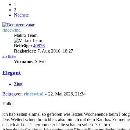
1
2
Nächste
rincewind
Makro Team
Beiträge:
40876
Registriert:
7. Aug 2010, 18:27
alle Bilder
Vorname:
Silvio
Elegant
Zitat
Beitrag
von
rincewind
»
22. Mai 2026, 21:34
Hallo,
ich hab selten einmal so gefroren wie letztes Wochenende beim Fotogr
Das Wettert schien brauchbar, also bin ich mit dem Rad los. Zu meinem
das ich auf das Thermometer hätte schauen sollen. 3°C brrr.
Aber da ich für dieses Jahr meine erste Eintagsfliege entdeckte habe 