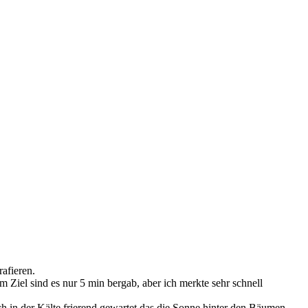
afieren.
 Ziel sind es nur 5 min bergab, aber ich merkte sehr schnell
ich in der Kälte frierend gewartet das die Sonne hinter den Bäumen