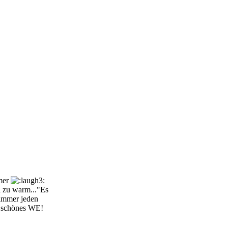
mmer
l zu warm..."Es
 immer jeden
..schönes WE!