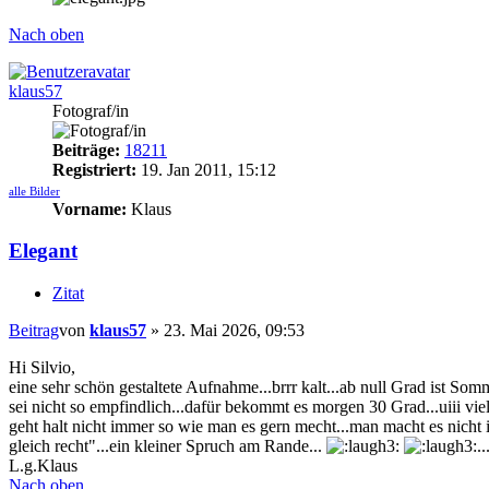
Nach oben
klaus57
Fotograf/in
Beiträge:
18211
Registriert:
19. Jan 2011, 15:12
alle Bilder
Vorname:
Klaus
Elegant
Zitat
Beitrag
von
klaus57
»
23. Mai 2026, 09:53
Hi Silvio,
eine sehr schön gestaltete Aufnahme...brrr kalt...ab null Grad ist So
sei nicht so empfindlich...dafür bekommt es morgen 30 Grad...uiii vie
geht halt nicht immer so wie man es gern mecht...man macht es nicht
gleich recht"...ein kleiner Spruch am Rande...
.
L.g.Klaus
Nach oben