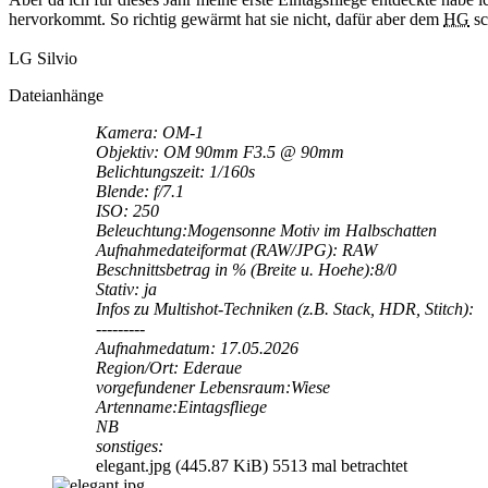
hervorkommt. So richtig gewärmt hat sie nicht, dafür aber dem
HG
sc
LG Silvio
Dateianhänge
Kamera: OM-1
Objektiv: OM 90mm F3.5 @ 90mm
Belichtungszeit: 1/160s
Blende: f/7.1
ISO: 250
Beleuchtung:Mogensonne Motiv im Halbschatten
Aufnahmedateiformat (RAW/JPG): RAW
Beschnittsbetrag in % (Breite u. Hoehe):8/0
Stativ: ja
Infos zu Multishot-Techniken (z.B. Stack, HDR, Stitch):
---------
Aufnahmedatum: 17.05.2026
Region/Ort: Ederaue
vorgefundener Lebensraum:Wiese
Artenname:Eintagsfliege
NB
sonstiges:
elegant.jpg (445.87 KiB) 5513 mal betrachtet