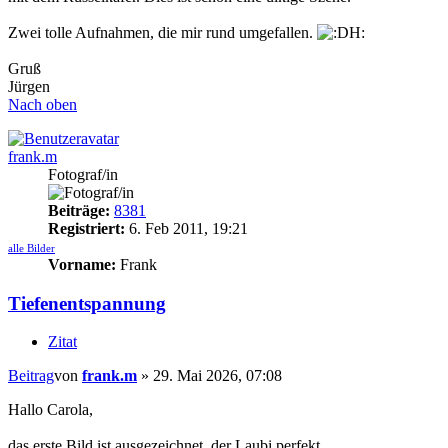
Zwei tolle Aufnahmen, die mir rund umgefallen.
Gruß
Jürgen
Nach oben
frank.m
Fotograf/in
Beiträge:
8381
Registriert:
6. Feb 2011, 19:21
alle Bilder
Vorname:
Frank
Tiefenentspannung
Zitat
Beitrag
von
frank.m
»
29. Mai 2026, 07:08
Hallo Carola,
das erste Bild ist ausgezeichnet, der Laubi perfekt