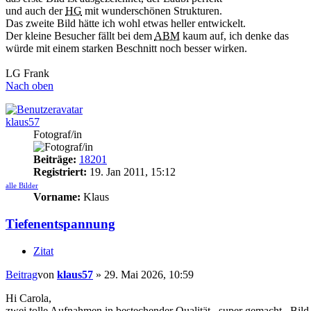
und auch der
HG
mit wunderschönen Strukturen.
Das zweite Bild hätte ich wohl etwas heller entwickelt.
Der kleine Besucher fällt bei dem
ABM
kaum auf, ich denke das
würde mit einem starken Beschnitt noch besser wirken.
LG Frank
Nach oben
klaus57
Fotograf/in
Beiträge:
18201
Registriert:
19. Jan 2011, 15:12
alle Bilder
Vorname:
Klaus
Tiefenentspannung
Zitat
Beitrag
von
klaus57
»
29. Mai 2026, 10:59
Hi Carola,
zwei tolle Aufnahmen in bestechender Qualität...super gemacht...Bild