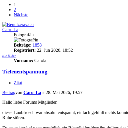
1
2
Nächste
Caro_La
Fotograf/in
Beiträge:
1858
Registriert:
22. Jun 2020, 18:52
alle Bilder
Vorname:
Carola
Tiefenentspannung
Zitat
Beitrag
von
Caro_La
»
28. Mai 2026, 19:57
Hallo liebe Forums Mitglieder,
dieser Laubfrosch war absolut entspannt, einfach gefühlt nichts konnt
Ruhe stören.
Etwas später lief ganz gemütlich ein Rüsselkäfer über ihn drüber, das 