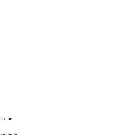
e seine
hat ihn in