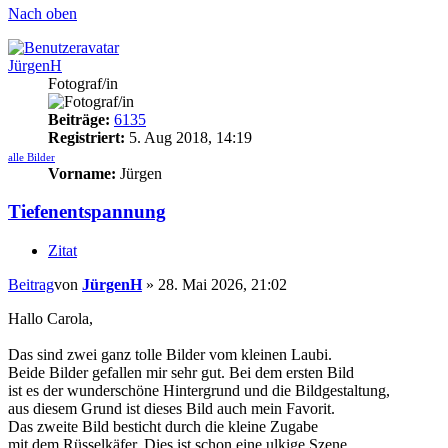
Nach oben
JürgenH
Fotograf/in
Beiträge:
6135
Registriert:
5. Aug 2018, 14:19
alle Bilder
Vorname:
Jürgen
Tiefenentspannung
Zitat
Beitrag
von
JürgenH
»
28. Mai 2026, 21:02
Hallo Carola,
Das sind zwei ganz tolle Bilder vom kleinen Laubi.
Beide Bilder gefallen mir sehr gut. Bei dem ersten Bild
ist es der wunderschöne Hintergrund und die Bildgestaltung,
aus diesem Grund ist dieses Bild auch mein Favorit.
Das zweite Bild besticht durch die kleine Zugabe
mit dem Rüsselkäfer. Dies ist schon eine ulkige Szene.