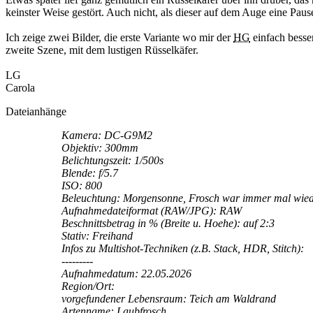
keinster Weise gestört. Auch nicht, als dieser auf dem Auge eine Paus
Ich zeige zwei Bilder, die erste Variante wo mir der
HG
einfach besser
zweite Szene, mit dem lustigen Rüsselkäfer.
LG
Carola
Dateianhänge
Kamera: DC-G9M2
Objektiv: 300mm
Belichtungszeit: 1/500s
Blende: f/5.7
ISO: 800
Beleuchtung: Morgensonne, Frosch war immer mal wied
Aufnahmedateiformat (RAW/JPG): RAW
Beschnittsbetrag in % (Breite u. Hoehe): auf 2:3
Stativ: Freihand
Infos zu Multishot-Techniken (z.B. Stack, HDR, Stitch):
---------
Aufnahmedatum: 22.05.2026
Region/Ort:
vorgefundener Lebensraum: Teich am Waldrand
Artenname: Laubfrosch