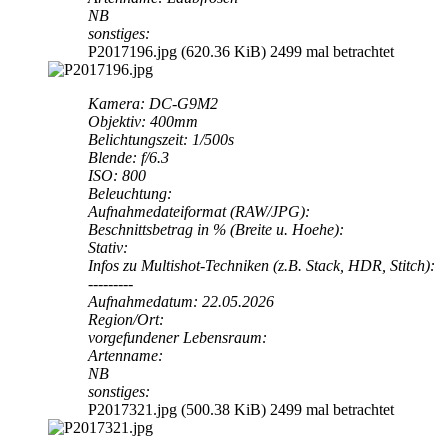
NB
sonstiges:
P2017196.jpg (620.36 KiB) 2499 mal betrachtet
Kamera: DC-G9M2
Objektiv: 400mm
Belichtungszeit: 1/500s
Blende: f/6.3
ISO: 800
Beleuchtung:
Aufnahmedateiformat (RAW/JPG):
Beschnittsbetrag in % (Breite u. Hoehe):
Stativ:
Infos zu Multishot-Techniken (z.B. Stack, HDR, Stitch):
---------
Aufnahmedatum: 22.05.2026
Region/Ort:
vorgefundener Lebensraum:
Artenname:
NB
sonstiges:
P2017321.jpg (500.38 KiB) 2499 mal betrachtet