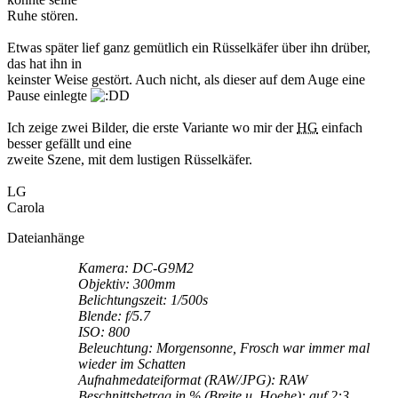
Ruhe stören.
Etwas später lief ganz gemütlich ein Rüsselkäfer über ihn drüber,
das hat ihn in
keinster Weise gestört. Auch nicht, als dieser auf dem Auge eine
Pause einlegte
Ich zeige zwei Bilder, die erste Variante wo mir der
HG
einfach
besser gefällt und eine
zweite Szene, mit dem lustigen Rüsselkäfer.
LG
Carola
Dateianhänge
Kamera: DC-G9M2
Objektiv: 300mm
Belichtungszeit: 1/500s
Blende: f/5.7
ISO: 800
Beleuchtung: Morgensonne, Frosch war immer mal
wieder im Schatten
Aufnahmedateiformat (RAW/JPG): RAW
Beschnittsbetrag in % (Breite u. Hoehe): auf 2:3