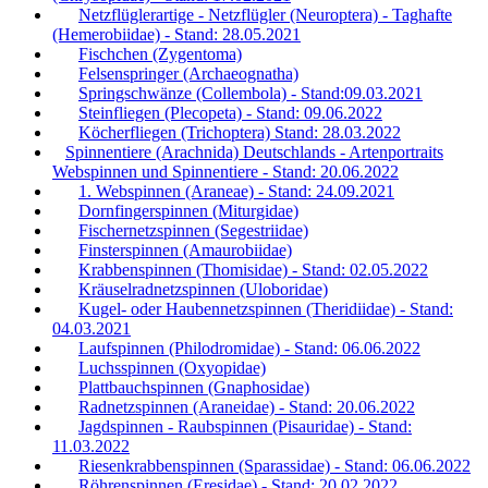
Netzflüglerartige - Netzflügler (Neuroptera) - Taghafte
(Hemerobiidae) - Stand: 28.05.2021
Fischchen (Zygentoma)
Felsenspringer (Archaeognatha)
Springschwänze (Collembola) - Stand:09.03.2021
Steinfliegen (Plecopeta) - Stand: 09.06.2022
Köcherfliegen (Trichoptera) Stand: 28.03.2022
Spinnentiere (Arachnida) Deutschlands - Artenportraits
Webspinnen und Spinnentiere - Stand: 20.06.2022
1. Webspinnen (Araneae) - Stand: 24.09.2021
Dornfingerspinnen (Miturgidae)
Fischernetzspinnen (Segestriidae)
Finsterspinnen (Amaurobiidae)
Krabbenspinnen (Thomisidae) - Stand: 02.05.2022
Kräuselradnetzspinnen (Uloboridae)
Kugel- oder Haubennetzspinnen (Theridiidae) - Stand:
04.03.2021
Laufspinnen (Philodromidae) - Stand: 06.06.2022
Luchsspinnen (Oxyopidae)
Plattbauchspinnen (Gnaphosidae)
Radnetzspinnen (Araneidae) - Stand: 20.06.2022
Jagdspinnen - Raubspinnen (Pisauridae) - Stand:
11.03.2022
Riesenkrabbenspinnen (Sparassidae) - Stand: 06.06.2022
Röhrenspinnen (Eresidae) - Stand: 20.02.2022