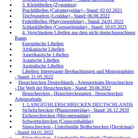
3. Kleinlibellen (Zygoptera)
Prachtlibellen (Calopterygidae) - Stand: 02.02.2021
Teichjungfern (Lestidae) - Stand: 06.06.2022
Federlibellen (Platycnemididae) - Stand: 24.01.2022
Schlanklibellen (Coenagrionidae) - Stand: 10.03.2021
4. Verschiedene Libellen aus dem nicht deutschsprachigen
Raum
Europäische Libellen
Afrikanische Libellen
Amerikanische Libellen
Asiatische Libellen
Australische Libellen
Libellen: Interessante Beobachtungen und Monographien
- Stand: 21.05.2022
Heuschrecken Deutschlands - Artenportraits Heuschrecken
- Die Welt der Heuschrecken - Stand: 20.06.2022
Heuschrecken - Heuschreckenarten - Heuschrecken
Artenportraits
1. LANGFÜHLERSCHRECKEN DEUTSCHLANDS
Sichelschrecken (Phaneropteridae) - Stand: 26.12.2020
Eichenschrecken (Meconematidae)
Schwertschrecken (Conocephalidae)
Singschrecken - Unterfamilie Beißschrecken (Decticinae)
- Stand: 04.01.2022
Singschrecken - Unterfamilie Heupferde (Tettigoniinae)