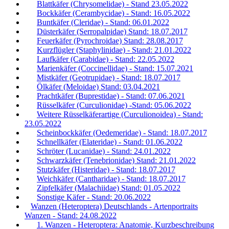
Blattkäfer (Chrysomelidae) - Stand 23.05.2022
Bockkäfer (Cerambycidae) - Stand: 16.05.2022
Buntkäfer (Cleridae) - Stand: 06.01.2022
Düsterkäfer (Serropalpidae) Stand: 18.07.2017
Feuerkäfer (Pyrochroidae) Stand: 28.08.2017
Kurzflügler (Staphylinidae) - Stand: 21.01.2022
Laufkäfer (Carabidae) - Stand: 22.05.2022
Marienkäfer (Coccinellidae) - Stand: 15.07.2021
Mistkäfer (Geotrupidae) - Stand: 18.07.2017
Ölkäfer (Meloidae) Stand: 03.04.2021
Prachtkäfer (Buprestidae) - Stand: 07.06.2021
Rüsselkäfer (Curculionidae) -Stand: 05.06.2022
Weitere Rüsselkäferartige (Curculionoidea) - Stand:
23.05.2022
Scheinbockkäfer (Oedemeridae) - Stand: 18.07.2017
Schnellkäfer (Elateridae) - Stand: 01.06.2022
Schröter (Lucanidae) - Stand: 24.01.2022
Schwarzkäfer (Tenebrionidae) Stand: 21.01.2022
Stutzkäfer (Histeridae) - Stand: 18.07.2017
Weichkäfer (Cantharidae) - Stand: 18.07.2017
Zipfelkäfer (Malachiidae) Stand: 01.05.2022
Sonstige Käfer - Stand: 20.06.2022
Wanzen (Heteroptera) Deutschlands - Artenportraits
Wanzen - Stand: 24.08.2022
1. Wanzen - Heteroptera: Anatomie, Kurzbeschreibung