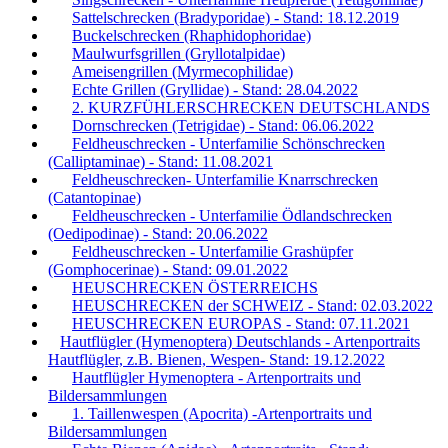
Sattelschrecken (Bradyporidae) - Stand: 18.12.2019
Buckelschrecken (Rhaphidophoridae)
Maulwurfsgrillen (Gryllotalpidae)
Ameisengrillen (Myrmecophilidae)
Echte Grillen (Gryllidae) - Stand: 28.04.2022
2. KURZFÜHLERSCHRECKEN DEUTSCHLANDS
Dornschrecken (Tetrigidae) - Stand: 06.06.2022
Feldheuschrecken - Unterfamilie Schönschrecken
(Calliptaminae) - Stand: 11.08.2021
Feldheuschrecken- Unterfamilie Knarrschrecken
(Catantopinae)
Feldheuschrecken - Unterfamilie Ödlandschrecken
(Oedipodinae) - Stand: 20.06.2022
Feldheuschrecken - Unterfamilie Grashüpfer
(Gomphocerinae) - Stand: 09.01.2022
HEUSCHRECKEN ÖSTERREICHS
HEUSCHRECKEN der SCHWEIZ - Stand: 02.03.2022
HEUSCHRECKEN EUROPAS - Stand: 07.11.2021
Hautflügler (Hymenoptera) Deutschlands - Artenportraits
Hautflügler, z.B. Bienen, Wespen- Stand: 19.12.2022
Hautflügler Hymenoptera - Artenportraits und
Bildersammlungen
1. Taillenwespen (Apocrita) -Artenportraits und
Bildersammlungen