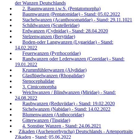
der Wanzen Deutschlands
2. Baumwanzen i.w.S. (Pentatomorpha)
Baumwanzen (Pentatomidae) - Stand: 05.02.2022
Stachelwanzen (Acanthosomatidae) - Stand: 29.11.1021
Schildwanzen (Scutelleridae)
Erdwanzen (Cydnidae) - Stand: 28.04.2020
Stelzenwanzen (Berytidae)
Boden-oder Langwanzen (Lygaeidae) - Stand:
14.02.2022
Feuerwanzen (Pyrrhocoridae)
Randwanzen oder Lederwanzen (Coreidae) - Stand:
19.01.2022
Krummfühlerwanzen (Alydidae)
Glasflügelwanzen (Rhopalidae)
Stenocephalidae
3. Cimicomorpha
Weichwanzen / Blindwanzen (Miridae) - Stand:
24.08.2022
Raubwanzen (Reduviidae) - Stand: 19.02.2020
Sichelwanzen (Nabidae) - Stand: 14.02.2022
Blumenwanzen (Anthocoridae)
Gitterwanzen (Tingidae)
4. Sonstige Wanzen - Stand: 24.06.2021
Zikaden (Auchenorrhyncha) Deutschlands - Artenportraits
Zikaden - Stand: 05.06.2022