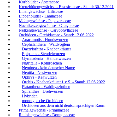
Korbblütler - Asteraceae
Kreuzblütengewächse - Brassicaceae - Stand: 30.12.2021
Liliengewächse - Liliaceae
Lippenblütler - Lamiaceae
Mohngewächse - Papaveraceae
Nachtkerzengewächse - Onagraceae
Nelkengewächse - Caryophyllaceae
Orchideen - Orchidaceae - Stand: 12.06.2022
Anacamptis - Hundswurzen
Cephalanthera - Waldvöglein
Dactylorhiza - Knabenkräuter
Epipactis - Stendelwurzen
Gymnadenia - Händelwurzen
Nigritella - Kohlröschen
Neotinea - kein deutscher Name
Neottia - Nestwurzen
Ophrys - Ragwurzen
Orchis - Knabenkräuter i. e.S. - Stand: 12.06.2022
Platanthera - Waldhyazinthen
Spiranthes - Drehwurzen
Hybriden
monotypische Orchideen
Orchideen aus dem nicht deutschsprachigen Raum
Primelgewächse - Primulaceae
Raublattgewächse - Boraginaceae