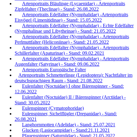
Artenportraits Bläulinge (Lycaenidae) - Artenportraits
Zipfelfalter (Theclinae) - Stand: 26.08.2022
Artenportraits Edelfalter (Nymphalidae) -Artenportraits
Eisvögel (Limenitidinae) - Stand: 15.05.2022
Artenportraits Edelfalter (Nymphalidae) - Echte Edelfalter
(Nymphalinae und Libytheinae) - Stand: 21.05.2022
Artenportraits Edelfalter (Nymphalidae) - Artenportraits
Perlmuttfalter (Heliconiinae) - Stand: 21.05.2022
Artenportraits Edelfalter (Nymphalidae) - Artenportraits
Schillerfalter (Apaturinae) - Stand: 09.02.2021
Artenportraits Edelfalter (Nymphalidae) - Artenportraits
Augenfalter (Satyrinae) - Stand: 09.06.2022
Artenportraits Europäische Falter
Artenportraits Schmetterlinge (Lepidoptera): Nachtfalter im
deutschsprachigen Raum - Stand: 21.08.2022
Eulenfalter (Noctuidae) I ohne Bärenspinner - Stand:
12.06.2022
Eulenfalter (Noctuidae) II / Bärenspinner (Arctiidae) -
Stand: 30.05.2022
Eulenspinner (Cymatophoridae)
Eulenspinner, Sichelflügler (Drepanidae) - Stand:
26.08.2021
Langhornmotten (Adelidae) - Stand: 25.07.2021
Glucken (Lasiocampidae) - Stand:21.11.2021
Pfauenspinner (Saturniidae) - Stand: 21.05.2022