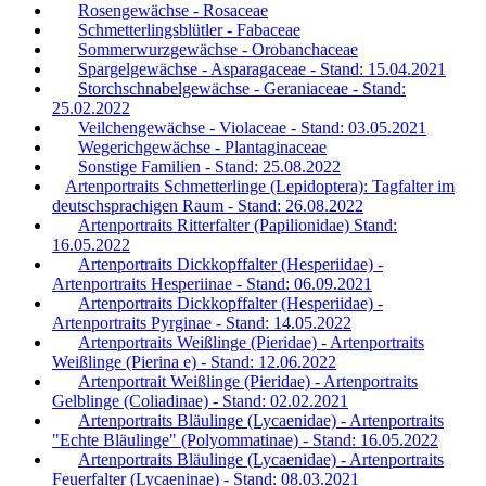
Rosengewächse - Rosaceae
Schmetterlingsblütler - Fabaceae
Sommerwurzgewächse - Orobanchaceae
Spargelgewächse - Asparagaceae - Stand: 15.04.2021
Storchschnabelgewächse - Geraniaceae - Stand:
25.02.2022
Veilchengewächse - Violaceae - Stand: 03.05.2021
Wegerichgewächse - Plantaginaceae
Sonstige Familien - Stand: 25.08.2022
Artenportraits Schmetterlinge (Lepidoptera): Tagfalter im
deutschsprachigen Raum - Stand: 26.08.2022
Artenportraits Ritterfalter (Papilionidae) Stand:
16.05.2022
Artenportraits Dickkopffalter (Hesperiidae) -
Artenportraits Hesperiinae - Stand: 06.09.2021
Artenportraits Dickkopffalter (Hesperiidae) -
Artenportraits Pyrginae - Stand: 14.05.2022
Artenportraits Weißlinge (Pieridae) - Artenportraits
Weißlinge (Pierina e) - Stand: 12.06.2022
Artenportrait Weißlinge (Pieridae) - Artenportraits
Gelblinge (Coliadinae) - Stand: 02.02.2021
Artenportraits Bläulinge (Lycaenidae) - Artenportraits
"Echte Bläulinge" (Polyommatinae) - Stand: 16.05.2022
Artenportraits Bläulinge (Lycaenidae) - Artenportraits
Feuerfalter (Lycaeninae) - Stand: 08.03.2021