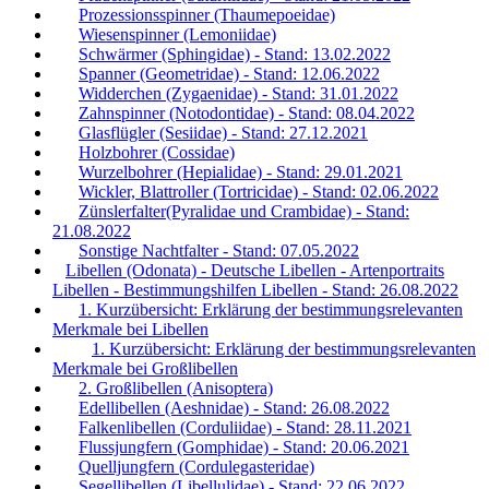
Prozessionsspinner (Thaumepoeidae)
Wiesenspinner (Lemoniidae)
Schwärmer (Sphingidae) - Stand: 13.02.2022
Spanner (Geometridae) - Stand: 12.06.2022
Widderchen (Zygaenidae) - Stand: 31.01.2022
Zahnspinner (Notodontidae) - Stand: 08.04.2022
Glasflügler (Sesiidae) - Stand: 27.12.2021
Holzbohrer (Cossidae)
Wurzelbohrer (Hepialidae) - Stand: 29.01.2021
Wickler, Blattroller (Tortricidae) - Stand: 02.06.2022
Zünslerfalter(Pyralidae und Crambidae) - Stand:
21.08.2022
Sonstige Nachtfalter - Stand: 07.05.2022
Libellen (Odonata) - Deutsche Libellen - Artenportraits
Libellen - Bestimmungshilfen Libellen - Stand: 26.08.2022
1. Kurzübersicht: Erklärung der bestimmungsrelevanten
Merkmale bei Libellen
1. Kurzübersicht: Erklärung der bestimmungsrelevanten
Merkmale bei Großlibellen
2. Großlibellen (Anisoptera)
Edellibellen (Aeshnidae) - Stand: 26.08.2022
Falkenlibellen (Corduliidae) - Stand: 28.11.2021
Flussjungfern (Gomphidae) - Stand: 20.06.2021
Quelljungfern (Cordulegasteridae)
Segellibellen (Libellulidae) - Stand: 22.06.2022