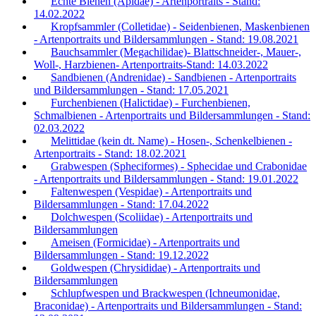
Echte Bienen (Apidae) - Artenportraits - Stand:
14.02.2022
Kropfsammler (Colletidae) - Seidenbienen, Maskenbienen
- Artenportraits und Bildersammlungen - Stand: 19.08.2021
Bauchsammler (Megachilidae)- Blattschneider-, Mauer-,
Woll-, Harzbienen- Artenportraits-Stand: 14.03.2022
Sandbienen (Andrenidae) - Sandbienen - Artenportraits
und Bildersammlungen - Stand: 17.05.2021
Furchenbienen (Halictidae) - Furchenbienen,
Schmalbienen - Artenportraits und Bildersammlungen - Stand:
02.03.2022
Melittidae (kein dt. Name) - Hosen-, Schenkelbienen -
Artenportraits - Stand: 18.02.2021
Grabwespen (Spheciformes) - Sphecidae und Crabonidae
- Artenportraits und Bildersammlungen - Stand: 19.01.2022
Faltenwespen (Vespidae) - Artenportraits und
Bildersammlungen - Stand: 17.04.2022
Dolchwespen (Scoliidae) - Artenportraits und
Bildersammlungen
Ameisen (Formicidae) - Artenportraits und
Bildersammlungen - Stand: 19.12.2022
Goldwespen (Chrysididae) - Artenportraits und
Bildersammlungen
Schlupfwespen und Brackwespen (Ichneumonidae,
Braconidae) - Artenportraits und Bildersammlungen - Stand: