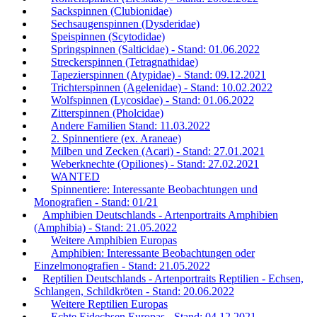
Sackspinnen (Clubionidae)
Sechsaugenspinnen (Dysderidae)
Speispinnen (Scytodidae)
Springspinnen (Salticidae) - Stand: 01.06.2022
Streckerspinnen (Tetragnathidae)
Tapezierspinnen (Atypidae) - Stand: 09.12.2021
Trichterspinnen (Agelenidae) - Stand: 10.02.2022
Wolfspinnen (Lycosidae) - Stand: 01.06.2022
Zitterspinnen (Pholcidae)
Andere Familien Stand: 11.03.2022
2. Spinnentiere (ex. Araneae)
Milben und Zecken (Acari) - Stand: 27.01.2021
Weberknechte (Opiliones) - Stand: 27.02.2021
WANTED
Spinnentiere: Interessante Beobachtungen und
Monografien - Stand: 01/21
Amphibien Deutschlands - Artenportraits Amphibien
(Amphibia) - Stand: 21.05.2022
Weitere Amphibien Europas
Amphibien: Interessante Beobachtungen oder
Einzelmonografien - Stand: 21.05.2022
Reptilien Deutschlands - Artenportraits Reptilien - Echsen,
Schlangen, Schildkröten - Stand: 20.06.2022
Weitere Reptilien Europas
Echte Eidechsen Europas - Stand: 04.12.2021