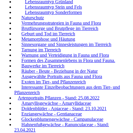
Lebensraumtyp Grünland
Lebensraumtyp Stein und Fels
Lebensraumtyp Sonderformen
Naturschutz
Vermehrungsstrategien in Fauna und Flora
Brutfürsorge und Brutpflege im Tierreich
Geburt und Tod im Tierreich
Metamorphose und Häutung
Sinnesorgane und Sinnesleistungen im Tierreich
Tarnung im Tierreich
Warnung und Verteidigung in Fauna und Flora
Formen des Zusammenlebens in Flora und Fauna.
Bauwerke im Tierreich
Räuber - Beute - Beziehung in der Natur
Ausgewählte Portraits aus Fauna und Flora
Exoten im Tier- und Pflanzenreich
Interessante Einzelbeobachtungen aus dem Tier- und
Pflanzenreich
Artenportraits Pflanzen - Stand: 25.08.2022
Amaryllisgewächse - Amaryllidaceae
Doldenblütler - Apiaceae - Stand: 23.10.2021
Enziangewächse - Gentianaceae
Glockenblumengewächse - Campanulaceae
Hahnenfußgewächse - Ranunculaceae - Stand:
23.04.2021