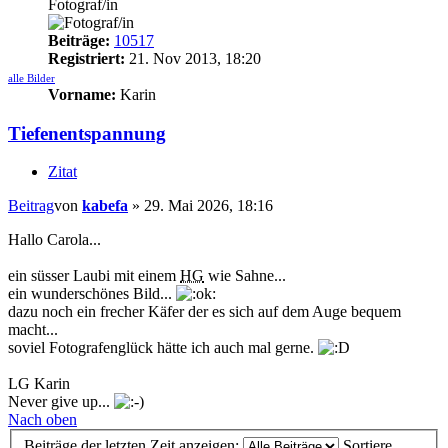
Fotograf/in
Beiträge:
10517
Registriert:
21. Nov 2013, 18:20
alle Bilder
Vorname:
Karin
Tiefenentspannung
Zitat
Beitrag
von
kabefa
»
29. Mai 2026, 18:16
Hallo Carola...
ein süsser Laubi mit einem
HG
wie Sahne...
ein wunderschönes Bild...
dazu noch ein frecher Käfer der es sich auf dem Auge bequem
macht...
soviel Fotografenglück hätte ich auch mal gerne.
LG Karin
Never give up...
Nach oben
Beiträge der letzten Zeit anzeigen:
Sortiere