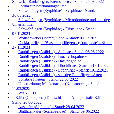
Schweb-, Raubfliegen, Bremsen etc. - Stand: 26.08.2022
Forum für Bestimmungshilfen
Schwebfliegen (Syrphidae) - Syrphinae - Stand:
30.05.2022
Schwebfliegen (Syrphidae) - Microdontinae und sonstige
Unterfamilien
Schwebfliegen (Syrphidae) - Eristalinae - Stand:
07.11.2021
Wollschweber (Bombyliidae) - Stand: 04.12.2021
Dickkopffliegen/Blasenkopffliegen - (Conopidae) - Stand:
27.11.2021
Raubfliegen (Asilidae) - Asilinae - Stand: 06.06.2022
Raubfliegen (Asilidae) - Brachyrhopalinae
Raubfliegen (Asilidae) - Dasypogoniae
Raubfliegen (Asilidae) - Dioctriinae - Stand: 21.01.2022
Raubfliegen (Asilidae) - Laphriinae - Stand: 10.12.2021
Raubfliegen (Asilidae) - sonstige Raubfliegen-Arten
Sonstige Fliegen - Stand: 22.08.2022
Unterordnung Mückenartige (Nematocera) - Stand:
11.03.2022
WANTED
Käfer (Coleoptera) Deutschlands - Artenportraits Käfer -
Stand: 20.06.2022
Aaskäfer (Silphidae) - Stand: 28.04.2022
Blatthornkäfer (Scarabaeidae) - Stand: 09.06.2022