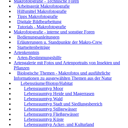
Makrofotografie - Technische Foren
Arbeitsgerät Makrofotografie
Hilfsmittel Makrofotografie
Tipps Makrofotografie
Digitale Bildbearbeitung
Tutorials - Makrofotografie
Makrofotografie - interne und sonstige Foren
Bedienungsanleitungen
Erläuterungen u. Standpunkte der Makro-Crew
Startseitenbeiträge
Artenkenntnis
Arten-Bestimmungshilfe
Artengalerie mit Fotos und Artenportraits von Insekten und
Pflanzen
Biologische Themen - Makrofotos und ausführliche
Informationen zu ausgewählten Themen aus der Natur
Lebensräume/Biotop/Habitat
Lebensraumtyp Moor
Lebensraumtyp Heide und Magerrasen
Lebensraumtyp Wald
Lebensraumtyp Stadt und Siedlungsbereich
Lebensraumtyp Stillgewässer
Lebensraumtyp Fließgewässer
Lebensraumtyp Küste
Lebensraumtyp Acker- und Kulturland