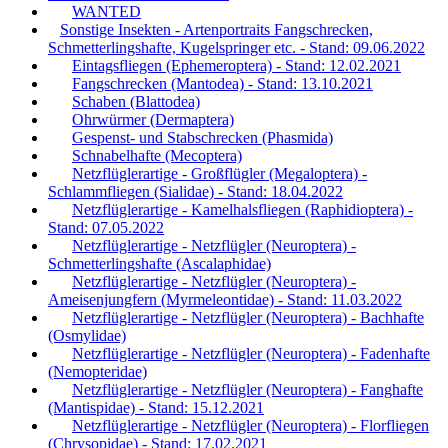
WANTED
Sonstige Insekten - Artenportraits Fangschrecken,
Schmetterlingshafte, Kugelspringer etc. - Stand: 09.06.2022
Eintagsfliegen (Ephemeroptera) - Stand: 12.02.2021
Fangschrecken (Mantodea) - Stand: 13.10.2021
Schaben (Blattodea)
Ohrwürmer (Dermaptera)
Gespenst- und Stabschrecken (Phasmida)
Schnabelhafte (Mecoptera)
Netzflüglerartige - Großflügler (Megaloptera) -
Schlammfliegen (Sialidae) - Stand: 18.04.2022
Netzflüglerartige - Kamelhalsfliegen (Raphidioptera) -
Stand: 07.05.2022
Netzflüglerartige - Netzflügler (Neuroptera) -
Schmetterlingshafte (Ascalaphidae)
Netzflüglerartige - Netzflügler (Neuroptera) -
Ameisenjungfern (Myrmeleontidae) - Stand: 11.03.2022
Netzflüglerartige - Netzflügler (Neuroptera) - Bachhafte
(Osmylidae)
Netzflüglerartige - Netzflügler (Neuroptera) - Fadenhafte
(Nemopteridae)
Netzflüglerartige - Netzflügler (Neuroptera) - Fanghafte
(Mantispidae) - Stand: 15.12.2021
Netzflüglerartige - Netzflügler (Neuroptera) - Florfliegen
(Chrysopidae) - Stand: 17.02.2021