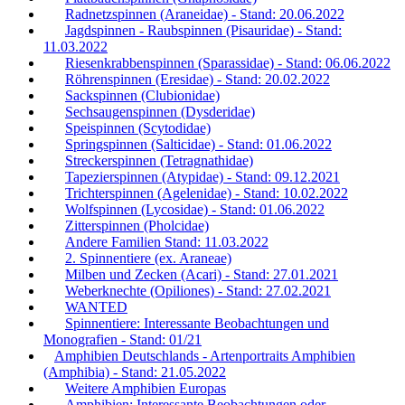
Radnetzspinnen (Araneidae) - Stand: 20.06.2022
Jagdspinnen - Raubspinnen (Pisauridae) - Stand:
11.03.2022
Riesenkrabbenspinnen (Sparassidae) - Stand: 06.06.2022
Röhrenspinnen (Eresidae) - Stand: 20.02.2022
Sackspinnen (Clubionidae)
Sechsaugenspinnen (Dysderidae)
Speispinnen (Scytodidae)
Springspinnen (Salticidae) - Stand: 01.06.2022
Streckerspinnen (Tetragnathidae)
Tapezierspinnen (Atypidae) - Stand: 09.12.2021
Trichterspinnen (Agelenidae) - Stand: 10.02.2022
Wolfspinnen (Lycosidae) - Stand: 01.06.2022
Zitterspinnen (Pholcidae)
Andere Familien Stand: 11.03.2022
2. Spinnentiere (ex. Araneae)
Milben und Zecken (Acari) - Stand: 27.01.2021
Weberknechte (Opiliones) - Stand: 27.02.2021
WANTED
Spinnentiere: Interessante Beobachtungen und
Monografien - Stand: 01/21
Amphibien Deutschlands - Artenportraits Amphibien
(Amphibia) - Stand: 21.05.2022
Weitere Amphibien Europas
Amphibien: Interessante Beobachtungen oder