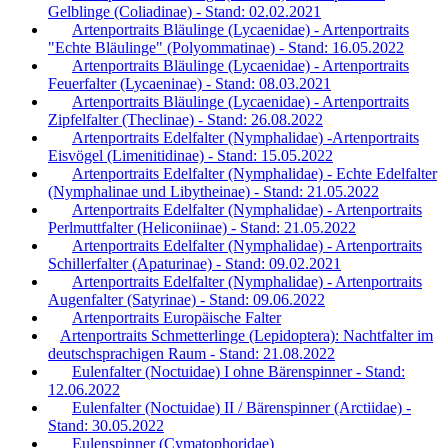
Gelblinge (Coliadinae) - Stand: 02.02.2021
Artenportraits Bläulinge (Lycaenidae) - Artenportraits
"Echte Bläulinge" (Polyommatinae) - Stand: 16.05.2022
Artenportraits Bläulinge (Lycaenidae) - Artenportraits
Feuerfalter (Lycaeninae) - Stand: 08.03.2021
Artenportraits Bläulinge (Lycaenidae) - Artenportraits
Zipfelfalter (Theclinae) - Stand: 26.08.2022
Artenportraits Edelfalter (Nymphalidae) -Artenportraits
Eisvögel (Limenitidinae) - Stand: 15.05.2022
Artenportraits Edelfalter (Nymphalidae) - Echte Edelfalter
(Nymphalinae und Libytheinae) - Stand: 21.05.2022
Artenportraits Edelfalter (Nymphalidae) - Artenportraits
Perlmuttfalter (Heliconiinae) - Stand: 21.05.2022
Artenportraits Edelfalter (Nymphalidae) - Artenportraits
Schillerfalter (Apaturinae) - Stand: 09.02.2021
Artenportraits Edelfalter (Nymphalidae) - Artenportraits
Augenfalter (Satyrinae) - Stand: 09.06.2022
Artenportraits Europäische Falter
Artenportraits Schmetterlinge (Lepidoptera): Nachtfalter im
deutschsprachigen Raum - Stand: 21.08.2022
Eulenfalter (Noctuidae) I ohne Bärenspinner - Stand:
12.06.2022
Eulenfalter (Noctuidae) II / Bärenspinner (Arctiidae) -
Stand: 30.05.2022
Eulenspinner (Cymatophoridae)