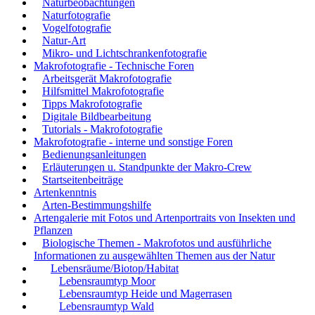
Naturbeobachtungen
Naturfotografie
Vogelfotografie
Natur-Art
Mikro- und Lichtschrankenfotografie
Makrofotografie - Technische Foren
Arbeitsgerät Makrofotografie
Hilfsmittel Makrofotografie
Tipps Makrofotografie
Digitale Bildbearbeitung
Tutorials - Makrofotografie
Makrofotografie - interne und sonstige Foren
Bedienungsanleitungen
Erläuterungen u. Standpunkte der Makro-Crew
Startseitenbeiträge
Artenkenntnis
Arten-Bestimmungshilfe
Artengalerie mit Fotos und Artenportraits von Insekten und
Pflanzen
Biologische Themen - Makrofotos und ausführliche
Informationen zu ausgewählten Themen aus der Natur
Lebensräume/Biotop/Habitat
Lebensraumtyp Moor
Lebensraumtyp Heide und Magerrasen
Lebensraumtyp Wald