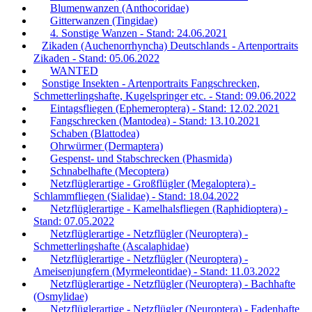
Blumenwanzen (Anthocoridae)
Gitterwanzen (Tingidae)
4. Sonstige Wanzen - Stand: 24.06.2021
Zikaden (Auchenorrhyncha) Deutschlands - Artenportraits
Zikaden - Stand: 05.06.2022
WANTED
Sonstige Insekten - Artenportraits Fangschrecken,
Schmetterlingshafte, Kugelspringer etc. - Stand: 09.06.2022
Eintagsfliegen (Ephemeroptera) - Stand: 12.02.2021
Fangschrecken (Mantodea) - Stand: 13.10.2021
Schaben (Blattodea)
Ohrwürmer (Dermaptera)
Gespenst- und Stabschrecken (Phasmida)
Schnabelhafte (Mecoptera)
Netzflüglerartige - Großflügler (Megaloptera) -
Schlammfliegen (Sialidae) - Stand: 18.04.2022
Netzflüglerartige - Kamelhalsfliegen (Raphidioptera) -
Stand: 07.05.2022
Netzflüglerartige - Netzflügler (Neuroptera) -
Schmetterlingshafte (Ascalaphidae)
Netzflüglerartige - Netzflügler (Neuroptera) -
Ameisenjungfern (Myrmeleontidae) - Stand: 11.03.2022
Netzflüglerartige - Netzflügler (Neuroptera) - Bachhafte
(Osmylidae)
Netzflüglerartige - Netzflügler (Neuroptera) - Fadenhafte