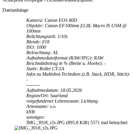
Dateianhänge
Kamera: Canon EOS 80D
Objektiv: Canon EF100mm f/2.8L Macro IS USM @
100mm
Belichtungszeit: 1/10s
Blende: f/18
ISO: 1000
Beleuchtung: AL
Aufnahmedateiformat (RAW/JPG): RAW
Beschnittsbetrag in % (Breite u. Hoehe): -
Stativ: Rollei CT-5A
Infos zu Multishot-Techniken (z.B. Stack, HDR, Stitch):
-
---------
Aufnahmedatum: 18.05.2026
Region/Ort: Saarland
vorgefundener Lebensraum: Lichtung
Artenname: s.o.
kNB
sonstiges:
IMG_3918_r2s.JPG (895.8 KiB) 5571 mal betrachtet