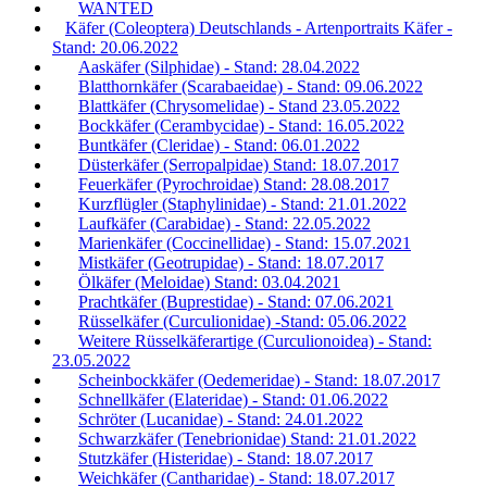
WANTED
Käfer (Coleoptera) Deutschlands - Artenportraits Käfer -
Stand: 20.06.2022
Aaskäfer (Silphidae) - Stand: 28.04.2022
Blatthornkäfer (Scarabaeidae) - Stand: 09.06.2022
Blattkäfer (Chrysomelidae) - Stand 23.05.2022
Bockkäfer (Cerambycidae) - Stand: 16.05.2022
Buntkäfer (Cleridae) - Stand: 06.01.2022
Düsterkäfer (Serropalpidae) Stand: 18.07.2017
Feuerkäfer (Pyrochroidae) Stand: 28.08.2017
Kurzflügler (Staphylinidae) - Stand: 21.01.2022
Laufkäfer (Carabidae) - Stand: 22.05.2022
Marienkäfer (Coccinellidae) - Stand: 15.07.2021
Mistkäfer (Geotrupidae) - Stand: 18.07.2017
Ölkäfer (Meloidae) Stand: 03.04.2021
Prachtkäfer (Buprestidae) - Stand: 07.06.2021
Rüsselkäfer (Curculionidae) -Stand: 05.06.2022
Weitere Rüsselkäferartige (Curculionoidea) - Stand:
23.05.2022
Scheinbockkäfer (Oedemeridae) - Stand: 18.07.2017
Schnellkäfer (Elateridae) - Stand: 01.06.2022
Schröter (Lucanidae) - Stand: 24.01.2022
Schwarzkäfer (Tenebrionidae) Stand: 21.01.2022
Stutzkäfer (Histeridae) - Stand: 18.07.2017
Weichkäfer (Cantharidae) - Stand: 18.07.2017