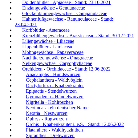
Doldenblütler - Apiaceae - Stand: 23.10.2021
Enziangewächse - Gentianaceae
Glockenblumengewächse - Campanulaceae
Hahnenfußgewächse - Ranunculaceae - Stand:
23.04.2021
Korbblütler - Asteraceae
Kreuzblütengewächse - Brassicaceae - Stand: 30.12.2021
Liliengewächse - Liliaceae
Lippenblütler - Lamiaceae
Mohngewächse - Papaveraceae
Nachtkerzengewächse - Onagraceae
Nelkengewächse - Caryophyllaceae
Orchideen - Orchidaceae - Stand: 12.06.2022
Anacamptis - Hundswurzen
Cephalanthera - Waldvöglein
Dactylorhiza - Knabenkräuter
Epipactis - Stendelwurzen
Gymnadenia - Händelwurzen
Nigritella - Kohlröschen
Neotinea - kein deutscher Name
Neottia - Nestwurzen
Ophrys - Ragwurzen
Orchis - Knabenkräuter i. e.S. - Stand: 12.06.2022
Platanthera - Waldhyazinthen
Spiranthes - Drehwurzen