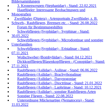
Bildersammlungen
3. Kronenwespen (Stephanidae) - Stand: 22.02.2021
Hautflügler: Interessante Beobachtungen und
Monografien
Zweiflügler (Diptera) - Artenportraits Zweiflügler, z. B.
Schweb-, Raubfliegen, Bremsen etc. - Stand: 26.08.2022
Forum für Bestimmungshilfen
Schwebfliegen (Syrphidae) - Syrphinae - Stand:
30.05.2022
Schwebfliegen (Syrphidae) - Microdontinae und sonstige
Unterfamilien
Schwebfliegen (Syrphidae) - Eristalinae - Stand:
07.11.2021
Wollschweber (Bombyliidae) - Stand: 04.12.2021
Dickkopffliegen/Blasenkopffliegen - (Conopidae) - Stand:
27.11.2021
Raubfliegen (Asilidae) - Asilinae - Stand: 06.06.2022
Raubfliegen (Asilidae) - Brachyrhopalinae
Raubfliegen (Asilidae) - Dasypogoniae
Raubfliegen (Asilidae) - Dioctriinae - Stand: 21.01.2022
Raubfliegen (Asilidae) - Laphriinae - Stand: 10.12.2021
Raubfliegen (Asilidae) - sonstige Raubfliegen-Arten
Sonstige Fliegen - Stand: 22.08.2022
Unterordnung Mückenartige (Nematocera) - Stand:
11.03.2022