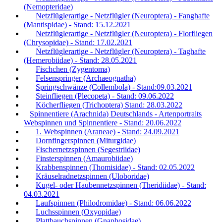
(Nemopteridae)
Netzflüglerartige - Netzflügler (Neuroptera) - Fanghafte
(Mantispidae) - Stand: 15.12.2021
Netzflüglerartige - Netzflügler (Neuroptera) - Florfliegen
(Chrysopidae) - Stand: 17.02.2021
Netzflüglerartige - Netzflügler (Neuroptera) - Taghafte
(Hemerobiidae) - Stand: 28.05.2021
Fischchen (Zygentoma)
Felsenspringer (Archaeognatha)
Springschwänze (Collembola) - Stand:09.03.2021
Steinfliegen (Plecopeta) - Stand: 09.06.2022
Köcherfliegen (Trichoptera) Stand: 28.03.2022
Spinnentiere (Arachnida) Deutschlands - Artenportraits
Webspinnen und Spinnentiere - Stand: 20.06.2022
1. Webspinnen (Araneae) - Stand: 24.09.2021
Dornfingerspinnen (Miturgidae)
Fischernetzspinnen (Segestriidae)
Finsterspinnen (Amaurobiidae)
Krabbenspinnen (Thomisidae) - Stand: 02.05.2022
Kräuselradnetzspinnen (Uloboridae)
Kugel- oder Haubennetzspinnen (Theridiidae) - Stand:
04.03.2021
Laufspinnen (Philodromidae) - Stand: 06.06.2022
Luchsspinnen (Oxyopidae)
Plattbauchspinnen (Gnaphosidae)