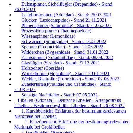
Eulenspinner, Sichelflügler (Drepanidae) - Stand:
26.08.2021
Langhornmotten (Adelidae) - Stand: 25.07.2021
Glucken (Lasiocampidae) - Stand:21.11.2021
Pfauenspinner (Saturniidae) - Stand: 21.05.2022
Prozessionsspinner (Thaumepoeidae)
Wiesenspinner (Lemoniidae)
Schwärmer (Sphingidae) - Stand: 13.02.2022
Spanner (Geometridae) - Stand: 12.06.2022
Widderchen (Zygaenidae) - Stand: 31.01.2022
Zahnspinner (Notodontidae) - Stand: 08.04.2022
Glasflügler (Sesiidae) - Stand: 27.12.2021
Holzbohrer (Cossidae)
Wurzelbohrer (Hepialidae) - Stand: 29.01.2021
Wickler, Blattroller (Tortricidae) - Stand: 02.06.2022
Zünslerfalter(Pyralidae und Crambidae) - Stand:
21.08.2022
Sonstige Nachtfalter - Stand: 07.05.2022
Libellen (Odonata) - Deutsche Libellen - Artenportraits
Libellen - Bestimmungshilfen Libellen - Stand: 26.08.2022
1. Kurzübersicht: Erklärung der bestimmungsrelevanten
Merkmale bei Libellen
1. Kurzübersicht: Erklärung der bestimmungsrelevanten
Merkmale bei Großlibellen
2. Großlibellen (Anisoptera)