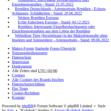
Einzelmonografien - Stand: 21.05.2022
Reptilien Deutschlands - Artenportraits Reptilien - Echsen,
Schlangen, Schildkröten - Stand: 20.06.2022
Weitere Reptilien Europas
Echte Eidechsen Europas - Stand: 04.12.2021
Reptilien: Interessante Einzelbeobachtungen oder
Einzelmonographien aus dem Leben der Reptilien
Wirbellose Tiere (Invertebrata) in der Makrofotografie ohne
Insekten und Spinnentiere - Artenportraits - Stand: 09.06.2022
Makro-Forum
Startseite
Foren-Übersicht
Nutzungsbedingungen
Datenschutz
Impressum
Danksagung
Alle Zeiten sind
UTC+02:00
Cookies
Alle Cookies des Boards löschen
Datenschutzrichtlinie
Das Team
Cookie-Richtlinie
Kontakt
Powered by
phpBB
® Forum Software © phpBB Limited • Style
by
Arty
• "Kolobok"-Smilies ©
Aiwan (Kolobok Smiles)