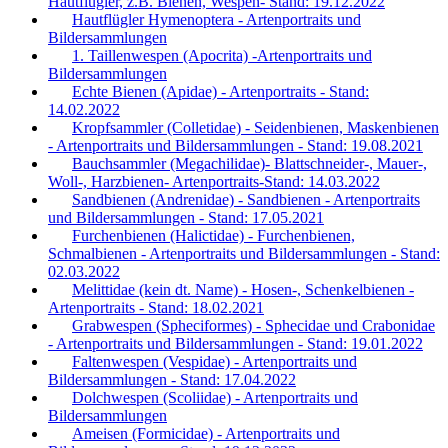
Hautflügler, z.B. Bienen, Wespen- Stand: 19.12.2022
Hautflügler Hymenoptera - Artenportraits und
Bildersammlungen
1. Taillenwespen (Apocrita) -Artenportraits und
Bildersammlungen
Echte Bienen (Apidae) - Artenportraits - Stand:
14.02.2022
Kropfsammler (Colletidae) - Seidenbienen, Maskenbienen
- Artenportraits und Bildersammlungen - Stand: 19.08.2021
Bauchsammler (Megachilidae)- Blattschneider-, Mauer-,
Woll-, Harzbienen- Artenportraits-Stand: 14.03.2022
Sandbienen (Andrenidae) - Sandbienen - Artenportraits
und Bildersammlungen - Stand: 17.05.2021
Furchenbienen (Halictidae) - Furchenbienen,
Schmalbienen - Artenportraits und Bildersammlungen - Stand:
02.03.2022
Melittidae (kein dt. Name) - Hosen-, Schenkelbienen -
Artenportraits - Stand: 18.02.2021
Grabwespen (Spheciformes) - Sphecidae und Crabonidae
- Artenportraits und Bildersammlungen - Stand: 19.01.2022
Faltenwespen (Vespidae) - Artenportraits und
Bildersammlungen - Stand: 17.04.2022
Dolchwespen (Scoliidae) - Artenportraits und
Bildersammlungen
Ameisen (Formicidae) - Artenportraits und