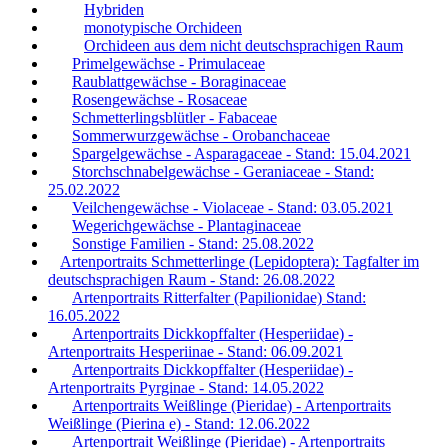
Hybriden
monotypische Orchideen
Orchideen aus dem nicht deutschsprachigen Raum
Primelgewächse - Primulaceae
Raublattgewächse - Boraginaceae
Rosengewächse - Rosaceae
Schmetterlingsblütler - Fabaceae
Sommerwurzgewächse - Orobanchaceae
Spargelgewächse - Asparagaceae - Stand: 15.04.2021
Storchschnabelgewächse - Geraniaceae - Stand:
25.02.2022
Veilchengewächse - Violaceae - Stand: 03.05.2021
Wegerichgewächse - Plantaginaceae
Sonstige Familien - Stand: 25.08.2022
Artenportraits Schmetterlinge (Lepidoptera): Tagfalter im
deutschsprachigen Raum - Stand: 26.08.2022
Artenportraits Ritterfalter (Papilionidae) Stand:
16.05.2022
Artenportraits Dickkopffalter (Hesperiidae) -
Artenportraits Hesperiinae - Stand: 06.09.2021
Artenportraits Dickkopffalter (Hesperiidae) -
Artenportraits Pyrginae - Stand: 14.05.2022
Artenportraits Weißlinge (Pieridae) - Artenportraits
Weißlinge (Pierina e) - Stand: 12.06.2022
Artenportrait Weißlinge (Pieridae) - Artenportraits