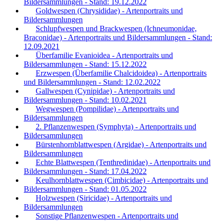
Bildersammlungen - Stand: 19.12.2022
Goldwespen (Chrysididae) - Artenportraits und
Bildersammlungen
Schlupfwespen und Brackwespen (Ichneumonidae,
Braconidae) - Artenportraits und Bildersammlungen - Stand:
12.09.2021
Überfamilie Evanioidea - Artenportraits und
Bildersammlungen - Stand: 15.12.2022
Erzwespen (Überfamilie Chalcidoidea) - Artenportraits
und Bildersammlungen - Stand: 12.02.2022
Gallwespen (Cynipidae) - Artenportraits und
Bildersammlungen - Stand: 10.02.2021
Wegwespen (Pompilidae) - Artenportraits und
Bildersammlungen
2. Pflanzenwespen (Symphyta) - Artenportraits und
Bildersammlungen
Bürstenhornblattwespen (Argidae) - Artenportraits und
Bildersammlungen
Echte Blattwespen (Tenthredinidae) - Artenportraits und
Bildersammlungen - Stand: 17.04.2022
Keulhornblattwespen (Cimbicidae) - Artenportraits und
Bildersammlungen - Stand: 01.05.2022
Holzwespen (Siricidae) - Artenportraits und
Bildersammlungen
Sonstige Pflanzenwespen - Artenportraits und