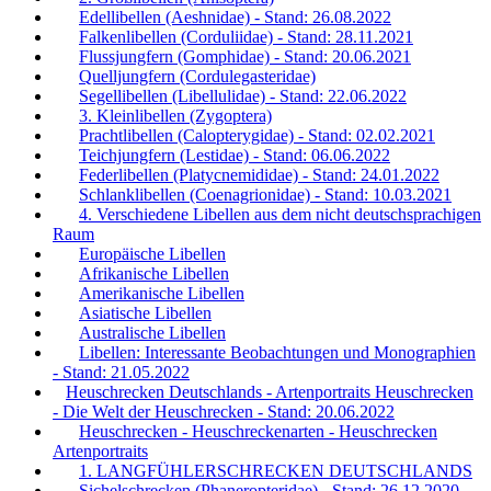
Edellibellen (Aeshnidae) - Stand: 26.08.2022
Falkenlibellen (Corduliidae) - Stand: 28.11.2021
Flussjungfern (Gomphidae) - Stand: 20.06.2021
Quelljungfern (Cordulegasteridae)
Segellibellen (Libellulidae) - Stand: 22.06.2022
3. Kleinlibellen (Zygoptera)
Prachtlibellen (Calopterygidae) - Stand: 02.02.2021
Teichjungfern (Lestidae) - Stand: 06.06.2022
Federlibellen (Platycnemididae) - Stand: 24.01.2022
Schlanklibellen (Coenagrionidae) - Stand: 10.03.2021
4. Verschiedene Libellen aus dem nicht deutschsprachigen
Raum
Europäische Libellen
Afrikanische Libellen
Amerikanische Libellen
Asiatische Libellen
Australische Libellen
Libellen: Interessante Beobachtungen und Monographien
- Stand: 21.05.2022
Heuschrecken Deutschlands - Artenportraits Heuschrecken
- Die Welt der Heuschrecken - Stand: 20.06.2022
Heuschrecken - Heuschreckenarten - Heuschrecken
Artenportraits
1. LANGFÜHLERSCHRECKEN DEUTSCHLANDS
Sichelschrecken (Phaneropteridae) - Stand: 26.12.2020