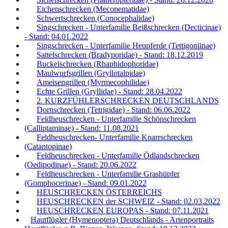
Eichenschrecken (Meconematidae)
Schwertschrecken (Conocephalidae)
Singschrecken - Unterfamilie Beißschrecken (Decticinae)
- Stand: 04.01.2022
Singschrecken - Unterfamilie Heupferde (Tettigoniinae)
Sattelschrecken (Bradyporidae) - Stand: 18.12.2019
Buckelschrecken (Rhaphidophoridae)
Maulwurfsgrillen (Gryllotalpidae)
Ameisengrillen (Myrmecophilidae)
Echte Grillen (Gryllidae) - Stand: 28.04.2022
2. KURZFÜHLERSCHRECKEN DEUTSCHLANDS
Dornschrecken (Tetrigidae) - Stand: 06.06.2022
Feldheuschrecken - Unterfamilie Schönschrecken
(Calliptaminae) - Stand: 11.08.2021
Feldheuschrecken- Unterfamilie Knarrschrecken
(Catantopinae)
Feldheuschrecken - Unterfamilie Ödlandschrecken
(Oedipodinae) - Stand: 20.06.2022
Feldheuschrecken - Unterfamilie Grashüpfer
(Gomphocerinae) - Stand: 09.01.2022
HEUSCHRECKEN ÖSTERREICHS
HEUSCHRECKEN der SCHWEIZ - Stand: 02.03.2022
HEUSCHRECKEN EUROPAS - Stand: 07.11.2021
Hautflügler (Hymenoptera) Deutschlands - Artenportraits