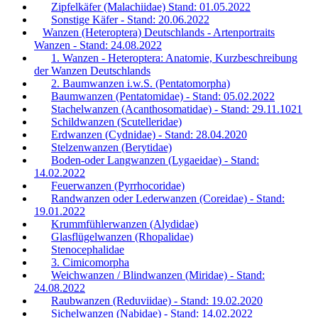
Zipfelkäfer (Malachiidae) Stand: 01.05.2022
Sonstige Käfer - Stand: 20.06.2022
Wanzen (Heteroptera) Deutschlands - Artenportraits
Wanzen - Stand: 24.08.2022
1. Wanzen - Heteroptera: Anatomie, Kurzbeschreibung
der Wanzen Deutschlands
2. Baumwanzen i.w.S. (Pentatomorpha)
Baumwanzen (Pentatomidae) - Stand: 05.02.2022
Stachelwanzen (Acanthosomatidae) - Stand: 29.11.1021
Schildwanzen (Scutelleridae)
Erdwanzen (Cydnidae) - Stand: 28.04.2020
Stelzenwanzen (Berytidae)
Boden-oder Langwanzen (Lygaeidae) - Stand:
14.02.2022
Feuerwanzen (Pyrrhocoridae)
Randwanzen oder Lederwanzen (Coreidae) - Stand:
19.01.2022
Krummfühlerwanzen (Alydidae)
Glasflügelwanzen (Rhopalidae)
Stenocephalidae
3. Cimicomorpha
Weichwanzen / Blindwanzen (Miridae) - Stand:
24.08.2022
Raubwanzen (Reduviidae) - Stand: 19.02.2020
Sichelwanzen (Nabidae) - Stand: 14.02.2022