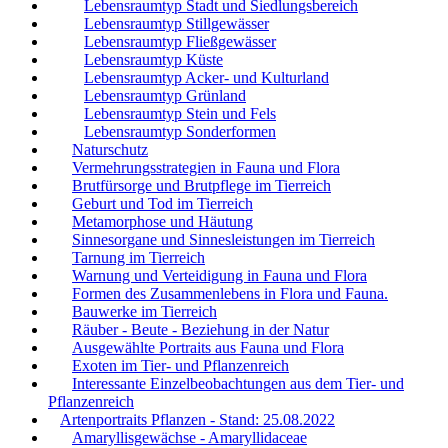
Lebensraumtyp Stadt und Siedlungsbereich
Lebensraumtyp Stillgewässer
Lebensraumtyp Fließgewässer
Lebensraumtyp Küste
Lebensraumtyp Acker- und Kulturland
Lebensraumtyp Grünland
Lebensraumtyp Stein und Fels
Lebensraumtyp Sonderformen
Naturschutz
Vermehrungsstrategien in Fauna und Flora
Brutfürsorge und Brutpflege im Tierreich
Geburt und Tod im Tierreich
Metamorphose und Häutung
Sinnesorgane und Sinnesleistungen im Tierreich
Tarnung im Tierreich
Warnung und Verteidigung in Fauna und Flora
Formen des Zusammenlebens in Flora und Fauna.
Bauwerke im Tierreich
Räuber - Beute - Beziehung in der Natur
Ausgewählte Portraits aus Fauna und Flora
Exoten im Tier- und Pflanzenreich
Interessante Einzelbeobachtungen aus dem Tier- und
Pflanzenreich
Artenportraits Pflanzen - Stand: 25.08.2022
Amaryllisgewächse - Amaryllidaceae