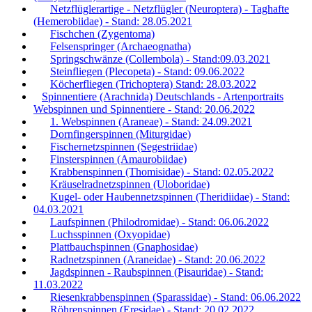
Netzflüglerartige - Netzflügler (Neuroptera) - Taghafte
(Hemerobiidae) - Stand: 28.05.2021
Fischchen (Zygentoma)
Felsenspringer (Archaeognatha)
Springschwänze (Collembola) - Stand:09.03.2021
Steinfliegen (Plecopeta) - Stand: 09.06.2022
Köcherfliegen (Trichoptera) Stand: 28.03.2022
Spinnentiere (Arachnida) Deutschlands - Artenportraits
Webspinnen und Spinnentiere - Stand: 20.06.2022
1. Webspinnen (Araneae) - Stand: 24.09.2021
Dornfingerspinnen (Miturgidae)
Fischernetzspinnen (Segestriidae)
Finsterspinnen (Amaurobiidae)
Krabbenspinnen (Thomisidae) - Stand: 02.05.2022
Kräuselradnetzspinnen (Uloboridae)
Kugel- oder Haubennetzspinnen (Theridiidae) - Stand:
04.03.2021
Laufspinnen (Philodromidae) - Stand: 06.06.2022
Luchsspinnen (Oxyopidae)
Plattbauchspinnen (Gnaphosidae)
Radnetzspinnen (Araneidae) - Stand: 20.06.2022
Jagdspinnen - Raubspinnen (Pisauridae) - Stand:
11.03.2022
Riesenkrabbenspinnen (Sparassidae) - Stand: 06.06.2022
Röhrenspinnen (Eresidae) - Stand: 20.02.2022