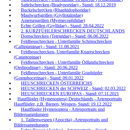
Sattelschrecken (Bradyporidae) - Stand: 18.12.2019
Buckelschrecken (Rhaphidophoridae)
Maulwurfsgrillen (Gryllotalpidae)
Ameisengrillen (Myrmecophilidae)
Echte Grillen (Gryllidae) - Stand: 28.04.2022
2. KURZFÜHLERSCHRECKEN DEUTSCHLANDS
Dornschrecken (Tetrigidae) - Stand: 06.06.2022
Feldheuschrecken - Unterfamilie Schönschrecken
(Calliptaminae) - Stand: 11.08.2021
Feldheuschrecken- Unterfamilie Knarrschrecken
(Catantopinae)
Feldheuschrecken - Unterfamilie Ödlandschrecken
(Oedipodinae) - Stand: 20.06.2022
Feldheuschrecken - Unterfamilie Grashüpfer
(Gomphocerinae) - Stand: 09.01.2022
HEUSCHRECKEN ÖSTERREICHS
HEUSCHRECKEN der SCHWEIZ - Stand: 02.03.2022
HEUSCHRECKEN EUROPAS - Stand: 07.11.2021
Hautflügler (Hymenoptera) Deutschlands - Artenportraits
Hautflügler, z.B. Bienen, Wespen- Stand: 19.12.2022
Hautflügler Hymenoptera - Artenportraits und
Bildersammlungen
1. Taillenwespen (Apocrita) -Artenportraits und
Bildersammlungen