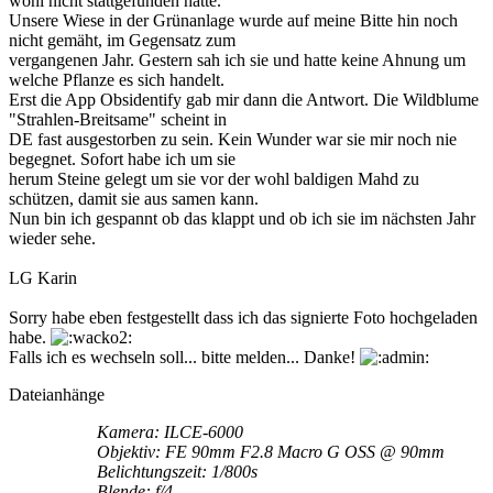
wohl nicht stattgefunden hätte.
Unsere Wiese in der Grünanlage wurde auf meine Bitte hin noch
nicht gemäht, im Gegensatz zum
vergangenen Jahr. Gestern sah ich sie und hatte keine Ahnung um
welche Pflanze es sich handelt.
Erst die App Obsidentify gab mir dann die Antwort. Die Wildblume
"Strahlen-Breitsame" scheint in
DE fast ausgestorben zu sein. Kein Wunder war sie mir noch nie
begegnet. Sofort habe ich um sie
herum Steine gelegt um sie vor der wohl baldigen Mahd zu
schützen, damit sie aus samen kann.
Nun bin ich gespannt ob das klappt und ob ich sie im nächsten Jahr
wieder sehe.
LG Karin
Sorry habe eben festgestellt dass ich das signierte Foto hochgeladen
habe.
Falls ich es wechseln soll... bitte melden... Danke!
Dateianhänge
Kamera: ILCE-6000
Objektiv: FE 90mm F2.8 Macro G OSS @ 90mm
Belichtungszeit: 1/800s
Blende: f/4