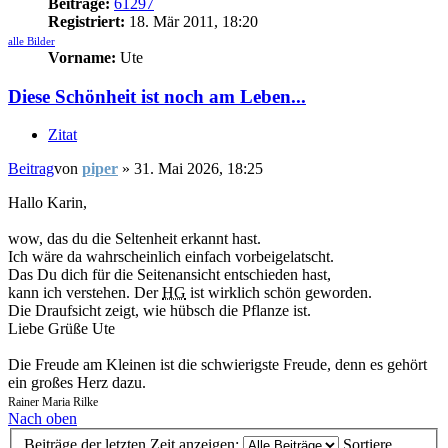
Beiträge:
61297
Registriert:
18. Mär 2011, 18:20
alle Bilder
Vorname:
Ute
Diese Schönheit ist noch am Leben...
Zitat
Beitrag
von
piper
»
31. Mai 2026, 18:25
Hallo Karin,
wow, das du die Seltenheit erkannt hast.
Ich wäre da wahrscheinlich einfach vorbeigelatscht.
Das Du dich für die Seitenansicht entschieden hast,
kann ich verstehen. Der
HG
ist wirklich schön geworden.
Die Draufsicht zeigt, wie hübsch die Pflanze ist.
Liebe Grüße Ute
Die Freude am Kleinen ist die schwierigste Freude, denn es gehört
ein großes Herz dazu.
Rainer Maria Rilke
Nach oben
Beiträge der letzten Zeit anzeigen:
Sortiere