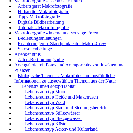
Makrofotografie - Technische Foren
Arbeitsgerät Makrofotografie
Hilfsmittel Makrofotografie
Tipps Makrofotografie
Digitale Bildbearbeitung
Tutorials - Makrofotografie
Makrofotografie - interne und sonstige Foren
Bedienungsanleitungen
Erläuterungen u. Standpunkte der Makro-Crew
Startseitenbeiträge
Artenkenntnis
Arten-Bestimmungshilfe
Artengalerie mit Fotos und Artenportraits von Insekten und
Pflanzen
Biologische Themen - Makrofotos und ausführliche
Informationen zu ausgewählten Themen aus der Natur
Lebensräume/Biotop/Habitat
Lebensraumtyp Moor
Lebensraumtyp Heide und Magerrasen
Lebensraumtyp Wald
Lebensraumtyp Stadt und Siedlungsbereich
Lebensraumtyp Stillgewässer
Lebensraumtyp Fließgewässer
Lebensraumtyp Küste
Lebensraumtyp Acker- und Kulturland