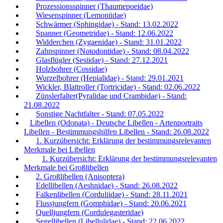
Prozessionsspinner (Thaumepoeidae)
Wiesenspinner (Lemoniidae)
Schwärmer (Sphingidae) - Stand: 13.02.2022
Spanner (Geometridae) - Stand: 12.06.2022
Widderchen (Zygaenidae) - Stand: 31.01.2022
Zahnspinner (Notodontidae) - Stand: 08.04.2022
Glasflügler (Sesiidae) - Stand: 27.12.2021
Holzbohrer (Cossidae)
Wurzelbohrer (Hepialidae) - Stand: 29.01.2021
Wickler, Blattroller (Tortricidae) - Stand: 02.06.2022
Zünslerfalter(Pyralidae und Crambidae) - Stand:
21.08.2022
Sonstige Nachtfalter - Stand: 07.05.2022
Libellen (Odonata) - Deutsche Libellen - Artenportraits
Libellen - Bestimmungshilfen Libellen - Stand: 26.08.2022
1. Kurzübersicht: Erklärung der bestimmungsrelevanten
Merkmale bei Libellen
1. Kurzübersicht: Erklärung der bestimmungsrelevanten
Merkmale bei Großlibellen
2. Großlibellen (Anisoptera)
Edellibellen (Aeshnidae) - Stand: 26.08.2022
Falkenlibellen (Corduliidae) - Stand: 28.11.2021
Flussjungfern (Gomphidae) - Stand: 20.06.2021
Quelljungfern (Cordulegasteridae)
Segellibellen (Libellulidae) - Stand: 22.06.2022