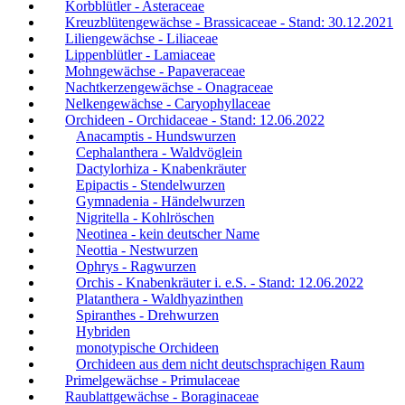
Korbblütler - Asteraceae
Kreuzblütengewächse - Brassicaceae - Stand: 30.12.2021
Liliengewächse - Liliaceae
Lippenblütler - Lamiaceae
Mohngewächse - Papaveraceae
Nachtkerzengewächse - Onagraceae
Nelkengewächse - Caryophyllaceae
Orchideen - Orchidaceae - Stand: 12.06.2022
Anacamptis - Hundswurzen
Cephalanthera - Waldvöglein
Dactylorhiza - Knabenkräuter
Epipactis - Stendelwurzen
Gymnadenia - Händelwurzen
Nigritella - Kohlröschen
Neotinea - kein deutscher Name
Neottia - Nestwurzen
Ophrys - Ragwurzen
Orchis - Knabenkräuter i. e.S. - Stand: 12.06.2022
Platanthera - Waldhyazinthen
Spiranthes - Drehwurzen
Hybriden
monotypische Orchideen
Orchideen aus dem nicht deutschsprachigen Raum
Primelgewächse - Primulaceae
Raublattgewächse - Boraginaceae