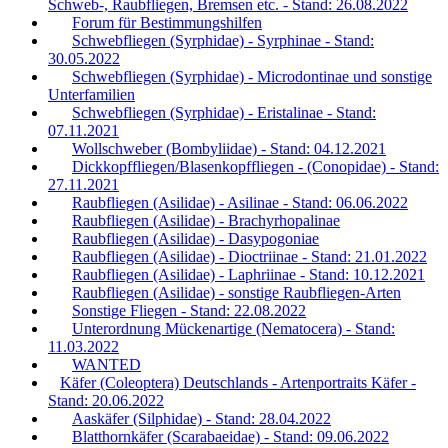
Schweb-, Raubfliegen, Bremsen etc. - Stand: 26.08.2022
Forum für Bestimmungshilfen
Schwebfliegen (Syrphidae) - Syrphinae - Stand:
30.05.2022
Schwebfliegen (Syrphidae) - Microdontinae und sonstige
Unterfamilien
Schwebfliegen (Syrphidae) - Eristalinae - Stand:
07.11.2021
Wollschweber (Bombyliidae) - Stand: 04.12.2021
Dickkopffliegen/Blasenkopffliegen - (Conopidae) - Stand:
27.11.2021
Raubfliegen (Asilidae) - Asilinae - Stand: 06.06.2022
Raubfliegen (Asilidae) - Brachyrhopalinae
Raubfliegen (Asilidae) - Dasypogoniae
Raubfliegen (Asilidae) - Dioctriinae - Stand: 21.01.2022
Raubfliegen (Asilidae) - Laphriinae - Stand: 10.12.2021
Raubfliegen (Asilidae) - sonstige Raubfliegen-Arten
Sonstige Fliegen - Stand: 22.08.2022
Unterordnung Mückenartige (Nematocera) - Stand:
11.03.2022
WANTED
Käfer (Coleoptera) Deutschlands - Artenportraits Käfer -
Stand: 20.06.2022
Aaskäfer (Silphidae) - Stand: 28.04.2022
Blatthornkäfer (Scarabaeidae) - Stand: 09.06.2022