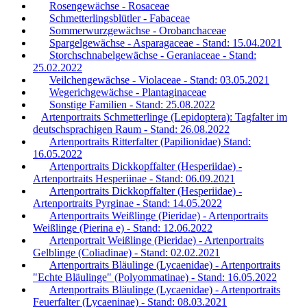
Rosengewächse - Rosaceae
Schmetterlingsblütler - Fabaceae
Sommerwurzgewächse - Orobanchaceae
Spargelgewächse - Asparagaceae - Stand: 15.04.2021
Storchschnabelgewächse - Geraniaceae - Stand:
25.02.2022
Veilchengewächse - Violaceae - Stand: 03.05.2021
Wegerichgewächse - Plantaginaceae
Sonstige Familien - Stand: 25.08.2022
Artenportraits Schmetterlinge (Lepidoptera): Tagfalter im
deutschsprachigen Raum - Stand: 26.08.2022
Artenportraits Ritterfalter (Papilionidae) Stand:
16.05.2022
Artenportraits Dickkopffalter (Hesperiidae) -
Artenportraits Hesperiinae - Stand: 06.09.2021
Artenportraits Dickkopffalter (Hesperiidae) -
Artenportraits Pyrginae - Stand: 14.05.2022
Artenportraits Weißlinge (Pieridae) - Artenportraits
Weißlinge (Pierina e) - Stand: 12.06.2022
Artenportrait Weißlinge (Pieridae) - Artenportraits
Gelblinge (Coliadinae) - Stand: 02.02.2021
Artenportraits Bläulinge (Lycaenidae) - Artenportraits
"Echte Bläulinge" (Polyommatinae) - Stand: 16.05.2022
Artenportraits Bläulinge (Lycaenidae) - Artenportraits
Feuerfalter (Lycaeninae) - Stand: 08.03.2021