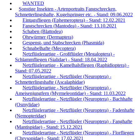
WANTED
Sonstige Insekten - Artenportraits Fangschrecken,
Schmetterlingshafte, Kugelspringer etc. - Stand: 09.06.2022
Eintagsfliegen (Ephemeroptera) - Stand: 12.02.2021
Fangschrecken (Mantodea) - Stand: 13.10.2021
Schaben (Blattodea)
Ohrwürmer (Dermaptera)
Gespenst- und Stabschrecken (Phasmida)
Schnabelhafte (Mecoptera)
Netzflüglerartige - Großflügler (Megaloptera) -
Schlammfliegen (Sialidae) - Stand: 18.04.2022
Netzflüglerartige - Kamelhalsfliegen (Raphidioptera) -
Stand: 07.05.2022
Netzflüglerartige - Netzflügler (Neuroptera) -
Schmetterlingshafte (Ascalaphidae)
Netzflüglerartige - Netzflügler (Neuroptera) -
Ameisenjungfern (Myrmeleontidae) - Stand: 11.03.2022
Netzflüglerartige - Netzflügler (Neuroptera) - Bachhafte
(Osmylidae)
Netzflüglerartige - Netzflügler (Neuroptera) - Fadenhafte
(Nemopteridae)
Netzflüglerartige - Netzflügler (Neuroptera) - Fanghafte
(Mantispidae) - Stand: 15.12.2021
Netzflüglerartige - Netzflügler (Neuroptera) - Florfliegen
(Chrysopidae) - Stand: 17.02.2021