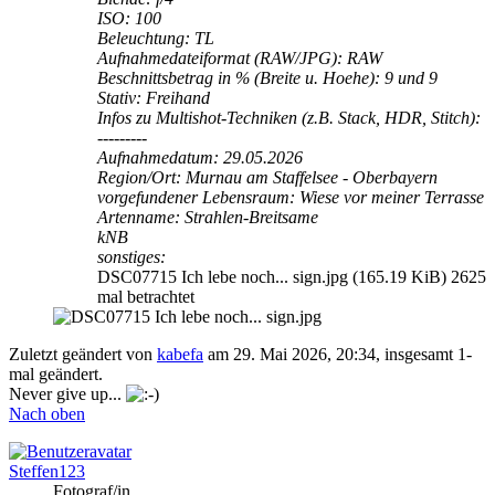
ISO: 100
Beleuchtung: TL
Aufnahmedateiformat (RAW/JPG): RAW
Beschnittsbetrag in % (Breite u. Hoehe): 9 und 9
Stativ: Freihand
Infos zu Multishot-Techniken (z.B. Stack, HDR, Stitch):
---------
Aufnahmedatum: 29.05.2026
Region/Ort: Murnau am Staffelsee - Oberbayern
vorgefundener Lebensraum: Wiese vor meiner Terrasse
Artenname: Strahlen-Breitsame
kNB
sonstiges:
DSC07715 Ich lebe noch... sign.jpg (165.19 KiB) 2625
mal betrachtet
Zuletzt geändert von
kabefa
am 29. Mai 2026, 20:34, insgesamt 1-
mal geändert.
Never give up...
Nach oben
Steffen123
Fotograf/in