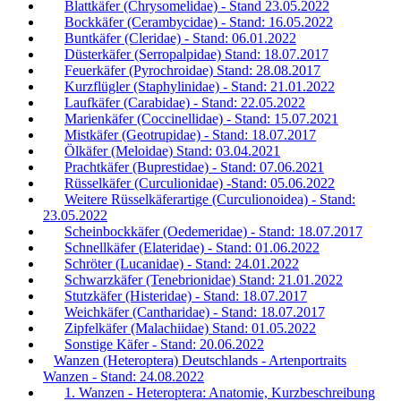
Blattkäfer (Chrysomelidae) - Stand 23.05.2022
Bockkäfer (Cerambycidae) - Stand: 16.05.2022
Buntkäfer (Cleridae) - Stand: 06.01.2022
Düsterkäfer (Serropalpidae) Stand: 18.07.2017
Feuerkäfer (Pyrochroidae) Stand: 28.08.2017
Kurzflügler (Staphylinidae) - Stand: 21.01.2022
Laufkäfer (Carabidae) - Stand: 22.05.2022
Marienkäfer (Coccinellidae) - Stand: 15.07.2021
Mistkäfer (Geotrupidae) - Stand: 18.07.2017
Ölkäfer (Meloidae) Stand: 03.04.2021
Prachtkäfer (Buprestidae) - Stand: 07.06.2021
Rüsselkäfer (Curculionidae) -Stand: 05.06.2022
Weitere Rüsselkäferartige (Curculionoidea) - Stand:
23.05.2022
Scheinbockkäfer (Oedemeridae) - Stand: 18.07.2017
Schnellkäfer (Elateridae) - Stand: 01.06.2022
Schröter (Lucanidae) - Stand: 24.01.2022
Schwarzkäfer (Tenebrionidae) Stand: 21.01.2022
Stutzkäfer (Histeridae) - Stand: 18.07.2017
Weichkäfer (Cantharidae) - Stand: 18.07.2017
Zipfelkäfer (Malachiidae) Stand: 01.05.2022
Sonstige Käfer - Stand: 20.06.2022
Wanzen (Heteroptera) Deutschlands - Artenportraits
Wanzen - Stand: 24.08.2022
1. Wanzen - Heteroptera: Anatomie, Kurzbeschreibung