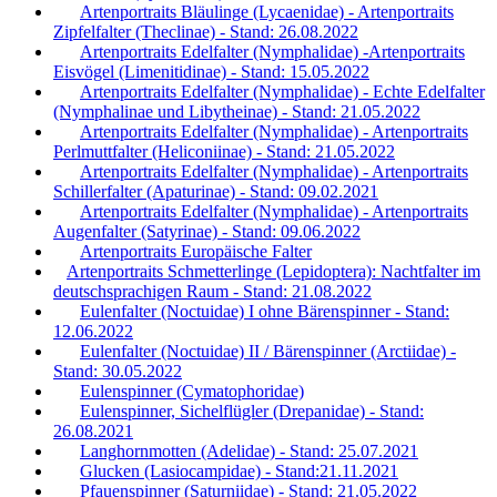
Artenportraits Bläulinge (Lycaenidae) - Artenportraits
Zipfelfalter (Theclinae) - Stand: 26.08.2022
Artenportraits Edelfalter (Nymphalidae) -Artenportraits
Eisvögel (Limenitidinae) - Stand: 15.05.2022
Artenportraits Edelfalter (Nymphalidae) - Echte Edelfalter
(Nymphalinae und Libytheinae) - Stand: 21.05.2022
Artenportraits Edelfalter (Nymphalidae) - Artenportraits
Perlmuttfalter (Heliconiinae) - Stand: 21.05.2022
Artenportraits Edelfalter (Nymphalidae) - Artenportraits
Schillerfalter (Apaturinae) - Stand: 09.02.2021
Artenportraits Edelfalter (Nymphalidae) - Artenportraits
Augenfalter (Satyrinae) - Stand: 09.06.2022
Artenportraits Europäische Falter
Artenportraits Schmetterlinge (Lepidoptera): Nachtfalter im
deutschsprachigen Raum - Stand: 21.08.2022
Eulenfalter (Noctuidae) I ohne Bärenspinner - Stand:
12.06.2022
Eulenfalter (Noctuidae) II / Bärenspinner (Arctiidae) -
Stand: 30.05.2022
Eulenspinner (Cymatophoridae)
Eulenspinner, Sichelflügler (Drepanidae) - Stand:
26.08.2021
Langhornmotten (Adelidae) - Stand: 25.07.2021
Glucken (Lasiocampidae) - Stand:21.11.2021
Pfauenspinner (Saturniidae) - Stand: 21.05.2022