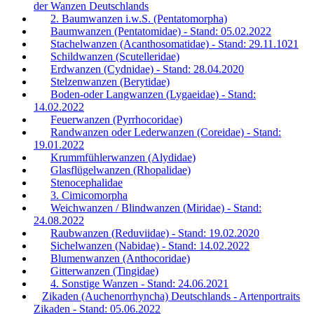
der Wanzen Deutschlands
2. Baumwanzen i.w.S. (Pentatomorpha)
Baumwanzen (Pentatomidae) - Stand: 05.02.2022
Stachelwanzen (Acanthosomatidae) - Stand: 29.11.1021
Schildwanzen (Scutelleridae)
Erdwanzen (Cydnidae) - Stand: 28.04.2020
Stelzenwanzen (Berytidae)
Boden-oder Langwanzen (Lygaeidae) - Stand:
14.02.2022
Feuerwanzen (Pyrrhocoridae)
Randwanzen oder Lederwanzen (Coreidae) - Stand:
19.01.2022
Krummfühlerwanzen (Alydidae)
Glasflügelwanzen (Rhopalidae)
Stenocephalidae
3. Cimicomorpha
Weichwanzen / Blindwanzen (Miridae) - Stand:
24.08.2022
Raubwanzen (Reduviidae) - Stand: 19.02.2020
Sichelwanzen (Nabidae) - Stand: 14.02.2022
Blumenwanzen (Anthocoridae)
Gitterwanzen (Tingidae)
4. Sonstige Wanzen - Stand: 24.06.2021
Zikaden (Auchenorrhyncha) Deutschlands - Artenportraits
Zikaden - Stand: 05.06.2022