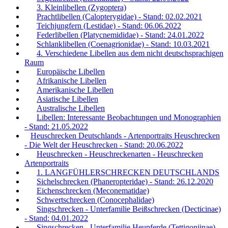
3. Kleinlibellen (Zygoptera)
Prachtlibellen (Calopterygidae) - Stand: 02.02.2021
Teichjungfern (Lestidae) - Stand: 06.06.2022
Federlibellen (Platycnemididae) - Stand: 24.01.2022
Schlanklibellen (Coenagrionidae) - Stand: 10.03.2021
4. Verschiedene Libellen aus dem nicht deutschsprachigen
Raum
Europäische Libellen
Afrikanische Libellen
Amerikanische Libellen
Asiatische Libellen
Australische Libellen
Libellen: Interessante Beobachtungen und Monographien
- Stand: 21.05.2022
Heuschrecken Deutschlands - Artenportraits Heuschrecken
- Die Welt der Heuschrecken - Stand: 20.06.2022
Heuschrecken - Heuschreckenarten - Heuschrecken
Artenportraits
1. LANGFÜHLERSCHRECKEN DEUTSCHLANDS
Sichelschrecken (Phaneropteridae) - Stand: 26.12.2020
Eichenschrecken (Meconematidae)
Schwertschrecken (Conocephalidae)
Singschrecken - Unterfamilie Beißschrecken (Decticinae)
- Stand: 04.01.2022
Singschrecken - Unterfamilie Heupferde (Tettigoniinae)