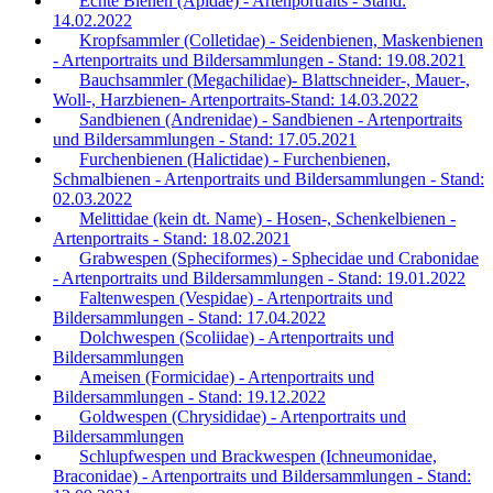
Echte Bienen (Apidae) - Artenportraits - Stand:
14.02.2022
Kropfsammler (Colletidae) - Seidenbienen, Maskenbienen
- Artenportraits und Bildersammlungen - Stand: 19.08.2021
Bauchsammler (Megachilidae)- Blattschneider-, Mauer-,
Woll-, Harzbienen- Artenportraits-Stand: 14.03.2022
Sandbienen (Andrenidae) - Sandbienen - Artenportraits
und Bildersammlungen - Stand: 17.05.2021
Furchenbienen (Halictidae) - Furchenbienen,
Schmalbienen - Artenportraits und Bildersammlungen - Stand:
02.03.2022
Melittidae (kein dt. Name) - Hosen-, Schenkelbienen -
Artenportraits - Stand: 18.02.2021
Grabwespen (Spheciformes) - Sphecidae und Crabonidae
- Artenportraits und Bildersammlungen - Stand: 19.01.2022
Faltenwespen (Vespidae) - Artenportraits und
Bildersammlungen - Stand: 17.04.2022
Dolchwespen (Scoliidae) - Artenportraits und
Bildersammlungen
Ameisen (Formicidae) - Artenportraits und
Bildersammlungen - Stand: 19.12.2022
Goldwespen (Chrysididae) - Artenportraits und
Bildersammlungen
Schlupfwespen und Brackwespen (Ichneumonidae,
Braconidae) - Artenportraits und Bildersammlungen - Stand: