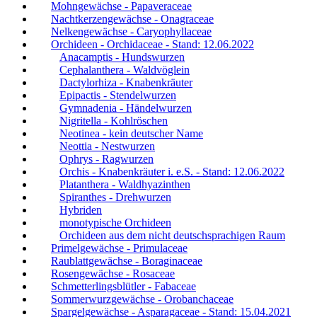
Mohngewächse - Papaveraceae
Nachtkerzengewächse - Onagraceae
Nelkengewächse - Caryophyllaceae
Orchideen - Orchidaceae - Stand: 12.06.2022
Anacamptis - Hundswurzen
Cephalanthera - Waldvöglein
Dactylorhiza - Knabenkräuter
Epipactis - Stendelwurzen
Gymnadenia - Händelwurzen
Nigritella - Kohlröschen
Neotinea - kein deutscher Name
Neottia - Nestwurzen
Ophrys - Ragwurzen
Orchis - Knabenkräuter i. e.S. - Stand: 12.06.2022
Platanthera - Waldhyazinthen
Spiranthes - Drehwurzen
Hybriden
monotypische Orchideen
Orchideen aus dem nicht deutschsprachigen Raum
Primelgewächse - Primulaceae
Raublattgewächse - Boraginaceae
Rosengewächse - Rosaceae
Schmetterlingsblütler - Fabaceae
Sommerwurzgewächse - Orobanchaceae
Spargelgewächse - Asparagaceae - Stand: 15.04.2021