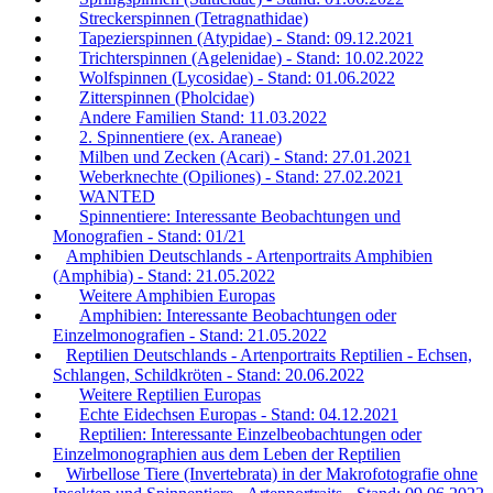
Streckerspinnen (Tetragnathidae)
Tapezierspinnen (Atypidae) - Stand: 09.12.2021
Trichterspinnen (Agelenidae) - Stand: 10.02.2022
Wolfspinnen (Lycosidae) - Stand: 01.06.2022
Zitterspinnen (Pholcidae)
Andere Familien Stand: 11.03.2022
2. Spinnentiere (ex. Araneae)
Milben und Zecken (Acari) - Stand: 27.01.2021
Weberknechte (Opiliones) - Stand: 27.02.2021
WANTED
Spinnentiere: Interessante Beobachtungen und
Monografien - Stand: 01/21
Amphibien Deutschlands - Artenportraits Amphibien
(Amphibia) - Stand: 21.05.2022
Weitere Amphibien Europas
Amphibien: Interessante Beobachtungen oder
Einzelmonografien - Stand: 21.05.2022
Reptilien Deutschlands - Artenportraits Reptilien - Echsen,
Schlangen, Schildkröten - Stand: 20.06.2022
Weitere Reptilien Europas
Echte Eidechsen Europas - Stand: 04.12.2021
Reptilien: Interessante Einzelbeobachtungen oder
Einzelmonographien aus dem Leben der Reptilien
Wirbellose Tiere (Invertebrata) in der Makrofotografie ohne