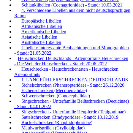
Schlanklibellen (Coenagrionidae) - Stand: 10.03.2021
4. Verschiedene Libellen aus dem nicht deutschsprachigen
Raum
Europäische Libellen
Afrikanische Libellen
Amerikanische Libellen
Asiatische Libellen
Australische Libellen
Libellen: Interessante Beobachtungen und Monographien
- Stand: 21.05.2022
Heuschrecken Deutschlands - Artenportraits Heuschrecken
- Die Welt der Heuschrecken - Stand: 20.06.2022
Heuschrecken - Heuschreckenarten - Heuschrecken
Artenportraits
1. LANGFÜHLERSCHRECKEN DEUTSCHLANDS
Sichelschrecken (Phaneropteridae) - Stand: 26.12.2020
Eichenschrecken (Meconematidae)
Schwertschrecken (Conocephalidae)
Singschrecken - Unterfamilie Beißschrecken (Decticinae)
- Stand: 04.01.2022
Singschrecken - Unterfamilie Heupferde (Tettigoniinae)
Sattelschrecken (Bradyporidae) - Stand: 18.12.2019
Buckelschrecken (Rhaphidophoridae)
Maulwurfsgrillen (Gryllotalpidae)