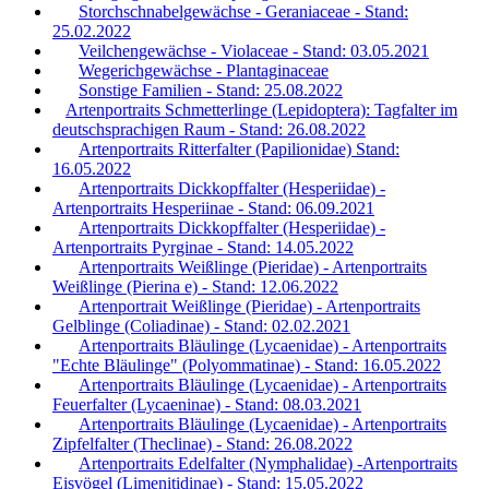
Storchschnabelgewächse - Geraniaceae - Stand:
25.02.2022
Veilchengewächse - Violaceae - Stand: 03.05.2021
Wegerichgewächse - Plantaginaceae
Sonstige Familien - Stand: 25.08.2022
Artenportraits Schmetterlinge (Lepidoptera): Tagfalter im
deutschsprachigen Raum - Stand: 26.08.2022
Artenportraits Ritterfalter (Papilionidae) Stand:
16.05.2022
Artenportraits Dickkopffalter (Hesperiidae) -
Artenportraits Hesperiinae - Stand: 06.09.2021
Artenportraits Dickkopffalter (Hesperiidae) -
Artenportraits Pyrginae - Stand: 14.05.2022
Artenportraits Weißlinge (Pieridae) - Artenportraits
Weißlinge (Pierina e) - Stand: 12.06.2022
Artenportrait Weißlinge (Pieridae) - Artenportraits
Gelblinge (Coliadinae) - Stand: 02.02.2021
Artenportraits Bläulinge (Lycaenidae) - Artenportraits
"Echte Bläulinge" (Polyommatinae) - Stand: 16.05.2022
Artenportraits Bläulinge (Lycaenidae) - Artenportraits
Feuerfalter (Lycaeninae) - Stand: 08.03.2021
Artenportraits Bläulinge (Lycaenidae) - Artenportraits
Zipfelfalter (Theclinae) - Stand: 26.08.2022
Artenportraits Edelfalter (Nymphalidae) -Artenportraits
Eisvögel (Limenitidinae) - Stand: 15.05.2022