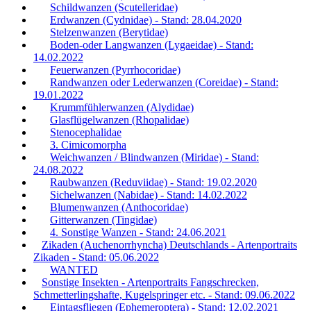
Schildwanzen (Scutelleridae)
Erdwanzen (Cydnidae) - Stand: 28.04.2020
Stelzenwanzen (Berytidae)
Boden-oder Langwanzen (Lygaeidae) - Stand:
14.02.2022
Feuerwanzen (Pyrrhocoridae)
Randwanzen oder Lederwanzen (Coreidae) - Stand:
19.01.2022
Krummfühlerwanzen (Alydidae)
Glasflügelwanzen (Rhopalidae)
Stenocephalidae
3. Cimicomorpha
Weichwanzen / Blindwanzen (Miridae) - Stand:
24.08.2022
Raubwanzen (Reduviidae) - Stand: 19.02.2020
Sichelwanzen (Nabidae) - Stand: 14.02.2022
Blumenwanzen (Anthocoridae)
Gitterwanzen (Tingidae)
4. Sonstige Wanzen - Stand: 24.06.2021
Zikaden (Auchenorrhyncha) Deutschlands - Artenportraits
Zikaden - Stand: 05.06.2022
WANTED
Sonstige Insekten - Artenportraits Fangschrecken,
Schmetterlingshafte, Kugelspringer etc. - Stand: 09.06.2022
Eintagsfliegen (Ephemeroptera) - Stand: 12.02.2021