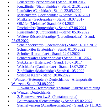
Feuerkäfer (Pyrochroidae) Stand: 28.08.2017
Kurzflügler (Staphylinidae) - Stand: 21.01.2022
Laufkäfer (Carabidae) - Stand: 22.05.2022
Marienkäfer (Coccinellidae) - Stand: 15.07.2021
Mistkäfer (Geotrupidae) - Stand: 18.07.2017
Ölkäfer (Meloidae) Stand: 03.04.2021
Prachtkäfer (Buprestidae) - Stand: 07.06.2021
Rüsselkäfer (Curculionidae) -Stand: 05.06.2022
Weitere Rüsselkäferartige (Curculionoidea) - Stand:
23.05.2022
Scheinbockkäfer (Oedemeridae) - Stand: 18.07.2017
Schnellkäfer (Elateridae) - Stand: 01.06.2022
Schröter (Lucanidae) - Stand: 24.01.2022
Schwarzkäfer (Tenebrionidae) Stand: 21.01.2022
Stutzkäfer (Histeridae) - Stand: 18.07.2017
Weichkäfer (Cantharidae) - Stand: 18.07.2017
Zipfelkäfer (Malachiidae) Stand: 01.05.2022
Sonstige Käfer - Stand: 20.06.2022
Wanzen (Heteroptera) Deutschlands - Artenportraits
Wanzen - Stand: 24.08.2022
1. Wanzen - Heteroptera: Anatomie, Kurzbeschreibung
der Wanzen Deutschlands
2. Baumwanzen i.w.S. (Pentatomorpha)
Baumwanzen (Pentatomidae) - Stand: 05.02.2022
Stachelwanzen (Acanthosomatidae) - Stand: 29.11.1021