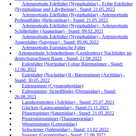
Artenportraits Edelfalter (Nymphalidae) - Echte Edelfalter
(Nymphalinae und Libytheinae) - Stand: 21.05.2022
Artenportraits Edelfalter (Nymphalidae) - Artenportraits
Perlmuttfalter (Heliconiinae) - Stand: 21.05.2022
Artenportraits Edelfalter (Nymphalidae) - Artenportraits
Schillerfalter (Apaturinae) - Stand: 09.02.2021
Artenportraits Edelfalter (Nymphalidae) - Artenportraits
Augenfalter (Satyrinae) - Stand: 09.06.2022
Artenportraits Europäische Falter
Artenportraits Schmetterlinge (Lepidoptera): Nachtfalter im
deutschsprachigen Raum - Stand: 21.08.2022
Eulenfalter (Noctuidae) I ohne Bärenspinner - Stand:
12.06.2022
Eulenfalter (Noctuidae) II / Bärenspinner (Arctiidae) -
Stand: 30.05.2022
Eulenspinner (Cymatophoridae)
Eulenspinner, Sichelflügler (Drepanidae) - Stand:
26.08.2021
Langhornmotten (Adelidae) - Stand: 25.07.2021
Glucken (Lasiocampidae) - Stand:21.11.2021
Pfauenspinner (Saturniidae) - Stand: 21.05.2022
Prozessionsspinner (Thaumepoeidae)
Wiesenspinner (Lemoniidae)
Schwärmer (Sphingidae) - Stand: 13.02.2022
Spanner (Geometridae) - Stand: 12.06.2022