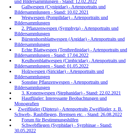
und Bildersammlungen - Stand: 12.02.2022
Gallwespen (Cynipidae) - Artenportraits und
Bildersammlungen - Stand: 10.02.2021
Wegwespen (Pompilidae) - Artenportraits und
Bildersammlungen
2. Pflanzenwespen (Symphyta) - Artenportraits und
Bildersammlungen
Bürstenhornblattwespen (Argidae) - Artenportraits und
Bildersammlungen
Echte Blattwespen (Tenthredinidae) - Artenportraits und
Bildersammlungen - Stand: 17.04.2022
Keulhornblattwespen (Cimbicidae) - Artenportraits und
Bildersammlungen - Stand: 01.05.2022
Holzwespen (Siricidae) - Artenportraits und
Bildersammlungen
Sonstige Pflanzenwespen - Artenportraits und
Bildersammlungen
3. Kronenwespen (Stephanidae) - Stand: 22.02.2021
Hautflügler: Interessante Beobachtungen und
Monografien
Zweiflügler (Diptera) - Artenportraits Zweiflügler, z. B.
Schweb-, Raubfliegen, Bremsen etc. - Stand: 26.08.2022
Forum für Bestimmungshilfen
Schwebfliegen (Syrphidae) - Syrphinae - Stand:
30.05.2022