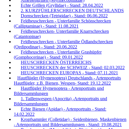
Ameisengrillen (Myrmecophilidae)
Echte Grillen (Gryllidae) - Stand: 28.04.2022
2. KURZFÜHLERSCHRECKEN DEUTSCHLANDS
Dornschrecken (Tetrigidae) - Stand: 06.06.2022
Feldheuschrecken - Unterfamilie Schönschrecken
(Calliptaminae) - Stand: 11.08.2021
Feldheuschrecken- Unterfamilie Knarrschrecken
(Catantopinae)
Feldheuschrecken - Unterfamilie Ödlandschrecken
(Oedipodinae) - Stand: 20.06.2022
Feldheuschrecken - Unterfamilie Grashüpfer
(Gomphocerinae) - Stand: 09.01.2022
HEUSCHRECKEN ÖSTERREICHS
HEUSCHRECKEN der SCHWEIZ - Stand: 02.03.2022
HEUSCHRECKEN EUROPAS - Stand: 07.11.2021
Hautflügler (Hymenoptera) Deutschlands - Artenportraits
Hautflügler, z.B. Bienen, Wespen- Stand: 19.12.2022
Hautflügler Hymenoptera - Artenportraits und
Bildersammlungen
1. Taillenwespen (Apocrita) -Artenportraits und
Bildersammlungen
Echte Bienen (Apidae) - Artenportraits - Stand:
14.02.2022
Kropfsammler (Colletidae) - Seidenbienen, Maskenbienen
- Artenportraits und Bildersammlungen - Stand: 19.08.2021