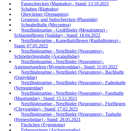
Fangschrecken (Mantodea) - Stand: 13.10.2021
Schaben (Blattodea)
Ohrwürmer (Dermaptera)
Gespenst- und Stabschrecken (Phasmida)
Schnabelhafte (Mecoptera)
Netzflüglerartige - Großflügler (Megaloptera) -
Schlammfliegen (Sialidae) - Stand: 18.04.2022
Netzflüglerartige - Kamelhalsfliegen (Raphidioptera) -
Stand: 07.05.2022
Netzflüglerartige - Netzflügler (Neuroptera) -
Schmetterlingshafte (Ascalaphidae)
Netzflüglerartige - Netzflügler (Neuroptera) -
Ameisenjungfern (Myrmeleontidae) - Stand: 11.03.2022
Netzflüglerartige - Netzflügler (Neuroptera) - Bachhafte
(Osmylidae)
Netzflüglerartige - Netzflügler (Neuroptera) - Fadenhafte
(Nemopteridae)
Netzflüglerartige - Netzflügler (Neuroptera) - Fanghafte
(Mantispidae) - Stand: 15.12.2021
Netzflüglerartige - Netzflügler (Neuroptera) - Florfliegen
(Chrysopidae) - Stand: 17.02.2021
Netzflüglerartige - Netzflügler (Neuroptera) - Taghafte
(Hemerobiidae) - Stand: 28.05.2021
Fischchen (Zygentoma)
Felsenspringer (Archaeognatha)