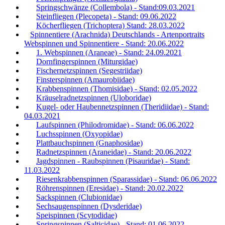
Springschwänze (Collembola) - Stand:09.03.2021
Steinfliegen (Plecopeta) - Stand: 09.06.2022
Köcherfliegen (Trichoptera) Stand: 28.03.2022
Spinnentiere (Arachnida) Deutschlands - Artenportraits
Webspinnen und Spinnentiere - Stand: 20.06.2022
1. Webspinnen (Araneae) - Stand: 24.09.2021
Dornfingerspinnen (Miturgidae)
Fischernetzspinnen (Segestriidae)
Finsterspinnen (Amaurobiidae)
Krabbenspinnen (Thomisidae) - Stand: 02.05.2022
Kräuselradnetzspinnen (Uloboridae)
Kugel- oder Haubennetzspinnen (Theridiidae) - Stand:
04.03.2021
Laufspinnen (Philodromidae) - Stand: 06.06.2022
Luchsspinnen (Oxyopidae)
Plattbauchspinnen (Gnaphosidae)
Radnetzspinnen (Araneidae) - Stand: 20.06.2022
Jagdspinnen - Raubspinnen (Pisauridae) - Stand:
11.03.2022
Riesenkrabbenspinnen (Sparassidae) - Stand: 06.06.2022
Röhrenspinnen (Eresidae) - Stand: 20.02.2022
Sackspinnen (Clubionidae)
Sechsaugenspinnen (Dysderidae)
Speispinnen (Scytodidae)
Springspinnen (Salticidae) - Stand: 01.06.2022