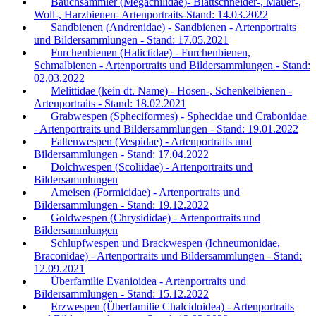
Bauchsammler (Megachilidae)- Blattschneider-, Mauer-,
Woll-, Harzbienen- Artenportraits-Stand: 14.03.2022
Sandbienen (Andrenidae) - Sandbienen - Artenportraits
und Bildersammlungen - Stand: 17.05.2021
Furchenbienen (Halictidae) - Furchenbienen,
Schmalbienen - Artenportraits und Bildersammlungen - Stand:
02.03.2022
Melittidae (kein dt. Name) - Hosen-, Schenkelbienen -
Artenportraits - Stand: 18.02.2021
Grabwespen (Spheciformes) - Sphecidae und Crabonidae
- Artenportraits und Bildersammlungen - Stand: 19.01.2022
Faltenwespen (Vespidae) - Artenportraits und
Bildersammlungen - Stand: 17.04.2022
Dolchwespen (Scoliidae) - Artenportraits und
Bildersammlungen
Ameisen (Formicidae) - Artenportraits und
Bildersammlungen - Stand: 19.12.2022
Goldwespen (Chrysididae) - Artenportraits und
Bildersammlungen
Schlupfwespen und Brackwespen (Ichneumonidae,
Braconidae) - Artenportraits und Bildersammlungen - Stand:
12.09.2021
Überfamilie Evanioidea - Artenportraits und
Bildersammlungen - Stand: 15.12.2022
Erzwespen (Überfamilie Chalcidoidea) - Artenportraits