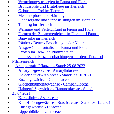
Vermehrungsstrategien in Fauna und Flora
Brutfürsorge und Brutpflege im Tierreich
Geburt und Tod im Tierreich
Metamorphose und Häutung
Sinnesorgane und Sinnesleistungen im Tierreich
Tarnung im Tierreich
Warnung und Verteidigung in Fauna und Flora
Formen des Zusammenlebens in Flora und Fauna.
Bauwerke im Tierreich
Räuber - Beute - Beziehung in der Natur
Ausgewählte Portraits aus Fauna und Flora
Exoten im Tier- und Pflanzenreich
Interessante Einzelbeobachtungen aus dem Tier- und
Pflanzenreich
Artenportraits Pflanzen - Stand: 25.08.2022
Amaryllisgewächse - Amaryllidaceae
Doldenblütler - Apiaceae - Stand: 23.10.2021
Enziangewächse - Gentianaceae
Glockenblumengewächse - Campanulaceae
Hahnenfußgewächse - Ranunculaceae - Stand:
23.04.2021
Korbblütler - Asteraceae
Kreuzblütengewächse - Brassicaceae - Stand: 30.12.2021
Liliengewächse - Liliaceae
Lippenblütler - Lamiaceae