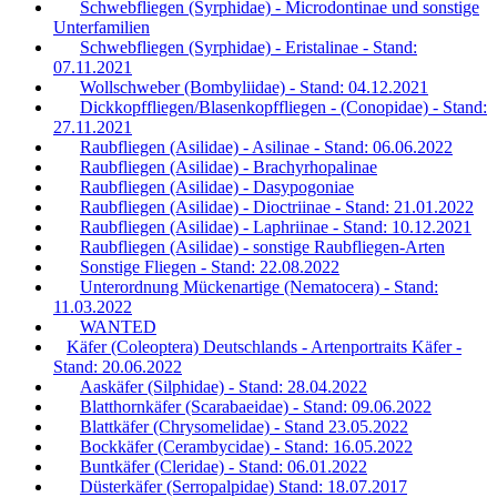
Schwebfliegen (Syrphidae) - Microdontinae und sonstige
Unterfamilien
Schwebfliegen (Syrphidae) - Eristalinae - Stand:
07.11.2021
Wollschweber (Bombyliidae) - Stand: 04.12.2021
Dickkopffliegen/Blasenkopffliegen - (Conopidae) - Stand:
27.11.2021
Raubfliegen (Asilidae) - Asilinae - Stand: 06.06.2022
Raubfliegen (Asilidae) - Brachyrhopalinae
Raubfliegen (Asilidae) - Dasypogoniae
Raubfliegen (Asilidae) - Dioctriinae - Stand: 21.01.2022
Raubfliegen (Asilidae) - Laphriinae - Stand: 10.12.2021
Raubfliegen (Asilidae) - sonstige Raubfliegen-Arten
Sonstige Fliegen - Stand: 22.08.2022
Unterordnung Mückenartige (Nematocera) - Stand:
11.03.2022
WANTED
Käfer (Coleoptera) Deutschlands - Artenportraits Käfer -
Stand: 20.06.2022
Aaskäfer (Silphidae) - Stand: 28.04.2022
Blatthornkäfer (Scarabaeidae) - Stand: 09.06.2022
Blattkäfer (Chrysomelidae) - Stand 23.05.2022
Bockkäfer (Cerambycidae) - Stand: 16.05.2022
Buntkäfer (Cleridae) - Stand: 06.01.2022
Düsterkäfer (Serropalpidae) Stand: 18.07.2017