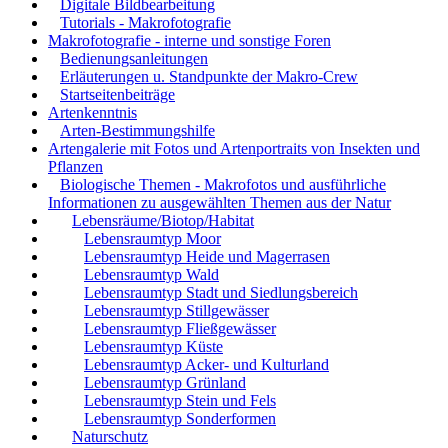
Digitale Bildbearbeitung
Tutorials - Makrofotografie
Makrofotografie - interne und sonstige Foren
Bedienungsanleitungen
Erläuterungen u. Standpunkte der Makro-Crew
Startseitenbeiträge
Artenkenntnis
Arten-Bestimmungshilfe
Artengalerie mit Fotos und Artenportraits von Insekten und
Pflanzen
Biologische Themen - Makrofotos und ausführliche
Informationen zu ausgewählten Themen aus der Natur
Lebensräume/Biotop/Habitat
Lebensraumtyp Moor
Lebensraumtyp Heide und Magerrasen
Lebensraumtyp Wald
Lebensraumtyp Stadt und Siedlungsbereich
Lebensraumtyp Stillgewässer
Lebensraumtyp Fließgewässer
Lebensraumtyp Küste
Lebensraumtyp Acker- und Kulturland
Lebensraumtyp Grünland
Lebensraumtyp Stein und Fels
Lebensraumtyp Sonderformen
Naturschutz