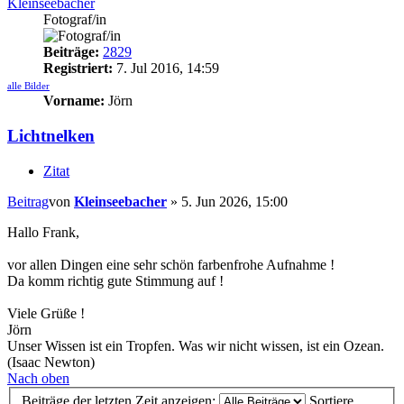
Kleinseebacher
Fotograf/in
Beiträge:
2829
Registriert:
7. Jul 2016, 14:59
alle Bilder
Vorname:
Jörn
Lichtnelken
Zitat
Beitrag
von
Kleinseebacher
»
5. Jun 2026, 15:00
Hallo Frank,
vor allen Dingen eine sehr schön farbenfrohe Aufnahme !
Da komm richtig gute Stimmung auf !
Viele Grüße !
Jörn
Unser Wissen ist ein Tropfen. Was wir nicht wissen, ist ein Ozean.
(Isaac Newton)
Nach oben
Beiträge der letzten Zeit anzeigen:
Sortiere