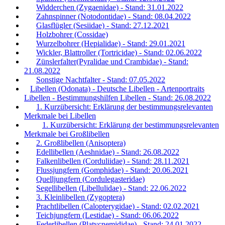
Widderchen (Zygaenidae) - Stand: 31.01.2022
Zahnspinner (Notodontidae) - Stand: 08.04.2022
Glasflügler (Sesiidae) - Stand: 27.12.2021
Holzbohrer (Cossidae)
Wurzelbohrer (Hepialidae) - Stand: 29.01.2021
Wickler, Blattroller (Tortricidae) - Stand: 02.06.2022
Zünslerfalter(Pyralidae und Crambidae) - Stand:
21.08.2022
Sonstige Nachtfalter - Stand: 07.05.2022
Libellen (Odonata) - Deutsche Libellen - Artenportraits
Libellen - Bestimmungshilfen Libellen - Stand: 26.08.2022
1. Kurzübersicht: Erklärung der bestimmungsrelevanten
Merkmale bei Libellen
1. Kurzübersicht: Erklärung der bestimmungsrelevanten
Merkmale bei Großlibellen
2. Großlibellen (Anisoptera)
Edellibellen (Aeshnidae) - Stand: 26.08.2022
Falkenlibellen (Corduliidae) - Stand: 28.11.2021
Flussjungfern (Gomphidae) - Stand: 20.06.2021
Quelljungfern (Cordulegasteridae)
Segellibellen (Libellulidae) - Stand: 22.06.2022
3. Kleinlibellen (Zygoptera)
Prachtlibellen (Calopterygidae) - Stand: 02.02.2021
Teichjungfern (Lestidae) - Stand: 06.06.2022
Federlibellen (Platycnemididae) - Stand: 24.01.2022