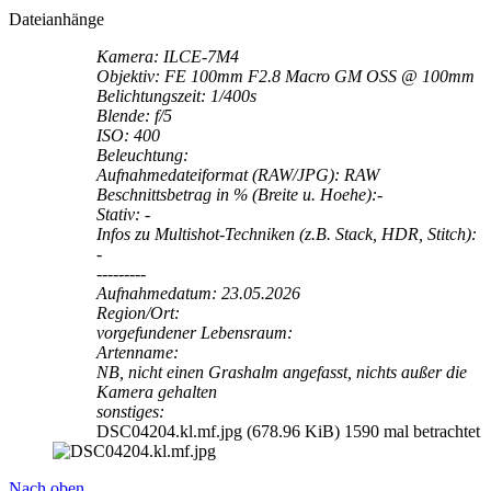
Dateianhänge
Kamera: ILCE-7M4
Objektiv: FE 100mm F2.8 Macro GM OSS @ 100mm
Belichtungszeit: 1/400s
Blende: f/5
ISO: 400
Beleuchtung:
Aufnahmedateiformat (RAW/JPG): RAW
Beschnittsbetrag in % (Breite u. Hoehe):-
Stativ: -
Infos zu Multishot-Techniken (z.B. Stack, HDR, Stitch):
-
---------
Aufnahmedatum: 23.05.2026
Region/Ort:
vorgefundener Lebensraum:
Artenname:
NB, nicht einen Grashalm angefasst, nichts außer die
Kamera gehalten
sonstiges:
DSC04204.kl.mf.jpg (678.96 KiB) 1590 mal betrachtet
Nach oben