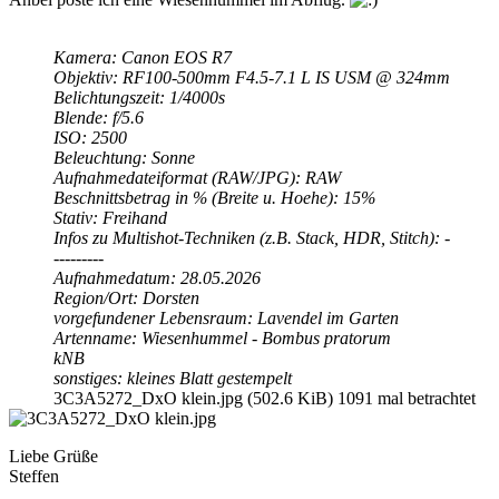
Kamera: Canon EOS R7
Objektiv: RF100-500mm F4.5-7.1 L IS USM @ 324mm
Belichtungszeit: 1/4000s
Blende: f/5.6
ISO: 2500
Beleuchtung: Sonne
Aufnahmedateiformat (RAW/JPG): RAW
Beschnittsbetrag in % (Breite u. Hoehe): 15%
Stativ: Freihand
Infos zu Multishot-Techniken (z.B. Stack, HDR, Stitch): -
---------
Aufnahmedatum: 28.05.2026
Region/Ort: Dorsten
vorgefundener Lebensraum: Lavendel im Garten
Artenname: Wiesenhummel - Bombus pratorum
kNB
sonstiges: kleines Blatt gestempelt
3C3A5272_DxO klein.jpg (502.6 KiB) 1091 mal betrachtet
Liebe Grüße
Steffen