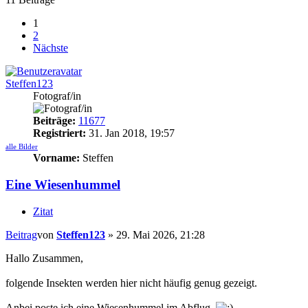
1
2
Nächste
Steffen123
Fotograf/in
Beiträge:
11677
Registriert:
31. Jan 2018, 19:57
alle Bilder
Vorname:
Steffen
Eine Wiesenhummel
Zitat
Beitrag
von
Steffen123
»
29. Mai 2026, 21:28
Hallo Zusammen,
folgende Insekten werden hier nicht häufig genug gezeigt.
Anbei poste ich eine Wiesenhummel im Abflug.