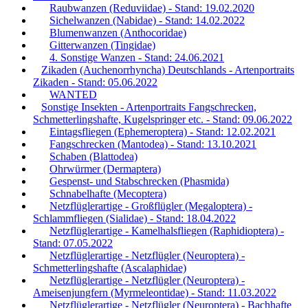
Raubwanzen (Reduviidae) - Stand: 19.02.2020
Sichelwanzen (Nabidae) - Stand: 14.02.2022
Blumenwanzen (Anthocoridae)
Gitterwanzen (Tingidae)
4. Sonstige Wanzen - Stand: 24.06.2021
Zikaden (Auchenorrhyncha) Deutschlands - Artenportraits
Zikaden - Stand: 05.06.2022
WANTED
Sonstige Insekten - Artenportraits Fangschrecken,
Schmetterlingshafte, Kugelspringer etc. - Stand: 09.06.2022
Eintagsfliegen (Ephemeroptera) - Stand: 12.02.2021
Fangschrecken (Mantodea) - Stand: 13.10.2021
Schaben (Blattodea)
Ohrwürmer (Dermaptera)
Gespenst- und Stabschrecken (Phasmida)
Schnabelhafte (Mecoptera)
Netzflüglerartige - Großflügler (Megaloptera) -
Schlammfliegen (Sialidae) - Stand: 18.04.2022
Netzflüglerartige - Kamelhalsfliegen (Raphidioptera) -
Stand: 07.05.2022
Netzflüglerartige - Netzflügler (Neuroptera) -
Schmetterlingshafte (Ascalaphidae)
Netzflüglerartige - Netzflügler (Neuroptera) -
Ameisenjungfern (Myrmeleontidae) - Stand: 11.03.2022
Netzflüglerartige - Netzflügler (Neuroptera) - Bachhafte