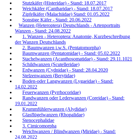
Stutzkäfer (Histeridae) - Stand: 18.07.2017
Weichkäfer (Cantharidae) - Stand: 18.07.2017
Zipfelkäfer (Malachiidae) Stand: 01.05.2022
Sonstige Käfer - Stand: 20.06.2022
Wanzen (Heteroptera) Deutschlands - Artenportraits
Wanzen - Stand: 24.08.2022
1. Wanzen - Heteroptera: Anatomie, Kurzbeschreibung
der Wanzen Deutschlands
2. Baumwanzen i.w.S. (Pentatomorpha)
Baumwanzen (Pentatomidae) - Stand: 05.02.2022
Stachelwanzen (Acanthosomatidae) - Stand: 29.11.1021
Schildwanzen (Scutelleridae)
Erdwanzen (Cydnidae) - Stand: 28.04.2020
Stelzenwanzen (Berytidae)
Boden-oder Langwanzen (Lygaeidae) - Stand:
14.02.2022
Feuerwanzen (Pyrrhocoridae)
Randwanzen oder Lederwanzen (Coreidae) - Stand:
19.01.2022
Krummfühlerwanzen (Alydidae)
Glasflügelwanzen (Rhopalidae)
Stenocephalidae
3. Cimicomorpha
Weichwanzen / Blindwanzen (Miridae) - Stand:
24.08.2022