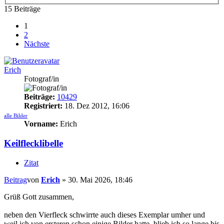
15 Beiträge
1
2
Nächste
Erich
Fotograf/in
Beiträge:
10429
Registriert:
18. Dez 2012, 16:06
alle Bilder
Vorname:
Erich
Keilflecklibelle
Zitat
Beitrag
von
Erich
»
30. Mai 2026, 18:46
Grüß Gott zusammen,
neben den Vierfleck schwirrte auch dieses Exemplar umher und
weil ich von ersteren schon einige Bilder hatte, blieb ich so lange bis