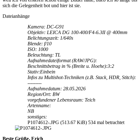
sich die Gelegenheit bot und hier ist sie.
Dateianhänge
Kamera: DC-G91
Objektiv: LEICA DG 100-400/F4-6.3II @ 400mm
Belichtungszeit: 1/640s
Blende: f/10
ISO: 1000
Beleuchtung: TL
Aufnahmedateiformat (RAW/JPG):
Beschnittsbetrag in % (Breite u. Hoehe):3:2
Stativ:Einbein
Infos zu Multishot-Techniken (z.B. Stack, HDR, Stitch):
---------
Aufnahmedatum: 28.05.2026
Region/Ort: BW
vorgefundener Lebensraum: Teich
Artenname:
NB
sonstiges:
P1074612-.JPG (513.67 KiB) 534 mal betrachtet
Beste Grüße, Erich