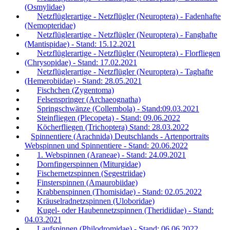
(Osmylidae)
Netzflüglerartige - Netzflügler (Neuroptera) - Fadenhafte
(Nemopteridae)
Netzflüglerartige - Netzflügler (Neuroptera) - Fanghafte
(Mantispidae) - Stand: 15.12.2021
Netzflüglerartige - Netzflügler (Neuroptera) - Florfliegen
(Chrysopidae) - Stand: 17.02.2021
Netzflüglerartige - Netzflügler (Neuroptera) - Taghafte
(Hemerobiidae) - Stand: 28.05.2021
Fischchen (Zygentoma)
Felsenspringer (Archaeognatha)
Springschwänze (Collembola) - Stand:09.03.2021
Steinfliegen (Plecopeta) - Stand: 09.06.2022
Köcherfliegen (Trichoptera) Stand: 28.03.2022
Spinnentiere (Arachnida) Deutschlands - Artenportraits
Webspinnen und Spinnentiere - Stand: 20.06.2022
1. Webspinnen (Araneae) - Stand: 24.09.2021
Dornfingerspinnen (Miturgidae)
Fischernetzspinnen (Segestriidae)
Finsterspinnen (Amaurobiidae)
Krabbenspinnen (Thomisidae) - Stand: 02.05.2022
Kräuselradnetzspinnen (Uloboridae)
Kugel- oder Haubennetzspinnen (Theridiidae) - Stand:
04.03.2021
Laufspinnen (Philodromidae) - Stand: 06.06.2022