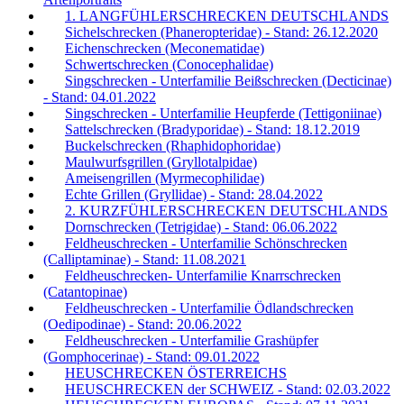
1. LANGFÜHLERSCHRECKEN DEUTSCHLANDS
Sichelschrecken (Phaneropteridae) - Stand: 26.12.2020
Eichenschrecken (Meconematidae)
Schwertschrecken (Conocephalidae)
Singschrecken - Unterfamilie Beißschrecken (Decticinae)
- Stand: 04.01.2022
Singschrecken - Unterfamilie Heupferde (Tettigoniinae)
Sattelschrecken (Bradyporidae) - Stand: 18.12.2019
Buckelschrecken (Rhaphidophoridae)
Maulwurfsgrillen (Gryllotalpidae)
Ameisengrillen (Myrmecophilidae)
Echte Grillen (Gryllidae) - Stand: 28.04.2022
2. KURZFÜHLERSCHRECKEN DEUTSCHLANDS
Dornschrecken (Tetrigidae) - Stand: 06.06.2022
Feldheuschrecken - Unterfamilie Schönschrecken
(Calliptaminae) - Stand: 11.08.2021
Feldheuschrecken- Unterfamilie Knarrschrecken
(Catantopinae)
Feldheuschrecken - Unterfamilie Ödlandschrecken
(Oedipodinae) - Stand: 20.06.2022
Feldheuschrecken - Unterfamilie Grashüpfer
(Gomphocerinae) - Stand: 09.01.2022
HEUSCHRECKEN ÖSTERREICHS
HEUSCHRECKEN der SCHWEIZ - Stand: 02.03.2022