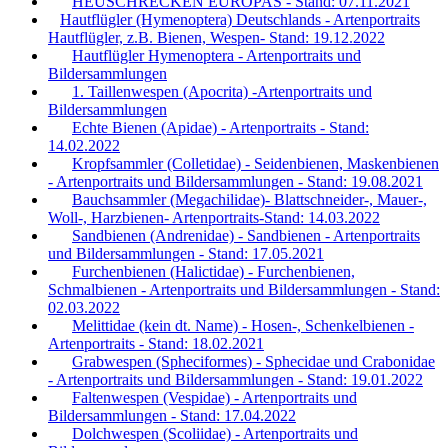
HEUSCHRECKEN EUROPAS - Stand: 07.11.2021
Hautflügler (Hymenoptera) Deutschlands - Artenportraits
Hautflügler, z.B. Bienen, Wespen- Stand: 19.12.2022
Hautflügler Hymenoptera - Artenportraits und
Bildersammlungen
1. Taillenwespen (Apocrita) -Artenportraits und
Bildersammlungen
Echte Bienen (Apidae) - Artenportraits - Stand:
14.02.2022
Kropfsammler (Colletidae) - Seidenbienen, Maskenbienen
- Artenportraits und Bildersammlungen - Stand: 19.08.2021
Bauchsammler (Megachilidae)- Blattschneider-, Mauer-,
Woll-, Harzbienen- Artenportraits-Stand: 14.03.2022
Sandbienen (Andrenidae) - Sandbienen - Artenportraits
und Bildersammlungen - Stand: 17.05.2021
Furchenbienen (Halictidae) - Furchenbienen,
Schmalbienen - Artenportraits und Bildersammlungen - Stand:
02.03.2022
Melittidae (kein dt. Name) - Hosen-, Schenkelbienen -
Artenportraits - Stand: 18.02.2021
Grabwespen (Spheciformes) - Sphecidae und Crabonidae
- Artenportraits und Bildersammlungen - Stand: 19.01.2022
Faltenwespen (Vespidae) - Artenportraits und
Bildersammlungen - Stand: 17.04.2022
Dolchwespen (Scoliidae) - Artenportraits und