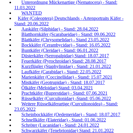
Unterordnung Mückenartige (Nematocera) - Stand:
11.03.2022
WANTED
Käfer (Coleoptera) Deutschlands - Artenportraits Käfer -
Stand: 20.06.2022
Aaskäfer (Silphidae) - Stand: 28.04.2022
Blatthornkäfer (Scarabaeidae) - Stand: 09.06.2022
Blattkäfer (Chrysomelidae) - Stand 23.05.2022
Bockkäfer (Cerambycidae) - Stand: 16.05.2022
Buntkäfer (Cleridae) - Stand: 06.01.2022
Düsterkäfer (Serropalpidae) Stand: 18.07.2017
Feuerkäfer (Pyrochroidae) Stand: 28.08.2017
Kurzflügler (Staphylinidae) - Stand: 21.01.2022
Laufkäfer (Carabidae) - Stand: 22.05.2022
Marienkäfer (Coccinellidae) - Stand: 15.07.2021
Mistkäfer (Geotrupidae) - Stand: 18.07.2017
Ölkäfer (Meloidae) Stand: 03.04.2021
Prachtkäfer (Buprestidae) - Stand: 07.06.2021
Rüsselkäfer (Curculionidae) -Stand: 05.06.2022
Weitere Rüsselkäferartige (Curculionoidea) - Stand:
23.05.2022
Scheinbockkäfer (Oedemeridae) - Stand: 18.07.2017
Schnellkäfer (Elateridae) - Stand: 01.06.2022
Schröter (Lucanidae) - Stand: 24.01.2022
Schwarzkäfer (Tenebrionidae) Stand: 21.01.2022