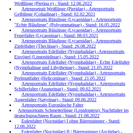
Weißlinge (Pierina e) - Stand: 12.06.2022
Artenportrait Weißlinge (Pieridae) - Artenportraits
Gelblinge (Coliadinae) - Stand: 02.02.2021
Artenportraits Bläulinge (Lycaenidae) - Artenportraits
"Echte Bläulinge" (Polyommatinae) - Stand: 16.05.2022
Artenportraits Bläulinge (Lycaenidae) - Artenportraits
Feuerfalter (Lycaeninae) - Stand: 08.03.2021
Artenportraits Bläulinge (Lycaenidae) - Artenportraits
Zipfelfalter (Theclinae) - Stand: 26.08.2022
Artenportraits Edelfalter (Nymphalidae) -Artenportraits
Eisvögel (Limenitidinae) - Stand: 15.05.2022
Artenportraits Edelfalter (Nymphalidae) - Echte Edelfalter
(Nymphalinae und Libytheinae) - Stand: 21.05.2022
Artenportraits Edelfalter (Nymphalidae) - Artenportraits
Perlmuttfalter (Heliconiinae) - Stand: 21.05.2022
Artenportraits Edelfalter (Nymphalidae) - Artenportraits
Schillerfalter (Apaturinae) - Stand: 09.02.2021
Artenportraits Edelfalter (Nymphalidae) - Artenportraits
Augenfalter (Satyrinae) - Stand: 09.06.2022
Artenportraits Europäische Falter
Artenportraits Schmetterlinge (Lepidoptera): Nachtfalter im
deutschsprachigen Raum - Stand: 21.08.2022
Eulenfalter (Noctuidae) I ohne Bärenspinner - Stand:
12.06.2022
Eulenfalter (Noctuidae) II / Bärenspinner (Arctiidae) -