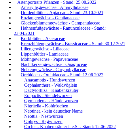
Artenportraits Pflanzen - Stand: 25.08.2022
Amaryllisgewächse - Amaryllidaceae
Doldenblütler - Apiaceae - Stand: 23.10.2021
Enziangewächse - Gentianaceae
Glockenblumengewächse - Campanulaceae
Hahnenfußgewächse - Ranunculaceae - Stand:
23.04.2021
Korbblütler - Asteraceae
Kreuzblütengewächse - Brassicaceae - Stand: 30.12.2021
Liliengewächse - Liliaceae
Lippenblütler - Lamiaceae
Mohngewächse - Papaveraceae
Nachtkerzengewächse - Onagraceae
Nelkengewächse - Caryophyllaceae
Orchideen - Orchidaceae - Stand: 12.06.2022
Anacamptis - Hundswurzen
Cephalanthera - Waldvöglein
Dactylorhiza - Knabenkräuter
Epipactis - Stendelwurzen
Gymnadenia - Händelwurzen
Nigritella - Kohlröschen
Neotinea - kein deutscher Name
Neottia - Nestwurzen
Ophrys - Ragwurzen
Orchis - Knabenkräuter i. e.S. - Stand: 12.06.2022