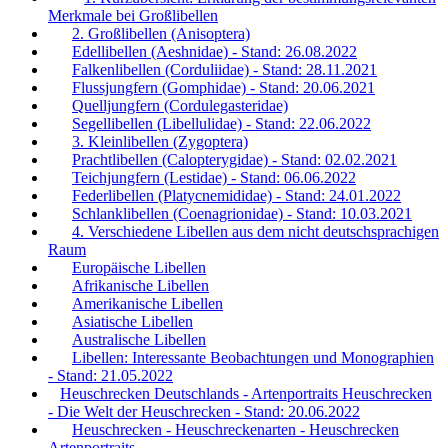
Merkmale bei Großlibellen
2. Großlibellen (Anisoptera)
Edellibellen (Aeshnidae) - Stand: 26.08.2022
Falkenlibellen (Corduliidae) - Stand: 28.11.2021
Flussjungfern (Gomphidae) - Stand: 20.06.2021
Quelljungfern (Cordulegasteridae)
Segellibellen (Libellulidae) - Stand: 22.06.2022
3. Kleinlibellen (Zygoptera)
Prachtlibellen (Calopterygidae) - Stand: 02.02.2021
Teichjungfern (Lestidae) - Stand: 06.06.2022
Federlibellen (Platycnemididae) - Stand: 24.01.2022
Schlanklibellen (Coenagrionidae) - Stand: 10.03.2021
4. Verschiedene Libellen aus dem nicht deutschsprachigen
Raum
Europäische Libellen
Afrikanische Libellen
Amerikanische Libellen
Asiatische Libellen
Australische Libellen
Libellen: Interessante Beobachtungen und Monographien
- Stand: 21.05.2022
Heuschrecken Deutschlands - Artenportraits Heuschrecken
- Die Welt der Heuschrecken - Stand: 20.06.2022
Heuschrecken - Heuschreckenarten - Heuschrecken
Artenportraits