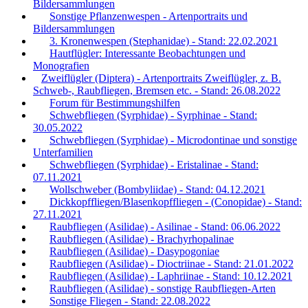
Bildersammlungen
Sonstige Pflanzenwespen - Artenportraits und
Bildersammlungen
3. Kronenwespen (Stephanidae) - Stand: 22.02.2021
Hautflügler: Interessante Beobachtungen und
Monografien
Zweiflügler (Diptera) - Artenportraits Zweiflügler, z. B.
Schweb-, Raubfliegen, Bremsen etc. - Stand: 26.08.2022
Forum für Bestimmungshilfen
Schwebfliegen (Syrphidae) - Syrphinae - Stand:
30.05.2022
Schwebfliegen (Syrphidae) - Microdontinae und sonstige
Unterfamilien
Schwebfliegen (Syrphidae) - Eristalinae - Stand:
07.11.2021
Wollschweber (Bombyliidae) - Stand: 04.12.2021
Dickkopffliegen/Blasenkopffliegen - (Conopidae) - Stand:
27.11.2021
Raubfliegen (Asilidae) - Asilinae - Stand: 06.06.2022
Raubfliegen (Asilidae) - Brachyrhopalinae
Raubfliegen (Asilidae) - Dasypogoniae
Raubfliegen (Asilidae) - Dioctriinae - Stand: 21.01.2022
Raubfliegen (Asilidae) - Laphriinae - Stand: 10.12.2021
Raubfliegen (Asilidae) - sonstige Raubfliegen-Arten
Sonstige Fliegen - Stand: 22.08.2022