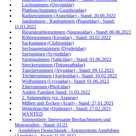
Luchsspinnen (Oxyopidae)
Plattbauchspinnen (Gnaphosidae)
Radnetzspinnen (Araneidae) - Stand: 20.06.2022
Jagdspinnen - Raubspinnen (Pisauridae) - Stand:
11.03.2022
Riesenkrabbenspinnen (Sparassidae) - Stand: 06.06.2022
Röhrenspinnen (Eresidae) - Stand: 20.02.2022
Sackspinnen (Clubionidae)
Sechsaugenspinnen (Dysderidae)
Speispinnen (Scytodidae)
Springspinnen (Salticidae) - Stand: 01.06.2022
Streckerspinnen (Tetragnathidae)
Tapezierspinnen (Atypidae) - Stand: 09.12.2021
Trichterspinnen (Agelenidae) - Stand: 10.02.2022
Wolfspinnen (Lycosidae) - Stand: 01.06.2022
Zitterspinnen (Pholcidae)
Andere Familien Stand: 11.03.2022
2. Spinnentiere (ex. Araneae)
Milben und Zecken (Acari) - Stand: 27.01.2021
Weberknechte (Opiliones) - Stand: 27.02.2021
WANTED
Spinnentiere: Interessante Beobachtungen und
Monografien - Stand: 01/21
Amphibien Deutschlands - Artenportraits Amphibien
(Amphibia) - Stand: 21.05.2022