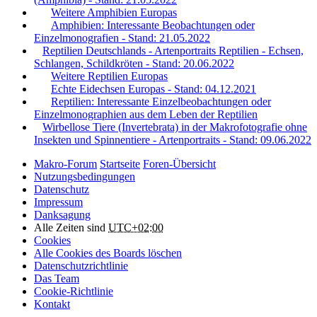
Weitere Amphibien Europas
Amphibien: Interessante Beobachtungen oder
Einzelmonografien - Stand: 21.05.2022
Reptilien Deutschlands - Artenportraits Reptilien - Echsen,
Schlangen, Schildkröten - Stand: 20.06.2022
Weitere Reptilien Europas
Echte Eidechsen Europas - Stand: 04.12.2021
Reptilien: Interessante Einzelbeobachtungen oder
Einzelmonographien aus dem Leben der Reptilien
Wirbellose Tiere (Invertebrata) in der Makrofotografie ohne
Insekten und Spinnentiere - Artenportraits - Stand: 09.06.2022
Makro-Forum
Startseite
Foren-Übersicht
Nutzungsbedingungen
Datenschutz
Impressum
Danksagung
Alle Zeiten sind
UTC+02:00
Cookies
Alle Cookies des Boards löschen
Datenschutzrichtlinie
Das Team
Cookie-Richtlinie
Kontakt