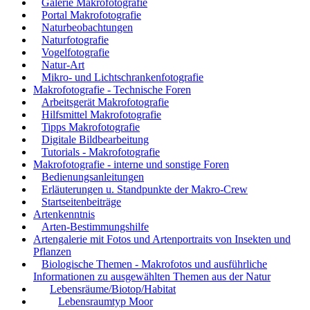
Galerie Makrofotografie
Portal Makrofotografie
Naturbeobachtungen
Naturfotografie
Vogelfotografie
Natur-Art
Mikro- und Lichtschrankenfotografie
Makrofotografie - Technische Foren
Arbeitsgerät Makrofotografie
Hilfsmittel Makrofotografie
Tipps Makrofotografie
Digitale Bildbearbeitung
Tutorials - Makrofotografie
Makrofotografie - interne und sonstige Foren
Bedienungsanleitungen
Erläuterungen u. Standpunkte der Makro-Crew
Startseitenbeiträge
Artenkenntnis
Arten-Bestimmungshilfe
Artengalerie mit Fotos und Artenportraits von Insekten und
Pflanzen
Biologische Themen - Makrofotos und ausführliche
Informationen zu ausgewählten Themen aus der Natur
Lebensräume/Biotop/Habitat
Lebensraumtyp Moor