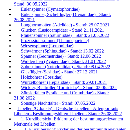
Stand: 30.05.2022
Eulenspinner (Cymatophoridae)
Eulenspinner, Sichelflügler (Drepanidae) - Stand:
26.08.2021
Langhornmotten (Adelidae) - Stand: 25.07.2021
Glucken (Lasiocampidae) - Stand:21.11.2021
Pfauenspinner (Saturniidae) - Stand: 21.05.2022
Prozessionsspinner (Thaumepoeidae)
Wiesenspinner (Lemoniidae)
Schwärmer (Sphingidae) - Stand: 13.02.2022
Spanner (Geometridae) - Stand: 12.06.2022
Widderchen (Zygaenidae) - Stand: 31.01.2022
Zahnspinner (Notodontidae) - Stand: 08.04.2022
Glasflügler (Sesiidae) - Stand: 27.12.2021
Holzbohrer (Cossidae)
Wurzelbohrer (Hepialidae) - Stand: 29.01.2021
Wickler, Blattroller (Tortricidae) - Stand: 02.06.2022
Zünslerfalter(Pyralidae und Crambidae) - Stand:
21.08.2022
Sonstige Nachtfalter - Stand: 07.05.2022
Libellen (Odonata) - Deutsche Libellen - Artenportraits
Libellen - Bestimmungshilfen Libellen - Stand: 26.08.2022
1. Kurzübersicht: Erklärung der bestimmungsrelevanten
Merkmale bei Libellen
1. Kurzübersicht: Erklärung der bestimmungsrelevanten