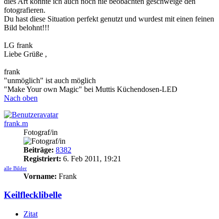
dies Art konnte ich auch noch nie beobachten geschweige den
fotografieren.
Du hast diese Situation perfekt genutzt und wurdest mit einen feinen
Bild belohnt!!!
LG frank
Liebe Grüße ,
frank
"unmöglich" ist auch möglich
"Make Your own Magic" bei Muttis Küchendosen-LED
Nach oben
frank.m
Fotograf/in
Beiträge:
8382
Registriert:
6. Feb 2011, 19:21
alle Bilder
Vorname:
Frank
Keilflecklibelle
Zitat