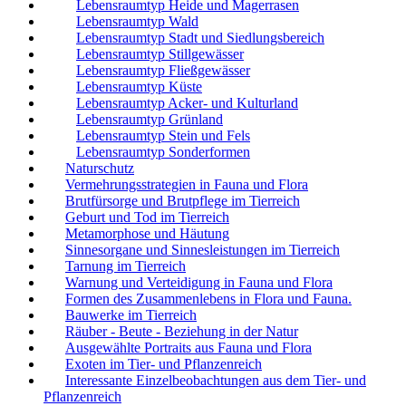
Lebensraumtyp Heide und Magerrasen
Lebensraumtyp Wald
Lebensraumtyp Stadt und Siedlungsbereich
Lebensraumtyp Stillgewässer
Lebensraumtyp Fließgewässer
Lebensraumtyp Küste
Lebensraumtyp Acker- und Kulturland
Lebensraumtyp Grünland
Lebensraumtyp Stein und Fels
Lebensraumtyp Sonderformen
Naturschutz
Vermehrungsstrategien in Fauna und Flora
Brutfürsorge und Brutpflege im Tierreich
Geburt und Tod im Tierreich
Metamorphose und Häutung
Sinnesorgane und Sinnesleistungen im Tierreich
Tarnung im Tierreich
Warnung und Verteidigung in Fauna und Flora
Formen des Zusammenlebens in Flora und Fauna.
Bauwerke im Tierreich
Räuber - Beute - Beziehung in der Natur
Ausgewählte Portraits aus Fauna und Flora
Exoten im Tier- und Pflanzenreich
Interessante Einzelbeobachtungen aus dem Tier- und
Pflanzenreich