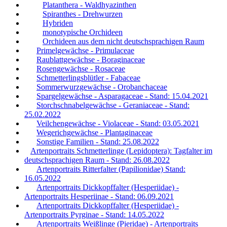
Platanthera - Waldhyazinthen
Spiranthes - Drehwurzen
Hybriden
monotypische Orchideen
Orchideen aus dem nicht deutschsprachigen Raum
Primelgewächse - Primulaceae
Raublattgewächse - Boraginaceae
Rosengewächse - Rosaceae
Schmetterlingsblütler - Fabaceae
Sommerwurzgewächse - Orobanchaceae
Spargelgewächse - Asparagaceae - Stand: 15.04.2021
Storchschnabelgewächse - Geraniaceae - Stand:
25.02.2022
Veilchengewächse - Violaceae - Stand: 03.05.2021
Wegerichgewächse - Plantaginaceae
Sonstige Familien - Stand: 25.08.2022
Artenportraits Schmetterlinge (Lepidoptera): Tagfalter im
deutschsprachigen Raum - Stand: 26.08.2022
Artenportraits Ritterfalter (Papilionidae) Stand:
16.05.2022
Artenportraits Dickkopffalter (Hesperiidae) -
Artenportraits Hesperiinae - Stand: 06.09.2021
Artenportraits Dickkopffalter (Hesperiidae) -
Artenportraits Pyrginae - Stand: 14.05.2022
Artenportraits Weißlinge (Pieridae) - Artenportraits