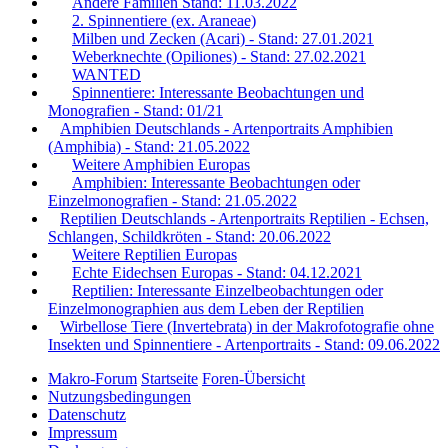
Andere Familien Stand: 11.03.2022
2. Spinnentiere (ex. Araneae)
Milben und Zecken (Acari) - Stand: 27.01.2021
Weberknechte (Opiliones) - Stand: 27.02.2021
WANTED
Spinnentiere: Interessante Beobachtungen und
Monografien - Stand: 01/21
Amphibien Deutschlands - Artenportraits Amphibien
(Amphibia) - Stand: 21.05.2022
Weitere Amphibien Europas
Amphibien: Interessante Beobachtungen oder
Einzelmonografien - Stand: 21.05.2022
Reptilien Deutschlands - Artenportraits Reptilien - Echsen,
Schlangen, Schildkröten - Stand: 20.06.2022
Weitere Reptilien Europas
Echte Eidechsen Europas - Stand: 04.12.2021
Reptilien: Interessante Einzelbeobachtungen oder
Einzelmonographien aus dem Leben der Reptilien
Wirbellose Tiere (Invertebrata) in der Makrofotografie ohne
Insekten und Spinnentiere - Artenportraits - Stand: 09.06.2022
Makro-Forum
Startseite
Foren-Übersicht
Nutzungsbedingungen
Datenschutz
Impressum