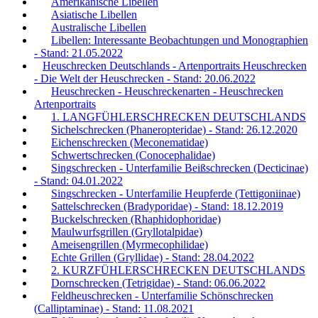
Amerikanische Libellen
Asiatische Libellen
Australische Libellen
Libellen: Interessante Beobachtungen und Monographien
- Stand: 21.05.2022
Heuschrecken Deutschlands - Artenportraits Heuschrecken
- Die Welt der Heuschrecken - Stand: 20.06.2022
Heuschrecken - Heuschreckenarten - Heuschrecken
Artenportraits
1. LANGFÜHLERSCHRECKEN DEUTSCHLANDS
Sichelschrecken (Phaneropteridae) - Stand: 26.12.2020
Eichenschrecken (Meconematidae)
Schwertschrecken (Conocephalidae)
Singschrecken - Unterfamilie Beißschrecken (Decticinae)
- Stand: 04.01.2022
Singschrecken - Unterfamilie Heupferde (Tettigoniinae)
Sattelschrecken (Bradyporidae) - Stand: 18.12.2019
Buckelschrecken (Rhaphidophoridae)
Maulwurfsgrillen (Gryllotalpidae)
Ameisengrillen (Myrmecophilidae)
Echte Grillen (Gryllidae) - Stand: 28.04.2022
2. KURZFÜHLERSCHRECKEN DEUTSCHLANDS
Dornschrecken (Tetrigidae) - Stand: 06.06.2022
Feldheuschrecken - Unterfamilie Schönschrecken
(Calliptaminae) - Stand: 11.08.2021