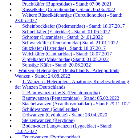
Prachtkäfer (Buprestidae) - Stand: 07.06.2021
Rüsselkäfer (Curculionidae) -Stand: 05.06.2022
Weitere Rüsselkäferartige (Curculionoidea) - Stand:
23.05.2022
Scheinbockkäfer (Oedemeridae) - Stand: 18.07.2017
Schnellkäfer (Elateridae) - Stand: 01.06.2022
Schröter (Lucanidae) - Stand: 24.01.2022
Schwarzkäfer (Tenebrionidae) Stand: 21.01.2022
Stutzkäfer (Histeridae) - Stand: 18.07.2017
Weichkäfer (Cantharidae) - Stand: 18.07.2017
Zipfelkäfer (Malachiidae) Stand: 01.05.2022
Sonstige Käfer - Stand: 20.06.2022
Wanzen (Heteroptera) Deutschlands - Artenportraits
Wanzen - Stand: 24.08.2022
1. Wanzen - Heteroptera: Anatomie, Kurzbeschreibung
der Wanzen Deutschlands
2. Baumwanzen i.w.S. (Pentatomorpha)
Baumwanzen (Pentatomidae) - Stand: 05.02.2022
Stachelwanzen (Acanthosomatidae) - Stand: 29.11.1021
Schildwanzen (Scutelleridae)
Erdwanzen (Cydnidae) - Stand: 28.04.2020
Stelzenwanzen (Berytidae)
Boden-oder Langwanzen (Lygaeidae) - Stand:
14.02.2022
Feuerwanzen (Pyrrhocoridae)