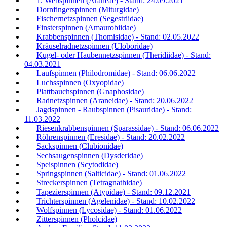
1. Webspinnen (Araneae) - Stand: 24.09.2021
Dornfingerspinnen (Miturgidae)
Fischernetzspinnen (Segestriidae)
Finsterspinnen (Amaurobiidae)
Krabbenspinnen (Thomisidae) - Stand: 02.05.2022
Kräuselradnetzspinnen (Uloboridae)
Kugel- oder Haubennetzspinnen (Theridiidae) - Stand:
04.03.2021
Laufspinnen (Philodromidae) - Stand: 06.06.2022
Luchsspinnen (Oxyopidae)
Plattbauchspinnen (Gnaphosidae)
Radnetzspinnen (Araneidae) - Stand: 20.06.2022
Jagdspinnen - Raubspinnen (Pisauridae) - Stand:
11.03.2022
Riesenkrabbenspinnen (Sparassidae) - Stand: 06.06.2022
Röhrenspinnen (Eresidae) - Stand: 20.02.2022
Sackspinnen (Clubionidae)
Sechsaugenspinnen (Dysderidae)
Speispinnen (Scytodidae)
Springspinnen (Salticidae) - Stand: 01.06.2022
Streckerspinnen (Tetragnathidae)
Tapezierspinnen (Atypidae) - Stand: 09.12.2021
Trichterspinnen (Agelenidae) - Stand: 10.02.2022
Wolfspinnen (Lycosidae) - Stand: 01.06.2022
Zitterspinnen (Pholcidae)