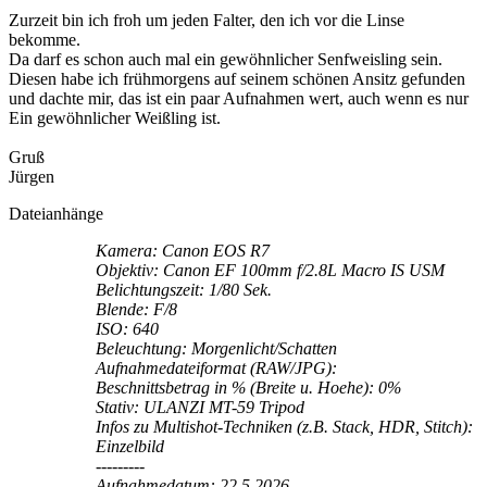
Zurzeit bin ich froh um jeden Falter, den ich vor die Linse
bekomme.
Da darf es schon auch mal ein gewöhnlicher Senfweisling sein.
Diesen habe ich frühmorgens auf seinem schönen Ansitz gefunden
und dachte mir, das ist ein paar Aufnahmen wert, auch wenn es nur
Ein gewöhnlicher Weißling ist.
Gruß
Jürgen
Dateianhänge
Kamera: Canon EOS R7
Objektiv: Canon EF 100mm f/2.8L Macro IS USM
Belichtungszeit: 1/80 Sek.
Blende: F/8
ISO: 640
Beleuchtung: Morgenlicht/Schatten
Aufnahmedateiformat (RAW/JPG):
Beschnittsbetrag in % (Breite u. Hoehe): 0%
Stativ: ULANZI MT-59 Tripod
Infos zu Multishot-Techniken (z.B. Stack, HDR, Stitch):
Einzelbild
---------
Aufnahmedatum: 22.5.2026