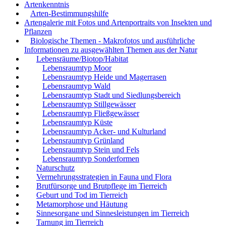
Artenkenntnis
Arten-Bestimmungshilfe
Artengalerie mit Fotos und Artenportraits von Insekten und
Pflanzen
Biologische Themen - Makrofotos und ausführliche
Informationen zu ausgewählten Themen aus der Natur
Lebensräume/Biotop/Habitat
Lebensraumtyp Moor
Lebensraumtyp Heide und Magerrasen
Lebensraumtyp Wald
Lebensraumtyp Stadt und Siedlungsbereich
Lebensraumtyp Stillgewässer
Lebensraumtyp Fließgewässer
Lebensraumtyp Küste
Lebensraumtyp Acker- und Kulturland
Lebensraumtyp Grünland
Lebensraumtyp Stein und Fels
Lebensraumtyp Sonderformen
Naturschutz
Vermehrungsstrategien in Fauna und Flora
Brutfürsorge und Brutpflege im Tierreich
Geburt und Tod im Tierreich
Metamorphose und Häutung
Sinnesorgane und Sinnesleistungen im Tierreich
Tarnung im Tierreich