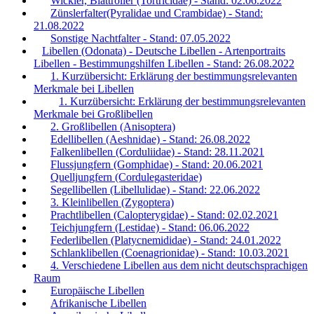
Wickler, Blattroller (Tortricidae) - Stand: 02.06.2022
Zünslerfalter(Pyralidae und Crambidae) - Stand:
21.08.2022
Sonstige Nachtfalter - Stand: 07.05.2022
Libellen (Odonata) - Deutsche Libellen - Artenportraits
Libellen - Bestimmungshilfen Libellen - Stand: 26.08.2022
1. Kurzübersicht: Erklärung der bestimmungsrelevanten
Merkmale bei Libellen
1. Kurzübersicht: Erklärung der bestimmungsrelevanten
Merkmale bei Großlibellen
2. Großlibellen (Anisoptera)
Edellibellen (Aeshnidae) - Stand: 26.08.2022
Falkenlibellen (Corduliidae) - Stand: 28.11.2021
Flussjungfern (Gomphidae) - Stand: 20.06.2021
Quelljungfern (Cordulegasteridae)
Segellibellen (Libellulidae) - Stand: 22.06.2022
3. Kleinlibellen (Zygoptera)
Prachtlibellen (Calopterygidae) - Stand: 02.02.2021
Teichjungfern (Lestidae) - Stand: 06.06.2022
Federlibellen (Platycnemididae) - Stand: 24.01.2022
Schlanklibellen (Coenagrionidae) - Stand: 10.03.2021
4. Verschiedene Libellen aus dem nicht deutschsprachigen
Raum
Europäische Libellen
Afrikanische Libellen