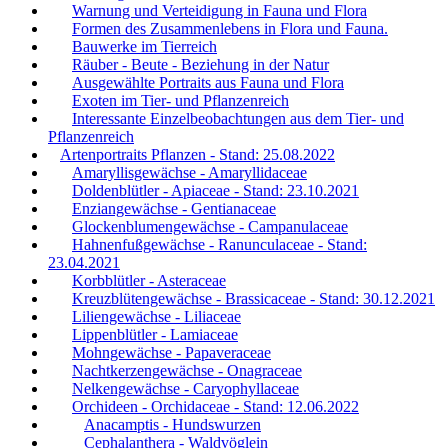
Warnung und Verteidigung in Fauna und Flora
Formen des Zusammenlebens in Flora und Fauna.
Bauwerke im Tierreich
Räuber - Beute - Beziehung in der Natur
Ausgewählte Portraits aus Fauna und Flora
Exoten im Tier- und Pflanzenreich
Interessante Einzelbeobachtungen aus dem Tier- und
Pflanzenreich
Artenportraits Pflanzen - Stand: 25.08.2022
Amaryllisgewächse - Amaryllidaceae
Doldenblütler - Apiaceae - Stand: 23.10.2021
Enziangewächse - Gentianaceae
Glockenblumengewächse - Campanulaceae
Hahnenfußgewächse - Ranunculaceae - Stand:
23.04.2021
Korbblütler - Asteraceae
Kreuzblütengewächse - Brassicaceae - Stand: 30.12.2021
Liliengewächse - Liliaceae
Lippenblütler - Lamiaceae
Mohngewächse - Papaveraceae
Nachtkerzengewächse - Onagraceae
Nelkengewächse - Caryophyllaceae
Orchideen - Orchidaceae - Stand: 12.06.2022
Anacamptis - Hundswurzen
Cephalanthera - Waldvöglein