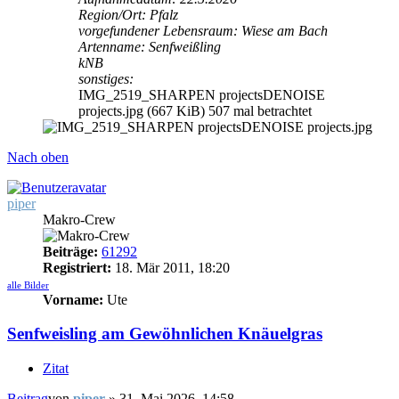
Region/Ort: Pfalz
vorgefundener Lebensraum: Wiese am Bach
Artenname: Senfweißling
kNB
sonstiges:
IMG_2519_SHARPEN projectsDENOISE
projects.jpg (667 KiB) 507 mal betrachtet
Nach oben
piper
Makro-Crew
Beiträge:
61292
Registriert:
18. Mär 2011, 18:20
alle Bilder
Vorname:
Ute
Senfweisling am Gewöhnlichen Knäuelgras
Zitat
Beitrag
von
piper
»
31. Mai 2026, 14:58