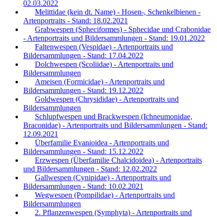
02.03.2022
Melittidae (kein dt. Name) - Hosen-, Schenkelbienen -
Artenportraits - Stand: 18.02.2021
Grabwespen (Spheciformes) - Sphecidae und Crabonidae
- Artenportraits und Bildersammlungen - Stand: 19.01.2022
Faltenwespen (Vespidae) - Artenportraits und
Bildersammlungen - Stand: 17.04.2022
Dolchwespen (Scoliidae) - Artenportraits und
Bildersammlungen
Ameisen (Formicidae) - Artenportraits und
Bildersammlungen - Stand: 19.12.2022
Goldwespen (Chrysididae) - Artenportraits und
Bildersammlungen
Schlupfwespen und Brackwespen (Ichneumonidae,
Braconidae) - Artenportraits und Bildersammlungen - Stand:
12.09.2021
Überfamilie Evanioidea - Artenportraits und
Bildersammlungen - Stand: 15.12.2022
Erzwespen (Überfamilie Chalcidoidea) - Artenportraits
und Bildersammlungen - Stand: 12.02.2022
Gallwespen (Cynipidae) - Artenportraits und
Bildersammlungen - Stand: 10.02.2021
Wegwespen (Pompilidae) - Artenportraits und
Bildersammlungen
2. Pflanzenwespen (Symphyta) - Artenportraits und