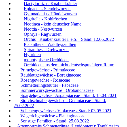
Dactylorhiza - Knabenkräuter
Epipactis - Stendelwurzen
Gymnadenia - Händelwurzen
Nigritella - Kohlröschen
Neotinea - kein deutscher Name
Neottia - Nestwurzen
Ophrys - Ragwurzen
Orchis - Knabenkräuter i. e.S. - Stand: 12.06.2022
Platanthera - Waldhyazinthen
Spiranthes - Drehwurzen
Hybriden
monotypische Orchideen
Orchideen aus dem nicht deutschsprachigen Raum
Primelgewächse - Primulaceae
Raublattgewächse - Boraginaceae
Rosengewächse - Rosaceae
Schmetterlingsblütler - Fabaceae
Sommerwurzgewächse - Orobanchaceae
Spargelgewächse - Asparagaceae - Stand: 15.04.2021
Storchschnabelgewächse - Geraniaceae - Stand:
25.02.2022
Veilchengewächse - Violaceae - Stand: 03.05.2021
Wegerichgewächse - Plantaginaceae
Sonstige Familien - Stand: 25.08.2022
Artenportraits Schmetterlinge (Lepidoptera): Tagfalter im