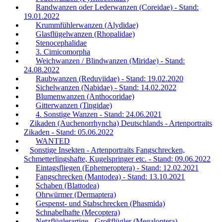
Randwanzen oder Lederwanzen (Coreidae) - Stand:
19.01.2022
Krummfühlerwanzen (Alydidae)
Glasflügelwanzen (Rhopalidae)
Stenocephalidae
3. Cimicomorpha
Weichwanzen / Blindwanzen (Miridae) - Stand:
24.08.2022
Raubwanzen (Reduviidae) - Stand: 19.02.2020
Sichelwanzen (Nabidae) - Stand: 14.02.2022
Blumenwanzen (Anthocoridae)
Gitterwanzen (Tingidae)
4. Sonstige Wanzen - Stand: 24.06.2021
Zikaden (Auchenorrhyncha) Deutschlands - Artenportraits
Zikaden - Stand: 05.06.2022
WANTED
Sonstige Insekten - Artenportraits Fangschrecken,
Schmetterlingshafte, Kugelspringer etc. - Stand: 09.06.2022
Eintagsfliegen (Ephemeroptera) - Stand: 12.02.2021
Fangschrecken (Mantodea) - Stand: 13.10.2021
Schaben (Blattodea)
Ohrwürmer (Dermaptera)
Gespenst- und Stabschrecken (Phasmida)
Schnabelhafte (Mecoptera)
Netzflüglerartige - Großflügler (Megaloptera) -