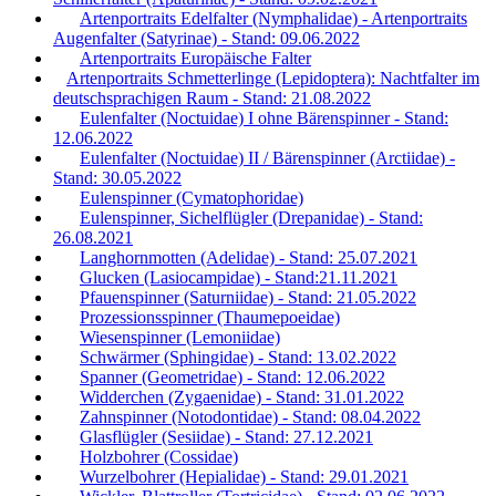
Artenportraits Edelfalter (Nymphalidae) - Artenportraits
Augenfalter (Satyrinae) - Stand: 09.06.2022
Artenportraits Europäische Falter
Artenportraits Schmetterlinge (Lepidoptera): Nachtfalter im
deutschsprachigen Raum - Stand: 21.08.2022
Eulenfalter (Noctuidae) I ohne Bärenspinner - Stand:
12.06.2022
Eulenfalter (Noctuidae) II / Bärenspinner (Arctiidae) -
Stand: 30.05.2022
Eulenspinner (Cymatophoridae)
Eulenspinner, Sichelflügler (Drepanidae) - Stand:
26.08.2021
Langhornmotten (Adelidae) - Stand: 25.07.2021
Glucken (Lasiocampidae) - Stand:21.11.2021
Pfauenspinner (Saturniidae) - Stand: 21.05.2022
Prozessionsspinner (Thaumepoeidae)
Wiesenspinner (Lemoniidae)
Schwärmer (Sphingidae) - Stand: 13.02.2022
Spanner (Geometridae) - Stand: 12.06.2022
Widderchen (Zygaenidae) - Stand: 31.01.2022
Zahnspinner (Notodontidae) - Stand: 08.04.2022
Glasflügler (Sesiidae) - Stand: 27.12.2021
Holzbohrer (Cossidae)
Wurzelbohrer (Hepialidae) - Stand: 29.01.2021