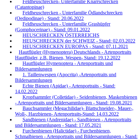
Feldheuschrecken- Unterfamilie Knarrschrecken
(Catantopinae)
Feldheuschrecken - Unterfamilie Ödlandschrecken
(Oedipodinae) - Stand: 20.06.2022
Feldheuschrecken - Unterfamilie Grashüpfer
(Gomphocerinae) - Stand: 09.01.2022
HEUSCHRECKEN ÖSTERREICHS
HEUSCHRECKEN der SCHWEIZ - Stand: 02.03.2022
HEUSCHRECKEN EUROPAS - Stand: 07.11.2021
Hautflügler (Hymenoptera) Deutschlands - Artenportraits
Hautflügler, z.B. Bienen, Wespen- Stand: 19.12.2022
Hautflügler Hymenoptera - Artenportraits und
Bildersammlungen
1. Taillenwespen (Apocrita) -Artenportraits und
Bildersammlungen
Echte Bienen (Apidae) - Artenportraits - Stand:
14.02.2022
Kropfsammler (Colletidae) - Seidenbienen, Maskenbienen
- Artenportraits und Bildersammlungen - Stand: 19.08.2021
Bauchsammler (Megachilidae)- Blattschneider-, Mauer-,
Woll-, Harzbienen- Artenportraits-Stand: 14.03.2022
Sandbienen (Andrenidae) - Sandbienen - Artenportraits
und Bildersammlungen - Stand: 17.05.2021
Furchenbienen (Halictidae) - Furchenbienen,
Schmalbienen - Artenportraits und Bildersammlungen - Stand: