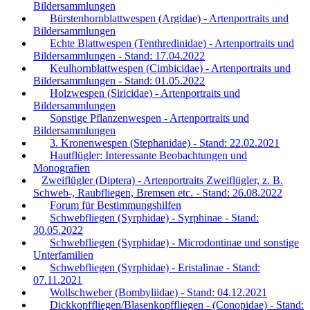
Bildersammlungen
Bürstenhornblattwespen (Argidae) - Artenportraits und
Bildersammlungen
Echte Blattwespen (Tenthredinidae) - Artenportraits und
Bildersammlungen - Stand: 17.04.2022
Keulhornblattwespen (Cimbicidae) - Artenportraits und
Bildersammlungen - Stand: 01.05.2022
Holzwespen (Siricidae) - Artenportraits und
Bildersammlungen
Sonstige Pflanzenwespen - Artenportraits und
Bildersammlungen
3. Kronenwespen (Stephanidae) - Stand: 22.02.2021
Hautflügler: Interessante Beobachtungen und
Monografien
Zweiflügler (Diptera) - Artenportraits Zweiflügler, z. B.
Schweb-, Raubfliegen, Bremsen etc. - Stand: 26.08.2022
Forum für Bestimmungshilfen
Schwebfliegen (Syrphidae) - Syrphinae - Stand:
30.05.2022
Schwebfliegen (Syrphidae) - Microdontinae und sonstige
Unterfamilien
Schwebfliegen (Syrphidae) - Eristalinae - Stand:
07.11.2021
Wollschweber (Bombyliidae) - Stand: 04.12.2021
Dickkopffliegen/Blasenkopffliegen - (Conopidae) - Stand: