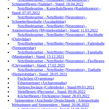
Schlammfliegen (Sialidae) - Stand: 18.04.2022
Netzflüglerartige - Kamelhalsfliegen (Raphidioptera) -
Stand: 07.05.2022
Netzflüglerartige - Netzflügler (Neuroptera) -
Schmetterlingshafte (Ascalaphidae)
Netzflüglerartige - Netzflügler (Neuroptera) -
Ameisenjungfern (Myrmeleontidae) - Stand: 11.03.2022
Netzflüglerartige - Netzflügler (Neuroptera) - Bachhafte
(Osmylidae)
Netzflüglerartige - Netzflügler (Neuroptera) - Fadenhafte
(Nemopteridae)
Netzflüglerartige - Netzflügler (Neuroptera) - Fanghafte
(Mantispidae) - Stand: 15.12.2021
Netzflüglerartige - Netzflügler (Neuroptera) - Florfliegen
(Chrysopidae) - Stand: 17.02.2021
Netzflüglerartige - Netzflügler (Neuroptera) - Taghafte
(Hemerobiidae) - Stand: 28.05.2021
Fischchen (Zygentoma)
Felsenspringer (Archaeognatha)
Springschwänze (Collembola) - Stand:09.03.2021
Steinfliegen (Plecopeta) - Stand: 09.06.2022
Köcherfliegen (Trichoptera) Stand: 28.03.2022
Spinnentiere (Arachnida) Deutschlands - Artenportraits
Webspinnen und Spinnentiere - Stand: 20.06.2022