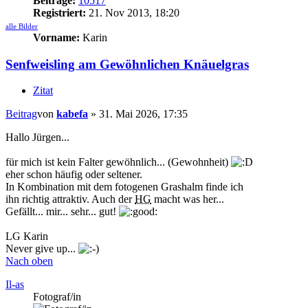
Beiträge:
10517
Registriert:
21. Nov 2013, 18:20
alle Bilder
Vorname:
Karin
Senfweisling am Gewöhnlichen Knäuelgras
Zitat
Beitrag
von
kabefa
»
31. Mai 2026, 17:35
Hallo Jürgen...
für mich ist kein Falter gewöhnlich... (Gewohnheit)
eher schon häufig oder seltener.
In Kombination mit dem fotogenen Grashalm finde ich
ihn richtig attraktiv. Auch der
HG
macht was her...
Gefällt... mir... sehr... gut!
LG Karin
Never give up...
Nach oben
Il-as
Fotograf/in