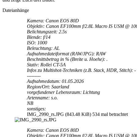
Dateianhänge
Kamera: Canon EOS 80D
Objektiv: Canon EF100mm f/2.8L Macro IS USM @ 1
Belichtungszeit: 2.5s
Blende: f/14
ISO: 1000
Beleuchtung: AL
Aufnahmedateiformat (RAW/JPG): RAW
Beschnittsbetrag in % (Breite u. Hoehe): .
Stativ: Rollei CT-5A
Infos zu Multishot-Techniken (z.B. Stack, HDR, Stitch): -
---------
Aufnahmedatum: 01.05.2026
Region/Ort: Saarland
vorgefundener Lebensraum: Lichtung
Artenname: s.o.
NB
sonstiges:
IMG_2990_rs.JPG (843.48 KiB) 534 mal betrachtet
Kamera: Canon EOS 80D
Objektiv: Canon EF100mm f/2.8L Macro IS USM @ 1