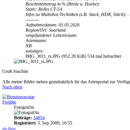
Beschnittsbetrag in % (Breite u. Hoehe):
Stativ: Rollei CT-5A
Infos zu Multishot-Techniken (z.B. Stack, HDR, Stitch): -
---------
Aufnahmedatum: 01.05.2026
Region/Ort: Saarland
vorgefundener Lebensraum:
Artenname:
NB
sonstiges:
IMG_3011_rs.JPG (952.28 KiB) 534 mal betrachtet
Gruß Joachim
Alle meine Bilder stehen grundsätzlich für das Artenportal zur Verfü
Nach oben
Freddie
Fotograf/in
Beiträge:
34854
Registriert:
3. Sep 2009, 16:55
alle Bilder