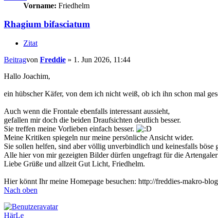
Vorname:
Friedhelm
Rhagium bifasciatum
Zitat
Beitrag
von
Freddie
»
1. Jun 2026, 11:44
Hallo Joachim,
ein hübscher Käfer, von dem ich nicht weiß, ob ich ihn schon mal ge
Auch wenn die Frontale ebenfalls interessant aussieht,
gefallen mir doch die beiden Draufsichten deutlich besser.
Sie treffen meine Vorlieben einfach besser.
Meine Kritiken spiegeln nur meine persönliche Ansicht wider.
Sie sollen helfen, sind aber völlig unverbindlich und keinesfalls böse 
Alle hier von mir gezeigten Bilder dürfen ungefragt für die Artengal
Liebe Grüße und allzeit Gut Licht, Friedhelm.
Hier könnt Ihr meine Homepage besuchen: http://freddies-makro-blog
Nach oben
HärLe