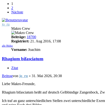
1
2
Nächste
jo_ru
Makro Crew
Beiträge:
18700
Registriert:
21. Aug 2016, 17:08
alle Bilder
Vorname:
Joachim
Rhagium bifasciatum
Zitat
Beitrag
von
jo_ru
»
31. Mai 2026, 20:38
Liebe Makro-Freunde,
Rhagium bifasciatum heißt auf deutsch Gelbbindige Zangenbock, Zw
Ich traf an ganz unterschiedlichen Stellen zwei unterschiedliche Exemp
und zeige Euch drei Bilder.