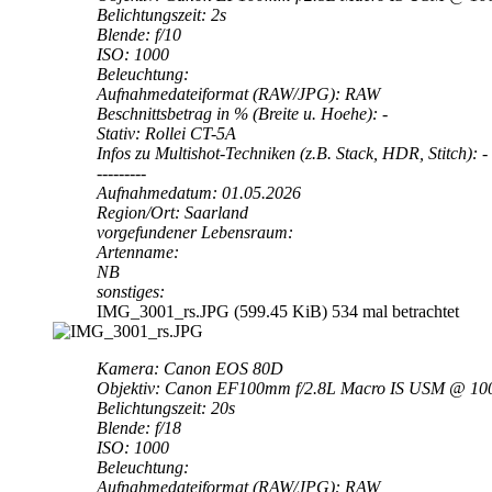
Belichtungszeit: 2s
Blende: f/10
ISO: 1000
Beleuchtung:
Aufnahmedateiformat (RAW/JPG): RAW
Beschnittsbetrag in % (Breite u. Hoehe): -
Stativ: Rollei CT-5A
Infos zu Multishot-Techniken (z.B. Stack, HDR, Stitch): -
---------
Aufnahmedatum: 01.05.2026
Region/Ort: Saarland
vorgefundener Lebensraum:
Artenname:
NB
sonstiges:
IMG_3001_rs.JPG (599.45 KiB) 534 mal betrachtet
Kamera: Canon EOS 80D
Objektiv: Canon EF100mm f/2.8L Macro IS USM @ 1
Belichtungszeit: 20s
Blende: f/18
ISO: 1000
Beleuchtung:
Aufnahmedateiformat (RAW/JPG): RAW