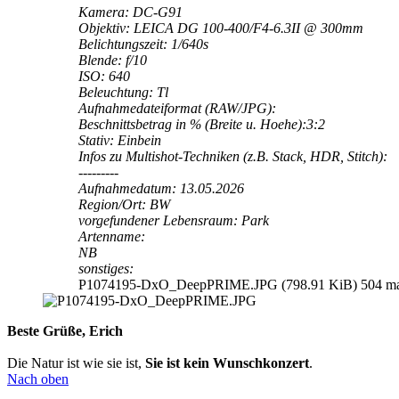
Kamera: DC-G91
Objektiv: LEICA DG 100-400/F4-6.3II @ 300mm
Belichtungszeit: 1/640s
Blende: f/10
ISO: 640
Beleuchtung: Tl
Aufnahmedateiformat (RAW/JPG):
Beschnittsbetrag in % (Breite u. Hoehe):3:2
Stativ: Einbein
Infos zu Multishot-Techniken (z.B. Stack, HDR, Stitch):
---------
Aufnahmedatum: 13.05.2026
Region/Ort: BW
vorgefundener Lebensraum: Park
Artenname:
NB
sonstiges:
P1074195-DxO_DeepPRIME.JPG (798.91 KiB) 504 mal 
Beste Grüße, Erich
Die Natur ist wie sie ist,
Sie ist kein Wunschkonzert
.
Nach oben