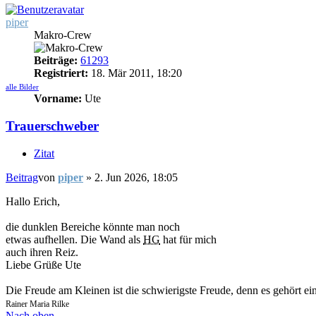
piper
Makro-Crew
Beiträge:
61293
Registriert:
18. Mär 2011, 18:20
alle Bilder
Vorname:
Ute
Trauerschweber
Zitat
Beitrag
von
piper
»
2. Jun 2026, 18:05
Hallo Erich,
die dunklen Bereiche könnte man noch
etwas aufhellen. Die Wand als
HG
hat für mich
auch ihren Reiz.
Liebe Grüße Ute
Die Freude am Kleinen ist die schwierigste Freude, denn es gehört ei
Rainer Maria Rilke
Nach oben