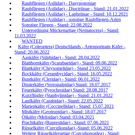
Raubfliegen (Asilidae) - Dasypogoniae
Raubfliegen (Asilidae) - Dioctriinae - Stand: 21.01.2022
Raubfliegen (Asilidae) - Laphriinae - Stand: 10.12.2021
Raubfliegen (Asilidae) - sonstige Raubfliegen-Arten
Sonstige Fliegen - Stand: 22.08.2022
Unterordnung Mückenartige (Nematocera) - Stand:
11.03.2022
WANTED
Käfer (Coleoptera) Deutschlands - Artenportraits Käfer -
Stand: 20.06.2022
Aaskäfer (Silphidae) - Stand: 28.04.2022
Blatthornkäfer (Scarabaeidae) - Stand: 09.06.2022
Blattkäfer (Chrysomelidae) - Stand 23.05.2022
Bockkäfer (Cerambycidae) - Stand: 16.05.2022
Buntkäfer (Cleridae) - Stand: 06.01.2022
Düsterkäfer (Serropalpidae) Stand: 18.07.2017
Feuerkäfer (Pyrochroidae) Stand: 28.08.2017
Kurzflügler (Staphylinidae) - Stand: 21.01.2022
Laufkäfer (Carabidae) - Stand: 22.05.2022
Marienkäfer (Coccinellidae) - Stand: 15.07.2021
Mistkäfer (Geotrupidae) - Stand: 18.07.2017
Ölkäfer (Meloidae) Stand: 03.04.2021
Prachtkäfer (Buprestidae) - Stand: 07.06.2021
Rüsselkäfer (Curculionidae) -Stand: 05.06.2022
Weitere Rüsselkäferartige (Curculionoidea) - Stand: