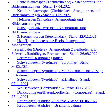
Echte Blattwespen (Tenthredinidae) - Artenportraits und
Bildersammlungen - Stand: 17.04.2022
Keulhornblattwespen (Cimbicidae) - Artenportraits und
Bildersammlungen - Stand: 01.05.2022
Holzwespen (Siricidae) - Artenportraits und
Bildersammlungen
Sonstige Pflanzenwespen - Artenportraits und
Bildersammlungen
3. Kronenwespen (Stephanidae) - Stand: 22.02.2021
Hautflügler: Interessante Beobachtungen und
Monografien
Zweiflügler (Diptera) - Artenportraits Zweiflügler, z. B.
Schweb-, Raubfliegen, Bremsen etc. - Stand: 26.08.2022
Forum für Bestimmungshilfen
Schwebfliegen (Syrphidae) - Syrphinae - Stand:
30.05.2022
Schwebfliegen (Syrphidae) - Microdontinae und sonstige
Unterfamilien
Schwebfliegen (Syrphidae) - Eristalinae - Stand:
07.11.2021
Wollschweber (Bombyliidae) - Stand: 04.12.2021
Dickkopffliegen/Blasenkopffliegen - (Conopidae) - Stand:
27.11.2021
Raubfliegen (Asilidae) - Asilinae - Stand: 06.06.2022
Raubfliegen (Asilidae) - Brachyrhopalinae