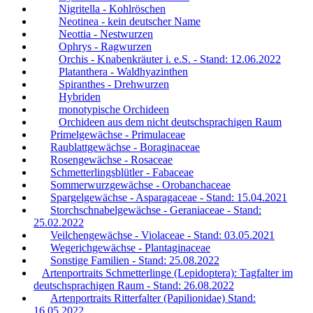
Nigritella - Kohlröschen
Neotinea - kein deutscher Name
Neottia - Nestwurzen
Ophrys - Ragwurzen
Orchis - Knabenkräuter i. e.S. - Stand: 12.06.2022
Platanthera - Waldhyazinthen
Spiranthes - Drehwurzen
Hybriden
monotypische Orchideen
Orchideen aus dem nicht deutschsprachigen Raum
Primelgewächse - Primulaceae
Raublattgewächse - Boraginaceae
Rosengewächse - Rosaceae
Schmetterlingsblütler - Fabaceae
Sommerwurzgewächse - Orobanchaceae
Spargelgewächse - Asparagaceae - Stand: 15.04.2021
Storchschnabelgewächse - Geraniaceae - Stand:
25.02.2022
Veilchengewächse - Violaceae - Stand: 03.05.2021
Wegerichgewächse - Plantaginaceae
Sonstige Familien - Stand: 25.08.2022
Artenportraits Schmetterlinge (Lepidoptera): Tagfalter im
deutschsprachigen Raum - Stand: 26.08.2022
Artenportraits Ritterfalter (Papilionidae) Stand:
16.05.2022