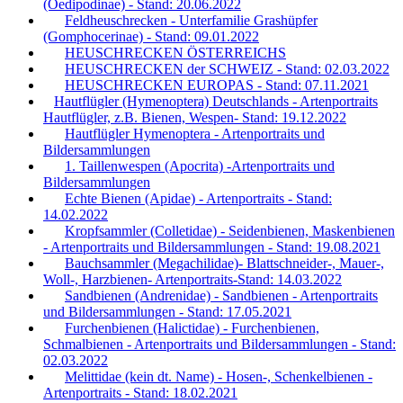
(Oedipodinae) - Stand: 20.06.2022
Feldheuschrecken - Unterfamilie Grashüpfer
(Gomphocerinae) - Stand: 09.01.2022
HEUSCHRECKEN ÖSTERREICHS
HEUSCHRECKEN der SCHWEIZ - Stand: 02.03.2022
HEUSCHRECKEN EUROPAS - Stand: 07.11.2021
Hautflügler (Hymenoptera) Deutschlands - Artenportraits
Hautflügler, z.B. Bienen, Wespen- Stand: 19.12.2022
Hautflügler Hymenoptera - Artenportraits und
Bildersammlungen
1. Taillenwespen (Apocrita) -Artenportraits und
Bildersammlungen
Echte Bienen (Apidae) - Artenportraits - Stand:
14.02.2022
Kropfsammler (Colletidae) - Seidenbienen, Maskenbienen
- Artenportraits und Bildersammlungen - Stand: 19.08.2021
Bauchsammler (Megachilidae)- Blattschneider-, Mauer-,
Woll-, Harzbienen- Artenportraits-Stand: 14.03.2022
Sandbienen (Andrenidae) - Sandbienen - Artenportraits
und Bildersammlungen - Stand: 17.05.2021
Furchenbienen (Halictidae) - Furchenbienen,
Schmalbienen - Artenportraits und Bildersammlungen - Stand:
02.03.2022
Melittidae (kein dt. Name) - Hosen-, Schenkelbienen -
Artenportraits - Stand: 18.02.2021