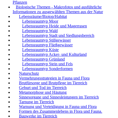
Pflanzen
Biologische Themen - Makrofotos und ausführliche
Informationen zu ausgewählten Themen aus der Natur
Lebensräume/Biotop/Habitat
Lebensraumtyp Moor
Lebensraumtyp Heide und Magerrasen
Lebensraumtyp Wald
Lebensraumtyp Stadt und Siedlungsbereich
Lebensraumtyp Stillgewässer
Lebensraumtyp Fließgewässer
Lebensraumtyp Küste
Lebensraumtyp Acker- und Kulturland
Lebensraumtyp Grünland
Lebensraumtyp Stein und Fels
Lebensraumtyp Sonderformen
Naturschutz
Vermehrungsstrategien in Fauna und Flora
Brutfürsorge und Brutpflege im Tierreich
Geburt und Tod im Tierreich
Metamorphose und Häutung
Sinnesorgane und Sinnesleistungen im Tierreich
Tarnung im Tierreich
Warnung und Verteidigung in Fauna und Flora
Formen des Zusammenlebens in Flora und Fauna.
Bauwerke im Tierreich