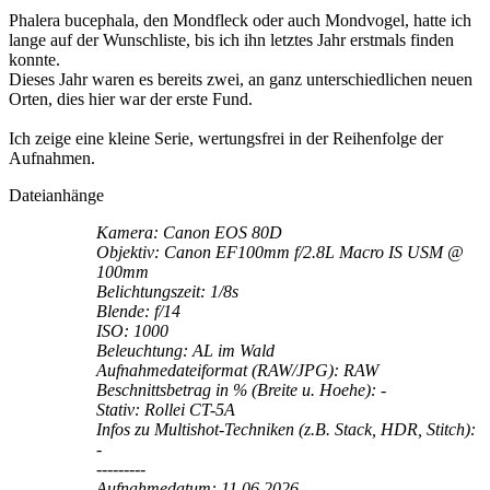
Phalera bucephala, den Mondfleck oder auch Mondvogel, hatte ich
lange auf der Wunschliste, bis ich ihn letztes Jahr erstmals finden
konnte.
Dieses Jahr waren es bereits zwei, an ganz unterschiedlichen neuen
Orten, dies hier war der erste Fund.
Ich zeige eine kleine Serie, wertungsfrei in der Reihenfolge der
Aufnahmen.
Dateianhänge
Kamera: Canon EOS 80D
Objektiv: Canon EF100mm f/2.8L Macro IS USM @
100mm
Belichtungszeit: 1/8s
Blende: f/14
ISO: 1000
Beleuchtung: AL im Wald
Aufnahmedateiformat (RAW/JPG): RAW
Beschnittsbetrag in % (Breite u. Hoehe): -
Stativ: Rollei CT-5A
Infos zu Multishot-Techniken (z.B. Stack, HDR, Stitch):
-
---------
Aufnahmedatum: 11.06.2026