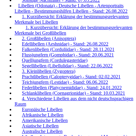
Sonstige Nachtfalter - Stand: 07.05.2022
Libellen (Odonata) - Deutsche Libellen - Artenportraits
Libellen - Bestimmungshilfen Libellen - Stand: 26.08.2022
1. Kurzübersicht: Erklärung der bestimmungsrelevanten
Merkmale bei Libellen
1. Kurzübersicht: Erklärung der bestimmungsrelevanten
Merkmale bei Großlibellen
2. Großlibellen (Anisoptera)
Edellibellen (Aeshnidae) - Stand: 26.08.2022
Falkenlibellen (Corduliidae) - Stand: 28.11.2021
Flussjungfern (Gomphidae) - Stand: 20.06.2021
Quelljungfern (Cordulegasteridae)
Segellibellen (Libellulidae) - Stand: 22.06.2022
3. Kleinlibellen (Zygoptera)
Prachtlibellen (Calopterygidae) - Stand: 02.02.2021
Teichjungfern (Lestidae) - Stand: 06.06.2022
Federlibellen (Platycnemididae) - Stand: 24.01.2022
Schlanklibellen (Coenagrionidae) - Stand: 10.03.2021
4. Verschiedene Libellen aus dem nicht deutschsprachigen
Raum
Europäische Libellen
Afrikanische Libellen
Amerikanische Libellen
Asiatische Libellen
Australische Libellen