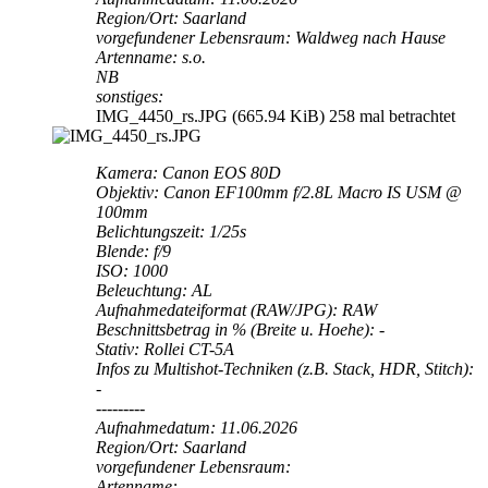
Region/Ort: Saarland
vorgefundener Lebensraum: Waldweg nach Hause
Artenname: s.o.
NB
sonstiges:
IMG_4450_rs.JPG (665.94 KiB) 258 mal betrachtet
Kamera: Canon EOS 80D
Objektiv: Canon EF100mm f/2.8L Macro IS USM @
100mm
Belichtungszeit: 1/25s
Blende: f/9
ISO: 1000
Beleuchtung: AL
Aufnahmedateiformat (RAW/JPG): RAW
Beschnittsbetrag in % (Breite u. Hoehe): -
Stativ: Rollei CT-5A
Infos zu Multishot-Techniken (z.B. Stack, HDR, Stitch):
-
---------
Aufnahmedatum: 11.06.2026
Region/Ort: Saarland
vorgefundener Lebensraum:
Artenname: