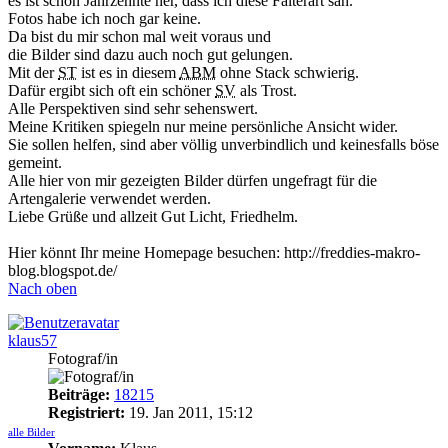
es ist schon Jahrzehnte her, dass ich diese Falterart sah.
Fotos habe ich noch gar keine.
Da bist du mir schon mal weit voraus und
die Bilder sind dazu auch noch gut gelungen.
Mit der
ST
ist es in diesem
ABM
ohne Stack schwierig.
Dafür ergibt sich oft ein schöner
SV
als Trost.
Alle Perspektiven sind sehr sehenswert.
Meine Kritiken spiegeln nur meine persönliche Ansicht wider.
Sie sollen helfen, sind aber völlig unverbindlich und keinesfalls böse
gemeint.
Alle hier von mir gezeigten Bilder dürfen ungefragt für die
Artengalerie verwendet werden.
Liebe Grüße und allzeit Gut Licht, Friedhelm.
Hier könnt Ihr meine Homepage besuchen: http://freddies-makro-
blog.blogspot.de/
Nach oben
klaus57
Fotograf/in
Beiträge:
18215
Registriert:
19. Jan 2011, 15:12
alle Bilder