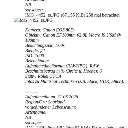
NB
sonstiges:
IMG_4452_rs.JPG (671.55 KiB) 258 mal betrachtet
Kamera: Canon EOS 80D
Objektiv: Canon EF100mm f/2.8L Macro IS USM @
100mm
Belichtungszeit: 1/60s
Blende: f/4
ISO: 1000
Beleuchtung:
Aufnahmedateiformat (RAW/JPG): RAW
Beschnittsbetrag in % (Breite u. Hoehe): 6
Stativ: Rollei CT-5A
Infos zu Multishot-Techniken (z.B. Stack, HDR, Stitch):
-
---------
Aufnahmedatum: 11.06.2026
Region/Ort: Saarland
vorgefundener Lebensraum:
Artenname:
NB
sonstiges:
IMG_4470_6prs.JPG (566.94 KiB) 258 mal betrachtet