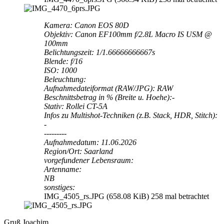
Kamera: Canon EOS 80D
Objektiv: Canon EF100mm f/2.8L Macro IS USM @
100mm
Belichtungszeit: 1/1.66666666667s
Blende: f/16
ISO: 1000
Beleuchtung:
Aufnahmedateiformat (RAW/JPG): RAW
Beschnittsbetrag in % (Breite u. Hoehe):-
Stativ: Rollei CT-5A
Infos zu Multishot-Techniken (z.B. Stack, HDR, Stitch):
-
---------
Aufnahmedatum: 11.06.2026
Region/Ort: Saarland
vorgefundener Lebensraum:
Artenname:
NB
sonstiges:
IMG_4505_rs.JPG (658.08 KiB) 258 mal betrachtet
Gruß Joachim