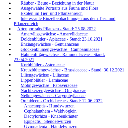
Räuber - Beute - Beziehung in der Natur
Ausgewählte Portraits aus Fauna und Flora
Exoten im Tier- und Pflanzenreich
Interessante Einzelbeobachtungen aus dem Tier- und
Pflanzenreich
Artenportraits Pflanzen - Stand: 25.08.2022
Amaryllisgewächse - Amaryllidaceae
Doldenblütler - Apiaceae - Stand: 23.10.2021
Enziangewächse - Gentianaceae
Glockenblumengewächse - Campanulaceae
Hahnenfußgewächse - Ranunculaceae - Stand:
23.04.2021
Korbblütler - Asteraceae
Kreuzblütengewächse - Brassicaceae - Stand: 30.12.2021
Liliengewächse - Liliaceae
Lippenblütler - Lamiaceae
Mohngewächse - Papaveraceae
Nachtkerzengewächse - Onagraceae
Nelkengewächse - Caryophyllaceae
Orchideen - Orchidaceae - Stand: 12.06.2022
Anacamptis - Hundswurzen
Cephalanthera - Waldvöglein
Dactylorhiza - Knabenkräuter
Epipactis - Stendelwurzen
Gymnadenia - Händelwurzen