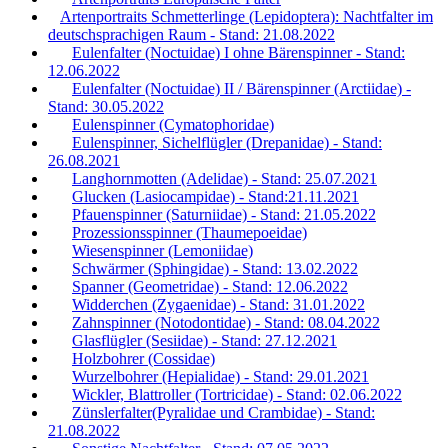
Artenportraits Schmetterlinge (Lepidoptera): Nachtfalter im
deutschsprachigen Raum - Stand: 21.08.2022
Eulenfalter (Noctuidae) I ohne Bärenspinner - Stand:
12.06.2022
Eulenfalter (Noctuidae) II / Bärenspinner (Arctiidae) -
Stand: 30.05.2022
Eulenspinner (Cymatophoridae)
Eulenspinner, Sichelflügler (Drepanidae) - Stand:
26.08.2021
Langhornmotten (Adelidae) - Stand: 25.07.2021
Glucken (Lasiocampidae) - Stand:21.11.2021
Pfauenspinner (Saturniidae) - Stand: 21.05.2022
Prozessionsspinner (Thaumepoeidae)
Wiesenspinner (Lemoniidae)
Schwärmer (Sphingidae) - Stand: 13.02.2022
Spanner (Geometridae) - Stand: 12.06.2022
Widderchen (Zygaenidae) - Stand: 31.01.2022
Zahnspinner (Notodontidae) - Stand: 08.04.2022
Glasflügler (Sesiidae) - Stand: 27.12.2021
Holzbohrer (Cossidae)
Wurzelbohrer (Hepialidae) - Stand: 29.01.2021
Wickler, Blattroller (Tortricidae) - Stand: 02.06.2022
Zünslerfalter(Pyralidae und Crambidae) - Stand:
21.08.2022