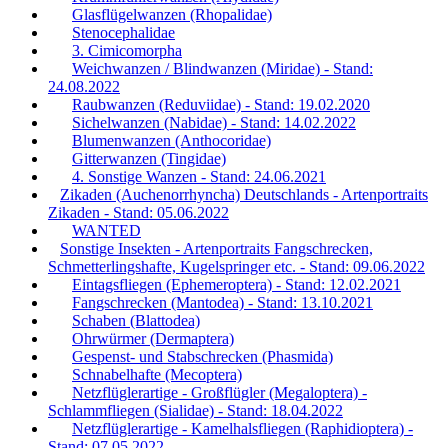
Glasflügelwanzen (Rhopalidae)
Stenocephalidae
3. Cimicomorpha
Weichwanzen / Blindwanzen (Miridae) - Stand:
24.08.2022
Raubwanzen (Reduviidae) - Stand: 19.02.2020
Sichelwanzen (Nabidae) - Stand: 14.02.2022
Blumenwanzen (Anthocoridae)
Gitterwanzen (Tingidae)
4. Sonstige Wanzen - Stand: 24.06.2021
Zikaden (Auchenorrhyncha) Deutschlands - Artenportraits
Zikaden - Stand: 05.06.2022
WANTED
Sonstige Insekten - Artenportraits Fangschrecken,
Schmetterlingshafte, Kugelspringer etc. - Stand: 09.06.2022
Eintagsfliegen (Ephemeroptera) - Stand: 12.02.2021
Fangschrecken (Mantodea) - Stand: 13.10.2021
Schaben (Blattodea)
Ohrwürmer (Dermaptera)
Gespenst- und Stabschrecken (Phasmida)
Schnabelhafte (Mecoptera)
Netzflüglerartige - Großflügler (Megaloptera) -
Schlammfliegen (Sialidae) - Stand: 18.04.2022
Netzflüglerartige - Kamelhalsfliegen (Raphidioptera) -
Stand: 07.05.2022