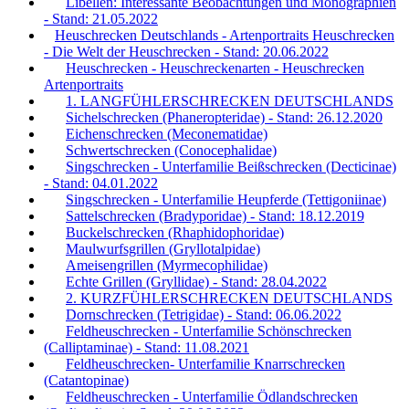
Libellen: Interessante Beobachtungen und Monographien
- Stand: 21.05.2022
Heuschrecken Deutschlands - Artenportraits Heuschrecken
- Die Welt der Heuschrecken - Stand: 20.06.2022
Heuschrecken - Heuschreckenarten - Heuschrecken
Artenportraits
1. LANGFÜHLERSCHRECKEN DEUTSCHLANDS
Sichelschrecken (Phaneropteridae) - Stand: 26.12.2020
Eichenschrecken (Meconematidae)
Schwertschrecken (Conocephalidae)
Singschrecken - Unterfamilie Beißschrecken (Decticinae)
- Stand: 04.01.2022
Singschrecken - Unterfamilie Heupferde (Tettigoniinae)
Sattelschrecken (Bradyporidae) - Stand: 18.12.2019
Buckelschrecken (Rhaphidophoridae)
Maulwurfsgrillen (Gryllotalpidae)
Ameisengrillen (Myrmecophilidae)
Echte Grillen (Gryllidae) - Stand: 28.04.2022
2. KURZFÜHLERSCHRECKEN DEUTSCHLANDS
Dornschrecken (Tetrigidae) - Stand: 06.06.2022
Feldheuschrecken - Unterfamilie Schönschrecken
(Calliptaminae) - Stand: 11.08.2021
Feldheuschrecken- Unterfamilie Knarrschrecken
(Catantopinae)
Feldheuschrecken - Unterfamilie Ödlandschrecken