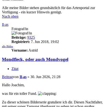
Alle meine Bilder stehen grundsätzlich für das Artenportal zur
Verfügung - ein kurzer Hinweis genügt.
Nach oben
Il-as
Fotograf/in
Beiträge:
9325
Registriert:
7. Jun 2018, 19:02
alle Bilder
Vorname:
Astrid
Mondfleck, oder auch Mondvogel
Zitat
Beitrag
von
Il-as
»
30. Jun 2026, 21:28
Hallo Joachim,
was für ein toller Fund.
Zu dieser schönen Bilderserie gratuliere ich dir. Diesen Nachtfalter,
mit seiner super Tarnung überhaupt zu sehen ist schon großes