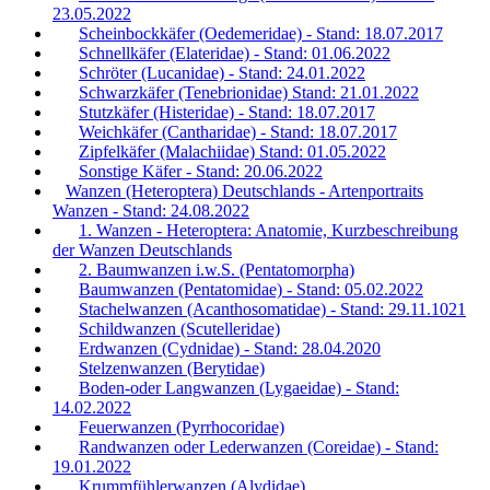
23.05.2022
Scheinbockkäfer (Oedemeridae) - Stand: 18.07.2017
Schnellkäfer (Elateridae) - Stand: 01.06.2022
Schröter (Lucanidae) - Stand: 24.01.2022
Schwarzkäfer (Tenebrionidae) Stand: 21.01.2022
Stutzkäfer (Histeridae) - Stand: 18.07.2017
Weichkäfer (Cantharidae) - Stand: 18.07.2017
Zipfelkäfer (Malachiidae) Stand: 01.05.2022
Sonstige Käfer - Stand: 20.06.2022
Wanzen (Heteroptera) Deutschlands - Artenportraits
Wanzen - Stand: 24.08.2022
1. Wanzen - Heteroptera: Anatomie, Kurzbeschreibung
der Wanzen Deutschlands
2. Baumwanzen i.w.S. (Pentatomorpha)
Baumwanzen (Pentatomidae) - Stand: 05.02.2022
Stachelwanzen (Acanthosomatidae) - Stand: 29.11.1021
Schildwanzen (Scutelleridae)
Erdwanzen (Cydnidae) - Stand: 28.04.2020
Stelzenwanzen (Berytidae)
Boden-oder Langwanzen (Lygaeidae) - Stand:
14.02.2022
Feuerwanzen (Pyrrhocoridae)
Randwanzen oder Lederwanzen (Coreidae) - Stand:
19.01.2022
Krummfühlerwanzen (Alydidae)