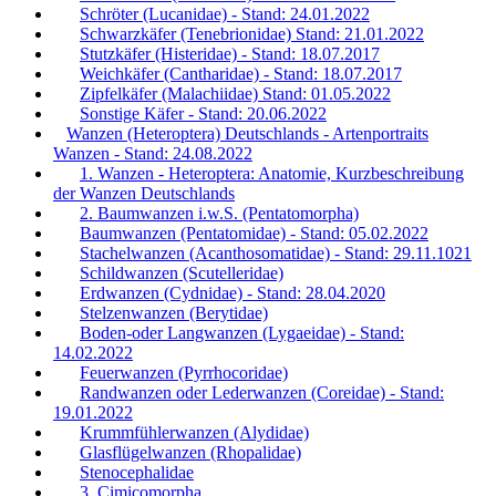
Schröter (Lucanidae) - Stand: 24.01.2022
Schwarzkäfer (Tenebrionidae) Stand: 21.01.2022
Stutzkäfer (Histeridae) - Stand: 18.07.2017
Weichkäfer (Cantharidae) - Stand: 18.07.2017
Zipfelkäfer (Malachiidae) Stand: 01.05.2022
Sonstige Käfer - Stand: 20.06.2022
Wanzen (Heteroptera) Deutschlands - Artenportraits
Wanzen - Stand: 24.08.2022
1. Wanzen - Heteroptera: Anatomie, Kurzbeschreibung
der Wanzen Deutschlands
2. Baumwanzen i.w.S. (Pentatomorpha)
Baumwanzen (Pentatomidae) - Stand: 05.02.2022
Stachelwanzen (Acanthosomatidae) - Stand: 29.11.1021
Schildwanzen (Scutelleridae)
Erdwanzen (Cydnidae) - Stand: 28.04.2020
Stelzenwanzen (Berytidae)
Boden-oder Langwanzen (Lygaeidae) - Stand:
14.02.2022
Feuerwanzen (Pyrrhocoridae)
Randwanzen oder Lederwanzen (Coreidae) - Stand:
19.01.2022
Krummfühlerwanzen (Alydidae)
Glasflügelwanzen (Rhopalidae)
Stenocephalidae
3. Cimicomorpha