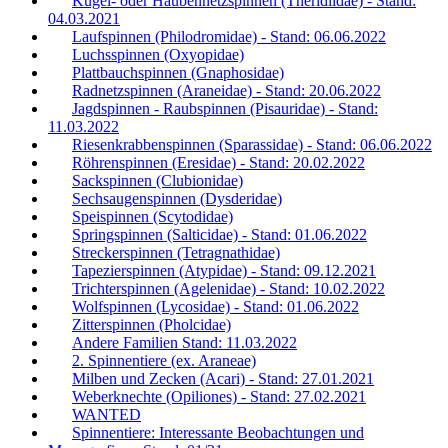
Kugel- oder Haubennetzspinnen (Theridiidae) - Stand:
04.03.2021
Laufspinnen (Philodromidae) - Stand: 06.06.2022
Luchsspinnen (Oxyopidae)
Plattbauchspinnen (Gnaphosidae)
Radnetzspinnen (Araneidae) - Stand: 20.06.2022
Jagdspinnen - Raubspinnen (Pisauridae) - Stand:
11.03.2022
Riesenkrabbenspinnen (Sparassidae) - Stand: 06.06.2022
Röhrenspinnen (Eresidae) - Stand: 20.02.2022
Sackspinnen (Clubionidae)
Sechsaugenspinnen (Dysderidae)
Speispinnen (Scytodidae)
Springspinnen (Salticidae) - Stand: 01.06.2022
Streckerspinnen (Tetragnathidae)
Tapezierspinnen (Atypidae) - Stand: 09.12.2021
Trichterspinnen (Agelenidae) - Stand: 10.02.2022
Wolfspinnen (Lycosidae) - Stand: 01.06.2022
Zitterspinnen (Pholcidae)
Andere Familien Stand: 11.03.2022
2. Spinnentiere (ex. Araneae)
Milben und Zecken (Acari) - Stand: 27.01.2021
Weberknechte (Opiliones) - Stand: 27.02.2021
WANTED
Spinnentiere: Interessante Beobachtungen und