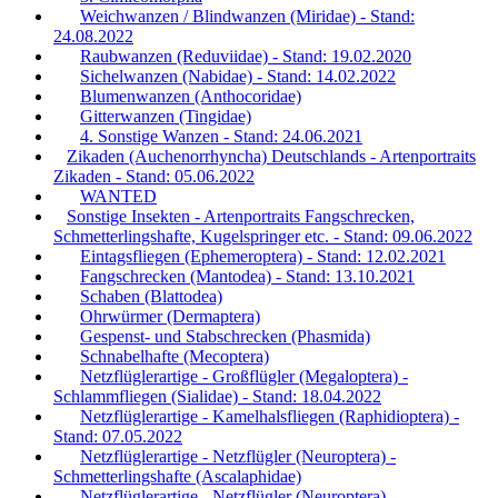
Weichwanzen / Blindwanzen (Miridae) - Stand:
24.08.2022
Raubwanzen (Reduviidae) - Stand: 19.02.2020
Sichelwanzen (Nabidae) - Stand: 14.02.2022
Blumenwanzen (Anthocoridae)
Gitterwanzen (Tingidae)
4. Sonstige Wanzen - Stand: 24.06.2021
Zikaden (Auchenorrhyncha) Deutschlands - Artenportraits
Zikaden - Stand: 05.06.2022
WANTED
Sonstige Insekten - Artenportraits Fangschrecken,
Schmetterlingshafte, Kugelspringer etc. - Stand: 09.06.2022
Eintagsfliegen (Ephemeroptera) - Stand: 12.02.2021
Fangschrecken (Mantodea) - Stand: 13.10.2021
Schaben (Blattodea)
Ohrwürmer (Dermaptera)
Gespenst- und Stabschrecken (Phasmida)
Schnabelhafte (Mecoptera)
Netzflüglerartige - Großflügler (Megaloptera) -
Schlammfliegen (Sialidae) - Stand: 18.04.2022
Netzflüglerartige - Kamelhalsfliegen (Raphidioptera) -
Stand: 07.05.2022
Netzflüglerartige - Netzflügler (Neuroptera) -
Schmetterlingshafte (Ascalaphidae)
Netzflüglerartige - Netzflügler (Neuroptera) -