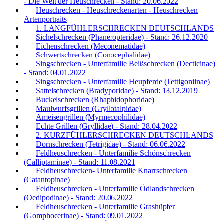
- Die Welt der Heuschrecken - Stand: 20.06.2022
Heuschrecken - Heuschreckenarten - Heuschrecken
Artenportraits
1. LANGFÜHLERSCHRECKEN DEUTSCHLANDS
Sichelschrecken (Phaneropteridae) - Stand: 26.12.2020
Eichenschrecken (Meconematidae)
Schwertschrecken (Conocephalidae)
Singschrecken - Unterfamilie Beißschrecken (Decticinae)
- Stand: 04.01.2022
Singschrecken - Unterfamilie Heupferde (Tettigoniinae)
Sattelschrecken (Bradyporidae) - Stand: 18.12.2019
Buckelschrecken (Rhaphidophoridae)
Maulwurfsgrillen (Gryllotalpidae)
Ameisengrillen (Myrmecophilidae)
Echte Grillen (Gryllidae) - Stand: 28.04.2022
2. KURZFÜHLERSCHRECKEN DEUTSCHLANDS
Dornschrecken (Tetrigidae) - Stand: 06.06.2022
Feldheuschrecken - Unterfamilie Schönschrecken
(Calliptaminae) - Stand: 11.08.2021
Feldheuschrecken- Unterfamilie Knarrschrecken
(Catantopinae)
Feldheuschrecken - Unterfamilie Ödlandschrecken
(Oedipodinae) - Stand: 20.06.2022
Feldheuschrecken - Unterfamilie Grashüpfer
(Gomphocerinae) - Stand: 09.01.2022