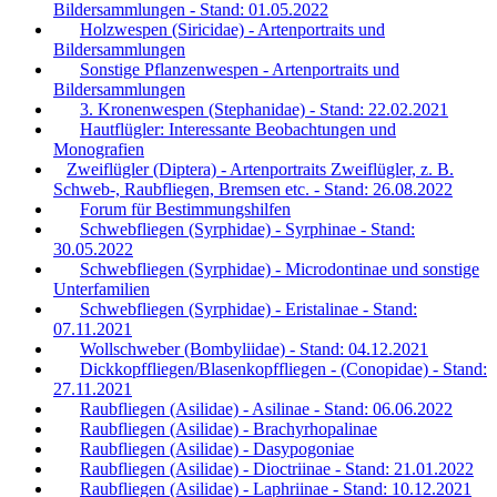
Bildersammlungen - Stand: 01.05.2022
Holzwespen (Siricidae) - Artenportraits und
Bildersammlungen
Sonstige Pflanzenwespen - Artenportraits und
Bildersammlungen
3. Kronenwespen (Stephanidae) - Stand: 22.02.2021
Hautflügler: Interessante Beobachtungen und
Monografien
Zweiflügler (Diptera) - Artenportraits Zweiflügler, z. B.
Schweb-, Raubfliegen, Bremsen etc. - Stand: 26.08.2022
Forum für Bestimmungshilfen
Schwebfliegen (Syrphidae) - Syrphinae - Stand:
30.05.2022
Schwebfliegen (Syrphidae) - Microdontinae und sonstige
Unterfamilien
Schwebfliegen (Syrphidae) - Eristalinae - Stand:
07.11.2021
Wollschweber (Bombyliidae) - Stand: 04.12.2021
Dickkopffliegen/Blasenkopffliegen - (Conopidae) - Stand:
27.11.2021
Raubfliegen (Asilidae) - Asilinae - Stand: 06.06.2022
Raubfliegen (Asilidae) - Brachyrhopalinae
Raubfliegen (Asilidae) - Dasypogoniae
Raubfliegen (Asilidae) - Dioctriinae - Stand: 21.01.2022
Raubfliegen (Asilidae) - Laphriinae - Stand: 10.12.2021