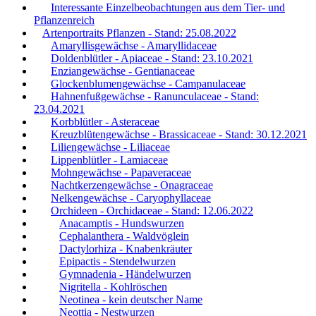
Interessante Einzelbeobachtungen aus dem Tier- und
Pflanzenreich
Artenportraits Pflanzen - Stand: 25.08.2022
Amaryllisgewächse - Amaryllidaceae
Doldenblütler - Apiaceae - Stand: 23.10.2021
Enziangewächse - Gentianaceae
Glockenblumengewächse - Campanulaceae
Hahnenfußgewächse - Ranunculaceae - Stand:
23.04.2021
Korbblütler - Asteraceae
Kreuzblütengewächse - Brassicaceae - Stand: 30.12.2021
Liliengewächse - Liliaceae
Lippenblütler - Lamiaceae
Mohngewächse - Papaveraceae
Nachtkerzengewächse - Onagraceae
Nelkengewächse - Caryophyllaceae
Orchideen - Orchidaceae - Stand: 12.06.2022
Anacamptis - Hundswurzen
Cephalanthera - Waldvöglein
Dactylorhiza - Knabenkräuter
Epipactis - Stendelwurzen
Gymnadenia - Händelwurzen
Nigritella - Kohlröschen
Neotinea - kein deutscher Name
Neottia - Nestwurzen