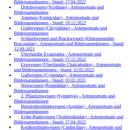
Bildersammlungen - Stand: 17.04.2022
Dolchwespen (Scoliidae) - Artenportraits und
Bildersammlungen
Ameisen (Formicidae) - Artenportraits und
Bildersammlungen - Stand: 19.12.2022
Goldwespen (Chrysididae) - Artenportraits und
Bildersammlungen
Schlupfwespen und Brackwespen (Ichneumonidae,
Braconidae) - Artenportraits und Bildersammlungen - Stand:
12.09.2021
Überfamilie Evanioidea - Artenportraits und
Bildersammlungen - Stand: 15.12.2022
Erzwespen (Überfamilie Chalcidoidea) - Artenportraits
und Bildersammlungen - Stand: 12.02.2022
Gallwespen (Cynipidae) - Artenportraits und
Bildersammlungen - Stand: 10.02.2021
Wegwespen (Pompilidae) - Artenportraits und
Bildersammlungen
2. Pflanzenwespen (Symphyta) - Artenportraits und
Bildersammlungen
Bürstenhornblattwespen (Argidae) - Artenportraits und
Bildersammlungen
Echte Blattwespen (Tenthredinidae) - Artenportraits und
Bildersammlungen - Stand: 17.04.2022
Keulhornblattwespen (Cimbicidae) - Artenportraits und