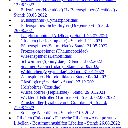
12.06.2022
Eulenfalter (Noctuidae) II / Bärenspinner (Arctiidae) -
Stand: 30.05.2022
Eulenspinner (Cymatophoridae)
Eulenspinner, Sichelflügler (Drepanidae) - Stand:
26.08.2021
Langhornmotten (Adelidae) - Stand: 25.07.2021
Glucken (Lasiocampidae) - Stand:21.11.2021
Pfauenspinner (Saturniidae) - Stand: 21.05.2022
Prozessionsspinner (Thaumepoeidae)
Wiesenspinner (Lemoniidae)
Schwärmer (Sphingidae) - Stand: 13.02.2022
Spanner (Geometridae) - Stand: 12.06.2022
Widderchen (Zygaenidae) - Stand: 31.01.2022
Zahnspinner (Notodontidae) - Stand: 08.04.2022
Glasflügler (Sesiidae) - Stand: 27.12.2021
Holzbohrer (Cossidae)
Wurzelbohrer (Hepialidae) - Stand: 29.01.2021
Wickler, Blattroller (Tortricidae) - Stand: 02.06.2022
Zünslerfalter(Pyralidae und Crambidae) - Stand:
21.08.2022
Sonstige Nachtfalter - Stand: 07.05.2022
Libellen (Odonata) - Deutsche Libellen - Artenportraits
Libellen - Bestimmungshilfen Libellen - Stand: 26.08.2022