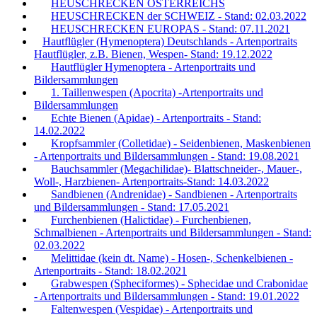
HEUSCHRECKEN ÖSTERREICHS
HEUSCHRECKEN der SCHWEIZ - Stand: 02.03.2022
HEUSCHRECKEN EUROPAS - Stand: 07.11.2021
Hautflügler (Hymenoptera) Deutschlands - Artenportraits
Hautflügler, z.B. Bienen, Wespen- Stand: 19.12.2022
Hautflügler Hymenoptera - Artenportraits und
Bildersammlungen
1. Taillenwespen (Apocrita) -Artenportraits und
Bildersammlungen
Echte Bienen (Apidae) - Artenportraits - Stand:
14.02.2022
Kropfsammler (Colletidae) - Seidenbienen, Maskenbienen
- Artenportraits und Bildersammlungen - Stand: 19.08.2021
Bauchsammler (Megachilidae)- Blattschneider-, Mauer-,
Woll-, Harzbienen- Artenportraits-Stand: 14.03.2022
Sandbienen (Andrenidae) - Sandbienen - Artenportraits
und Bildersammlungen - Stand: 17.05.2021
Furchenbienen (Halictidae) - Furchenbienen,
Schmalbienen - Artenportraits und Bildersammlungen - Stand:
02.03.2022
Melittidae (kein dt. Name) - Hosen-, Schenkelbienen -
Artenportraits - Stand: 18.02.2021
Grabwespen (Spheciformes) - Sphecidae und Crabonidae
- Artenportraits und Bildersammlungen - Stand: 19.01.2022
Faltenwespen (Vespidae) - Artenportraits und