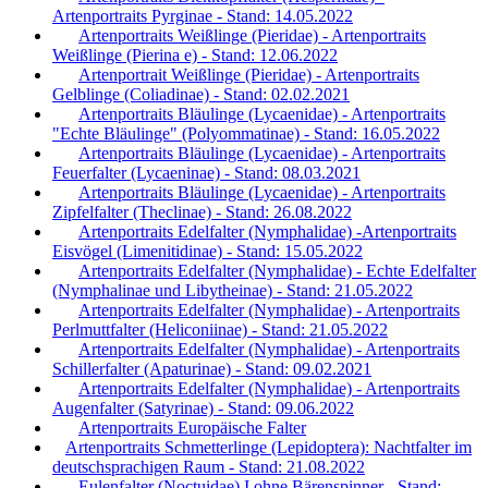
Artenportraits Pyrginae - Stand: 14.05.2022
Artenportraits Weißlinge (Pieridae) - Artenportraits
Weißlinge (Pierina e) - Stand: 12.06.2022
Artenportrait Weißlinge (Pieridae) - Artenportraits
Gelblinge (Coliadinae) - Stand: 02.02.2021
Artenportraits Bläulinge (Lycaenidae) - Artenportraits
"Echte Bläulinge" (Polyommatinae) - Stand: 16.05.2022
Artenportraits Bläulinge (Lycaenidae) - Artenportraits
Feuerfalter (Lycaeninae) - Stand: 08.03.2021
Artenportraits Bläulinge (Lycaenidae) - Artenportraits
Zipfelfalter (Theclinae) - Stand: 26.08.2022
Artenportraits Edelfalter (Nymphalidae) -Artenportraits
Eisvögel (Limenitidinae) - Stand: 15.05.2022
Artenportraits Edelfalter (Nymphalidae) - Echte Edelfalter
(Nymphalinae und Libytheinae) - Stand: 21.05.2022
Artenportraits Edelfalter (Nymphalidae) - Artenportraits
Perlmuttfalter (Heliconiinae) - Stand: 21.05.2022
Artenportraits Edelfalter (Nymphalidae) - Artenportraits
Schillerfalter (Apaturinae) - Stand: 09.02.2021
Artenportraits Edelfalter (Nymphalidae) - Artenportraits
Augenfalter (Satyrinae) - Stand: 09.06.2022
Artenportraits Europäische Falter
Artenportraits Schmetterlinge (Lepidoptera): Nachtfalter im
deutschsprachigen Raum - Stand: 21.08.2022
Eulenfalter (Noctuidae) I ohne Bärenspinner - Stand: