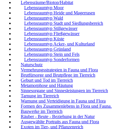
Lebensräume/Biotop/Habitat
Lebensraumtyp Moor
Lebensraumtyp Heide und Magerrasen
Lebensraumtyp Wald
Lebensraumtyp Stadt und Siedlungsbereich
Lebensraumtyp Stillgewässer
Lebensraumtyp Fließgewässer
Lebensraumtyp Küste
Lebensraumtyp Acker- und Kulturland
Lebensraumtyp Grünland
Lebensraumtyp Stein und Fels
Lebensraumtyp Sonderformen
Naturschutz
Vermehrungsstrategien in Fauna und Flora
Brutfürsorge und Brutpflege im Tierreich
Geburt und Tod im Tierreich
Metamorphose und Häutung
Sinnesorgane und Sinnesleistungen im Tierreich
Tarnung im Tierreich
Warnung und Verteidigung in Fauna und Flora
Formen des Zusammenlebens in Flora und Fauna.
Bauwerke im Tierreich
Räuber - Beute - Beziehung in der Natur
Ausgewählte Portraits aus Fauna und Flora
Exoten im Tier- und Pflanzenreich