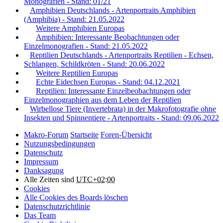
Monografien - Stand: 01/21
Amphibien Deutschlands - Artenportraits Amphibien
(Amphibia) - Stand: 21.05.2022
Weitere Amphibien Europas
Amphibien: Interessante Beobachtungen oder
Einzelmonografien - Stand: 21.05.2022
Reptilien Deutschlands - Artenportraits Reptilien - Echsen,
Schlangen, Schildkröten - Stand: 20.06.2022
Weitere Reptilien Europas
Echte Eidechsen Europas - Stand: 04.12.2021
Reptilien: Interessante Einzelbeobachtungen oder
Einzelmonographien aus dem Leben der Reptilien
Wirbellose Tiere (Invertebrata) in der Makrofotografie ohne
Insekten und Spinnentiere - Artenportraits - Stand: 09.06.2022
Makro-Forum
Startseite
Foren-Übersicht
Nutzungsbedingungen
Datenschutz
Impressum
Danksagung
Alle Zeiten sind
UTC+02:00
Cookies
Alle Cookies des Boards löschen
Datenschutzrichtlinie
Das Team