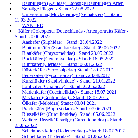
Raubfliegen (Asilidae) - sonstige Raubfliegen-Arten
Sonstige Fliegen - Stand: 22.08.2022
Unterordnung Mückenartige (Nematocera) - Stand:
11.03.2022
WANTED
Käfer (Coleoptera) Deutschlands - Artenportraits Käfer -
Stand: 20.06.2022
Aaskäfer (Silphidae) - Stand: 28.04.2022
Blatthornkäfer (Scarabaeidae) - Stand: 09.06.2022
Blattkäfer (Chrysomelidae) - Stand 23.05.2022
Bockkäfer (Cerambycidae) - Stand: 16.05.2022
Buntkäfer (Cleridae) - Stand: 06.01.2022
Düsterkäfer (Serropalpidae) Stand: 18.07.2017
Feuerkäfer (Pyrochroidae) Stand: 28.08.2017
Kurzflügler (Staphylinidae) - Stand: 21.01.2022
Laufkäfer (Carabidae) - Stand: 22.05.2022
Marienkäfer (Coccinellidae) - Stand: 15.07.2021
Mistkäfer (Geotrupidae) - Stand: 18.07.2017
Ölkäfer (Meloidae) Stand: 03.04.2021
Prachtkäfer (Buprestidae) - Stand: 07.06.2021
Rüsselkäfer (Curculionidae) -Stand: 05.06.2022
Weitere Rüsselkäferartige (Curculionoidea) - Stand:
23.05.2022
Scheinbockkäfer (Oedemeridae) - Stand: 18.07.2017
Schnellkäfer (Elateridae) - Stand: 01.06.2022