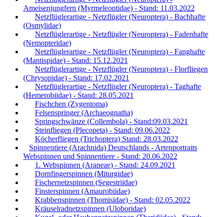
Ameisenjungfern (Myrmeleontidae) - Stand: 11.03.2022
Netzflüglerartige - Netzflügler (Neuroptera) - Bachhafte
(Osmylidae)
Netzflüglerartige - Netzflügler (Neuroptera) - Fadenhafte
(Nemopteridae)
Netzflüglerartige - Netzflügler (Neuroptera) - Fanghafte
(Mantispidae) - Stand: 15.12.2021
Netzflüglerartige - Netzflügler (Neuroptera) - Florfliegen
(Chrysopidae) - Stand: 17.02.2021
Netzflüglerartige - Netzflügler (Neuroptera) - Taghafte
(Hemerobiidae) - Stand: 28.05.2021
Fischchen (Zygentoma)
Felsenspringer (Archaeognatha)
Springschwänze (Collembola) - Stand:09.03.2021
Steinfliegen (Plecopeta) - Stand: 09.06.2022
Köcherfliegen (Trichoptera) Stand: 28.03.2022
Spinnentiere (Arachnida) Deutschlands - Artenportraits
Webspinnen und Spinnentiere - Stand: 20.06.2022
1. Webspinnen (Araneae) - Stand: 24.09.2021
Dornfingerspinnen (Miturgidae)
Fischernetzspinnen (Segestriidae)
Finsterspinnen (Amaurobiidae)
Krabbenspinnen (Thomisidae) - Stand: 02.05.2022
Kräuselradnetzspinnen (Uloboridae)