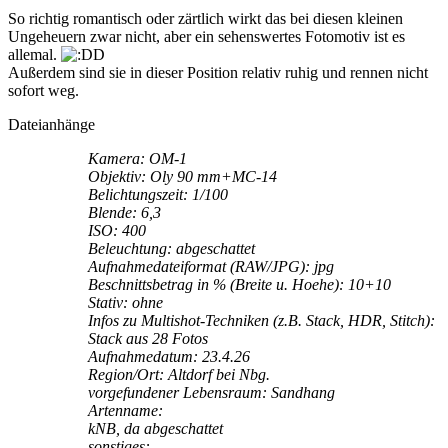
So richtig romantisch oder zärtlich wirkt das bei diesen kleinen
Ungeheuern zwar nicht, aber ein sehenswertes Fotomotiv ist es
allemal.
Außerdem sind sie in dieser Position relativ ruhig und rennen nicht
sofort weg.
Dateianhänge
Kamera: OM-1
Objektiv: Oly 90 mm+MC-14
Belichtungszeit: 1/100
Blende: 6,3
ISO: 400
Beleuchtung: abgeschattet
Aufnahmedateiformat (RAW/JPG): jpg
Beschnittsbetrag in % (Breite u. Hoehe): 10+10
Stativ: ohne
Infos zu Multishot-Techniken (z.B. Stack, HDR, Stitch):
Stack aus 28 Fotos
Aufnahmedatum: 23.4.26
Region/Ort: Altdorf bei Nbg.
vorgefundener Lebensraum: Sandhang
Artenname:
kNB, da abgeschattet
sonstiges: