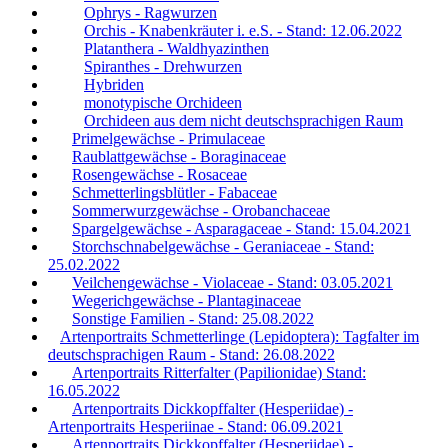
Ophrys - Ragwurzen
Orchis - Knabenkräuter i. e.S. - Stand: 12.06.2022
Platanthera - Waldhyazinthen
Spiranthes - Drehwurzen
Hybriden
monotypische Orchideen
Orchideen aus dem nicht deutschsprachigen Raum
Primelgewächse - Primulaceae
Raublattgewächse - Boraginaceae
Rosengewächse - Rosaceae
Schmetterlingsblütler - Fabaceae
Sommerwurzgewächse - Orobanchaceae
Spargelgewächse - Asparagaceae - Stand: 15.04.2021
Storchschnabelgewächse - Geraniaceae - Stand:
25.02.2022
Veilchengewächse - Violaceae - Stand: 03.05.2021
Wegerichgewächse - Plantaginaceae
Sonstige Familien - Stand: 25.08.2022
Artenportraits Schmetterlinge (Lepidoptera): Tagfalter im
deutschsprachigen Raum - Stand: 26.08.2022
Artenportraits Ritterfalter (Papilionidae) Stand:
16.05.2022
Artenportraits Dickkopffalter (Hesperiidae) -
Artenportraits Hesperiinae - Stand: 06.09.2021
Artenportraits Dickkopffalter (Hesperiidae) -