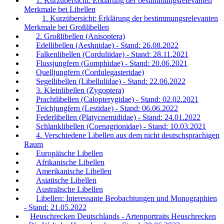
1. Kurzübersicht: Erklärung der bestimmungsrelevanten
Merkmale bei Libellen
1. Kurzübersicht: Erklärung der bestimmungsrelevanten
Merkmale bei Großlibellen
2. Großlibellen (Anisoptera)
Edellibellen (Aeshnidae) - Stand: 26.08.2022
Falkenlibellen (Corduliidae) - Stand: 28.11.2021
Flussjungfern (Gomphidae) - Stand: 20.06.2021
Quelljungfern (Cordulegasteridae)
Segellibellen (Libellulidae) - Stand: 22.06.2022
3. Kleinlibellen (Zygoptera)
Prachtlibellen (Calopterygidae) - Stand: 02.02.2021
Teichjungfern (Lestidae) - Stand: 06.06.2022
Federlibellen (Platycnemididae) - Stand: 24.01.2022
Schlanklibellen (Coenagrionidae) - Stand: 10.03.2021
4. Verschiedene Libellen aus dem nicht deutschsprachigen
Raum
Europäische Libellen
Afrikanische Libellen
Amerikanische Libellen
Asiatische Libellen
Australische Libellen
Libellen: Interessante Beobachtungen und Monographien
- Stand: 21.05.2022
Heuschrecken Deutschlands - Artenportraits Heuschrecken