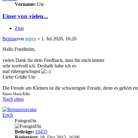
Vorname:
Ute
Einer von vielen...
Zitat
Beitrag
von
piper
»
1. Jul 2026, 16:20
Hallo Friedhelm,
vielen Dank für dein Feedback, dass für mich immer
sehr wertvoll ich. Deshalb habe ich es
mal rübergeschupst
Liebe Grüße Ute
Die Freude am Kleinen ist die schwierigste Freude, denn es gehört ei
Rainer Maria Rilke
Nach oben
Erich
Fotograf/in
Beiträge:
10433
Registriert:
18. Dez 2012, 16:06