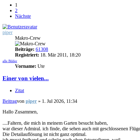
1
2
Nächste
piper
Makro-Crew
Beiträge:
61308
Registriert:
18. Mär 2011, 18:20
alle Bilder
Vorname:
Ute
Einer von vielen...
Zitat
Beitrag
von
piper
»
1. Jul 2026, 11:34
Hallo Zusammen,
....Faltern, die mich in meinem Garten besucht haben,
war dieser Admiral. ich finde, die sehen auch mit geschlossenen Flüg
Die Detailauflösung ist nicht ganz optimal.
ich musst freihand und schräg nach oben fotografieren, weil