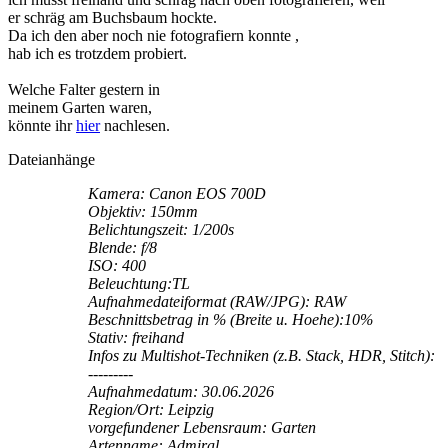
er schräg am Buchsbaum hockte.
Da ich den aber noch nie fotografiern konnte ,
hab ich es trotzdem probiert.
Welche Falter gestern in
meinem Garten waren,
könnte ihr
hier
nachlesen.
Dateianhänge
Kamera: Canon EOS 700D
Objektiv: 150mm
Belichtungszeit: 1/200s
Blende: f/8
ISO: 400
Beleuchtung:TL
Aufnahmedateiformat (RAW/JPG): RAW
Beschnittsbetrag in % (Breite u. Hoehe):10%
Stativ: freihand
Infos zu Multishot-Techniken (z.B. Stack, HDR, Stitch):
---------
Aufnahmedatum: 30.06.2026
Region/Ort: Leipzig
vorgefundener Lebensraum: Garten
Artenname: Admiral