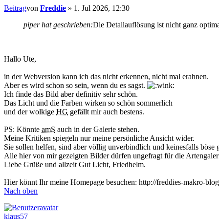
Beitrag
von
Freddie
»
1. Jul 2026, 12:30
piper hat geschrieben:
Die Detailauflösung ist nicht ganz optima
Hallo Ute,
in der Webversion kann ich das nicht erkennen, nicht mal erahnen.
Aber es wird schon so sein, wenn du es sagst.
Ich finde das Bild aber definitiv sehr schön.
Das Licht und die Farben wirken so schön sommerlich
und der wolkige
HG
gefällt mir auch bestens.
PS: Könnte
amS
auch in der Galerie stehen.
Meine Kritiken spiegeln nur meine persönliche Ansicht wider.
Sie sollen helfen, sind aber völlig unverbindlich und keinesfalls böse 
Alle hier von mir gezeigten Bilder dürfen ungefragt für die Artengal
Liebe Grüße und allzeit Gut Licht, Friedhelm.
Hier könnt Ihr meine Homepage besuchen: http://freddies-makro-blog
Nach oben
klaus57