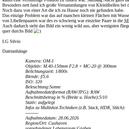
Besonders nett fand ich große Versammlungen von Kleinlibellen bei d
Noch dazu von einer Art die ich zu Hause noch nie gefunden habe.
Das einzige Problem war das auf manchen kleinen Flächen mit Wass
von Libellenpaaren war des es schwierig war einzelne Paare in die
S
Auch dadurch sieht das Bild ein wenig wild aus, aber wenigsten fliege
quer durchs Bild
LG Silvio
Dateianhänge
Kamera: OM-1
Objektiv: M.40-150mm F2.8 + MC-20 @ 300mm
Belichtungszeit: 1/800s
Blende: f/5.6
ISO: 320
Beleuchtung:Sonne
Aufnahmedateiformat (RAW/JPG): RAW
Beschnittsbetrag in % (Breite u. Hoehe):5/10
Stativ: aufgelegt
Infos zu Multishot-Techniken (z.B. Stack, HDR, Stitch):
---------
Aufnahmedatum: 28.06.2026
Region/Ort: Cuxhaven
vorgefundener Lebensraum:Graben