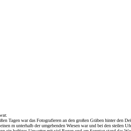
war.
eißen Tagen war das Fotografieren an den großen Gräben hinter den De
t einen m unterhalb der umgebenden Wiesen war und bei den steilen Uf
nn ein heftiges Unwetter mit viel Regen und am Sonntag stand das Was