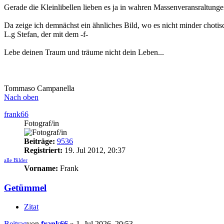
Gerade die Kleinlibellen lieben es ja in wahren Massenveransraltunge
Da zeige ich demnächst ein ähnliches Bild, wo es nicht minder choti
L.g Stefan, der mit dem -f-
Lebe deinen Traum und träume nicht dein Leben...
Tommaso Campanella
Nach oben
frank66
Fotograf/in
Beiträge:
9536
Registriert:
19. Jul 2012, 20:37
alle Bilder
Vorname:
Frank
Getümmel
Zitat
Beitrag
von
frank66
»
1. Jul 2026, 20:53