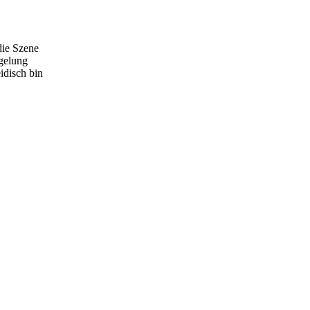
die Szene
egelung
eidisch bin