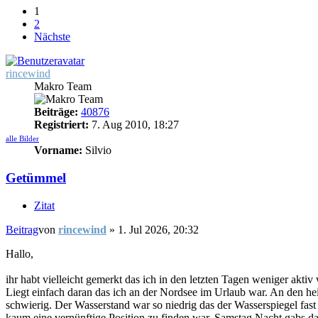
1
2
Nächste
rincewind
Makro Team
Beiträge:
40876
Registriert:
7. Aug 2010, 18:27
alle Bilder
Vorname:
Silvio
Getümmel
Zitat
Beitrag
von
rincewind
»
1. Jul 2026, 20:32
Hallo,
ihr habt vielleicht gemerkt das ich in den letzten Tagen weniger aktiv 
Liegt einfach daran das ich an der Nordsee im Urlaub war. An den h
schwierig. Der Wasserstand war so niedrig das der Wasserspiegel fas
kaum eine vernünftige Position zu finden war. Samstag Nacht gabs da