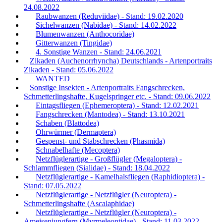
24.08.2022
Raubwanzen (Reduviidae) - Stand: 19.02.2020
Sichelwanzen (Nabidae) - Stand: 14.02.2022
Blumenwanzen (Anthocoridae)
Gitterwanzen (Tingidae)
4. Sonstige Wanzen - Stand: 24.06.2021
Zikaden (Auchenorrhyncha) Deutschlands - Artenportraits
Zikaden - Stand: 05.06.2022
WANTED
Sonstige Insekten - Artenportraits Fangschrecken,
Schmetterlingshafte, Kugelspringer etc. - Stand: 09.06.2022
Eintagsfliegen (Ephemeroptera) - Stand: 12.02.2021
Fangschrecken (Mantodea) - Stand: 13.10.2021
Schaben (Blattodea)
Ohrwürmer (Dermaptera)
Gespenst- und Stabschrecken (Phasmida)
Schnabelhafte (Mecoptera)
Netzflüglerartige - Großflügler (Megaloptera) -
Schlammfliegen (Sialidae) - Stand: 18.04.2022
Netzflüglerartige - Kamelhalsfliegen (Raphidioptera) -
Stand: 07.05.2022
Netzflüglerartige - Netzflügler (Neuroptera) -
Schmetterlingshafte (Ascalaphidae)
Netzflüglerartige - Netzflügler (Neuroptera) -
Ameisenjungfern (Myrmeleontidae) - Stand: 11.03.2022