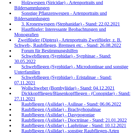
Holzwespen (Siricidae) - Artenportraits und
Bildersammlungen
Sonstige Pflanzenwespen - Artenportraits und
Bildersammlungen
3. Kronenwespen (Stephanidae) - Stand: 22.02.2021
Hautflügler: Interessante Beobachtungen und
Monografien
Zweiflügler (Diptera) - Artenportraits Zweiflügler, z. B.
Schweb-, Raubfliegen, Bremsen etc. - Stand: 26.08.2022
Forum für Bestimmungshilfen
Schwebfliegen (Syrphidae) - Syrphinae - Stand:
30.05.2022
Schwebfliegen (Syrphidae) - Microdontinae und sonstige
Unterfamilien
Schwebfliegen (Syrphidae) - Eristalinae - Stand:
07.11.2021
Wollschweber (Bombyliidae) - Stand: 04.12.2021
Dickkopffliegen/Blasenkopffliegen - (Conopidae) - Stand:
27.11.2021
Raubfliegen (Asilidae) - Asilinae - Stand: 06.06.2022
Raubfliegen (Asilidae) - Brachyrhopalinae
Raubfliegen (Asilidae) - Dasypogoniae
Raubfliegen (Asilidae) - Dioctriinae - Stand: 21.01.2022
Raubfliegen (Asilidae) - Laphriinae - Stand: 10.12.2021
Raubfliegen (Asilidae) - sonstige Raubfliegen-Arten