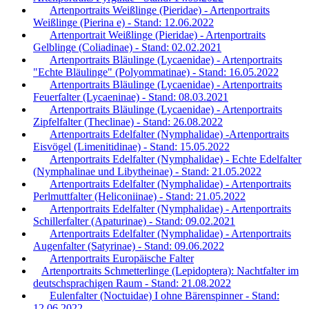
Artenportraits Weißlinge (Pieridae) - Artenportraits
Weißlinge (Pierina e) - Stand: 12.06.2022
Artenportrait Weißlinge (Pieridae) - Artenportraits
Gelblinge (Coliadinae) - Stand: 02.02.2021
Artenportraits Bläulinge (Lycaenidae) - Artenportraits
"Echte Bläulinge" (Polyommatinae) - Stand: 16.05.2022
Artenportraits Bläulinge (Lycaenidae) - Artenportraits
Feuerfalter (Lycaeninae) - Stand: 08.03.2021
Artenportraits Bläulinge (Lycaenidae) - Artenportraits
Zipfelfalter (Theclinae) - Stand: 26.08.2022
Artenportraits Edelfalter (Nymphalidae) -Artenportraits
Eisvögel (Limenitidinae) - Stand: 15.05.2022
Artenportraits Edelfalter (Nymphalidae) - Echte Edelfalter
(Nymphalinae und Libytheinae) - Stand: 21.05.2022
Artenportraits Edelfalter (Nymphalidae) - Artenportraits
Perlmuttfalter (Heliconiinae) - Stand: 21.05.2022
Artenportraits Edelfalter (Nymphalidae) - Artenportraits
Schillerfalter (Apaturinae) - Stand: 09.02.2021
Artenportraits Edelfalter (Nymphalidae) - Artenportraits
Augenfalter (Satyrinae) - Stand: 09.06.2022
Artenportraits Europäische Falter
Artenportraits Schmetterlinge (Lepidoptera): Nachtfalter im
deutschsprachigen Raum - Stand: 21.08.2022
Eulenfalter (Noctuidae) I ohne Bärenspinner - Stand:
12.06.2022