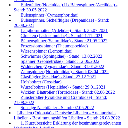
Eulenfalter (Noctuidae) II / Bärenspinner (Arctiidae) -
Stand: 30.05.2022
Eulenspinner (Cymatophoridae)
Eulenspinner, Sichelflügler (Drepanidae) - Stand:
26.08.2021
Langhornmotten (Adelidae) - Stand: 25.07.2021
Glucken (Lasiocampidae) - Stand:21.11.2021
Pfauenspinner (Saturniidae) - Stand: 21.05.2022
Prozessionsspinner (Thaumepoeidae)
Wiesenspinner (Lemoniidae)
Schwärmer (Sphingidae) - Stand: 13.02.2022
Spanner (Geometridae) - Stand: 12.06.2022
Widderchen (Zygaenidae) - Stand: 31.01.2022
Zahnspinner (Notodontidae) - Stand: 08.04.2022
Glasflügler (Sesiidae) - Stand: 27.12.2021
Holzbohrer (Cossidae)
Wurzelbohrer (Hepialidae) - Stand: 29.01.2021
Wickler, Blattroller (Tortricidae) - Stand: 02.06.2022
Zünslerfalter(Pyralidae und Crambidae) - Stand:
21.08.2022
Sonstige Nachtfalter - Stand: 07.05.2022
Libellen (Odonata) - Deutsche Libellen - Artenportraits
Libellen - Bestimmungshilfen Libellen - Stand: 26.08.2022
1. Kurzübersicht: Erklärung der bestimmungsrelevanten