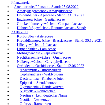
Pflanzenreich
Artenportraits Pflanzen - Stand: 25.08.2022
Amaryllisgewächse - Amaryllidaceae
Doldenblütler - Apiaceae - Stand: 23.10.2021
Enziangewächse - Gentianaceae
Glockenblumengewächse - Campanulaceae
Hahnenfußgewächse - Ranunculaceae - Stand:
23.04.2021
Korbblütler - Asteraceae
Kreuzblütengewächse - Brassicaceae - Stand: 30.12.2021
Liliengewächse - Liliaceae
Lippenblütler - Lamiaceae
Mohngewächse - Papaveraceae
Nachtkerzengewächse - Onagraceae
Nelkengewächse - Caryophyllaceae
Orchideen - Orchidaceae - Stand: 12.06.2022
Anacamptis - Hundswurzen
Cephalanthera - Waldvöglein
Dactylorhiza - Knabenkräuter
Epipactis - Stendelwurzen
Gymnadenia - Händelwurzen
Nigritella - Kohlröschen
Neotinea - kein deutscher Name
Neottia - Nestwurzen
Ophrys - Ragwurzen