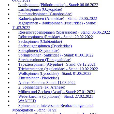
04.03.2021
Laufspinnen (Philodromidae) - Stand: 06.06.2022
Luchsspinnen (Oxyopidae)
Plattbauchspinnen (Gnaphosidae)
Radnetzspinnen (Araneidae) - Stand: 20.06.2022
Jagdspinnen - Raubspinnen (Pisauridae) - Stand:
11.03.2022
Riesenkrabbenspinnen (Sparassidae) - Stand: 06.06.2022
Röhrenspinnen (Eresidae) - Stand: 20.02.2022
Sackspinnen (Clubionidae)
Sechsaugenspinnen (Dysderidae)
Speispinnen (Scytodidae)
Springspinnen (Salticidae) - Stand: 01.06.2022
Streckerspinnen (Tetragnathidae)
Tapezierspinnen (Atypidae) - Stand: 09.12.2021
Trichterspinnen (Agelenidae) - Stand: 10.02.2022
Wolfspinnen (Lycosidae) - Stand: 01.06.2022
Zitterspinnen (Pholcidae)
Andere Familien Stand: 11.03.2022
2. Spinnentiere (ex. Araneae)
Milben und Zecken (Acari) - Stand: 27.01.2021
Weberknechte (Opiliones) - Stand: 27.02.2021
WANTED
Spinnentiere: Interessante Beobachtungen und
Monografien - Stand: 01/21