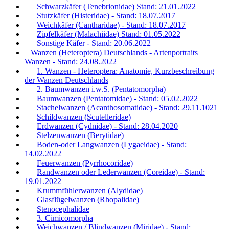
Schwarzkäfer (Tenebrionidae) Stand: 21.01.2022
Stutzkäfer (Histeridae) - Stand: 18.07.2017
Weichkäfer (Cantharidae) - Stand: 18.07.2017
Zipfelkäfer (Malachiidae) Stand: 01.05.2022
Sonstige Käfer - Stand: 20.06.2022
Wanzen (Heteroptera) Deutschlands - Artenportraits
Wanzen - Stand: 24.08.2022
1. Wanzen - Heteroptera: Anatomie, Kurzbeschreibung
der Wanzen Deutschlands
2. Baumwanzen i.w.S. (Pentatomorpha)
Baumwanzen (Pentatomidae) - Stand: 05.02.2022
Stachelwanzen (Acanthosomatidae) - Stand: 29.11.1021
Schildwanzen (Scutelleridae)
Erdwanzen (Cydnidae) - Stand: 28.04.2020
Stelzenwanzen (Berytidae)
Boden-oder Langwanzen (Lygaeidae) - Stand:
14.02.2022
Feuerwanzen (Pyrrhocoridae)
Randwanzen oder Lederwanzen (Coreidae) - Stand:
19.01.2022
Krummfühlerwanzen (Alydidae)
Glasflügelwanzen (Rhopalidae)
Stenocephalidae
3. Cimicomorpha
Weichwanzen / Blindwanzen (Miridae) - Stand: