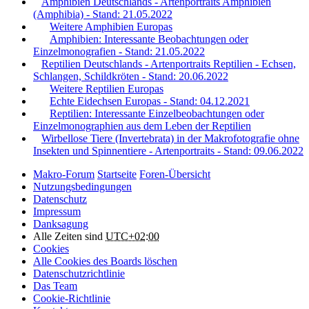
Amphibien Deutschlands - Artenportraits Amphibien
(Amphibia) - Stand: 21.05.2022
Weitere Amphibien Europas
Amphibien: Interessante Beobachtungen oder
Einzelmonografien - Stand: 21.05.2022
Reptilien Deutschlands - Artenportraits Reptilien - Echsen,
Schlangen, Schildkröten - Stand: 20.06.2022
Weitere Reptilien Europas
Echte Eidechsen Europas - Stand: 04.12.2021
Reptilien: Interessante Einzelbeobachtungen oder
Einzelmonographien aus dem Leben der Reptilien
Wirbellose Tiere (Invertebrata) in der Makrofotografie ohne
Insekten und Spinnentiere - Artenportraits - Stand: 09.06.2022
Makro-Forum
Startseite
Foren-Übersicht
Nutzungsbedingungen
Datenschutz
Impressum
Danksagung
Alle Zeiten sind
UTC+02:00
Cookies
Alle Cookies des Boards löschen
Datenschutzrichtlinie
Das Team
Cookie-Richtlinie