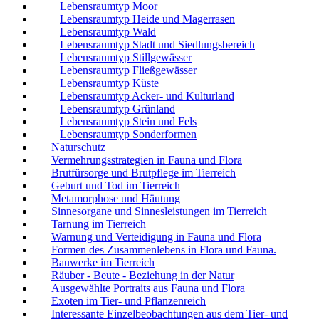
Lebensraumtyp Moor
Lebensraumtyp Heide und Magerrasen
Lebensraumtyp Wald
Lebensraumtyp Stadt und Siedlungsbereich
Lebensraumtyp Stillgewässer
Lebensraumtyp Fließgewässer
Lebensraumtyp Küste
Lebensraumtyp Acker- und Kulturland
Lebensraumtyp Grünland
Lebensraumtyp Stein und Fels
Lebensraumtyp Sonderformen
Naturschutz
Vermehrungsstrategien in Fauna und Flora
Brutfürsorge und Brutpflege im Tierreich
Geburt und Tod im Tierreich
Metamorphose und Häutung
Sinnesorgane und Sinnesleistungen im Tierreich
Tarnung im Tierreich
Warnung und Verteidigung in Fauna und Flora
Formen des Zusammenlebens in Flora und Fauna.
Bauwerke im Tierreich
Räuber - Beute - Beziehung in der Natur
Ausgewählte Portraits aus Fauna und Flora
Exoten im Tier- und Pflanzenreich
Interessante Einzelbeobachtungen aus dem Tier- und