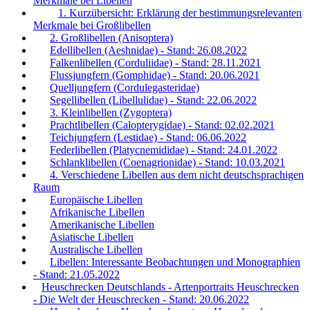
Merkmale bei Libellen
1. Kurzübersicht: Erklärung der bestimmungsrelevanten
Merkmale bei Großlibellen
2. Großlibellen (Anisoptera)
Edellibellen (Aeshnidae) - Stand: 26.08.2022
Falkenlibellen (Corduliidae) - Stand: 28.11.2021
Flussjungfern (Gomphidae) - Stand: 20.06.2021
Quelljungfern (Cordulegasteridae)
Segellibellen (Libellulidae) - Stand: 22.06.2022
3. Kleinlibellen (Zygoptera)
Prachtlibellen (Calopterygidae) - Stand: 02.02.2021
Teichjungfern (Lestidae) - Stand: 06.06.2022
Federlibellen (Platycnemididae) - Stand: 24.01.2022
Schlanklibellen (Coenagrionidae) - Stand: 10.03.2021
4. Verschiedene Libellen aus dem nicht deutschsprachigen
Raum
Europäische Libellen
Afrikanische Libellen
Amerikanische Libellen
Asiatische Libellen
Australische Libellen
Libellen: Interessante Beobachtungen und Monographien
- Stand: 21.05.2022
Heuschrecken Deutschlands - Artenportraits Heuschrecken
- Die Welt der Heuschrecken - Stand: 20.06.2022