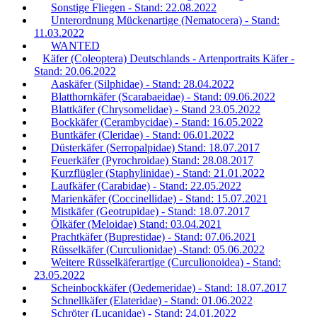
Sonstige Fliegen - Stand: 22.08.2022
Unterordnung Mückenartige (Nematocera) - Stand:
11.03.2022
WANTED
Käfer (Coleoptera) Deutschlands - Artenportraits Käfer -
Stand: 20.06.2022
Aaskäfer (Silphidae) - Stand: 28.04.2022
Blatthornkäfer (Scarabaeidae) - Stand: 09.06.2022
Blattkäfer (Chrysomelidae) - Stand 23.05.2022
Bockkäfer (Cerambycidae) - Stand: 16.05.2022
Buntkäfer (Cleridae) - Stand: 06.01.2022
Düsterkäfer (Serropalpidae) Stand: 18.07.2017
Feuerkäfer (Pyrochroidae) Stand: 28.08.2017
Kurzflügler (Staphylinidae) - Stand: 21.01.2022
Laufkäfer (Carabidae) - Stand: 22.05.2022
Marienkäfer (Coccinellidae) - Stand: 15.07.2021
Mistkäfer (Geotrupidae) - Stand: 18.07.2017
Ölkäfer (Meloidae) Stand: 03.04.2021
Prachtkäfer (Buprestidae) - Stand: 07.06.2021
Rüsselkäfer (Curculionidae) -Stand: 05.06.2022
Weitere Rüsselkäferartige (Curculionoidea) - Stand:
23.05.2022
Scheinbockkäfer (Oedemeridae) - Stand: 18.07.2017
Schnellkäfer (Elateridae) - Stand: 01.06.2022
Schröter (Lucanidae) - Stand: 24.01.2022