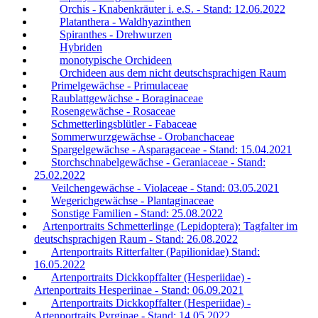
Orchis - Knabenkräuter i. e.S. - Stand: 12.06.2022
Platanthera - Waldhyazinthen
Spiranthes - Drehwurzen
Hybriden
monotypische Orchideen
Orchideen aus dem nicht deutschsprachigen Raum
Primelgewächse - Primulaceae
Raublattgewächse - Boraginaceae
Rosengewächse - Rosaceae
Schmetterlingsblütler - Fabaceae
Sommerwurzgewächse - Orobanchaceae
Spargelgewächse - Asparagaceae - Stand: 15.04.2021
Storchschnabelgewächse - Geraniaceae - Stand:
25.02.2022
Veilchengewächse - Violaceae - Stand: 03.05.2021
Wegerichgewächse - Plantaginaceae
Sonstige Familien - Stand: 25.08.2022
Artenportraits Schmetterlinge (Lepidoptera): Tagfalter im
deutschsprachigen Raum - Stand: 26.08.2022
Artenportraits Ritterfalter (Papilionidae) Stand:
16.05.2022
Artenportraits Dickkopffalter (Hesperiidae) -
Artenportraits Hesperiinae - Stand: 06.09.2021
Artenportraits Dickkopffalter (Hesperiidae) -
Artenportraits Pyrginae - Stand: 14.05.2022