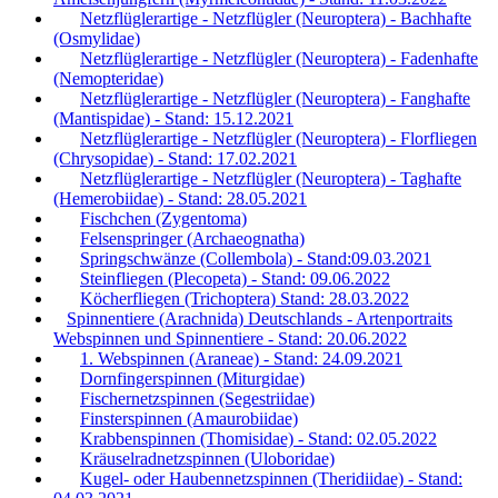
Netzflüglerartige - Netzflügler (Neuroptera) - Bachhafte
(Osmylidae)
Netzflüglerartige - Netzflügler (Neuroptera) - Fadenhafte
(Nemopteridae)
Netzflüglerartige - Netzflügler (Neuroptera) - Fanghafte
(Mantispidae) - Stand: 15.12.2021
Netzflüglerartige - Netzflügler (Neuroptera) - Florfliegen
(Chrysopidae) - Stand: 17.02.2021
Netzflüglerartige - Netzflügler (Neuroptera) - Taghafte
(Hemerobiidae) - Stand: 28.05.2021
Fischchen (Zygentoma)
Felsenspringer (Archaeognatha)
Springschwänze (Collembola) - Stand:09.03.2021
Steinfliegen (Plecopeta) - Stand: 09.06.2022
Köcherfliegen (Trichoptera) Stand: 28.03.2022
Spinnentiere (Arachnida) Deutschlands - Artenportraits
Webspinnen und Spinnentiere - Stand: 20.06.2022
1. Webspinnen (Araneae) - Stand: 24.09.2021
Dornfingerspinnen (Miturgidae)
Fischernetzspinnen (Segestriidae)
Finsterspinnen (Amaurobiidae)
Krabbenspinnen (Thomisidae) - Stand: 02.05.2022
Kräuselradnetzspinnen (Uloboridae)
Kugel- oder Haubennetzspinnen (Theridiidae) - Stand: