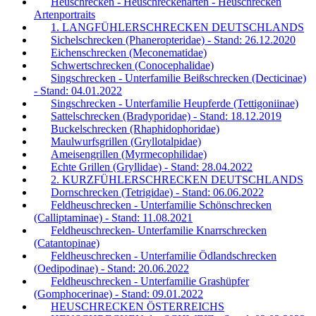
Heuschrecken - Heuschreckenarten - Heuschrecken
Artenportraits
1. LANGFÜHLERSCHRECKEN DEUTSCHLANDS
Sichelschrecken (Phaneropteridae) - Stand: 26.12.2020
Eichenschrecken (Meconematidae)
Schwertschrecken (Conocephalidae)
Singschrecken - Unterfamilie Beißschrecken (Decticinae)
- Stand: 04.01.2022
Singschrecken - Unterfamilie Heupferde (Tettigoniinae)
Sattelschrecken (Bradyporidae) - Stand: 18.12.2019
Buckelschrecken (Rhaphidophoridae)
Maulwurfsgrillen (Gryllotalpidae)
Ameisengrillen (Myrmecophilidae)
Echte Grillen (Gryllidae) - Stand: 28.04.2022
2. KURZFÜHLERSCHRECKEN DEUTSCHLANDS
Dornschrecken (Tetrigidae) - Stand: 06.06.2022
Feldheuschrecken - Unterfamilie Schönschrecken
(Calliptaminae) - Stand: 11.08.2021
Feldheuschrecken- Unterfamilie Knarrschrecken
(Catantopinae)
Feldheuschrecken - Unterfamilie Ödlandschrecken
(Oedipodinae) - Stand: 20.06.2022
Feldheuschrecken - Unterfamilie Grashüpfer
(Gomphocerinae) - Stand: 09.01.2022
HEUSCHRECKEN ÖSTERREICHS