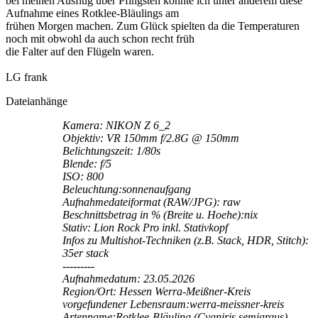
bei meinen Ausflug über Pfingsten konnte ich unter anderem diese
Aufnahme eines Rotklee-Bläulings am
frühen Morgen machen. Zum Glück spielten da die Temperaturen
noch mit obwohl da auch schon recht früh
die Falter auf den Flügeln waren.
LG frank
Dateianhänge
Kamera: NIKON Z 6_2
Objektiv: VR 150mm f/2.8G @ 150mm
Belichtungszeit: 1/80s
Blende: f/5
ISO: 800
Beleuchtung:sonnenaufgang
Aufnahmedateiformat (RAW/JPG): raw
Beschnittsbetrag in % (Breite u. Hoehe):nix
Stativ: Lion Rock Pro inkl. Stativkopf
Infos zu Multishot-Techniken (z.B. Stack, HDR, Stitch):
35er stack
---------
Aufnahmedatum: 23.05.2026
Region/Ort: Hessen Werra-Meißner-Kreis
vorgefundener Lebensraum:werra-meissner-kreis
Artenname:Rotklee-Bläuling (Cyaniris semiargus)