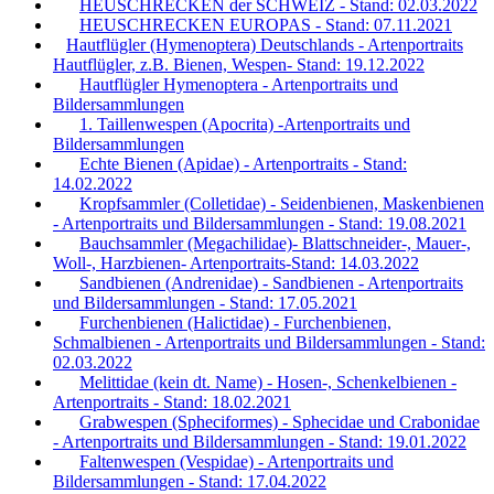
HEUSCHRECKEN der SCHWEIZ - Stand: 02.03.2022
HEUSCHRECKEN EUROPAS - Stand: 07.11.2021
Hautflügler (Hymenoptera) Deutschlands - Artenportraits
Hautflügler, z.B. Bienen, Wespen- Stand: 19.12.2022
Hautflügler Hymenoptera - Artenportraits und
Bildersammlungen
1. Taillenwespen (Apocrita) -Artenportraits und
Bildersammlungen
Echte Bienen (Apidae) - Artenportraits - Stand:
14.02.2022
Kropfsammler (Colletidae) - Seidenbienen, Maskenbienen
- Artenportraits und Bildersammlungen - Stand: 19.08.2021
Bauchsammler (Megachilidae)- Blattschneider-, Mauer-,
Woll-, Harzbienen- Artenportraits-Stand: 14.03.2022
Sandbienen (Andrenidae) - Sandbienen - Artenportraits
und Bildersammlungen - Stand: 17.05.2021
Furchenbienen (Halictidae) - Furchenbienen,
Schmalbienen - Artenportraits und Bildersammlungen - Stand:
02.03.2022
Melittidae (kein dt. Name) - Hosen-, Schenkelbienen -
Artenportraits - Stand: 18.02.2021
Grabwespen (Spheciformes) - Sphecidae und Crabonidae
- Artenportraits und Bildersammlungen - Stand: 19.01.2022
Faltenwespen (Vespidae) - Artenportraits und
Bildersammlungen - Stand: 17.04.2022