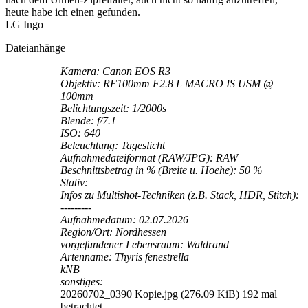
heute habe ich einen gefunden.
LG Ingo
Dateianhänge
Kamera: Canon EOS R3
Objektiv: RF100mm F2.8 L MACRO IS USM @
100mm
Belichtungszeit: 1/2000s
Blende: f/7.1
ISO: 640
Beleuchtung: Tageslicht
Aufnahmedateiformat (RAW/JPG): RAW
Beschnittsbetrag in % (Breite u. Hoehe): 50 %
Stativ:
Infos zu Multishot-Techniken (z.B. Stack, HDR, Stitch):
---------
Aufnahmedatum: 02.07.2026
Region/Ort: Nordhessen
vorgefundener Lebensraum: Waldrand
Artenname: Thyris fenestrella
kNB
sonstiges:
20260702_0390 Kopie.jpg (276.09 KiB) 192 mal
betrachtet