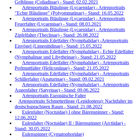
Gelblinge (Coliadinae) - Stand: 02.02.2021
Artenportraits Bläulinge (Lycaenidae) - Artenportraits
"Echte Bläulinge" (Polyommatinae) - Stand: 16.05.2022
Artenportraits Bläulinge (Lycaenidae) - Artenportraits
Feuerfalter (Lycaeninae) - Stand: 08.03.2021
Artenportraits Bläulinge (Lycaenidae) - Artenportraits
Zipfelfalter (Theclinae) - Stand: 26.08.2022
Artenportraits Edelfalter (Nymphalidae) -Artenportraits
Eisvögel (Limenitidinae) - Stand: 15.05.2022
Artenportraits Edelfalter (Nymphalidae) - Echte Edelfalter
(Nymphalinae und Libytheinae) - Stand: 21.05.2022
Artenportraits Edelfalter (Nymphalidae) - Artenportraits
Perlmuttfalter (Heliconiinae) - Stand: 21.05.2022
Artenportraits Edelfalter (Nymphalidae) - Artenportraits
Schillerfalter (Apaturinae) - Stand: 09.02.2021
Artenportraits Edelfalter (Nymphalidae) - Artenportraits
Augenfalter (Satyrinae) - Stand: 09.06.2022
Artenportraits Europäische Falter
Artenportraits Schmetterlinge (Lepidoptera): Nachtfalter im
deutschsprachigen Raum - Stand: 21.08.2022
Eulenfalter (Noctuidae) I ohne Bärenspinner - Stand:
12.06.2022
Eulenfalter (Noctuidae) II / Bärenspinner (Arctiidae) -
Stand: 30.05.2022
Eulenspinner (Cymatophoridae)