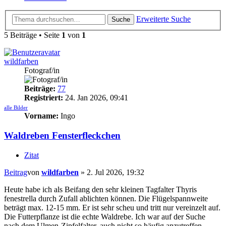
Erweiterte Suche
Suche
5 Beiträge • Seite
1
von
1
wildfarben
Fotograf/in
Beiträge:
77
Registriert:
24. Jan 2026, 09:41
alle Bilder
Vorname:
Ingo
Waldreben Fensterfleckchen
Zitat
Beitrag
von
wildfarben
»
2. Jul 2026, 19:32
Heute habe ich als Beifang den sehr kleinen Tagfalter Thyris
fenestrella durch Zufall ablichten können. Die Flügelspannweite
beträgt max. 12-15 mm. Er ist sehr scheu und tritt nur vereinzelt auf.
Die Futterpflanze ist die echte Waldrebe. Ich war auf der Suche
nach dem Ulmen-Zipfelfalter, auch nicht so häufig anzutreffen,