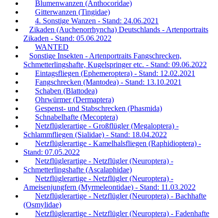
Blumenwanzen (Anthocoridae)
Gitterwanzen (Tingidae)
4. Sonstige Wanzen - Stand: 24.06.2021
Zikaden (Auchenorrhyncha) Deutschlands - Artenportraits
Zikaden - Stand: 05.06.2022
WANTED
Sonstige Insekten - Artenportraits Fangschrecken,
Schmetterlingshafte, Kugelspringer etc. - Stand: 09.06.2022
Eintagsfliegen (Ephemeroptera) - Stand: 12.02.2021
Fangschrecken (Mantodea) - Stand: 13.10.2021
Schaben (Blattodea)
Ohrwürmer (Dermaptera)
Gespenst- und Stabschrecken (Phasmida)
Schnabelhafte (Mecoptera)
Netzflüglerartige - Großflügler (Megaloptera) -
Schlammfliegen (Sialidae) - Stand: 18.04.2022
Netzflüglerartige - Kamelhalsfliegen (Raphidioptera) -
Stand: 07.05.2022
Netzflüglerartige - Netzflügler (Neuroptera) -
Schmetterlingshafte (Ascalaphidae)
Netzflüglerartige - Netzflügler (Neuroptera) -
Ameisenjungfern (Myrmeleontidae) - Stand: 11.03.2022
Netzflüglerartige - Netzflügler (Neuroptera) - Bachhafte
(Osmylidae)
Netzflüglerartige - Netzflügler (Neuroptera) - Fadenhafte