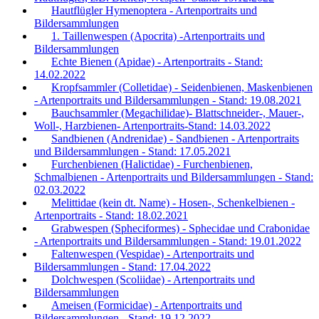
Hautflügler Hymenoptera - Artenportraits und
Bildersammlungen
1. Taillenwespen (Apocrita) -Artenportraits und
Bildersammlungen
Echte Bienen (Apidae) - Artenportraits - Stand:
14.02.2022
Kropfsammler (Colletidae) - Seidenbienen, Maskenbienen
- Artenportraits und Bildersammlungen - Stand: 19.08.2021
Bauchsammler (Megachilidae)- Blattschneider-, Mauer-,
Woll-, Harzbienen- Artenportraits-Stand: 14.03.2022
Sandbienen (Andrenidae) - Sandbienen - Artenportraits
und Bildersammlungen - Stand: 17.05.2021
Furchenbienen (Halictidae) - Furchenbienen,
Schmalbienen - Artenportraits und Bildersammlungen - Stand:
02.03.2022
Melittidae (kein dt. Name) - Hosen-, Schenkelbienen -
Artenportraits - Stand: 18.02.2021
Grabwespen (Spheciformes) - Sphecidae und Crabonidae
- Artenportraits und Bildersammlungen - Stand: 19.01.2022
Faltenwespen (Vespidae) - Artenportraits und
Bildersammlungen - Stand: 17.04.2022
Dolchwespen (Scoliidae) - Artenportraits und
Bildersammlungen
Ameisen (Formicidae) - Artenportraits und
Bildersammlungen - Stand: 19.12.2022