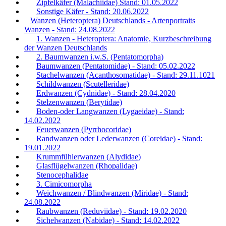
Zipfelkäfer (Malachiidae) Stand: 01.05.2022
Sonstige Käfer - Stand: 20.06.2022
Wanzen (Heteroptera) Deutschlands - Artenportraits
Wanzen - Stand: 24.08.2022
1. Wanzen - Heteroptera: Anatomie, Kurzbeschreibung
der Wanzen Deutschlands
2. Baumwanzen i.w.S. (Pentatomorpha)
Baumwanzen (Pentatomidae) - Stand: 05.02.2022
Stachelwanzen (Acanthosomatidae) - Stand: 29.11.1021
Schildwanzen (Scutelleridae)
Erdwanzen (Cydnidae) - Stand: 28.04.2020
Stelzenwanzen (Berytidae)
Boden-oder Langwanzen (Lygaeidae) - Stand:
14.02.2022
Feuerwanzen (Pyrrhocoridae)
Randwanzen oder Lederwanzen (Coreidae) - Stand:
19.01.2022
Krummfühlerwanzen (Alydidae)
Glasflügelwanzen (Rhopalidae)
Stenocephalidae
3. Cimicomorpha
Weichwanzen / Blindwanzen (Miridae) - Stand:
24.08.2022
Raubwanzen (Reduviidae) - Stand: 19.02.2020
Sichelwanzen (Nabidae) - Stand: 14.02.2022