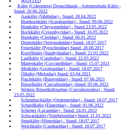
WANTED
Käfer (Coleoptera) Deutschlands - Artenportraits Käfer -
Stand: 20.06.2022
Aaskäfer (Silphidae) - Stand: 28.04.2022
Blatthornkäfer (Scarabaeidae) - Stand: 09.06.2022
Blattkäfer (Chrysomelidae) - Stand 23.05.2022
Bockkäfer (Cerambycidae) - Stand: 16.05.2022
Buntkäfer (Cleridae) - Stand: 06.01.2022
Düsterkäfer (Serropalpidae) Stand: 18.07.2017
Feuerkäfer (Pyrochroidae) Stand: 28.08.2017
Kurzflügler (Staphylinidae) - Stand: 21.01.2022
Laufkäfer (Carabidae) - Stand: 22.05.2022
Marienkäfer (Coccinellidae) - Stand: 15.07.2021
Mistkäfer (Geotrupidae) - Stand: 18.07.2017
Ölkäfer (Meloidae) Stand: 03.04.2021
Prachtkäfer (Buprestidae) - Stand: 07.06.2021
Rüsselkäfer (Curculionidae) -Stand: 05.06.2022
Weitere Rüsselkäferartige (Curculionoidea) - Stand:
23.05.2022
Scheinbockkäfer (Oedemeridae) - Stand: 18.07.2017
Schnellkäfer (Elateridae) - Stand: 01.06.2022
Schröter (Lucanidae) - Stand: 24.01.2022
Schwarzkäfer (Tenebrionidae) Stand: 21.01.2022
Stutzkäfer (Histeridae) - Stand: 18.07.2017
Weichkäfer (Cantharidae) - Stand: 18.07.2017