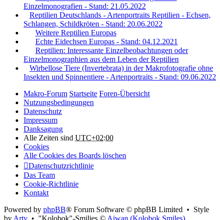
Einzelmonografien - Stand: 21.05.2022
Reptilien Deutschlands - Artenportraits Reptilien - Echsen,
Schlangen, Schildkröten - Stand: 20.06.2022
Weitere Reptilien Europas
Echte Eidechsen Europas - Stand: 04.12.2021
Reptilien: Interessante Einzelbeobachtungen oder
Einzelmonographien aus dem Leben der Reptilien
Wirbellose Tiere (Invertebrata) in der Makrofotografie ohne
Insekten und Spinnentiere - Artenportraits - Stand: 09.06.2022
Makro-Forum
Startseite
Foren-Übersicht
Nutzungsbedingungen
Datenschutz
Impressum
Danksagung
Alle Zeiten sind
UTC+02:00
Cookies
Alle Cookies des Boards löschen
Datenschutzrichtlinie
Das Team
Cookie-Richtlinie
Kontakt
Powered by
phpBB
® Forum Software © phpBB Limited • Style
by
Arty
• "Kolobok"-Smilies ©
Aiwan (Kolobok Smiles)