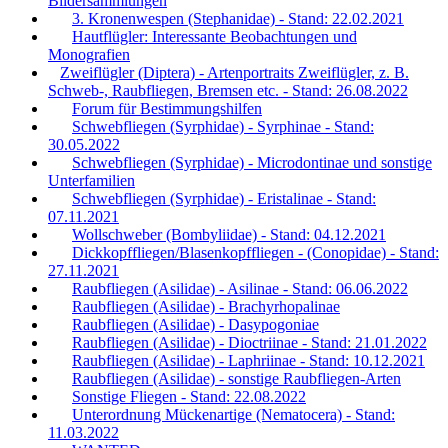
Bildersammlungen
3. Kronenwespen (Stephanidae) - Stand: 22.02.2021
Hautflügler: Interessante Beobachtungen und
Monografien
Zweiflügler (Diptera) - Artenportraits Zweiflügler, z. B.
Schweb-, Raubfliegen, Bremsen etc. - Stand: 26.08.2022
Forum für Bestimmungshilfen
Schwebfliegen (Syrphidae) - Syrphinae - Stand:
30.05.2022
Schwebfliegen (Syrphidae) - Microdontinae und sonstige
Unterfamilien
Schwebfliegen (Syrphidae) - Eristalinae - Stand:
07.11.2021
Wollschweber (Bombyliidae) - Stand: 04.12.2021
Dickkopffliegen/Blasenkopffliegen - (Conopidae) - Stand:
27.11.2021
Raubfliegen (Asilidae) - Asilinae - Stand: 06.06.2022
Raubfliegen (Asilidae) - Brachyrhopalinae
Raubfliegen (Asilidae) - Dasypogoniae
Raubfliegen (Asilidae) - Dioctriinae - Stand: 21.01.2022
Raubfliegen (Asilidae) - Laphriinae - Stand: 10.12.2021
Raubfliegen (Asilidae) - sonstige Raubfliegen-Arten
Sonstige Fliegen - Stand: 22.08.2022
Unterordnung Mückenartige (Nematocera) - Stand:
11.03.2022