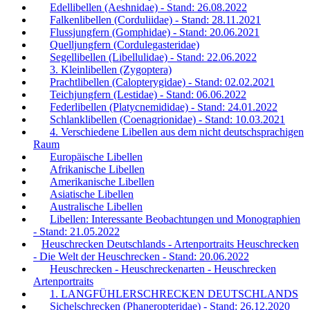
Edellibellen (Aeshnidae) - Stand: 26.08.2022
Falkenlibellen (Corduliidae) - Stand: 28.11.2021
Flussjungfern (Gomphidae) - Stand: 20.06.2021
Quelljungfern (Cordulegasteridae)
Segellibellen (Libellulidae) - Stand: 22.06.2022
3. Kleinlibellen (Zygoptera)
Prachtlibellen (Calopterygidae) - Stand: 02.02.2021
Teichjungfern (Lestidae) - Stand: 06.06.2022
Federlibellen (Platycnemididae) - Stand: 24.01.2022
Schlanklibellen (Coenagrionidae) - Stand: 10.03.2021
4. Verschiedene Libellen aus dem nicht deutschsprachigen
Raum
Europäische Libellen
Afrikanische Libellen
Amerikanische Libellen
Asiatische Libellen
Australische Libellen
Libellen: Interessante Beobachtungen und Monographien
- Stand: 21.05.2022
Heuschrecken Deutschlands - Artenportraits Heuschrecken
- Die Welt der Heuschrecken - Stand: 20.06.2022
Heuschrecken - Heuschreckenarten - Heuschrecken
Artenportraits
1. LANGFÜHLERSCHRECKEN DEUTSCHLANDS
Sichelschrecken (Phaneropteridae) - Stand: 26.12.2020