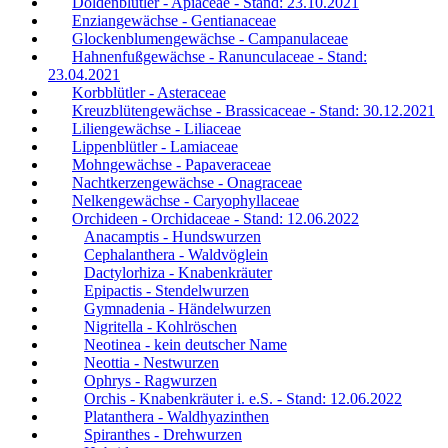
Doldenblütler - Apiaceae - Stand: 23.10.2021
Enziangewächse - Gentianaceae
Glockenblumengewächse - Campanulaceae
Hahnenfußgewächse - Ranunculaceae - Stand:
23.04.2021
Korbblütler - Asteraceae
Kreuzblütengewächse - Brassicaceae - Stand: 30.12.2021
Liliengewächse - Liliaceae
Lippenblütler - Lamiaceae
Mohngewächse - Papaveraceae
Nachtkerzengewächse - Onagraceae
Nelkengewächse - Caryophyllaceae
Orchideen - Orchidaceae - Stand: 12.06.2022
Anacamptis - Hundswurzen
Cephalanthera - Waldvöglein
Dactylorhiza - Knabenkräuter
Epipactis - Stendelwurzen
Gymnadenia - Händelwurzen
Nigritella - Kohlröschen
Neotinea - kein deutscher Name
Neottia - Nestwurzen
Ophrys - Ragwurzen
Orchis - Knabenkräuter i. e.S. - Stand: 12.06.2022
Platanthera - Waldhyazinthen
Spiranthes - Drehwurzen