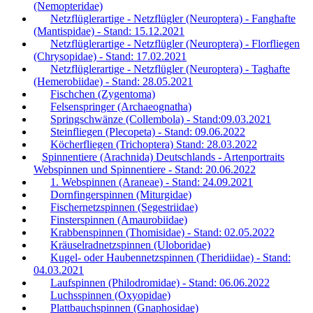
(Nemopteridae)
Netzflüglerartige - Netzflügler (Neuroptera) - Fanghafte
(Mantispidae) - Stand: 15.12.2021
Netzflüglerartige - Netzflügler (Neuroptera) - Florfliegen
(Chrysopidae) - Stand: 17.02.2021
Netzflüglerartige - Netzflügler (Neuroptera) - Taghafte
(Hemerobiidae) - Stand: 28.05.2021
Fischchen (Zygentoma)
Felsenspringer (Archaeognatha)
Springschwänze (Collembola) - Stand:09.03.2021
Steinfliegen (Plecopeta) - Stand: 09.06.2022
Köcherfliegen (Trichoptera) Stand: 28.03.2022
Spinnentiere (Arachnida) Deutschlands - Artenportraits
Webspinnen und Spinnentiere - Stand: 20.06.2022
1. Webspinnen (Araneae) - Stand: 24.09.2021
Dornfingerspinnen (Miturgidae)
Fischernetzspinnen (Segestriidae)
Finsterspinnen (Amaurobiidae)
Krabbenspinnen (Thomisidae) - Stand: 02.05.2022
Kräuselradnetzspinnen (Uloboridae)
Kugel- oder Haubennetzspinnen (Theridiidae) - Stand:
04.03.2021
Laufspinnen (Philodromidae) - Stand: 06.06.2022
Luchsspinnen (Oxyopidae)
Plattbauchspinnen (Gnaphosidae)