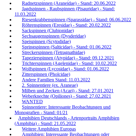
Radnetzspinnen (Araneidae) - Stand: 20.06.2022
Jagdspinnen - Raubspinnen (Pisauridae) - Stand:
11.03.2022
Riesenkrabbenspinnen (Sparassidae) - Stand: 06.06.2022
Röhrenspinnen (Eresidae) - Stand: 20.02.2022
Sackspinnen (Clubionidae)
Sechsaugenspinnen (Dysderidae)
Speispinnen (Scytodidae)
Springspinnen (Salticidae) - Stand: 01.06.2022
Streckerspinnen (Tetragnathidae)
Tapezierspinnen (Atypidae) - Stand: 09.12.2021
Trichterspinnen (Agelenidae) - Stand: 10.02.2022
Wolfspinnen (Lycosidae) - Stand: 01.06.2022
Zitterspinnen (Pholcidae)
Andere Familien Stand: 11.03.2022
2. Spinnentiere (ex. Araneae)
Milben und Zecken (Acari) - Stand: 27.01.2021
Weberknechte (Opiliones) - Stand: 27.02.2021
WANTED
Spinnentiere: Interessante Beobachtungen und
Monografien - Stand: 01/21
Amphibien Deutschlands - Artenportraits Amphibien
(Amphibia) - Stand: 21.05.2022
Weitere Amphibien Europas
Amphibien: Interessante Beobachtungen oder