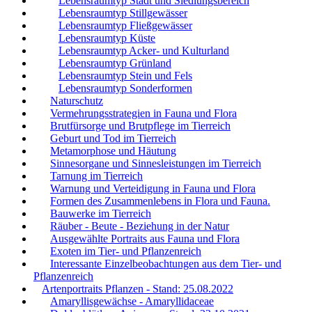
Lebensraumtyp Stadt und Siedlungsbereich
Lebensraumtyp Stillgewässer
Lebensraumtyp Fließgewässer
Lebensraumtyp Küste
Lebensraumtyp Acker- und Kulturland
Lebensraumtyp Grünland
Lebensraumtyp Stein und Fels
Lebensraumtyp Sonderformen
Naturschutz
Vermehrungsstrategien in Fauna und Flora
Brutfürsorge und Brutpflege im Tierreich
Geburt und Tod im Tierreich
Metamorphose und Häutung
Sinnesorgane und Sinnesleistungen im Tierreich
Tarnung im Tierreich
Warnung und Verteidigung in Fauna und Flora
Formen des Zusammenlebens in Flora und Fauna.
Bauwerke im Tierreich
Räuber - Beute - Beziehung in der Natur
Ausgewählte Portraits aus Fauna und Flora
Exoten im Tier- und Pflanzenreich
Interessante Einzelbeobachtungen aus dem Tier- und
Pflanzenreich
Artenportraits Pflanzen - Stand: 25.08.2022
Amaryllisgewächse - Amaryllidaceae