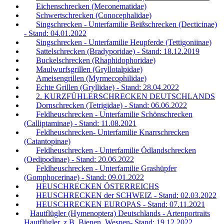
Eichenschrecken (Meconematidae)
Schwertschrecken (Conocephalidae)
Singschrecken - Unterfamilie Beißschrecken (Decticinae)
- Stand: 04.01.2022
Singschrecken - Unterfamilie Heupferde (Tettigoniinae)
Sattelschrecken (Bradyporidae) - Stand: 18.12.2019
Buckelschrecken (Rhaphidophoridae)
Maulwurfsgrillen (Gryllotalpidae)
Ameisengrillen (Myrmecophilidae)
Echte Grillen (Gryllidae) - Stand: 28.04.2022
2. KURZFÜHLERSCHRECKEN DEUTSCHLANDS
Dornschrecken (Tetrigidae) - Stand: 06.06.2022
Feldheuschrecken - Unterfamilie Schönschrecken
(Calliptaminae) - Stand: 11.08.2021
Feldheuschrecken- Unterfamilie Knarrschrecken
(Catantopinae)
Feldheuschrecken - Unterfamilie Ödlandschrecken
(Oedipodinae) - Stand: 20.06.2022
Feldheuschrecken - Unterfamilie Grashüpfer
(Gomphocerinae) - Stand: 09.01.2022
HEUSCHRECKEN ÖSTERREICHS
HEUSCHRECKEN der SCHWEIZ - Stand: 02.03.2022
HEUSCHRECKEN EUROPAS - Stand: 07.11.2021
Hautflügler (Hymenoptera) Deutschlands - Artenportraits
Hautflügler, z.B. Bienen, Wespen- Stand: 19.12.2022