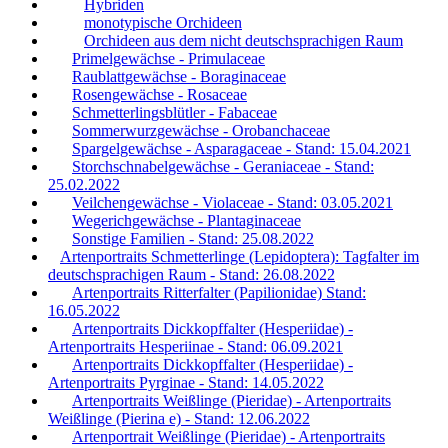
Hybriden
monotypische Orchideen
Orchideen aus dem nicht deutschsprachigen Raum
Primelgewächse - Primulaceae
Raublattgewächse - Boraginaceae
Rosengewächse - Rosaceae
Schmetterlingsblütler - Fabaceae
Sommerwurzgewächse - Orobanchaceae
Spargelgewächse - Asparagaceae - Stand: 15.04.2021
Storchschnabelgewächse - Geraniaceae - Stand:
25.02.2022
Veilchengewächse - Violaceae - Stand: 03.05.2021
Wegerichgewächse - Plantaginaceae
Sonstige Familien - Stand: 25.08.2022
Artenportraits Schmetterlinge (Lepidoptera): Tagfalter im
deutschsprachigen Raum - Stand: 26.08.2022
Artenportraits Ritterfalter (Papilionidae) Stand:
16.05.2022
Artenportraits Dickkopffalter (Hesperiidae) -
Artenportraits Hesperiinae - Stand: 06.09.2021
Artenportraits Dickkopffalter (Hesperiidae) -
Artenportraits Pyrginae - Stand: 14.05.2022
Artenportraits Weißlinge (Pieridae) - Artenportraits
Weißlinge (Pierina e) - Stand: 12.06.2022
Artenportrait Weißlinge (Pieridae) - Artenportraits