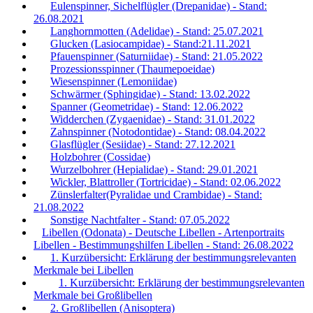
Eulenspinner, Sichelflügler (Drepanidae) - Stand:
26.08.2021
Langhornmotten (Adelidae) - Stand: 25.07.2021
Glucken (Lasiocampidae) - Stand:21.11.2021
Pfauenspinner (Saturniidae) - Stand: 21.05.2022
Prozessionsspinner (Thaumepoeidae)
Wiesenspinner (Lemoniidae)
Schwärmer (Sphingidae) - Stand: 13.02.2022
Spanner (Geometridae) - Stand: 12.06.2022
Widderchen (Zygaenidae) - Stand: 31.01.2022
Zahnspinner (Notodontidae) - Stand: 08.04.2022
Glasflügler (Sesiidae) - Stand: 27.12.2021
Holzbohrer (Cossidae)
Wurzelbohrer (Hepialidae) - Stand: 29.01.2021
Wickler, Blattroller (Tortricidae) - Stand: 02.06.2022
Zünslerfalter(Pyralidae und Crambidae) - Stand:
21.08.2022
Sonstige Nachtfalter - Stand: 07.05.2022
Libellen (Odonata) - Deutsche Libellen - Artenportraits
Libellen - Bestimmungshilfen Libellen - Stand: 26.08.2022
1. Kurzübersicht: Erklärung der bestimmungsrelevanten
Merkmale bei Libellen
1. Kurzübersicht: Erklärung der bestimmungsrelevanten
Merkmale bei Großlibellen
2. Großlibellen (Anisoptera)