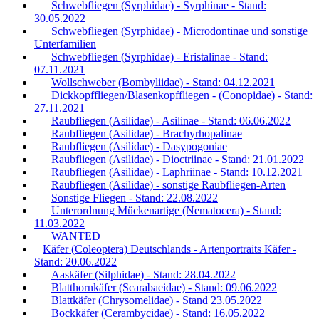
Schwebfliegen (Syrphidae) - Syrphinae - Stand:
30.05.2022
Schwebfliegen (Syrphidae) - Microdontinae und sonstige
Unterfamilien
Schwebfliegen (Syrphidae) - Eristalinae - Stand:
07.11.2021
Wollschweber (Bombyliidae) - Stand: 04.12.2021
Dickkopffliegen/Blasenkopffliegen - (Conopidae) - Stand:
27.11.2021
Raubfliegen (Asilidae) - Asilinae - Stand: 06.06.2022
Raubfliegen (Asilidae) - Brachyrhopalinae
Raubfliegen (Asilidae) - Dasypogoniae
Raubfliegen (Asilidae) - Dioctriinae - Stand: 21.01.2022
Raubfliegen (Asilidae) - Laphriinae - Stand: 10.12.2021
Raubfliegen (Asilidae) - sonstige Raubfliegen-Arten
Sonstige Fliegen - Stand: 22.08.2022
Unterordnung Mückenartige (Nematocera) - Stand:
11.03.2022
WANTED
Käfer (Coleoptera) Deutschlands - Artenportraits Käfer -
Stand: 20.06.2022
Aaskäfer (Silphidae) - Stand: 28.04.2022
Blatthornkäfer (Scarabaeidae) - Stand: 09.06.2022
Blattkäfer (Chrysomelidae) - Stand 23.05.2022
Bockkäfer (Cerambycidae) - Stand: 16.05.2022