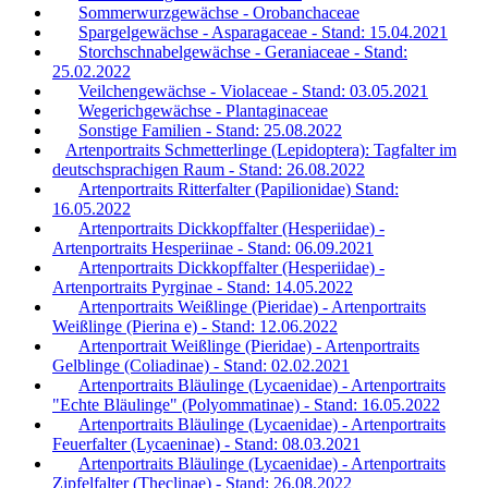
Sommerwurzgewächse - Orobanchaceae
Spargelgewächse - Asparagaceae - Stand: 15.04.2021
Storchschnabelgewächse - Geraniaceae - Stand:
25.02.2022
Veilchengewächse - Violaceae - Stand: 03.05.2021
Wegerichgewächse - Plantaginaceae
Sonstige Familien - Stand: 25.08.2022
Artenportraits Schmetterlinge (Lepidoptera): Tagfalter im
deutschsprachigen Raum - Stand: 26.08.2022
Artenportraits Ritterfalter (Papilionidae) Stand:
16.05.2022
Artenportraits Dickkopffalter (Hesperiidae) -
Artenportraits Hesperiinae - Stand: 06.09.2021
Artenportraits Dickkopffalter (Hesperiidae) -
Artenportraits Pyrginae - Stand: 14.05.2022
Artenportraits Weißlinge (Pieridae) - Artenportraits
Weißlinge (Pierina e) - Stand: 12.06.2022
Artenportrait Weißlinge (Pieridae) - Artenportraits
Gelblinge (Coliadinae) - Stand: 02.02.2021
Artenportraits Bläulinge (Lycaenidae) - Artenportraits
"Echte Bläulinge" (Polyommatinae) - Stand: 16.05.2022
Artenportraits Bläulinge (Lycaenidae) - Artenportraits
Feuerfalter (Lycaeninae) - Stand: 08.03.2021
Artenportraits Bläulinge (Lycaenidae) - Artenportraits
Zipfelfalter (Theclinae) - Stand: 26.08.2022