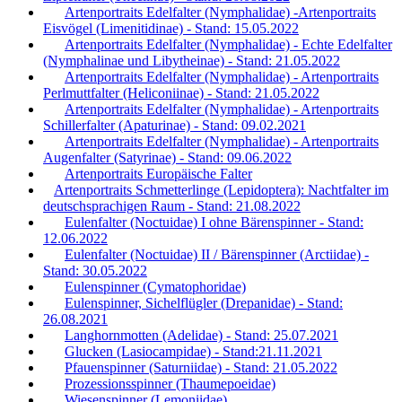
Artenportraits Edelfalter (Nymphalidae) -Artenportraits
Eisvögel (Limenitidinae) - Stand: 15.05.2022
Artenportraits Edelfalter (Nymphalidae) - Echte Edelfalter
(Nymphalinae und Libytheinae) - Stand: 21.05.2022
Artenportraits Edelfalter (Nymphalidae) - Artenportraits
Perlmuttfalter (Heliconiinae) - Stand: 21.05.2022
Artenportraits Edelfalter (Nymphalidae) - Artenportraits
Schillerfalter (Apaturinae) - Stand: 09.02.2021
Artenportraits Edelfalter (Nymphalidae) - Artenportraits
Augenfalter (Satyrinae) - Stand: 09.06.2022
Artenportraits Europäische Falter
Artenportraits Schmetterlinge (Lepidoptera): Nachtfalter im
deutschsprachigen Raum - Stand: 21.08.2022
Eulenfalter (Noctuidae) I ohne Bärenspinner - Stand:
12.06.2022
Eulenfalter (Noctuidae) II / Bärenspinner (Arctiidae) -
Stand: 30.05.2022
Eulenspinner (Cymatophoridae)
Eulenspinner, Sichelflügler (Drepanidae) - Stand:
26.08.2021
Langhornmotten (Adelidae) - Stand: 25.07.2021
Glucken (Lasiocampidae) - Stand:21.11.2021
Pfauenspinner (Saturniidae) - Stand: 21.05.2022
Prozessionsspinner (Thaumepoeidae)
Wiesenspinner (Lemoniidae)