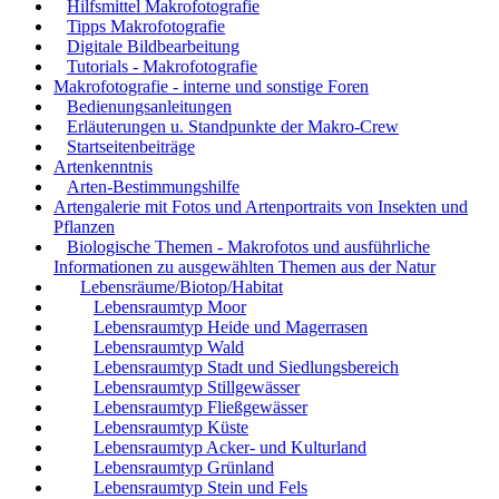
Hilfsmittel Makrofotografie
Tipps Makrofotografie
Digitale Bildbearbeitung
Tutorials - Makrofotografie
Makrofotografie - interne und sonstige Foren
Bedienungsanleitungen
Erläuterungen u. Standpunkte der Makro-Crew
Startseitenbeiträge
Artenkenntnis
Arten-Bestimmungshilfe
Artengalerie mit Fotos und Artenportraits von Insekten und
Pflanzen
Biologische Themen - Makrofotos und ausführliche
Informationen zu ausgewählten Themen aus der Natur
Lebensräume/Biotop/Habitat
Lebensraumtyp Moor
Lebensraumtyp Heide und Magerrasen
Lebensraumtyp Wald
Lebensraumtyp Stadt und Siedlungsbereich
Lebensraumtyp Stillgewässer
Lebensraumtyp Fließgewässer
Lebensraumtyp Küste
Lebensraumtyp Acker- und Kulturland
Lebensraumtyp Grünland
Lebensraumtyp Stein und Fels