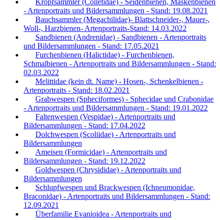
Kropfsammler (Colletidae) - Seidenbienen, Maskenbienen
- Artenportraits und Bildersammlungen - Stand: 19.08.2021
Bauchsammler (Megachilidae)- Blattschneider-, Mauer-,
Woll-, Harzbienen- Artenportraits-Stand: 14.03.2022
Sandbienen (Andrenidae) - Sandbienen - Artenportraits
und Bildersammlungen - Stand: 17.05.2021
Furchenbienen (Halictidae) - Furchenbienen,
Schmalbienen - Artenportraits und Bildersammlungen - Stand:
02.03.2022
Melittidae (kein dt. Name) - Hosen-, Schenkelbienen -
Artenportraits - Stand: 18.02.2021
Grabwespen (Spheciformes) - Sphecidae und Crabonidae
- Artenportraits und Bildersammlungen - Stand: 19.01.2022
Faltenwespen (Vespidae) - Artenportraits und
Bildersammlungen - Stand: 17.04.2022
Dolchwespen (Scoliidae) - Artenportraits und
Bildersammlungen
Ameisen (Formicidae) - Artenportraits und
Bildersammlungen - Stand: 19.12.2022
Goldwespen (Chrysididae) - Artenportraits und
Bildersammlungen
Schlupfwespen und Brackwespen (Ichneumonidae,
Braconidae) - Artenportraits und Bildersammlungen - Stand:
12.09.2021
Überfamilie Evanioidea - Artenportraits und