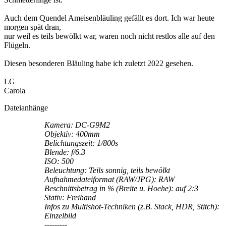
Auch dem Quendel Ameisenbläuling gefällt es dort. Ich war heute
morgen spät dran,
nur weil es teils bewölkt war, waren noch nicht restlos alle auf den
Flügeln.
Diesen besonderen Bläuling habe ich zuletzt 2022 gesehen.
LG
Carola
Dateianhänge
Kamera: DC-G9M2
Objektiv: 400mm
Belichtungszeit: 1/800s
Blende: f/6.3
ISO: 500
Beleuchtung: Teils sonnig, teils bewölkt
Aufnahmedateiformat (RAW/JPG): RAW
Beschnittsbetrag in % (Breite u. Hoehe): auf 2:3
Stativ: Freihand
Infos zu Multishot-Techniken (z.B. Stack, HDR, Stitch):
Einzelbild
---------