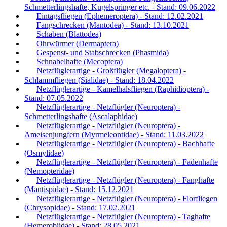
Schmetterlingshafte, Kugelspringer etc. - Stand: 09.06.2022
Eintagsfliegen (Ephemeroptera) - Stand: 12.02.2021
Fangschrecken (Mantodea) - Stand: 13.10.2021
Schaben (Blattodea)
Ohrwürmer (Dermaptera)
Gespenst- und Stabschrecken (Phasmida)
Schnabelhafte (Mecoptera)
Netzflüglerartige - Großflügler (Megaloptera) -
Schlammfliegen (Sialidae) - Stand: 18.04.2022
Netzflüglerartige - Kamelhalsfliegen (Raphidioptera) -
Stand: 07.05.2022
Netzflüglerartige - Netzflügler (Neuroptera) -
Schmetterlingshafte (Ascalaphidae)
Netzflüglerartige - Netzflügler (Neuroptera) -
Ameisenjungfern (Myrmeleontidae) - Stand: 11.03.2022
Netzflüglerartige - Netzflügler (Neuroptera) - Bachhafte
(Osmylidae)
Netzflüglerartige - Netzflügler (Neuroptera) - Fadenhafte
(Nemopteridae)
Netzflüglerartige - Netzflügler (Neuroptera) - Fanghafte
(Mantispidae) - Stand: 15.12.2021
Netzflüglerartige - Netzflügler (Neuroptera) - Florfliegen
(Chrysopidae) - Stand: 17.02.2021
Netzflüglerartige - Netzflügler (Neuroptera) - Taghafte
(Hemerobiidae) - Stand: 28.05.2021