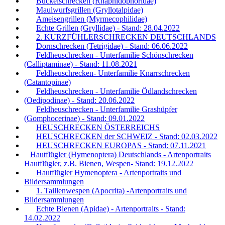
Buckelschrecken (Rhaphidophoridae)
Maulwurfsgrillen (Gryllotalpidae)
Ameisengrillen (Myrmecophilidae)
Echte Grillen (Gryllidae) - Stand: 28.04.2022
2. KURZFÜHLERSCHRECKEN DEUTSCHLANDS
Dornschrecken (Tetrigidae) - Stand: 06.06.2022
Feldheuschrecken - Unterfamilie Schönschrecken
(Calliptaminae) - Stand: 11.08.2021
Feldheuschrecken- Unterfamilie Knarrschrecken
(Catantopinae)
Feldheuschrecken - Unterfamilie Ödlandschrecken
(Oedipodinae) - Stand: 20.06.2022
Feldheuschrecken - Unterfamilie Grashüpfer
(Gomphocerinae) - Stand: 09.01.2022
HEUSCHRECKEN ÖSTERREICHS
HEUSCHRECKEN der SCHWEIZ - Stand: 02.03.2022
HEUSCHRECKEN EUROPAS - Stand: 07.11.2021
Hautflügler (Hymenoptera) Deutschlands - Artenportraits
Hautflügler, z.B. Bienen, Wespen- Stand: 19.12.2022
Hautflügler Hymenoptera - Artenportraits und
Bildersammlungen
1. Taillenwespen (Apocrita) -Artenportraits und
Bildersammlungen
Echte Bienen (Apidae) - Artenportraits - Stand:
14.02.2022