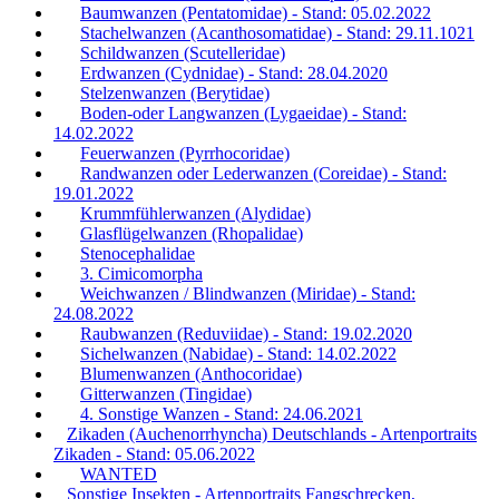
Baumwanzen (Pentatomidae) - Stand: 05.02.2022
Stachelwanzen (Acanthosomatidae) - Stand: 29.11.1021
Schildwanzen (Scutelleridae)
Erdwanzen (Cydnidae) - Stand: 28.04.2020
Stelzenwanzen (Berytidae)
Boden-oder Langwanzen (Lygaeidae) - Stand:
14.02.2022
Feuerwanzen (Pyrrhocoridae)
Randwanzen oder Lederwanzen (Coreidae) - Stand:
19.01.2022
Krummfühlerwanzen (Alydidae)
Glasflügelwanzen (Rhopalidae)
Stenocephalidae
3. Cimicomorpha
Weichwanzen / Blindwanzen (Miridae) - Stand:
24.08.2022
Raubwanzen (Reduviidae) - Stand: 19.02.2020
Sichelwanzen (Nabidae) - Stand: 14.02.2022
Blumenwanzen (Anthocoridae)
Gitterwanzen (Tingidae)
4. Sonstige Wanzen - Stand: 24.06.2021
Zikaden (Auchenorrhyncha) Deutschlands - Artenportraits
Zikaden - Stand: 05.06.2022
WANTED
Sonstige Insekten - Artenportraits Fangschrecken,