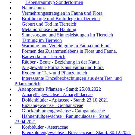
Lebensraumtyp Sonderformen
Naturschutz
Vermehrungsstrategien in Fauna und Flora
Brutfürsorge und Brutpflege im Tierreich
Geburt und Tod im Tierreich
Metamorphose und Häutung
Sinnesorgane und Sinnesleistungen im Tierreich
Tarnung im Tierreich
Warnung und Verteidigung in Fauna und Flora
Formen des Zusammenlebens in Flora und Fauna.
Bauwerke im Tierreich
Räuber - Beute - Beziehung in der Natur
Ausgewählte Portraits aus Fauna und Flora
Exoten im Tier- und Pflanzenreich
Interessante Einzelbeobachtungen aus dem Tier- und
Pflanzenreich
Artenportraits Pflanzen - Stand: 25.08.2022
Amaryllisgewächse - Amaryllidaceae
Doldenblütler - Apiaceae - Stand: 23.10.2021
Enziangewächse - Gentianaceae
Glockenblumengewächse - Campanulaceae
Hahnenfußgewächse - Ranunculaceae - Stand:
23.04.2021
Korbblütler - Asteraceae
Kreuzblütengewächse - Brassicaceae - Stand: 30.12.2021