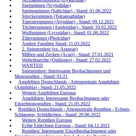
Speispinnen (Scytodidae)
Springspinnen (Salticidae) - Stand: 01.06.2022
Streckerspinnen (Tetragnathidae)
Tapezierspinnen (Atypidae) - Stand: 09.12.2021
Trichterspinnen (Agelenidae) - Stand: 10.02.2022
Wolfspinnen (Lycosidae) - Stand: 01.06.2022
Zitterspinnen (Pholcidae)
Andere Familien Stand: 11.03.2022
2. Spinnentiere (ex. Araneae)
Milben und Zecken (Acari) - Stand: 27.01.2021
Weberknechte (Opiliones) - Stand: 27.02.2021
WANTED
Spinnentiere: Interessante Beobachtungen und
Monografien - Stand: 01/21
Amphibien Deutschlands - Artenportraits Amphibien
(Amphibia) - Stand: 21.05.2022
Weitere Amphibien Europas
Amphibien: Interessante Beobachtungen oder
Einzelmonografien - Stand: 21.05.2022
Reptilien Deutschlands - Artenportraits Reptilien - Echsen,
Schlangen, Schildkröten - Stand: 20.06.2022
Weitere Reptilien Europas
Echte Eidechsen Europas - Stand: 04.12.2021
Reptilien: Interessante Einzelbeobachtungen oder