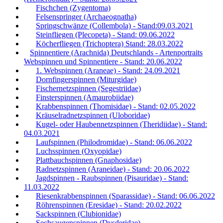
Fischchen (Zygentoma)
Felsenspringer (Archaeognatha)
Springschwänze (Collembola) - Stand:09.03.2021
Steinfliegen (Plecopeta) - Stand: 09.06.2022
Köcherfliegen (Trichoptera) Stand: 28.03.2022
Spinnentiere (Arachnida) Deutschlands - Artenportraits
Webspinnen und Spinnentiere - Stand: 20.06.2022
1. Webspinnen (Araneae) - Stand: 24.09.2021
Dornfingerspinnen (Miturgidae)
Fischernetzspinnen (Segestriidae)
Finsterspinnen (Amaurobiidae)
Krabbenspinnen (Thomisidae) - Stand: 02.05.2022
Kräuselradnetzspinnen (Uloboridae)
Kugel- oder Haubennetzspinnen (Theridiidae) - Stand:
04.03.2021
Laufspinnen (Philodromidae) - Stand: 06.06.2022
Luchsspinnen (Oxyopidae)
Plattbauchspinnen (Gnaphosidae)
Radnetzspinnen (Araneidae) - Stand: 20.06.2022
Jagdspinnen - Raubspinnen (Pisauridae) - Stand:
11.03.2022
Riesenkrabbenspinnen (Sparassidae) - Stand: 06.06.2022
Röhrenspinnen (Eresidae) - Stand: 20.02.2022
Sackspinnen (Clubionidae)
Sechsaugenspinnen (Dysderidae)