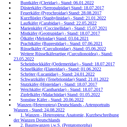
Buntkäfer (Cleridae) - Stand: 06.01.2022
Düsterkäfer (Serropalpidae) Stand: 18.07.2017
Feuerkäfer (Pyrochroidae) Stand: 28.08.2017
Kurzflügler (Staphylinidae) - Stand: 21.01.2022
Laufkäfer (Carabidae) - Stand: 22.05.2022
Marienkäfer (Coccinellidae) - Stand: 15.07.2021
Mistkäfer (Geotrupidae) - Stand: 18.07.2017
Ölkäfer (Meloidae) Stand: 03.04.2021
Prachtkäfer (Buprestidae) - Stand: 07.06.2021
Rüsselkäfer (Curculionidae) -Stand: 05.06.2022
Weitere Rüsselkäferartige (Curculionoidea) - Stand:
23.05.2022
Scheinbockkäfer (Oedemeridae) - Stand: 18.07.2017
Schnellkäfer (Elateridae) - Stand: 01.06.2022
Schröter (Lucanidae) - Stand: 24.01.2022
Schwarzkäfer (Tenebrionidae) Stand: 21.01.2022
Stutzkäfer (Histeridae) - Stand: 18.07.2017
Weichkäfer (Cantharidae) - Stand: 18.07.2017
Zipfelkäfer (Malachiidae) Stand: 01.05.2022
Sonstige Käfer - Stand: 20.06.2022
Wanzen (Heteroptera) Deutschlands - Artenportraits
Wanzen - Stand: 24.08.2022
1. Wanzen - Heteroptera: Anatomie, Kurzbeschreibung
der Wanzen Deutschlands
2. Baumwanzen i.w.S. (Pentatomorpha)