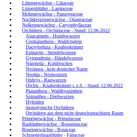
Liliengewächse - Liliaceae
Lippenblütler - Lamiaceae
Mohngewächse - Papaveraceae
Nachtkerzengewächse - Onagraceae
Nelkengewächse - Caryophyllaceae
Orchideen - Orchidaceae - Stand: 12.06.2022
Anacamptis - Hundswurzen
Cephalanthera - Waldvöglein
Dactylorhiza - Knabenkräuter
Epipactis - Stendelwurzen
Gymnadenia - Händelwurzen
Nigritella - Kohlröschen
Neotinea - kein deutscher Name
Neottia - Nestwurzen
Ophrys - Ragwurzen
Orchis - Knabenkräuter i. e.S. - Stand: 12.06.2022
Platanthera - Waldhyazinthen
Spiranthes - Drehwurzen
Hybriden
monotypische Orchideen
Orchideen aus dem nicht deutschsprachigen Raum
Primelgewächse - Primulaceae
Raublattgewächse - Boraginaceae
Rosengewächse - Rosaceae
Schmetterlingsblütler - Fabaceae