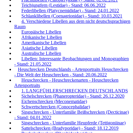
Teichjungfern (Lestidae) - Stand: 06.06.2022
Federlibellen (Platycnemididae) - Stand: 24.01.2022
Schlanklibellen (Coenagrionidae) - Stand: 10.03.2021
4. Verschiedene Libellen aus dem nicht deutschsprachigen
Raum
Europäische Libellen
Afrikanische Libellen
Amerikanische Libellen
Asiatische Libellen
Australische Libellen
Libellen: Interessante Beobachtungen und Monographien
- Stand: 21.05.2022
Heuschrecken Deutschlands - Artenportraits Heuschrecken
- Die Welt der Heuschrecken - Stand: 20.06.2022
Heuschrecken - Heuschreckenarten - Heuschrecken
Artenportraits
1. LANGFÜHLERSCHRECKEN DEUTSCHLANDS
Sichelschrecken (Phaneropteridae) - Stand: 26.12.2020
Eichenschrecken (Meconematidae)
Schwertschrecken (Conocephalidae)
Singschrecken - Unterfamilie Beißschrecken (Decticinae)
- Stand: 04.01.2022
Singschrecken - Unterfamilie Heupferde (Tettigoniinae)
Sattelschrecken (Bradyporidae) - Stand: 18.12.2019