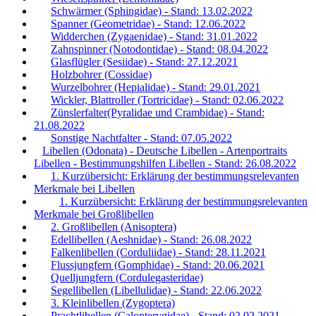
Schwärmer (Sphingidae) - Stand: 13.02.2022
Spanner (Geometridae) - Stand: 12.06.2022
Widderchen (Zygaenidae) - Stand: 31.01.2022
Zahnspinner (Notodontidae) - Stand: 08.04.2022
Glasflügler (Sesiidae) - Stand: 27.12.2021
Holzbohrer (Cossidae)
Wurzelbohrer (Hepialidae) - Stand: 29.01.2021
Wickler, Blattroller (Tortricidae) - Stand: 02.06.2022
Zünslerfalter(Pyralidae und Crambidae) - Stand:
21.08.2022
Sonstige Nachtfalter - Stand: 07.05.2022
Libellen (Odonata) - Deutsche Libellen - Artenportraits
Libellen - Bestimmungshilfen Libellen - Stand: 26.08.2022
1. Kurzübersicht: Erklärung der bestimmungsrelevanten
Merkmale bei Libellen
1. Kurzübersicht: Erklärung der bestimmungsrelevanten
Merkmale bei Großlibellen
2. Großlibellen (Anisoptera)
Edellibellen (Aeshnidae) - Stand: 26.08.2022
Falkenlibellen (Corduliidae) - Stand: 28.11.2021
Flussjungfern (Gomphidae) - Stand: 20.06.2021
Quelljungfern (Cordulegasteridae)
Segellibellen (Libellulidae) - Stand: 22.06.2022
3. Kleinlibellen (Zygoptera)
Prachtlibellen (Calopterygidae) - Stand: 02.02.2021