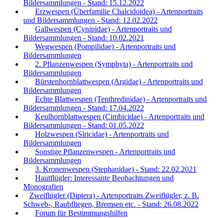
Bildersammlungen - Stand: 15.12.2022
Erzwespen (Überfamilie Chalcidoidea) - Artenportraits
und Bildersammlungen - Stand: 12.02.2022
Gallwespen (Cynipidae) - Artenportraits und
Bildersammlungen - Stand: 10.02.2021
Wegwespen (Pompilidae) - Artenportraits und
Bildersammlungen
2. Pflanzenwespen (Symphyta) - Artenportraits und
Bildersammlungen
Bürstenhornblattwespen (Argidae) - Artenportraits und
Bildersammlungen
Echte Blattwespen (Tenthredinidae) - Artenportraits und
Bildersammlungen - Stand: 17.04.2022
Keulhornblattwespen (Cimbicidae) - Artenportraits und
Bildersammlungen - Stand: 01.05.2022
Holzwespen (Siricidae) - Artenportraits und
Bildersammlungen
Sonstige Pflanzenwespen - Artenportraits und
Bildersammlungen
3. Kronenwespen (Stephanidae) - Stand: 22.02.2021
Hautflügler: Interessante Beobachtungen und
Monografien
Zweiflügler (Diptera) - Artenportraits Zweiflügler, z. B.
Schweb-, Raubfliegen, Bremsen etc. - Stand: 26.08.2022
Forum für Bestimmungshilfen