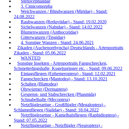
Stenocephalidae
3. Cimicomorpha
Weichwanzen / Blindwanzen (Miridae) - Stand:
24.08.2022
Raubwanzen (Reduviidae) - Stand: 19.02.2020
Sichelwanzen (Nabidae) - Stand: 14.02.2022
Blumenwanzen (Anthocoridae)
Gitterwanzen (Tingidae)
4. Sonstige Wanzen - Stand: 24.06.2021
Zikaden (Auchenorrhyncha) Deutschlands - Artenportraits
Zikaden - Stand: 05.06.2022
WANTED
Sonstige Insekten - Artenportraits Fangschrecken,
Schmetterlingshafte, Kugelspringer etc. - Stand: 09.06.2022
Eintagsfliegen (Ephemeroptera) - Stand: 12.02.2021
Fangschrecken (Mantodea) - Stand: 13.10.2021
Schaben (Blattodea)
Ohrwürmer (Dermaptera)
Gespenst- und Stabschrecken (Phasmida)
Schnabelhafte (Mecoptera)
Netzflüglerartige - Großflügler (Megaloptera) -
Schlammfliegen (Sialidae) - Stand: 18.04.2022
Netzflüglerartige - Kamelhalsfliegen (Raphidioptera) -
Stand: 07.05.2022
Netzflüglerartige - Netzflügler (Neuroptera) -