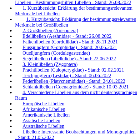
Libellen - Bestimmungshilfen Libellen - Stand: 26.08.2022
1. Kurzübersicht: Erklärung der bestimmungsrelevanten
Merkmale bei Libellen
1. Kurzübersicht: Erklärung der bestimmungsrelevanten
Merkmale bei Großlibellen
2. Großlibellen (Anisoptera)
Edellibellen (Aeshnidae) - Stand: 26.08.2022
Falkenlibellen (Corduliidae) - Stand: 28.11.2021
Flussjungfern (Gomphidae) - Stand: 20.06.2021
Quelljungfern (Cordulegasteridae)
Segellibellen (Libellulidae) - Stand: 22.06.2022
3. Kleinlibellen (Zygoptera)
Prachtlibellen (Calopterygidae) - Stand: 02.02.2021
Teichjungfern (Lestidae) - Stand: 06.06.2022
Federlibellen (Platycnemididae) - Stand: 24.01.2022
Schlanklibellen (Coenagrionidae) - Stand: 10.03.2021
4. Verschiedene Libellen aus dem nicht deutschsprachigen
Raum
Europäische Libellen
Afrikanische Libellen
Amerikanische Libellen
Asiatische Libellen
Australische Libellen
Libellen: Interessante Beobachtungen und Monographien
- Stand: 21.05.2022