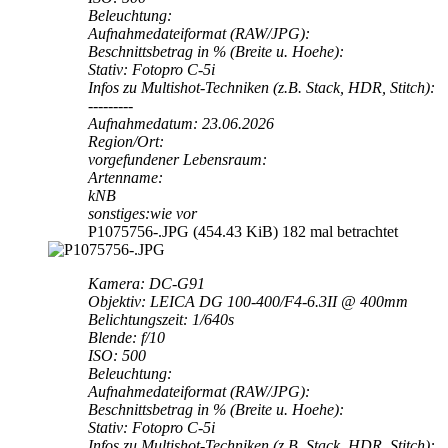
Beleuchtung:
Aufnahmedateiformat (RAW/JPG):
Beschnittsbetrag in % (Breite u. Hoehe):
Stativ: Fotopro C-5i
Infos zu Multishot-Techniken (z.B. Stack, HDR, Stitch):
---------
Aufnahmedatum: 23.06.2026
Region/Ort:
vorgefundener Lebensraum:
Artenname:
kNB
sonstiges:wie vor
P1075756-.JPG (454.43 KiB) 182 mal betrachtet
Kamera: DC-G91
Objektiv: LEICA DG 100-400/F4-6.3II @ 400mm
Belichtungszeit: 1/640s
Blende: f/10
ISO: 500
Beleuchtung:
Aufnahmedateiformat (RAW/JPG):
Beschnittsbetrag in % (Breite u. Hoehe):
Stativ: Fotopro C-5i
Infos zu Multishot-Techniken (z.B. Stack, HDR, Stitch):