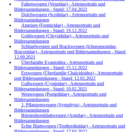
Faltenwespen (Vespidae) - Artenportraits und
Bildersammlungen - Stand: 17.04.2022
Dolchwespen (Scoliidae) - Artenportraits und
Bildersammlungen
Ameisen (Formicidae) - Artenportraits und
Bildersammlungen - Stand: 19.12.2022
Goldwespen (Chrysididae) - Artenportraits und
Bildersammlungen
Schlupfwespen und Brackwespen (Ichneumonidae,
Braconidae) - Artenportraits und Bildersammlungen - Stand:
12.09.2021
Überfamilie Evanioidea - Artenportraits und
Bildersammlungen - Stand: 15.12.2022
Erzwespen (Überfamilie Chalcidoidea) - Artenportraits
und Bildersammlungen - Stand: 12.02.2022
Gallwespen (Cynipidae) - Artenportraits und
Bildersammlungen - Stand: 10.02.2021
Wegwespen (Pompilidae) - Artenportraits und
Bildersammlungen
2. Pflanzenwespen (Symphyta) - Artenportraits und
Bildersammlungen
Bürstenhornblattwespen (Argidae) - Artenportraits und
Bildersammlungen
Echte Blattwespen (Tenthredinidae) - Artenportraits und
Bildersammlungen - Stand: 17.04.2022