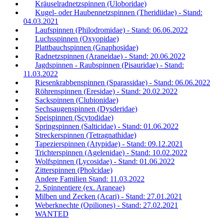
Kräuselradnetzspinnen (Uloboridae)
Kugel- oder Haubennetzspinnen (Theridiidae) - Stand:
04.03.2021
Laufspinnen (Philodromidae) - Stand: 06.06.2022
Luchsspinnen (Oxyopidae)
Plattbauchspinnen (Gnaphosidae)
Radnetzspinnen (Araneidae) - Stand: 20.06.2022
Jagdspinnen - Raubspinnen (Pisauridae) - Stand:
11.03.2022
Riesenkrabbenspinnen (Sparassidae) - Stand: 06.06.2022
Röhrenspinnen (Eresidae) - Stand: 20.02.2022
Sackspinnen (Clubionidae)
Sechsaugenspinnen (Dysderidae)
Speispinnen (Scytodidae)
Springspinnen (Salticidae) - Stand: 01.06.2022
Streckerspinnen (Tetragnathidae)
Tapezierspinnen (Atypidae) - Stand: 09.12.2021
Trichterspinnen (Agelenidae) - Stand: 10.02.2022
Wolfspinnen (Lycosidae) - Stand: 01.06.2022
Zitterspinnen (Pholcidae)
Andere Familien Stand: 11.03.2022
2. Spinnentiere (ex. Araneae)
Milben und Zecken (Acari) - Stand: 27.01.2021
Weberknechte (Opiliones) - Stand: 27.02.2021
WANTED