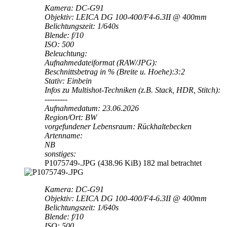
Kamera: DC-G91
Objektiv: LEICA DG 100-400/F4-6.3II @ 400mm
Belichtungszeit: 1/640s
Blende: f/10
ISO: 500
Beleuchtung:
Aufnahmedateiformat (RAW/JPG):
Beschnittsbetrag in % (Breite u. Hoehe):3:2
Stativ: Einbein
Infos zu Multishot-Techniken (z.B. Stack, HDR, Stitch):
---------
Aufnahmedatum: 23.06.2026
Region/Ort: BW
vorgefundener Lebensraum: Rückhaltebecken
Artenname:
NB
sonstiges:
P1075749-.JPG (438.96 KiB) 182 mal betrachtet
Kamera: DC-G91
Objektiv: LEICA DG 100-400/F4-6.3II @ 400mm
Belichtungszeit: 1/640s
Blende: f/10
ISO: 500