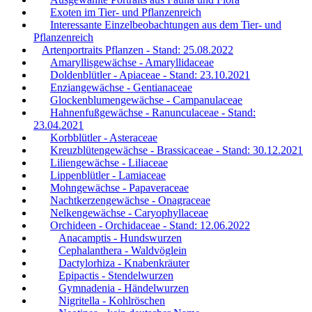
Exoten im Tier- und Pflanzenreich
Interessante Einzelbeobachtungen aus dem Tier- und
Pflanzenreich
Artenportraits Pflanzen - Stand: 25.08.2022
Amaryllisgewächse - Amaryllidaceae
Doldenblütler - Apiaceae - Stand: 23.10.2021
Enziangewächse - Gentianaceae
Glockenblumengewächse - Campanulaceae
Hahnenfußgewächse - Ranunculaceae - Stand:
23.04.2021
Korbblütler - Asteraceae
Kreuzblütengewächse - Brassicaceae - Stand: 30.12.2021
Liliengewächse - Liliaceae
Lippenblütler - Lamiaceae
Mohngewächse - Papaveraceae
Nachtkerzengewächse - Onagraceae
Nelkengewächse - Caryophyllaceae
Orchideen - Orchidaceae - Stand: 12.06.2022
Anacamptis - Hundswurzen
Cephalanthera - Waldvöglein
Dactylorhiza - Knabenkräuter
Epipactis - Stendelwurzen
Gymnadenia - Händelwurzen
Nigritella - Kohlröschen