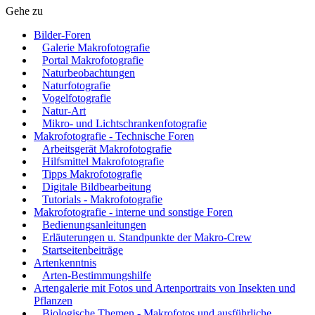
Gehe zu
Bilder-Foren
Galerie Makrofotografie
Portal Makrofotografie
Naturbeobachtungen
Naturfotografie
Vogelfotografie
Natur-Art
Mikro- und Lichtschrankenfotografie
Makrofotografie - Technische Foren
Arbeitsgerät Makrofotografie
Hilfsmittel Makrofotografie
Tipps Makrofotografie
Digitale Bildbearbeitung
Tutorials - Makrofotografie
Makrofotografie - interne und sonstige Foren
Bedienungsanleitungen
Erläuterungen u. Standpunkte der Makro-Crew
Startseitenbeiträge
Artenkenntnis
Arten-Bestimmungshilfe
Artengalerie mit Fotos und Artenportraits von Insekten und
Pflanzen
Biologische Themen - Makrofotos und ausführliche