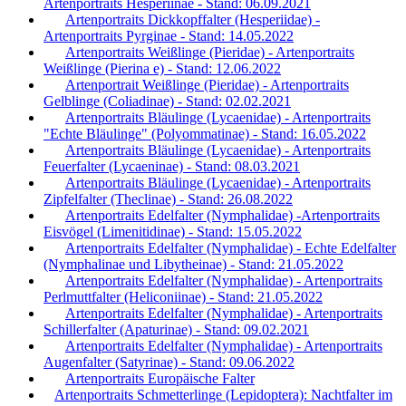
Artenportraits Hesperiinae - Stand: 06.09.2021
Artenportraits Dickkopffalter (Hesperiidae) -
Artenportraits Pyrginae - Stand: 14.05.2022
Artenportraits Weißlinge (Pieridae) - Artenportraits
Weißlinge (Pierina e) - Stand: 12.06.2022
Artenportrait Weißlinge (Pieridae) - Artenportraits
Gelblinge (Coliadinae) - Stand: 02.02.2021
Artenportraits Bläulinge (Lycaenidae) - Artenportraits
"Echte Bläulinge" (Polyommatinae) - Stand: 16.05.2022
Artenportraits Bläulinge (Lycaenidae) - Artenportraits
Feuerfalter (Lycaeninae) - Stand: 08.03.2021
Artenportraits Bläulinge (Lycaenidae) - Artenportraits
Zipfelfalter (Theclinae) - Stand: 26.08.2022
Artenportraits Edelfalter (Nymphalidae) -Artenportraits
Eisvögel (Limenitidinae) - Stand: 15.05.2022
Artenportraits Edelfalter (Nymphalidae) - Echte Edelfalter
(Nymphalinae und Libytheinae) - Stand: 21.05.2022
Artenportraits Edelfalter (Nymphalidae) - Artenportraits
Perlmuttfalter (Heliconiinae) - Stand: 21.05.2022
Artenportraits Edelfalter (Nymphalidae) - Artenportraits
Schillerfalter (Apaturinae) - Stand: 09.02.2021
Artenportraits Edelfalter (Nymphalidae) - Artenportraits
Augenfalter (Satyrinae) - Stand: 09.06.2022
Artenportraits Europäische Falter
Artenportraits Schmetterlinge (Lepidoptera): Nachtfalter im