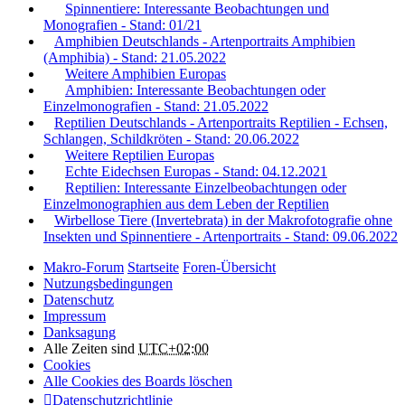
Spinnentiere: Interessante Beobachtungen und
Monografien - Stand: 01/21
Amphibien Deutschlands - Artenportraits Amphibien
(Amphibia) - Stand: 21.05.2022
Weitere Amphibien Europas
Amphibien: Interessante Beobachtungen oder
Einzelmonografien - Stand: 21.05.2022
Reptilien Deutschlands - Artenportraits Reptilien - Echsen,
Schlangen, Schildkröten - Stand: 20.06.2022
Weitere Reptilien Europas
Echte Eidechsen Europas - Stand: 04.12.2021
Reptilien: Interessante Einzelbeobachtungen oder
Einzelmonographien aus dem Leben der Reptilien
Wirbellose Tiere (Invertebrata) in der Makrofotografie ohne
Insekten und Spinnentiere - Artenportraits - Stand: 09.06.2022
Makro-Forum
Startseite
Foren-Übersicht
Nutzungsbedingungen
Datenschutz
Impressum
Danksagung
Alle Zeiten sind
UTC+02:00
Cookies
Alle Cookies des Boards löschen
Datenschutzrichtlinie