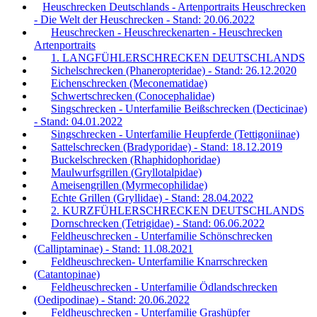
Heuschrecken Deutschlands - Artenportraits Heuschrecken
- Die Welt der Heuschrecken - Stand: 20.06.2022
Heuschrecken - Heuschreckenarten - Heuschrecken
Artenportraits
1. LANGFÜHLERSCHRECKEN DEUTSCHLANDS
Sichelschrecken (Phaneropteridae) - Stand: 26.12.2020
Eichenschrecken (Meconematidae)
Schwertschrecken (Conocephalidae)
Singschrecken - Unterfamilie Beißschrecken (Decticinae)
- Stand: 04.01.2022
Singschrecken - Unterfamilie Heupferde (Tettigoniinae)
Sattelschrecken (Bradyporidae) - Stand: 18.12.2019
Buckelschrecken (Rhaphidophoridae)
Maulwurfsgrillen (Gryllotalpidae)
Ameisengrillen (Myrmecophilidae)
Echte Grillen (Gryllidae) - Stand: 28.04.2022
2. KURZFÜHLERSCHRECKEN DEUTSCHLANDS
Dornschrecken (Tetrigidae) - Stand: 06.06.2022
Feldheuschrecken - Unterfamilie Schönschrecken
(Calliptaminae) - Stand: 11.08.2021
Feldheuschrecken- Unterfamilie Knarrschrecken
(Catantopinae)
Feldheuschrecken - Unterfamilie Ödlandschrecken
(Oedipodinae) - Stand: 20.06.2022
Feldheuschrecken - Unterfamilie Grashüpfer