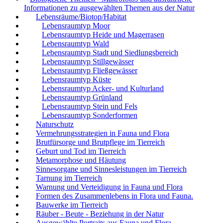
Informationen zu ausgewählten Themen aus der Natur
Lebensräume/Biotop/Habitat
Lebensraumtyp Moor
Lebensraumtyp Heide und Magerrasen
Lebensraumtyp Wald
Lebensraumtyp Stadt und Siedlungsbereich
Lebensraumtyp Stillgewässer
Lebensraumtyp Fließgewässer
Lebensraumtyp Küste
Lebensraumtyp Acker- und Kulturland
Lebensraumtyp Grünland
Lebensraumtyp Stein und Fels
Lebensraumtyp Sonderformen
Naturschutz
Vermehrungsstrategien in Fauna und Flora
Brutfürsorge und Brutpflege im Tierreich
Geburt und Tod im Tierreich
Metamorphose und Häutung
Sinnesorgane und Sinnesleistungen im Tierreich
Tarnung im Tierreich
Warnung und Verteidigung in Fauna und Flora
Formen des Zusammenlebens in Flora und Fauna.
Bauwerke im Tierreich
Räuber - Beute - Beziehung in der Natur
Ausgewählte Portraits aus Fauna und Flora