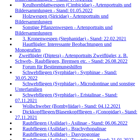
Keulhornblattwespen (Cimbicidae) - Artenportraits und
Bildersammlungen - Stand: 01.05.2022
Holzwespen (Siricidae) - Artenportraits und
Bildersammlungen
Sonstige Pflanzenwespen - Artenportraits und
Bildersammlungen
3. Kronenwespen (Stephanidae) - Stand: 22.02.2021
Hautflügler: Interessante Beobachtungen und
Monografien
Zweiflügler (Diptera) - Artenportraits Zweiflügler, z. B.
Schweb-, Raubfliegen, Bremsen etc. - Stand: 26.08.2022
Forum für Bestimmungshilfen
Schwebfliegen (Syrphidae) - Syrphinae - Stand:
30.05.2022
Schwebfliegen (Syrphidae) - Microdontinae und sonstige
Unterfamilien
Schwebfliegen (Syrphidae) - Eristalinae - Stand:
07.11.2021
Wollschweber (Bombyliidae) - Stand: 04.12.2021
Dickkopffliegen/Blasenkopffliegen - (Conopidae) - Stand:
27.11.2021
Raubfliegen (Asilidae) - Asilinae - Stand: 06.06.2022
Raubfliegen (Asilidae) - Brachyrhopalinae
Raubfliegen (Asilidae) - Dasypogoniae
Raubfliegen (Asilidae) - Dioctriinae - Stand: 21.01.2022