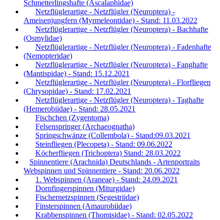
Schmetterlingshafte (Ascalaphidae)
Netzflüglerartige - Netzflügler (Neuroptera) -
Ameisenjungfern (Myrmeleontidae) - Stand: 11.03.2022
Netzflüglerartige - Netzflügler (Neuroptera) - Bachhafte
(Osmylidae)
Netzflüglerartige - Netzflügler (Neuroptera) - Fadenhafte
(Nemopteridae)
Netzflüglerartige - Netzflügler (Neuroptera) - Fanghafte
(Mantispidae) - Stand: 15.12.2021
Netzflüglerartige - Netzflügler (Neuroptera) - Florfliegen
(Chrysopidae) - Stand: 17.02.2021
Netzflüglerartige - Netzflügler (Neuroptera) - Taghafte
(Hemerobiidae) - Stand: 28.05.2021
Fischchen (Zygentoma)
Felsenspringer (Archaeognatha)
Springschwänze (Collembola) - Stand:09.03.2021
Steinfliegen (Plecopeta) - Stand: 09.06.2022
Köcherfliegen (Trichoptera) Stand: 28.03.2022
Spinnentiere (Arachnida) Deutschlands - Artenportraits
Webspinnen und Spinnentiere - Stand: 20.06.2022
1. Webspinnen (Araneae) - Stand: 24.09.2021
Dornfingerspinnen (Miturgidae)
Fischernetzspinnen (Segestriidae)
Finsterspinnen (Amaurobiidae)
Krabbenspinnen (Thomisidae) - Stand: 02.05.2022