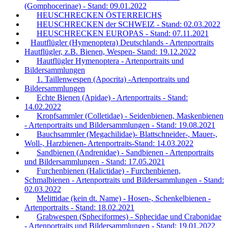
(Gomphocerinae) - Stand: 09.01.2022
HEUSCHRECKEN ÖSTERREICHS
HEUSCHRECKEN der SCHWEIZ - Stand: 02.03.2022
HEUSCHRECKEN EUROPAS - Stand: 07.11.2021
Hautflügler (Hymenoptera) Deutschlands - Artenportraits
Hautflügler, z.B. Bienen, Wespen- Stand: 19.12.2022
Hautflügler Hymenoptera - Artenportraits und
Bildersammlungen
1. Taillenwespen (Apocrita) -Artenportraits und
Bildersammlungen
Echte Bienen (Apidae) - Artenportraits - Stand:
14.02.2022
Kropfsammler (Colletidae) - Seidenbienen, Maskenbienen
- Artenportraits und Bildersammlungen - Stand: 19.08.2021
Bauchsammler (Megachilidae)- Blattschneider-, Mauer-,
Woll-, Harzbienen- Artenportraits-Stand: 14.03.2022
Sandbienen (Andrenidae) - Sandbienen - Artenportraits
und Bildersammlungen - Stand: 17.05.2021
Furchenbienen (Halictidae) - Furchenbienen,
Schmalbienen - Artenportraits und Bildersammlungen - Stand:
02.03.2022
Melittidae (kein dt. Name) - Hosen-, Schenkelbienen -
Artenportraits - Stand: 18.02.2021
Grabwespen (Spheciformes) - Sphecidae und Crabonidae
- Artenportraits und Bildersammlungen - Stand: 19.01.2022