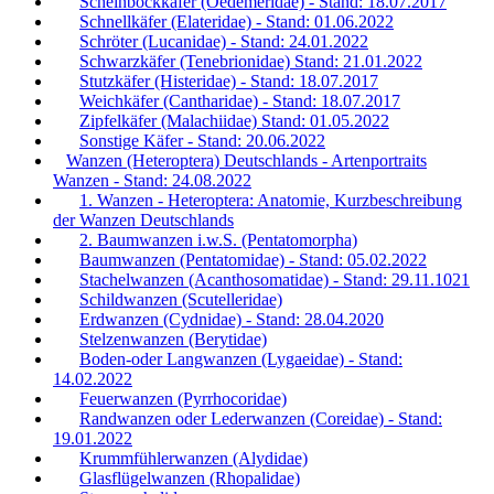
Scheinbockkäfer (Oedemeridae) - Stand: 18.07.2017
Schnellkäfer (Elateridae) - Stand: 01.06.2022
Schröter (Lucanidae) - Stand: 24.01.2022
Schwarzkäfer (Tenebrionidae) Stand: 21.01.2022
Stutzkäfer (Histeridae) - Stand: 18.07.2017
Weichkäfer (Cantharidae) - Stand: 18.07.2017
Zipfelkäfer (Malachiidae) Stand: 01.05.2022
Sonstige Käfer - Stand: 20.06.2022
Wanzen (Heteroptera) Deutschlands - Artenportraits
Wanzen - Stand: 24.08.2022
1. Wanzen - Heteroptera: Anatomie, Kurzbeschreibung
der Wanzen Deutschlands
2. Baumwanzen i.w.S. (Pentatomorpha)
Baumwanzen (Pentatomidae) - Stand: 05.02.2022
Stachelwanzen (Acanthosomatidae) - Stand: 29.11.1021
Schildwanzen (Scutelleridae)
Erdwanzen (Cydnidae) - Stand: 28.04.2020
Stelzenwanzen (Berytidae)
Boden-oder Langwanzen (Lygaeidae) - Stand:
14.02.2022
Feuerwanzen (Pyrrhocoridae)
Randwanzen oder Lederwanzen (Coreidae) - Stand:
19.01.2022
Krummfühlerwanzen (Alydidae)
Glasflügelwanzen (Rhopalidae)