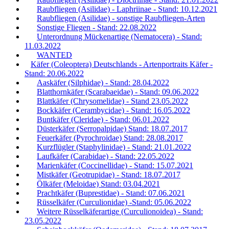
Raubfliegen (Asilidae) - Laphriinae - Stand: 10.12.2021
Raubfliegen (Asilidae) - sonstige Raubfliegen-Arten
Sonstige Fliegen - Stand: 22.08.2022
Unterordnung Mückenartige (Nematocera) - Stand:
11.03.2022
WANTED
Käfer (Coleoptera) Deutschlands - Artenportraits Käfer -
Stand: 20.06.2022
Aaskäfer (Silphidae) - Stand: 28.04.2022
Blatthornkäfer (Scarabaeidae) - Stand: 09.06.2022
Blattkäfer (Chrysomelidae) - Stand 23.05.2022
Bockkäfer (Cerambycidae) - Stand: 16.05.2022
Buntkäfer (Cleridae) - Stand: 06.01.2022
Düsterkäfer (Serropalpidae) Stand: 18.07.2017
Feuerkäfer (Pyrochroidae) Stand: 28.08.2017
Kurzflügler (Staphylinidae) - Stand: 21.01.2022
Laufkäfer (Carabidae) - Stand: 22.05.2022
Marienkäfer (Coccinellidae) - Stand: 15.07.2021
Mistkäfer (Geotrupidae) - Stand: 18.07.2017
Ölkäfer (Meloidae) Stand: 03.04.2021
Prachtkäfer (Buprestidae) - Stand: 07.06.2021
Rüsselkäfer (Curculionidae) -Stand: 05.06.2022
Weitere Rüsselkäferartige (Curculionoidea) - Stand:
23.05.2022