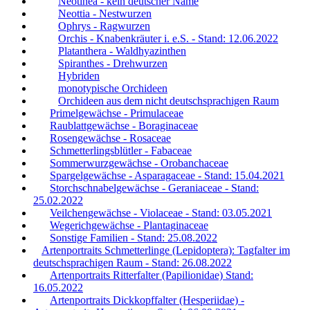
Neotinea - kein deutscher Name
Neottia - Nestwurzen
Ophrys - Ragwurzen
Orchis - Knabenkräuter i. e.S. - Stand: 12.06.2022
Platanthera - Waldhyazinthen
Spiranthes - Drehwurzen
Hybriden
monotypische Orchideen
Orchideen aus dem nicht deutschsprachigen Raum
Primelgewächse - Primulaceae
Raublattgewächse - Boraginaceae
Rosengewächse - Rosaceae
Schmetterlingsblütler - Fabaceae
Sommerwurzgewächse - Orobanchaceae
Spargelgewächse - Asparagaceae - Stand: 15.04.2021
Storchschnabelgewächse - Geraniaceae - Stand:
25.02.2022
Veilchengewächse - Violaceae - Stand: 03.05.2021
Wegerichgewächse - Plantaginaceae
Sonstige Familien - Stand: 25.08.2022
Artenportraits Schmetterlinge (Lepidoptera): Tagfalter im
deutschsprachigen Raum - Stand: 26.08.2022
Artenportraits Ritterfalter (Papilionidae) Stand:
16.05.2022
Artenportraits Dickkopffalter (Hesperiidae) -