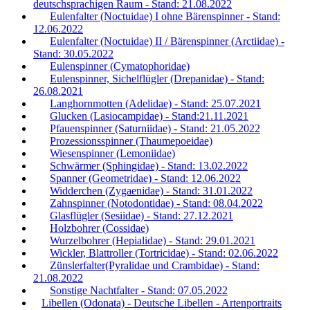
deutschsprachigen Raum - Stand: 21.08.2022
Eulenfalter (Noctuidae) I ohne Bärenspinner - Stand:
12.06.2022
Eulenfalter (Noctuidae) II / Bärenspinner (Arctiidae) -
Stand: 30.05.2022
Eulenspinner (Cymatophoridae)
Eulenspinner, Sichelflügler (Drepanidae) - Stand:
26.08.2021
Langhornmotten (Adelidae) - Stand: 25.07.2021
Glucken (Lasiocampidae) - Stand:21.11.2021
Pfauenspinner (Saturniidae) - Stand: 21.05.2022
Prozessionsspinner (Thaumepoeidae)
Wiesenspinner (Lemoniidae)
Schwärmer (Sphingidae) - Stand: 13.02.2022
Spanner (Geometridae) - Stand: 12.06.2022
Widderchen (Zygaenidae) - Stand: 31.01.2022
Zahnspinner (Notodontidae) - Stand: 08.04.2022
Glasflügler (Sesiidae) - Stand: 27.12.2021
Holzbohrer (Cossidae)
Wurzelbohrer (Hepialidae) - Stand: 29.01.2021
Wickler, Blattroller (Tortricidae) - Stand: 02.06.2022
Zünslerfalter(Pyralidae und Crambidae) - Stand:
21.08.2022
Sonstige Nachtfalter - Stand: 07.05.2022
Libellen (Odonata) - Deutsche Libellen - Artenportraits