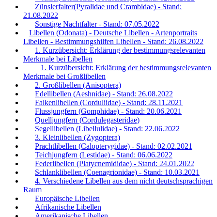
Zünslerfalter(Pyralidae und Crambidae) - Stand:
21.08.2022
Sonstige Nachtfalter - Stand: 07.05.2022
Libellen (Odonata) - Deutsche Libellen - Artenportraits
Libellen - Bestimmungshilfen Libellen - Stand: 26.08.2022
1. Kurzübersicht: Erklärung der bestimmungsrelevanten
Merkmale bei Libellen
1. Kurzübersicht: Erklärung der bestimmungsrelevanten
Merkmale bei Großlibellen
2. Großlibellen (Anisoptera)
Edellibellen (Aeshnidae) - Stand: 26.08.2022
Falkenlibellen (Corduliidae) - Stand: 28.11.2021
Flussjungfern (Gomphidae) - Stand: 20.06.2021
Quelljungfern (Cordulegasteridae)
Segellibellen (Libellulidae) - Stand: 22.06.2022
3. Kleinlibellen (Zygoptera)
Prachtlibellen (Calopterygidae) - Stand: 02.02.2021
Teichjungfern (Lestidae) - Stand: 06.06.2022
Federlibellen (Platycnemididae) - Stand: 24.01.2022
Schlanklibellen (Coenagrionidae) - Stand: 10.03.2021
4. Verschiedene Libellen aus dem nicht deutschsprachigen
Raum
Europäische Libellen
Afrikanische Libellen
Amerikanische Libellen