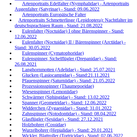
Artenportraits Edelfalter (Nymphalidae) - Artenportraits
Augenfalter (Satyrinae) - Stand: 09.06.2022
Artenportraits Europäische Falter
Artenportraits Schmetterlinge (Lepidoptera): Nachtfalter im
deutschsprachigen Raum - Stand: 21.08.2022
Eulenfalter (Noctuidae) I ohne Bärenspinner - Stand:
12.06.2022
Eulenfalter (Noctuidae) II / Bärenspinner (Arctiidae) -
Stand: 30.05.2022
Eulenspinner (Cymatophoridae)
Eulenspinner, Sichelflügler (Drepanidae) - Stand:
26.08.2021
Langhornmotten (Adelidae) - Stand: 25.07.2021
Glucken (Lasiocampidae) - Stand:21.11.2021
Pfauenspinner (Saturniidae) - Stand: 21.05.2022
Prozessionsspinner (Thaumepoeidae)
Wiesenspinner (Lemoniidae)
Schwärmer (Sphingidae) - Stand: 13.02.2022
Spanner (Geometridae) - Stand: 12.06.2022
Widderchen (Zygaenidae) - Stand: 31.01.2022
Zahnspinner (Notodontidae) - Stand: 08.04.2022
Glasflügler (Sesiidae) - Stand: 27.12.2021
Holzbohrer (Cossidae)
Wurzelbohrer (Hepialidae) - Stand: 29.01.2021
Wickler, Blattroller (Tortricidae) - Stand: 02.06.2022