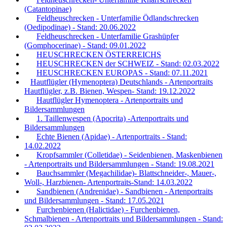
(Catantopinae)
Feldheuschrecken - Unterfamilie Ödlandschrecken
(Oedipodinae) - Stand: 20.06.2022
Feldheuschrecken - Unterfamilie Grashüpfer
(Gomphocerinae) - Stand: 09.01.2022
HEUSCHRECKEN ÖSTERREICHS
HEUSCHRECKEN der SCHWEIZ - Stand: 02.03.2022
HEUSCHRECKEN EUROPAS - Stand: 07.11.2021
Hautflügler (Hymenoptera) Deutschlands - Artenportraits
Hautflügler, z.B. Bienen, Wespen- Stand: 19.12.2022
Hautflügler Hymenoptera - Artenportraits und
Bildersammlungen
1. Taillenwespen (Apocrita) -Artenportraits und
Bildersammlungen
Echte Bienen (Apidae) - Artenportraits - Stand:
14.02.2022
Kropfsammler (Colletidae) - Seidenbienen, Maskenbienen
- Artenportraits und Bildersammlungen - Stand: 19.08.2021
Bauchsammler (Megachilidae)- Blattschneider-, Mauer-,
Woll-, Harzbienen- Artenportraits-Stand: 14.03.2022
Sandbienen (Andrenidae) - Sandbienen - Artenportraits
und Bildersammlungen - Stand: 17.05.2021
Furchenbienen (Halictidae) - Furchenbienen,
Schmalbienen - Artenportraits und Bildersammlungen - Stand: