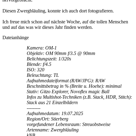
Diesen Zwergbläuling, konnte ich auch dort fotografieren.
Ich freue mich schon auf nächste Woche, auf die tollen Menschen
und auf das was wir dieses Jahr finden werden.
Dateianhänge
Kamera: OM-1
Objektiv: OM 90mm f/3.5 @ 90mm
Belichtungszeit: 1/320s
Blende: f/4.5
ISO: 320
Beleuchtung: TL
Aufnahmedateiformat (RAW/JPG): RAW
Beschnittsbetrag in % (Breite u. Hoehe): minimal
Stativ: Gitzo Explorer, Novoflex magic Ball
Infos zu Multishot-Techniken (z.B. Stack, HDR, Stitch):
Stack aus 21 Einzelbildern
---------
Aufnahmedatum: 19.07.2025
Region/Ort: Stierberg
vorgefundener Lebensraum: Streuobstweise
Artenname: Zwergbläuling
kNB