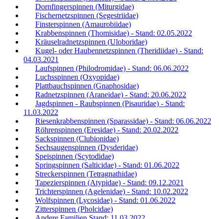
Dornfingerspinnen (Miturgidae)
Fischernetzspinnen (Segestriidae)
Finsterspinnen (Amaurobiidae)
Krabbenspinnen (Thomisidae) - Stand: 02.05.2022
Kräuselradnetzspinnen (Uloboridae)
Kugel- oder Haubennetzspinnen (Theridiidae) - Stand:
04.03.2021
Laufspinnen (Philodromidae) - Stand: 06.06.2022
Luchsspinnen (Oxyopidae)
Plattbauchspinnen (Gnaphosidae)
Radnetzspinnen (Araneidae) - Stand: 20.06.2022
Jagdspinnen - Raubspinnen (Pisauridae) - Stand:
11.03.2022
Riesenkrabbenspinnen (Sparassidae) - Stand: 06.06.2022
Röhrenspinnen (Eresidae) - Stand: 20.02.2022
Sackspinnen (Clubionidae)
Sechsaugenspinnen (Dysderidae)
Speispinnen (Scytodidae)
Springspinnen (Salticidae) - Stand: 01.06.2022
Streckerspinnen (Tetragnathidae)
Tapezierspinnen (Atypidae) - Stand: 09.12.2021
Trichterspinnen (Agelenidae) - Stand: 10.02.2022
Wolfspinnen (Lycosidae) - Stand: 01.06.2022
Zitterspinnen (Pholcidae)
Andere Familien Stand: 11.03.2022