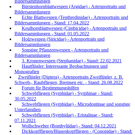
Bildersammlungen
Bürstenhornblattwespen (Argidae) - Artenportraits und
Bildersammlungen
Echte Blattwespen (Tenthredinidae) - Artenportraits und
Bildersammlungen - Stand: 17.04.2022
Keulhornblattwespen (Cimbicidae) - Artenportraits und
Bildersammlungen - Stand: 01.05.2022
Holzwespen (Siricidae) - Artenportraits und
Bildersammlungen
Sonstige Pflanzenwespen - Artenportraits und
Bildersammlungen
3. Kronenwespen (Stephanidae) - Stand: 22.02.2021
Hautflügler: Interessante Beobachtungen und
Monografien
Zweiflügler (Diptera) - Artenportraits Zweiflügler, z. B.
Schweb-, Raubfliegen, Bremsen etc. - Stand: 26.08.2022
Forum für Bestimmungshilfen
Schwebfliegen (Syrphidae) - Syrphinae - Stand:
30.05.2022
Schwebfliegen (Syrphidae) - Microdontinae und sonstige
Unterfamilien
Schwebfliegen (Syrphidae) - Eristalinae - Stand:
07.11.2021
Wollschweber (Bombyliidae) - Stand: 04.12.2021
Dickkopffliegen/Blasenkopffliegen - (Conopidae) - Stand: