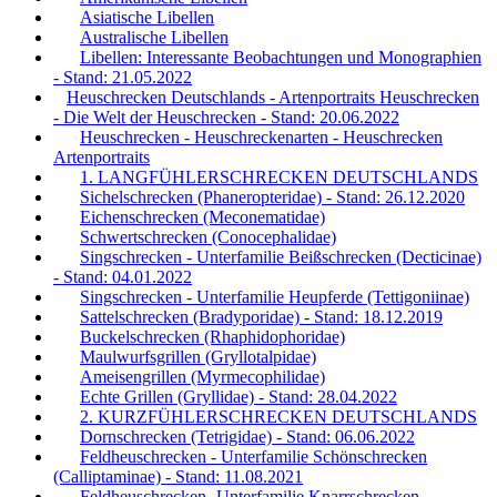
Asiatische Libellen
Australische Libellen
Libellen: Interessante Beobachtungen und Monographien
- Stand: 21.05.2022
Heuschrecken Deutschlands - Artenportraits Heuschrecken
- Die Welt der Heuschrecken - Stand: 20.06.2022
Heuschrecken - Heuschreckenarten - Heuschrecken
Artenportraits
1. LANGFÜHLERSCHRECKEN DEUTSCHLANDS
Sichelschrecken (Phaneropteridae) - Stand: 26.12.2020
Eichenschrecken (Meconematidae)
Schwertschrecken (Conocephalidae)
Singschrecken - Unterfamilie Beißschrecken (Decticinae)
- Stand: 04.01.2022
Singschrecken - Unterfamilie Heupferde (Tettigoniinae)
Sattelschrecken (Bradyporidae) - Stand: 18.12.2019
Buckelschrecken (Rhaphidophoridae)
Maulwurfsgrillen (Gryllotalpidae)
Ameisengrillen (Myrmecophilidae)
Echte Grillen (Gryllidae) - Stand: 28.04.2022
2. KURZFÜHLERSCHRECKEN DEUTSCHLANDS
Dornschrecken (Tetrigidae) - Stand: 06.06.2022
Feldheuschrecken - Unterfamilie Schönschrecken
(Calliptaminae) - Stand: 11.08.2021
Feldheuschrecken- Unterfamilie Knarrschrecken