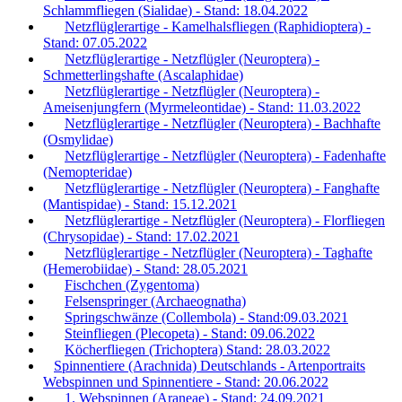
Schlammfliegen (Sialidae) - Stand: 18.04.2022
Netzflüglerartige - Kamelhalsfliegen (Raphidioptera) -
Stand: 07.05.2022
Netzflüglerartige - Netzflügler (Neuroptera) -
Schmetterlingshafte (Ascalaphidae)
Netzflüglerartige - Netzflügler (Neuroptera) -
Ameisenjungfern (Myrmeleontidae) - Stand: 11.03.2022
Netzflüglerartige - Netzflügler (Neuroptera) - Bachhafte
(Osmylidae)
Netzflüglerartige - Netzflügler (Neuroptera) - Fadenhafte
(Nemopteridae)
Netzflüglerartige - Netzflügler (Neuroptera) - Fanghafte
(Mantispidae) - Stand: 15.12.2021
Netzflüglerartige - Netzflügler (Neuroptera) - Florfliegen
(Chrysopidae) - Stand: 17.02.2021
Netzflüglerartige - Netzflügler (Neuroptera) - Taghafte
(Hemerobiidae) - Stand: 28.05.2021
Fischchen (Zygentoma)
Felsenspringer (Archaeognatha)
Springschwänze (Collembola) - Stand:09.03.2021
Steinfliegen (Plecopeta) - Stand: 09.06.2022
Köcherfliegen (Trichoptera) Stand: 28.03.2022
Spinnentiere (Arachnida) Deutschlands - Artenportraits
Webspinnen und Spinnentiere - Stand: 20.06.2022
1. Webspinnen (Araneae) - Stand: 24.09.2021