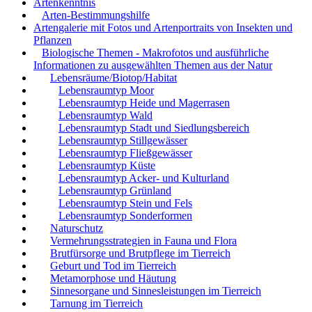
Artenkenntnis
Arten-Bestimmungshilfe
Artengalerie mit Fotos und Artenportraits von Insekten und
Pflanzen
Biologische Themen - Makrofotos und ausführliche
Informationen zu ausgewählten Themen aus der Natur
Lebensräume/Biotop/Habitat
Lebensraumtyp Moor
Lebensraumtyp Heide und Magerrasen
Lebensraumtyp Wald
Lebensraumtyp Stadt und Siedlungsbereich
Lebensraumtyp Stillgewässer
Lebensraumtyp Fließgewässer
Lebensraumtyp Küste
Lebensraumtyp Acker- und Kulturland
Lebensraumtyp Grünland
Lebensraumtyp Stein und Fels
Lebensraumtyp Sonderformen
Naturschutz
Vermehrungsstrategien in Fauna und Flora
Brutfürsorge und Brutpflege im Tierreich
Geburt und Tod im Tierreich
Metamorphose und Häutung
Sinnesorgane und Sinnesleistungen im Tierreich
Tarnung im Tierreich