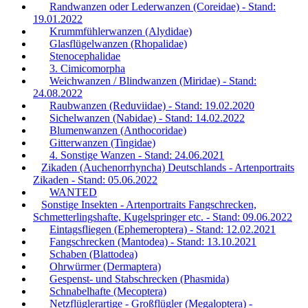
Randwanzen oder Lederwanzen (Coreidae) - Stand:
19.01.2022
Krummfühlerwanzen (Alydidae)
Glasflügelwanzen (Rhopalidae)
Stenocephalidae
3. Cimicomorpha
Weichwanzen / Blindwanzen (Miridae) - Stand:
24.08.2022
Raubwanzen (Reduviidae) - Stand: 19.02.2020
Sichelwanzen (Nabidae) - Stand: 14.02.2022
Blumenwanzen (Anthocoridae)
Gitterwanzen (Tingidae)
4. Sonstige Wanzen - Stand: 24.06.2021
Zikaden (Auchenorrhyncha) Deutschlands - Artenportraits
Zikaden - Stand: 05.06.2022
WANTED
Sonstige Insekten - Artenportraits Fangschrecken,
Schmetterlingshafte, Kugelspringer etc. - Stand: 09.06.2022
Eintagsfliegen (Ephemeroptera) - Stand: 12.02.2021
Fangschrecken (Mantodea) - Stand: 13.10.2021
Schaben (Blattodea)
Ohrwürmer (Dermaptera)
Gespenst- und Stabschrecken (Phasmida)
Schnabelhafte (Mecoptera)
Netzflüglerartige - Großflügler (Megaloptera) -