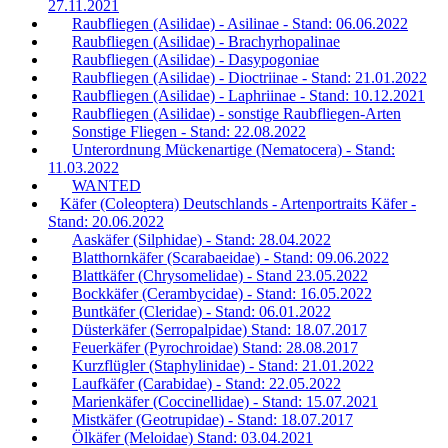
27.11.2021
Raubfliegen (Asilidae) - Asilinae - Stand: 06.06.2022
Raubfliegen (Asilidae) - Brachyrhopalinae
Raubfliegen (Asilidae) - Dasypogoniae
Raubfliegen (Asilidae) - Dioctriinae - Stand: 21.01.2022
Raubfliegen (Asilidae) - Laphriinae - Stand: 10.12.2021
Raubfliegen (Asilidae) - sonstige Raubfliegen-Arten
Sonstige Fliegen - Stand: 22.08.2022
Unterordnung Mückenartige (Nematocera) - Stand:
11.03.2022
WANTED
Käfer (Coleoptera) Deutschlands - Artenportraits Käfer -
Stand: 20.06.2022
Aaskäfer (Silphidae) - Stand: 28.04.2022
Blatthornkäfer (Scarabaeidae) - Stand: 09.06.2022
Blattkäfer (Chrysomelidae) - Stand 23.05.2022
Bockkäfer (Cerambycidae) - Stand: 16.05.2022
Buntkäfer (Cleridae) - Stand: 06.01.2022
Düsterkäfer (Serropalpidae) Stand: 18.07.2017
Feuerkäfer (Pyrochroidae) Stand: 28.08.2017
Kurzflügler (Staphylinidae) - Stand: 21.01.2022
Laufkäfer (Carabidae) - Stand: 22.05.2022
Marienkäfer (Coccinellidae) - Stand: 15.07.2021
Mistkäfer (Geotrupidae) - Stand: 18.07.2017
Ölkäfer (Meloidae) Stand: 03.04.2021