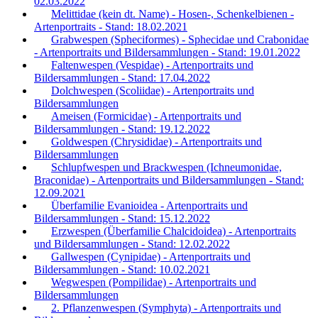
02.03.2022
Melittidae (kein dt. Name) - Hosen-, Schenkelbienen -
Artenportraits - Stand: 18.02.2021
Grabwespen (Spheciformes) - Sphecidae und Crabonidae
- Artenportraits und Bildersammlungen - Stand: 19.01.2022
Faltenwespen (Vespidae) - Artenportraits und
Bildersammlungen - Stand: 17.04.2022
Dolchwespen (Scoliidae) - Artenportraits und
Bildersammlungen
Ameisen (Formicidae) - Artenportraits und
Bildersammlungen - Stand: 19.12.2022
Goldwespen (Chrysididae) - Artenportraits und
Bildersammlungen
Schlupfwespen und Brackwespen (Ichneumonidae,
Braconidae) - Artenportraits und Bildersammlungen - Stand:
12.09.2021
Überfamilie Evanioidea - Artenportraits und
Bildersammlungen - Stand: 15.12.2022
Erzwespen (Überfamilie Chalcidoidea) - Artenportraits
und Bildersammlungen - Stand: 12.02.2022
Gallwespen (Cynipidae) - Artenportraits und
Bildersammlungen - Stand: 10.02.2021
Wegwespen (Pompilidae) - Artenportraits und
Bildersammlungen
2. Pflanzenwespen (Symphyta) - Artenportraits und