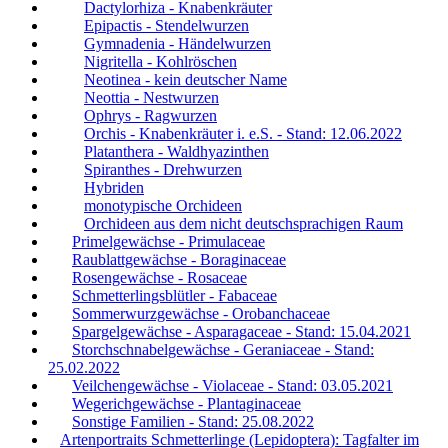
Dactylorhiza - Knabenkräuter
Epipactis - Stendelwurzen
Gymnadenia - Händelwurzen
Nigritella - Kohlröschen
Neotinea - kein deutscher Name
Neottia - Nestwurzen
Ophrys - Ragwurzen
Orchis - Knabenkräuter i. e.S. - Stand: 12.06.2022
Platanthera - Waldhyazinthen
Spiranthes - Drehwurzen
Hybriden
monotypische Orchideen
Orchideen aus dem nicht deutschsprachigen Raum
Primelgewächse - Primulaceae
Raublattgewächse - Boraginaceae
Rosengewächse - Rosaceae
Schmetterlingsblütler - Fabaceae
Sommerwurzgewächse - Orobanchaceae
Spargelgewächse - Asparagaceae - Stand: 15.04.2021
Storchschnabelgewächse - Geraniaceae - Stand:
25.02.2022
Veilchengewächse - Violaceae - Stand: 03.05.2021
Wegerichgewächse - Plantaginaceae
Sonstige Familien - Stand: 25.08.2022
Artenportraits Schmetterlinge (Lepidoptera): Tagfalter im