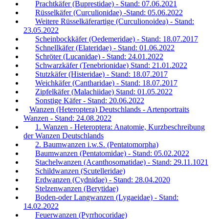
Prachtkäfer (Buprestidae) - Stand: 07.06.2021
Rüsselkäfer (Curculionidae) -Stand: 05.06.2022
Weitere Rüsselkäferartige (Curculionoidea) - Stand:
23.05.2022
Scheinbockkäfer (Oedemeridae) - Stand: 18.07.2017
Schnellkäfer (Elateridae) - Stand: 01.06.2022
Schröter (Lucanidae) - Stand: 24.01.2022
Schwarzkäfer (Tenebrionidae) Stand: 21.01.2022
Stutzkäfer (Histeridae) - Stand: 18.07.2017
Weichkäfer (Cantharidae) - Stand: 18.07.2017
Zipfelkäfer (Malachiidae) Stand: 01.05.2022
Sonstige Käfer - Stand: 20.06.2022
Wanzen (Heteroptera) Deutschlands - Artenportraits
Wanzen - Stand: 24.08.2022
1. Wanzen - Heteroptera: Anatomie, Kurzbeschreibung
der Wanzen Deutschlands
2. Baumwanzen i.w.S. (Pentatomorpha)
Baumwanzen (Pentatomidae) - Stand: 05.02.2022
Stachelwanzen (Acanthosomatidae) - Stand: 29.11.1021
Schildwanzen (Scutelleridae)
Erdwanzen (Cydnidae) - Stand: 28.04.2020
Stelzenwanzen (Berytidae)
Boden-oder Langwanzen (Lygaeidae) - Stand:
14.02.2022
Feuerwanzen (Pyrrhocoridae)