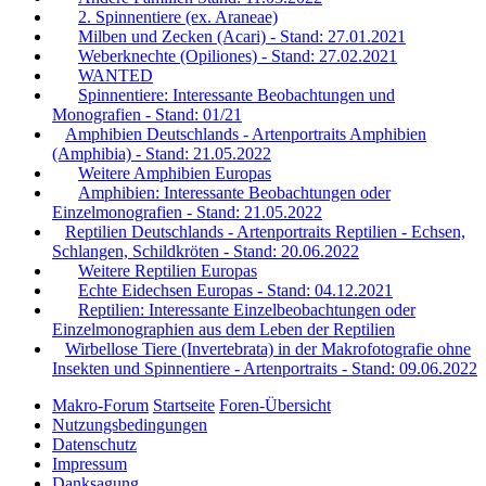
2. Spinnentiere (ex. Araneae)
Milben und Zecken (Acari) - Stand: 27.01.2021
Weberknechte (Opiliones) - Stand: 27.02.2021
WANTED
Spinnentiere: Interessante Beobachtungen und
Monografien - Stand: 01/21
Amphibien Deutschlands - Artenportraits Amphibien
(Amphibia) - Stand: 21.05.2022
Weitere Amphibien Europas
Amphibien: Interessante Beobachtungen oder
Einzelmonografien - Stand: 21.05.2022
Reptilien Deutschlands - Artenportraits Reptilien - Echsen,
Schlangen, Schildkröten - Stand: 20.06.2022
Weitere Reptilien Europas
Echte Eidechsen Europas - Stand: 04.12.2021
Reptilien: Interessante Einzelbeobachtungen oder
Einzelmonographien aus dem Leben der Reptilien
Wirbellose Tiere (Invertebrata) in der Makrofotografie ohne
Insekten und Spinnentiere - Artenportraits - Stand: 09.06.2022
Makro-Forum
Startseite
Foren-Übersicht
Nutzungsbedingungen
Datenschutz
Impressum
Danksagung