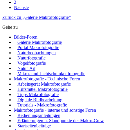
2
Nächste
Zurück zu „Galerie Makrofotografie“
Gehe zu
Bilder-Foren
Galerie Makrofotografie
Portal Makrofotografie
Naturbeobachtungen
Naturfotografie
Vogelfotografie
Natur-Art
Mikro- und Lichtschrankenfotografie
Makrofotografie - Technische Foren
Arbeitsgerät Makrofotografie
Hilfsmittel Makrofotografie
Tipps Makrofotografie
Digitale Bildbearbeitung
Tutorials - Makrofotografie
Makrofotografie - interne und sonstige Foren
Bedienungsanleitungen
Erläuterungen u. Standpunkte der Makro-Crew
Startseitenbeiträge