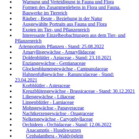
Warnung und Verteidigung in Fauna und Flora
Formen des Zusammenlebens in Flora und Fauna.
Bauwerke im Tierreich
Räuber - Beute - Beziehung in der Natur
Ausgewählte Portraits aus Fauna und Flora
Exoten im Tier- und Pflanzenreich
Interessante Einzelbeobachtungen aus dem Tier- und
Pflanzenreich
Artenportraits Pflanzen - Stand: 25.08.2022
Amaryllisgewächse - Amaryllidaceae
Doldenblütler - Apiaceae - Stand: 23.10.2021
Enziangewächse - Gentianaceae
Glockenblumengewächse - Campanulaceae
Hahnenfußgewächse - Ranunculaceae - Stand:
23.04.2021
Korbblütler - Asteraceae
Kreuzblütengewächse - Brassicaceae - Stand: 30.12.2021
Liliengewächse - Liliaceae
Lippenblütler - Lamiaceae
Mohngewächse - Papaveraceae
Nachtkerzengewächse - Onagraceae
Nelkengewächse - Caryophyllaceae
Orchideen - Orchidaceae - Stand: 12.06.2022
Anacamptis - Hundswurzen
Cephalanthera - Waldvöglein