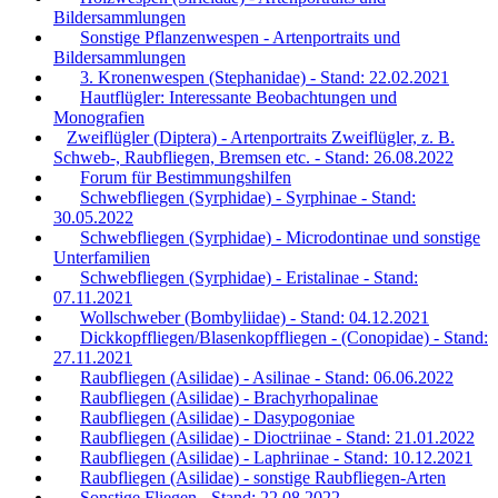
Bildersammlungen
Sonstige Pflanzenwespen - Artenportraits und
Bildersammlungen
3. Kronenwespen (Stephanidae) - Stand: 22.02.2021
Hautflügler: Interessante Beobachtungen und
Monografien
Zweiflügler (Diptera) - Artenportraits Zweiflügler, z. B.
Schweb-, Raubfliegen, Bremsen etc. - Stand: 26.08.2022
Forum für Bestimmungshilfen
Schwebfliegen (Syrphidae) - Syrphinae - Stand:
30.05.2022
Schwebfliegen (Syrphidae) - Microdontinae und sonstige
Unterfamilien
Schwebfliegen (Syrphidae) - Eristalinae - Stand:
07.11.2021
Wollschweber (Bombyliidae) - Stand: 04.12.2021
Dickkopffliegen/Blasenkopffliegen - (Conopidae) - Stand:
27.11.2021
Raubfliegen (Asilidae) - Asilinae - Stand: 06.06.2022
Raubfliegen (Asilidae) - Brachyrhopalinae
Raubfliegen (Asilidae) - Dasypogoniae
Raubfliegen (Asilidae) - Dioctriinae - Stand: 21.01.2022
Raubfliegen (Asilidae) - Laphriinae - Stand: 10.12.2021
Raubfliegen (Asilidae) - sonstige Raubfliegen-Arten
Sonstige Fliegen - Stand: 22.08.2022