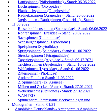
Laufspinnen (Philodromidae) - Stand: 06.06.2022
Luchsspinnen (Oxyopidae)
Plattbauchspinnen (Gnaphosidae)
Radnetzspinnen (Araneidae) - Stand: 20.06.2022
Jagdspinnen - Raubspinnen (Pisauridae) - Stand:
11.03.2022
Riesenkrabbenspinnen (Sparassidae) - Stand: 06.06.2022
Röhrenspinnen (Eresidae) - Stand: 20.02.2022
Sackspinnen (Clubionidae)
Sechsaugenspinnen (Dysderidae)
Speispinnen (Scytodidae)
Springspinnen (Salticidae) - Stand: 01.06.2022
Streckerspinnen (Tetragnathidae)
Tapezierspinnen (Atypidae) - Stand: 09.12.2021
Trichterspinnen (Agelenidae) - Stand: 10.02.2022
Wolfspinnen (Lycosidae) - Stand: 01.06.2022
Zitterspinnen (Pholcidae)
Andere Familien Stand: 11.03.2022
2. Spinnentiere (ex. Araneae)
Milben und Zecken (Acari) - Stand: 27.01.2021
Weberknechte (Opiliones) - Stand: 27.02.2021
WANTED
Spinnentiere: Interessante Beobachtungen und
Monografien - Stand: 01/21
Amphibien Deutschlands - Artenportraits Amphibien