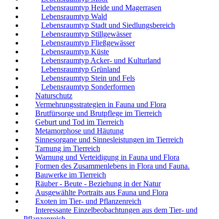
Lebensraumtyp Heide und Magerrasen
Lebensraumtyp Wald
Lebensraumtyp Stadt und Siedlungsbereich
Lebensraumtyp Stillgewässer
Lebensraumtyp Fließgewässer
Lebensraumtyp Küste
Lebensraumtyp Acker- und Kulturland
Lebensraumtyp Grünland
Lebensraumtyp Stein und Fels
Lebensraumtyp Sonderformen
Naturschutz
Vermehrungsstrategien in Fauna und Flora
Brutfürsorge und Brutpflege im Tierreich
Geburt und Tod im Tierreich
Metamorphose und Häutung
Sinnesorgane und Sinnesleistungen im Tierreich
Tarnung im Tierreich
Warnung und Verteidigung in Fauna und Flora
Formen des Zusammenlebens in Flora und Fauna.
Bauwerke im Tierreich
Räuber - Beute - Beziehung in der Natur
Ausgewählte Portraits aus Fauna und Flora
Exoten im Tier- und Pflanzenreich
Interessante Einzelbeobachtungen aus dem Tier- und
Pflanzenreich