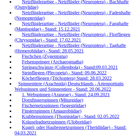
Netzflüglerartige - Netzflügler (Neuroptera) - Bachhafte
(Osmylidae)
Netzflüglerartige - Netzflügler (Neuroptera) - Fadenhafte
(Nemopteridae)
Netzflüglerartige - Netzflügler (Neuroptera) - Fanghafte
(Mantispidae) - Stand: 15.12.2021
Netzflüglerartige - Netzflügler (Neuroptera) - Florfliegen
(Chrysopidae) - Stand: 17.02.2021
Netzflüglerartige - Netzflügler (Neuroptera) - Taghafte
(Hemerobiidae) - Stand: 28.05.2021
Fischchen (Zygentoma)
Felsenspringer (Archaeognatha)
Springschwänze (Collembola) - Stand:09.03.2021
Steinfliegen (Plecopeta) - Stand: 09.06.2022
Köcherfliegen (Trichoptera) Stand: 28.03.2022
Spinnentiere (Arachnida) Deutschlands - Artenportraits
Webspinnen und Spinnentiere - Stand: 20.06.2022
1. Webspinnen (Araneae) - Stand: 24.09.2021
Dornfingerspinnen (Miturgidae)
Fischernetzspinnen (Segestriidae)
Finsterspinnen (Amaurobiidae)
Krabbenspinnen (Thomisidae) - Stand: 02.05.2022
Kräuselradnetzspinnen (Uloboridae)
Kugel- oder Haubennetzspinnen (Theridiidae) - Stand:
04.03.2021