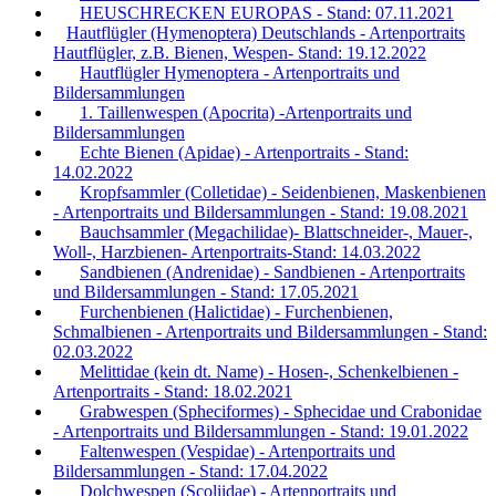
HEUSCHRECKEN EUROPAS - Stand: 07.11.2021
Hautflügler (Hymenoptera) Deutschlands - Artenportraits
Hautflügler, z.B. Bienen, Wespen- Stand: 19.12.2022
Hautflügler Hymenoptera - Artenportraits und
Bildersammlungen
1. Taillenwespen (Apocrita) -Artenportraits und
Bildersammlungen
Echte Bienen (Apidae) - Artenportraits - Stand:
14.02.2022
Kropfsammler (Colletidae) - Seidenbienen, Maskenbienen
- Artenportraits und Bildersammlungen - Stand: 19.08.2021
Bauchsammler (Megachilidae)- Blattschneider-, Mauer-,
Woll-, Harzbienen- Artenportraits-Stand: 14.03.2022
Sandbienen (Andrenidae) - Sandbienen - Artenportraits
und Bildersammlungen - Stand: 17.05.2021
Furchenbienen (Halictidae) - Furchenbienen,
Schmalbienen - Artenportraits und Bildersammlungen - Stand:
02.03.2022
Melittidae (kein dt. Name) - Hosen-, Schenkelbienen -
Artenportraits - Stand: 18.02.2021
Grabwespen (Spheciformes) - Sphecidae und Crabonidae
- Artenportraits und Bildersammlungen - Stand: 19.01.2022
Faltenwespen (Vespidae) - Artenportraits und
Bildersammlungen - Stand: 17.04.2022
Dolchwespen (Scoliidae) - Artenportraits und