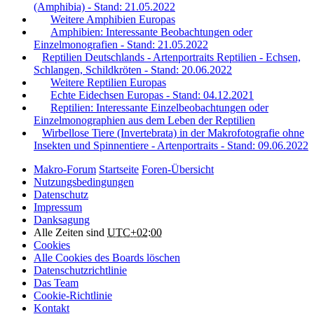
(Amphibia) - Stand: 21.05.2022
Weitere Amphibien Europas
Amphibien: Interessante Beobachtungen oder
Einzelmonografien - Stand: 21.05.2022
Reptilien Deutschlands - Artenportraits Reptilien - Echsen,
Schlangen, Schildkröten - Stand: 20.06.2022
Weitere Reptilien Europas
Echte Eidechsen Europas - Stand: 04.12.2021
Reptilien: Interessante Einzelbeobachtungen oder
Einzelmonographien aus dem Leben der Reptilien
Wirbellose Tiere (Invertebrata) in der Makrofotografie ohne
Insekten und Spinnentiere - Artenportraits - Stand: 09.06.2022
Makro-Forum
Startseite
Foren-Übersicht
Nutzungsbedingungen
Datenschutz
Impressum
Danksagung
Alle Zeiten sind
UTC+02:00
Cookies
Alle Cookies des Boards löschen
Datenschutzrichtlinie
Das Team
Cookie-Richtlinie
Kontakt