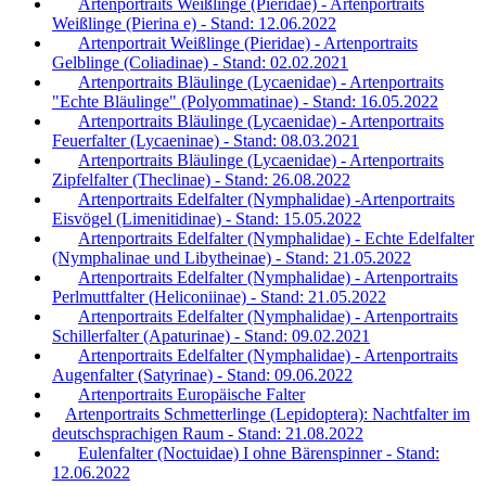
Artenportraits Weißlinge (Pieridae) - Artenportraits
Weißlinge (Pierina e) - Stand: 12.06.2022
Artenportrait Weißlinge (Pieridae) - Artenportraits
Gelblinge (Coliadinae) - Stand: 02.02.2021
Artenportraits Bläulinge (Lycaenidae) - Artenportraits
"Echte Bläulinge" (Polyommatinae) - Stand: 16.05.2022
Artenportraits Bläulinge (Lycaenidae) - Artenportraits
Feuerfalter (Lycaeninae) - Stand: 08.03.2021
Artenportraits Bläulinge (Lycaenidae) - Artenportraits
Zipfelfalter (Theclinae) - Stand: 26.08.2022
Artenportraits Edelfalter (Nymphalidae) -Artenportraits
Eisvögel (Limenitidinae) - Stand: 15.05.2022
Artenportraits Edelfalter (Nymphalidae) - Echte Edelfalter
(Nymphalinae und Libytheinae) - Stand: 21.05.2022
Artenportraits Edelfalter (Nymphalidae) - Artenportraits
Perlmuttfalter (Heliconiinae) - Stand: 21.05.2022
Artenportraits Edelfalter (Nymphalidae) - Artenportraits
Schillerfalter (Apaturinae) - Stand: 09.02.2021
Artenportraits Edelfalter (Nymphalidae) - Artenportraits
Augenfalter (Satyrinae) - Stand: 09.06.2022
Artenportraits Europäische Falter
Artenportraits Schmetterlinge (Lepidoptera): Nachtfalter im
deutschsprachigen Raum - Stand: 21.08.2022
Eulenfalter (Noctuidae) I ohne Bärenspinner - Stand:
12.06.2022