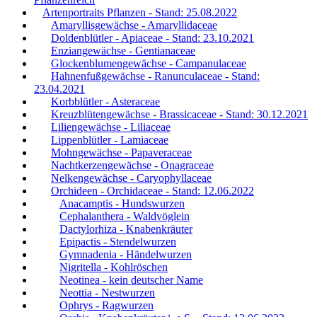
Artenportraits Pflanzen - Stand: 25.08.2022
Amaryllisgewächse - Amaryllidaceae
Doldenblütler - Apiaceae - Stand: 23.10.2021
Enziangewächse - Gentianaceae
Glockenblumengewächse - Campanulaceae
Hahnenfußgewächse - Ranunculaceae - Stand:
23.04.2021
Korbblütler - Asteraceae
Kreuzblütengewächse - Brassicaceae - Stand: 30.12.2021
Liliengewächse - Liliaceae
Lippenblütler - Lamiaceae
Mohngewächse - Papaveraceae
Nachtkerzengewächse - Onagraceae
Nelkengewächse - Caryophyllaceae
Orchideen - Orchidaceae - Stand: 12.06.2022
Anacamptis - Hundswurzen
Cephalanthera - Waldvöglein
Dactylorhiza - Knabenkräuter
Epipactis - Stendelwurzen
Gymnadenia - Händelwurzen
Nigritella - Kohlröschen
Neotinea - kein deutscher Name
Neottia - Nestwurzen
Ophrys - Ragwurzen