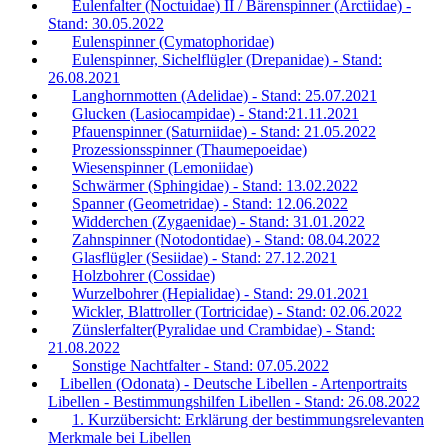
Eulenfalter (Noctuidae) II / Bärenspinner (Arctiidae) -
Stand: 30.05.2022
Eulenspinner (Cymatophoridae)
Eulenspinner, Sichelflügler (Drepanidae) - Stand:
26.08.2021
Langhornmotten (Adelidae) - Stand: 25.07.2021
Glucken (Lasiocampidae) - Stand:21.11.2021
Pfauenspinner (Saturniidae) - Stand: 21.05.2022
Prozessionsspinner (Thaumepoeidae)
Wiesenspinner (Lemoniidae)
Schwärmer (Sphingidae) - Stand: 13.02.2022
Spanner (Geometridae) - Stand: 12.06.2022
Widderchen (Zygaenidae) - Stand: 31.01.2022
Zahnspinner (Notodontidae) - Stand: 08.04.2022
Glasflügler (Sesiidae) - Stand: 27.12.2021
Holzbohrer (Cossidae)
Wurzelbohrer (Hepialidae) - Stand: 29.01.2021
Wickler, Blattroller (Tortricidae) - Stand: 02.06.2022
Zünslerfalter(Pyralidae und Crambidae) - Stand:
21.08.2022
Sonstige Nachtfalter - Stand: 07.05.2022
Libellen (Odonata) - Deutsche Libellen - Artenportraits
Libellen - Bestimmungshilfen Libellen - Stand: 26.08.2022
1. Kurzübersicht: Erklärung der bestimmungsrelevanten
Merkmale bei Libellen