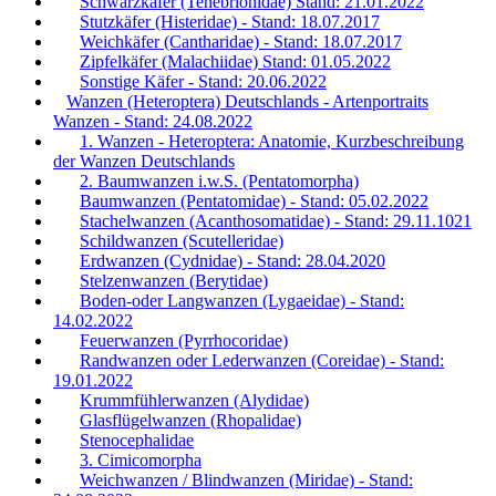
Schwarzkäfer (Tenebrionidae) Stand: 21.01.2022
Stutzkäfer (Histeridae) - Stand: 18.07.2017
Weichkäfer (Cantharidae) - Stand: 18.07.2017
Zipfelkäfer (Malachiidae) Stand: 01.05.2022
Sonstige Käfer - Stand: 20.06.2022
Wanzen (Heteroptera) Deutschlands - Artenportraits
Wanzen - Stand: 24.08.2022
1. Wanzen - Heteroptera: Anatomie, Kurzbeschreibung
der Wanzen Deutschlands
2. Baumwanzen i.w.S. (Pentatomorpha)
Baumwanzen (Pentatomidae) - Stand: 05.02.2022
Stachelwanzen (Acanthosomatidae) - Stand: 29.11.1021
Schildwanzen (Scutelleridae)
Erdwanzen (Cydnidae) - Stand: 28.04.2020
Stelzenwanzen (Berytidae)
Boden-oder Langwanzen (Lygaeidae) - Stand:
14.02.2022
Feuerwanzen (Pyrrhocoridae)
Randwanzen oder Lederwanzen (Coreidae) - Stand:
19.01.2022
Krummfühlerwanzen (Alydidae)
Glasflügelwanzen (Rhopalidae)
Stenocephalidae
3. Cimicomorpha
Weichwanzen / Blindwanzen (Miridae) - Stand: