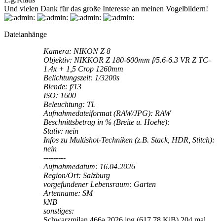
Und vielen Dank für das große Interesse an meinen Vogelbildern!
Dateianhänge
Kamera: NIKON Z 8
Objektiv: NIKKOR Z 180-600mm f/5.6-6.3 VR Z TC-
1.4x + 1,5 Crop 1260mm
Belichtungszeit: 1/3200s
Blende: f/13
ISO: 1600
Beleuchtung: TL
Aufnahmedateiformat (RAW/JPG): RAW
Beschnittsbetrag in % (Breite u. Hoehe):
Stativ: nein
Infos zu Multishot-Techniken (z.B. Stack, HDR, Stitch):
nein
---------
Aufnahmedatum: 16.04.2026
Region/Ort: Salzburg
vorgefundener Lebensraum: Garten
Artenname: SM
kNB
sonstiges:
Schwarzmilan 466a 2026.jpg (617.78 KiB) 204 mal