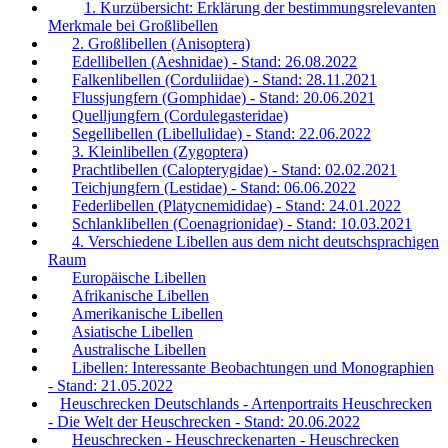
1. Kurzübersicht: Erklärung der bestimmungsrelevanten
Merkmale bei Großlibellen
2. Großlibellen (Anisoptera)
Edellibellen (Aeshnidae) - Stand: 26.08.2022
Falkenlibellen (Corduliidae) - Stand: 28.11.2021
Flussjungfern (Gomphidae) - Stand: 20.06.2021
Quelljungfern (Cordulegasteridae)
Segellibellen (Libellulidae) - Stand: 22.06.2022
3. Kleinlibellen (Zygoptera)
Prachtlibellen (Calopterygidae) - Stand: 02.02.2021
Teichjungfern (Lestidae) - Stand: 06.06.2022
Federlibellen (Platycnemididae) - Stand: 24.01.2022
Schlanklibellen (Coenagrionidae) - Stand: 10.03.2021
4. Verschiedene Libellen aus dem nicht deutschsprachigen
Raum
Europäische Libellen
Afrikanische Libellen
Amerikanische Libellen
Asiatische Libellen
Australische Libellen
Libellen: Interessante Beobachtungen und Monographien
- Stand: 21.05.2022
Heuschrecken Deutschlands - Artenportraits Heuschrecken
- Die Welt der Heuschrecken - Stand: 20.06.2022
Heuschrecken - Heuschreckenarten - Heuschrecken