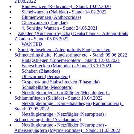
24.08.2022
Raubwanzen (Reduviidae) - Stand: 19.02.2020
Sichelwanzen (Nabidae) - Stand: 14.02.2022
Blumenwanzen (Anthocoridae)
Gitterwanzen (Tingidae)
4. Sonstige Wanzen - Stand: 24.06.2021
Zikaden (Auchenorrhyncha) Deutschlands - Artenportraits
Zikaden - Stand: 05.06.2022
WANTED
Sonstige Insekten - Artenportraits Fangschrecken,
Schmetterlingshafte, Kugelspringer etc. - Stand: 09.06.2022
Eintagsfliegen (Ephemeroptera) - Stand: 12.02.2021
Fangschrecken (Mantodea) - Stand: 13.10.2021
Schaben (Blattodea)
Ohrwürmer (Dermaptera)
Gespenst- und Stabschrecken (Phasmida)
Schnabelhafte (Mecoptera)
Netzflüglerartige - Großflügler (Megaloptera) -
Schlammfliegen (Sialidae) - Stand: 18.04.2022
Netzflüglerartige - Kamelhalsfliegen (Raphidioptera) -
Stand: 07.05.2022
Netzflüglerartige - Netzflügler (Neuroptera) -
Schmetterlingshafte (Ascalaphidae)
Netzflüglerartige - Netzflügler (Neuroptera) -
Ameisenjungfern (Myrmeleontidae) - Stand: 11.03.2022