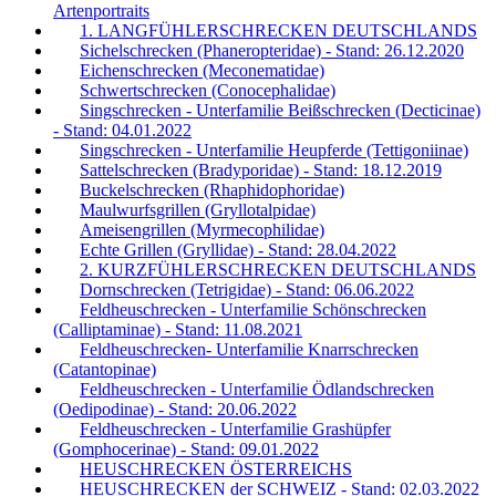
Artenportraits
1. LANGFÜHLERSCHRECKEN DEUTSCHLANDS
Sichelschrecken (Phaneropteridae) - Stand: 26.12.2020
Eichenschrecken (Meconematidae)
Schwertschrecken (Conocephalidae)
Singschrecken - Unterfamilie Beißschrecken (Decticinae)
- Stand: 04.01.2022
Singschrecken - Unterfamilie Heupferde (Tettigoniinae)
Sattelschrecken (Bradyporidae) - Stand: 18.12.2019
Buckelschrecken (Rhaphidophoridae)
Maulwurfsgrillen (Gryllotalpidae)
Ameisengrillen (Myrmecophilidae)
Echte Grillen (Gryllidae) - Stand: 28.04.2022
2. KURZFÜHLERSCHRECKEN DEUTSCHLANDS
Dornschrecken (Tetrigidae) - Stand: 06.06.2022
Feldheuschrecken - Unterfamilie Schönschrecken
(Calliptaminae) - Stand: 11.08.2021
Feldheuschrecken- Unterfamilie Knarrschrecken
(Catantopinae)
Feldheuschrecken - Unterfamilie Ödlandschrecken
(Oedipodinae) - Stand: 20.06.2022
Feldheuschrecken - Unterfamilie Grashüpfer
(Gomphocerinae) - Stand: 09.01.2022
HEUSCHRECKEN ÖSTERREICHS
HEUSCHRECKEN der SCHWEIZ - Stand: 02.03.2022