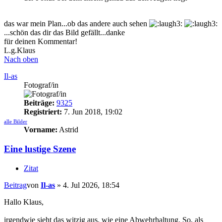
das war mein Plan...ob das andere auch sehen
...schön das dir das Bild gefällt...danke
für deinen Kommentar!
L.g.Klaus
Nach oben
Il-as
Fotograf/in
Beiträge:
9325
Registriert:
7. Jun 2018, 19:02
alle Bilder
Vorname:
Astrid
Eine lustige Szene
Zitat
Beitrag
von
Il-as
»
4. Jul 2026, 18:54
Hallo Klaus,
irgendwie sieht das witzig aus, wie eine Abwehrhaltung. So, als