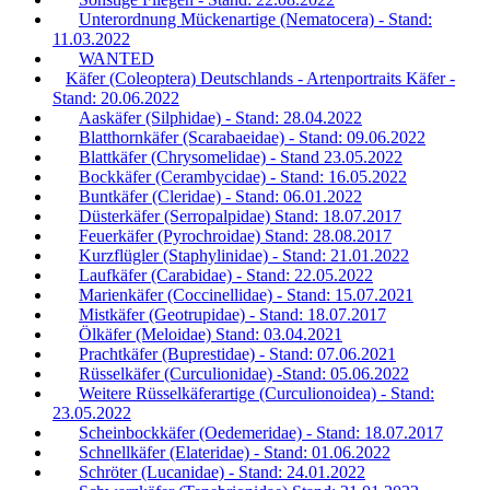
Unterordnung Mückenartige (Nematocera) - Stand:
11.03.2022
WANTED
Käfer (Coleoptera) Deutschlands - Artenportraits Käfer -
Stand: 20.06.2022
Aaskäfer (Silphidae) - Stand: 28.04.2022
Blatthornkäfer (Scarabaeidae) - Stand: 09.06.2022
Blattkäfer (Chrysomelidae) - Stand 23.05.2022
Bockkäfer (Cerambycidae) - Stand: 16.05.2022
Buntkäfer (Cleridae) - Stand: 06.01.2022
Düsterkäfer (Serropalpidae) Stand: 18.07.2017
Feuerkäfer (Pyrochroidae) Stand: 28.08.2017
Kurzflügler (Staphylinidae) - Stand: 21.01.2022
Laufkäfer (Carabidae) - Stand: 22.05.2022
Marienkäfer (Coccinellidae) - Stand: 15.07.2021
Mistkäfer (Geotrupidae) - Stand: 18.07.2017
Ölkäfer (Meloidae) Stand: 03.04.2021
Prachtkäfer (Buprestidae) - Stand: 07.06.2021
Rüsselkäfer (Curculionidae) -Stand: 05.06.2022
Weitere Rüsselkäferartige (Curculionoidea) - Stand:
23.05.2022
Scheinbockkäfer (Oedemeridae) - Stand: 18.07.2017
Schnellkäfer (Elateridae) - Stand: 01.06.2022
Schröter (Lucanidae) - Stand: 24.01.2022