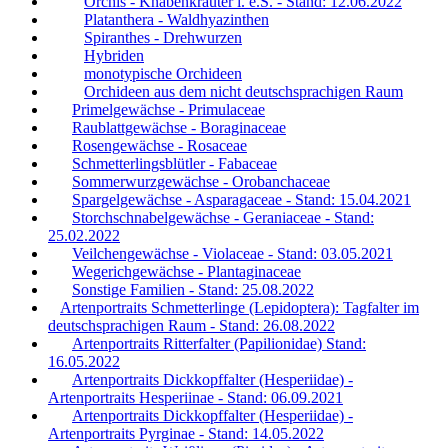
Orchis - Knabenkräuter i. e.S. - Stand: 12.06.2022
Platanthera - Waldhyazinthen
Spiranthes - Drehwurzen
Hybriden
monotypische Orchideen
Orchideen aus dem nicht deutschsprachigen Raum
Primelgewächse - Primulaceae
Raublattgewächse - Boraginaceae
Rosengewächse - Rosaceae
Schmetterlingsblütler - Fabaceae
Sommerwurzgewächse - Orobanchaceae
Spargelgewächse - Asparagaceae - Stand: 15.04.2021
Storchschnabelgewächse - Geraniaceae - Stand:
25.02.2022
Veilchengewächse - Violaceae - Stand: 03.05.2021
Wegerichgewächse - Plantaginaceae
Sonstige Familien - Stand: 25.08.2022
Artenportraits Schmetterlinge (Lepidoptera): Tagfalter im
deutschsprachigen Raum - Stand: 26.08.2022
Artenportraits Ritterfalter (Papilionidae) Stand:
16.05.2022
Artenportraits Dickkopffalter (Hesperiidae) -
Artenportraits Hesperiinae - Stand: 06.09.2021
Artenportraits Dickkopffalter (Hesperiidae) -
Artenportraits Pyrginae - Stand: 14.05.2022