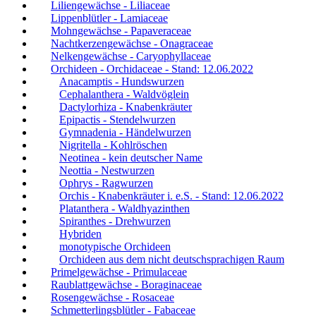
Liliengewächse - Liliaceae
Lippenblütler - Lamiaceae
Mohngewächse - Papaveraceae
Nachtkerzengewächse - Onagraceae
Nelkengewächse - Caryophyllaceae
Orchideen - Orchidaceae - Stand: 12.06.2022
Anacamptis - Hundswurzen
Cephalanthera - Waldvöglein
Dactylorhiza - Knabenkräuter
Epipactis - Stendelwurzen
Gymnadenia - Händelwurzen
Nigritella - Kohlröschen
Neotinea - kein deutscher Name
Neottia - Nestwurzen
Ophrys - Ragwurzen
Orchis - Knabenkräuter i. e.S. - Stand: 12.06.2022
Platanthera - Waldhyazinthen
Spiranthes - Drehwurzen
Hybriden
monotypische Orchideen
Orchideen aus dem nicht deutschsprachigen Raum
Primelgewächse - Primulaceae
Raublattgewächse - Boraginaceae
Rosengewächse - Rosaceae
Schmetterlingsblütler - Fabaceae