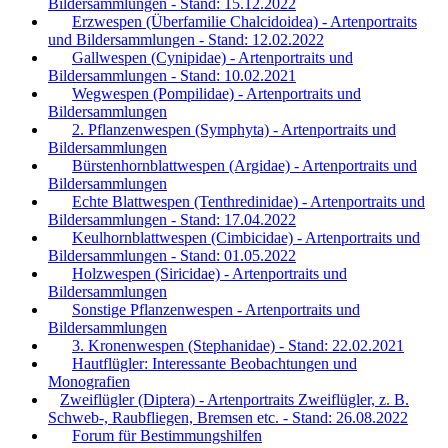
Bildersammlungen - Stand: 15.12.2022
Erzwespen (Überfamilie Chalcidoidea) - Artenportraits
und Bildersammlungen - Stand: 12.02.2022
Gallwespen (Cynipidae) - Artenportraits und
Bildersammlungen - Stand: 10.02.2021
Wegwespen (Pompilidae) - Artenportraits und
Bildersammlungen
2. Pflanzenwespen (Symphyta) - Artenportraits und
Bildersammlungen
Bürstenhornblattwespen (Argidae) - Artenportraits und
Bildersammlungen
Echte Blattwespen (Tenthredinidae) - Artenportraits und
Bildersammlungen - Stand: 17.04.2022
Keulhornblattwespen (Cimbicidae) - Artenportraits und
Bildersammlungen - Stand: 01.05.2022
Holzwespen (Siricidae) - Artenportraits und
Bildersammlungen
Sonstige Pflanzenwespen - Artenportraits und
Bildersammlungen
3. Kronenwespen (Stephanidae) - Stand: 22.02.2021
Hautflügler: Interessante Beobachtungen und
Monografien
Zweiflügler (Diptera) - Artenportraits Zweiflügler, z. B.
Schweb-, Raubfliegen, Bremsen etc. - Stand: 26.08.2022
Forum für Bestimmungshilfen