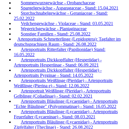
Sommerwurzgewächse - Orobanchaceae
Spargelgewächse - Asparagaceae - Stand: 15.04.2021
Storchschnabelgewächse - Geraniaceae - Stand:
25.02.2022
Veilchengewächse - Violaceae - Stand: 03.05.2021
Wegerichgewächse - Plantaginaceae
Sonstige Familien - Stand: 25.08.2022
Artenportraits Schmetterlinge (Lepidoptera): Tagfalter im
deutschsprachigen Raum - Stand: 26.08.2022
Artenportraits Ritterfalter (Papilionidae) Stand:
16.05.2022
Artenportraits Dickkopffalter (Hesperiidae) -
Artenportraits Hesperiinae - Stand: 06.09.2021
Artenportraits Dickkopffalter (Hesperiidae) -
Artenportraits Pyrginae - Stand: 14.05.2022
Artenportraits Weißlinge (Pieridae) - Artenportraits
Weißlinge (Pierina e) - Stand: 12.06.2022
Artenportrait Weißlinge (Pieridae) - Artenportraits
Gelblinge (Coliadinae) - Stand: 02.02.2021
Artenportraits Bläulinge (Lycaenidae) - Artenportraits
"Echte Bläulinge" (Polyommatinae) - Stand: 16.05.2022
Artenportraits Bläulinge (Lycaenidae) - Artenportraits
Feuerfalter (Lycaeninae) - Stand: 08.03.2021
Artenportraits Bläulinge (Lycaenidae) - Artenportraits
Zipfelfalter (Theclinae) - Stand: 26.08.2022