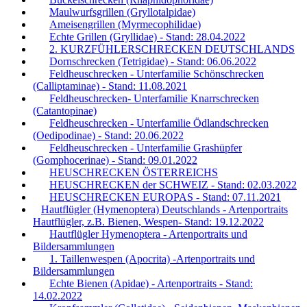
Maulwurfsgrillen (Gryllotalpidae)
Ameisengrillen (Myrmecophilidae)
Echte Grillen (Gryllidae) - Stand: 28.04.2022
2. KURZFÜHLERSCHRECKEN DEUTSCHLANDS
Dornschrecken (Tetrigidae) - Stand: 06.06.2022
Feldheuschrecken - Unterfamilie Schönschrecken
(Calliptaminae) - Stand: 11.08.2021
Feldheuschrecken- Unterfamilie Knarrschrecken
(Catantopinae)
Feldheuschrecken - Unterfamilie Ödlandschrecken
(Oedipodinae) - Stand: 20.06.2022
Feldheuschrecken - Unterfamilie Grashüpfer
(Gomphocerinae) - Stand: 09.01.2022
HEUSCHRECKEN ÖSTERREICHS
HEUSCHRECKEN der SCHWEIZ - Stand: 02.03.2022
HEUSCHRECKEN EUROPAS - Stand: 07.11.2021
Hautflügler (Hymenoptera) Deutschlands - Artenportraits
Hautflügler, z.B. Bienen, Wespen- Stand: 19.12.2022
Hautflügler Hymenoptera - Artenportraits und
Bildersammlungen
1. Taillenwespen (Apocrita) -Artenportraits und
Bildersammlungen
Echte Bienen (Apidae) - Artenportraits - Stand:
14.02.2022