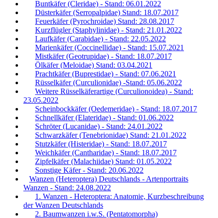
Buntkäfer (Cleridae) - Stand: 06.01.2022
Düsterkäfer (Serropalpidae) Stand: 18.07.2017
Feuerkäfer (Pyrochroidae) Stand: 28.08.2017
Kurzflügler (Staphylinidae) - Stand: 21.01.2022
Laufkäfer (Carabidae) - Stand: 22.05.2022
Marienkäfer (Coccinellidae) - Stand: 15.07.2021
Mistkäfer (Geotrupidae) - Stand: 18.07.2017
Ölkäfer (Meloidae) Stand: 03.04.2021
Prachtkäfer (Buprestidae) - Stand: 07.06.2021
Rüsselkäfer (Curculionidae) -Stand: 05.06.2022
Weitere Rüsselkäferartige (Curculionoidea) - Stand:
23.05.2022
Scheinbockkäfer (Oedemeridae) - Stand: 18.07.2017
Schnellkäfer (Elateridae) - Stand: 01.06.2022
Schröter (Lucanidae) - Stand: 24.01.2022
Schwarzkäfer (Tenebrionidae) Stand: 21.01.2022
Stutzkäfer (Histeridae) - Stand: 18.07.2017
Weichkäfer (Cantharidae) - Stand: 18.07.2017
Zipfelkäfer (Malachiidae) Stand: 01.05.2022
Sonstige Käfer - Stand: 20.06.2022
Wanzen (Heteroptera) Deutschlands - Artenportraits
Wanzen - Stand: 24.08.2022
1. Wanzen - Heteroptera: Anatomie, Kurzbeschreibung
der Wanzen Deutschlands
2. Baumwanzen i.w.S. (Pentatomorpha)