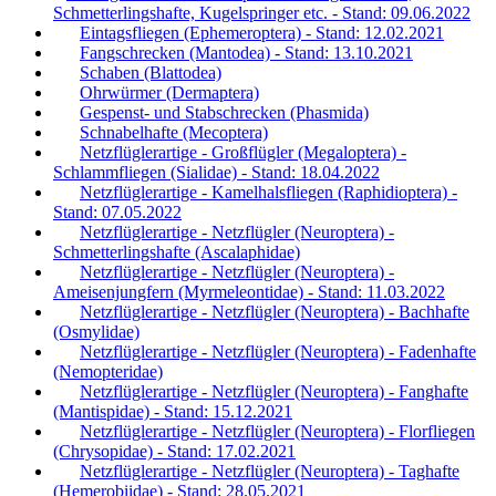
Schmetterlingshafte, Kugelspringer etc. - Stand: 09.06.2022
Eintagsfliegen (Ephemeroptera) - Stand: 12.02.2021
Fangschrecken (Mantodea) - Stand: 13.10.2021
Schaben (Blattodea)
Ohrwürmer (Dermaptera)
Gespenst- und Stabschrecken (Phasmida)
Schnabelhafte (Mecoptera)
Netzflüglerartige - Großflügler (Megaloptera) -
Schlammfliegen (Sialidae) - Stand: 18.04.2022
Netzflüglerartige - Kamelhalsfliegen (Raphidioptera) -
Stand: 07.05.2022
Netzflüglerartige - Netzflügler (Neuroptera) -
Schmetterlingshafte (Ascalaphidae)
Netzflüglerartige - Netzflügler (Neuroptera) -
Ameisenjungfern (Myrmeleontidae) - Stand: 11.03.2022
Netzflüglerartige - Netzflügler (Neuroptera) - Bachhafte
(Osmylidae)
Netzflüglerartige - Netzflügler (Neuroptera) - Fadenhafte
(Nemopteridae)
Netzflüglerartige - Netzflügler (Neuroptera) - Fanghafte
(Mantispidae) - Stand: 15.12.2021
Netzflüglerartige - Netzflügler (Neuroptera) - Florfliegen
(Chrysopidae) - Stand: 17.02.2021
Netzflüglerartige - Netzflügler (Neuroptera) - Taghafte
(Hemerobiidae) - Stand: 28.05.2021