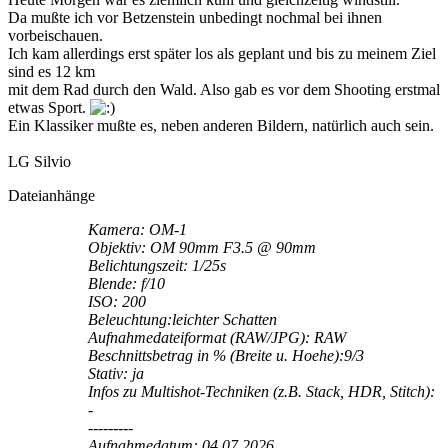
Da mußte ich vor Betzenstein unbedingt nochmal bei ihnen
vorbeischauen.
Ich kam allerdings erst später los als geplant und bis zu meinem Ziel
sind es 12 km
mit dem Rad durch den Wald. Also gab es vor dem Shooting erstmal
etwas Sport.
Ein Klassiker mußte es, neben anderen Bildern, natürlich auch sein.
LG Silvio
Dateianhänge
Kamera: OM-1
Objektiv: OM 90mm F3.5 @ 90mm
Belichtungszeit: 1/25s
Blende: f/10
ISO: 200
Beleuchtung:leichter Schatten
Aufnahmedateiformat (RAW/JPG): RAW
Beschnittsbetrag in % (Breite u. Hoehe):9/3
Stativ: ja
Infos zu Multishot-Techniken (z.B. Stack, HDR, Stitch):
-
---------
Aufnahmedatum: 04.07.2026