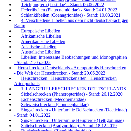
Teichjungfern (Lestidae) - Stand: 06.06.2022
Federlibellen (Platycnemididae) - Stand: 24.01.2022
Schlanklibellen (Coenagrionidae) - Stand: 10.03.2021
4. Verschiedene Libellen aus dem nicht deutschsprachigen
Raum
Europäische Libellen
Afrikanische Libellen
Amerikanische Libellen
Asiatische Libellen
Australische Libellen
Libellen: Interessante Beobachtungen und Monographien
- Stand: 21.05.2022
Heuschrecken Deutschlands - Artenportraits Heuschrecken
- Die Welt der Heuschrecken - Stand: 20.06.2022
Heuschrecken - Heuschreckenarten - Heuschrecken
Artenportraits
1. LANGFÜHLERSCHRECKEN DEUTSCHLANDS
Sichelschrecken (Phaneropteridae) - Stand: 26.12.2020
Eichenschrecken (Meconematidae)
Schwertschrecken (Conocephalidae)
Singschrecken - Unterfamilie Beißschrecken (Decticinae)
- Stand: 04.01.2022
Singschrecken - Unterfamilie Heupferde (Tettigoniinae)
Sattelschrecken (Bradyporidae) - Stand: 18.12.2019
Buckelschrecken (Rhaphidophoridae)