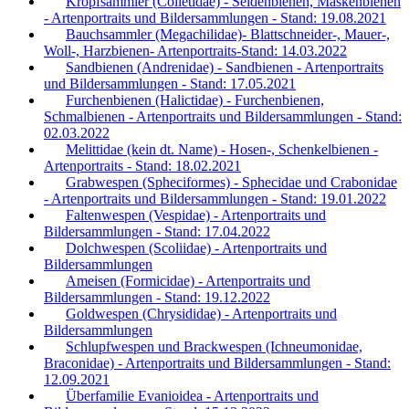
Kropfsammler (Colletidae) - Seidenbienen, Maskenbienen
- Artenportraits und Bildersammlungen - Stand: 19.08.2021
Bauchsammler (Megachilidae)- Blattschneider-, Mauer-,
Woll-, Harzbienen- Artenportraits-Stand: 14.03.2022
Sandbienen (Andrenidae) - Sandbienen - Artenportraits
und Bildersammlungen - Stand: 17.05.2021
Furchenbienen (Halictidae) - Furchenbienen,
Schmalbienen - Artenportraits und Bildersammlungen - Stand:
02.03.2022
Melittidae (kein dt. Name) - Hosen-, Schenkelbienen -
Artenportraits - Stand: 18.02.2021
Grabwespen (Spheciformes) - Sphecidae und Crabonidae
- Artenportraits und Bildersammlungen - Stand: 19.01.2022
Faltenwespen (Vespidae) - Artenportraits und
Bildersammlungen - Stand: 17.04.2022
Dolchwespen (Scoliidae) - Artenportraits und
Bildersammlungen
Ameisen (Formicidae) - Artenportraits und
Bildersammlungen - Stand: 19.12.2022
Goldwespen (Chrysididae) - Artenportraits und
Bildersammlungen
Schlupfwespen und Brackwespen (Ichneumonidae,
Braconidae) - Artenportraits und Bildersammlungen - Stand:
12.09.2021
Überfamilie Evanioidea - Artenportraits und