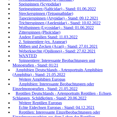
Speispinnen (Scytodidae)
Springspinnen (Salticidae) - Stand: 01.06.2022
Streckerspinnen (Tetragnathidae)
Tapezierspinnen (Atypidae) - Stand: 09.12.2021
Trichterspinnen (Agelenidae) - Stand: 10.02.2022
Wolfspinnen (Lycosidae) - Stand: 01.06.2022
Zitterspinnen (Pholcidae)
Andere Familien Stand: 11.03.2022
2. Spinnentiere (ex. Araneae)
Milben und Zecken (Acari) - Stand: 27.01.2021
Weberknechte (Opiliones) - Stand: 27.02.2021
WANTED
Spinnentiere: Interessante Beobachtungen und
Monografien - Stand: 01/21
Amphibien Deutschlands - Artenportraits Amphibien
(Amphibia) - Stand: 21.05.2022
Weitere Amphibien Europas
Amphibien: Interessante Beobachtungen oder
Einzelmonografien - Stand: 21.05.2022
Reptilien Deutschlands - Artenportraits Reptilien - Echsen,
Schlangen, Schildkröten - Stand: 20.06.2022
Weitere Reptilien Europas
Echte Eidechsen Europas - Stand: 04.12.2021
Reptilien: Interessante Einzelbeobachtungen oder
Einzelmonographien aus dem Leben der Reptilien