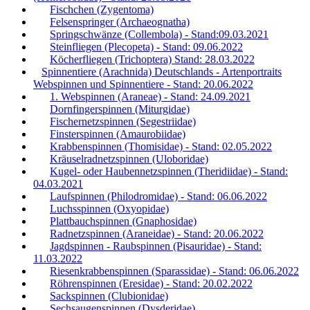
Fischchen (Zygentoma)
Felsenspringer (Archaeognatha)
Springschwänze (Collembola) - Stand:09.03.2021
Steinfliegen (Plecopeta) - Stand: 09.06.2022
Köcherfliegen (Trichoptera) Stand: 28.03.2022
Spinnentiere (Arachnida) Deutschlands - Artenportraits
Webspinnen und Spinnentiere - Stand: 20.06.2022
1. Webspinnen (Araneae) - Stand: 24.09.2021
Dornfingerspinnen (Miturgidae)
Fischernetzspinnen (Segestriidae)
Finsterspinnen (Amaurobiidae)
Krabbenspinnen (Thomisidae) - Stand: 02.05.2022
Kräuselradnetzspinnen (Uloboridae)
Kugel- oder Haubennetzspinnen (Theridiidae) - Stand:
04.03.2021
Laufspinnen (Philodromidae) - Stand: 06.06.2022
Luchsspinnen (Oxyopidae)
Plattbauchspinnen (Gnaphosidae)
Radnetzspinnen (Araneidae) - Stand: 20.06.2022
Jagdspinnen - Raubspinnen (Pisauridae) - Stand:
11.03.2022
Riesenkrabbenspinnen (Sparassidae) - Stand: 06.06.2022
Röhrenspinnen (Eresidae) - Stand: 20.02.2022
Sackspinnen (Clubionidae)
Sechsaugenspinnen (Dysderidae)