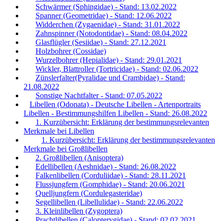
Schwärmer (Sphingidae) - Stand: 13.02.2022
Spanner (Geometridae) - Stand: 12.06.2022
Widderchen (Zygaenidae) - Stand: 31.01.2022
Zahnspinner (Notodontidae) - Stand: 08.04.2022
Glasflügler (Sesiidae) - Stand: 27.12.2021
Holzbohrer (Cossidae)
Wurzelbohrer (Hepialidae) - Stand: 29.01.2021
Wickler, Blattroller (Tortricidae) - Stand: 02.06.2022
Zünslerfalter(Pyralidae und Crambidae) - Stand:
21.08.2022
Sonstige Nachtfalter - Stand: 07.05.2022
Libellen (Odonata) - Deutsche Libellen - Artenportraits
Libellen - Bestimmungshilfen Libellen - Stand: 26.08.2022
1. Kurzübersicht: Erklärung der bestimmungsrelevanten
Merkmale bei Libellen
1. Kurzübersicht: Erklärung der bestimmungsrelevanten
Merkmale bei Großlibellen
2. Großlibellen (Anisoptera)
Edellibellen (Aeshnidae) - Stand: 26.08.2022
Falkenlibellen (Corduliidae) - Stand: 28.11.2021
Flussjungfern (Gomphidae) - Stand: 20.06.2021
Quelljungfern (Cordulegasteridae)
Segellibellen (Libellulidae) - Stand: 22.06.2022
3. Kleinlibellen (Zygoptera)
Prachtlibellen (Calopterygidae) - Stand: 02.02.2021