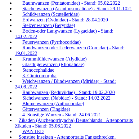
Baumwanzen (Pentatomidae) - Stand: 05.02.2022
Stachelwanzen (Acanthosomatidae) - Stand: 29.11.1021
Schildwanzen (Scutelleridae)
Erdwanzen (Cydnidae) - Stand: 28.04.2020
Stelzenwanzen (Berytidae)
Boden-oder Langwanzen (Lygaeidae) - Stand:
14.02.2022
Feuerwanzen (Pyrrhocoridae)
Randwanzen oder Lederwanzen (Coreidae) - Stand:
19.01.2022
Krummfühlerwanzen (Alydidae)
Glasflügelwanzen (Rhopalidae)
Stenocephalidae
3. Cimicomorpha
Weichwanzen / Blindwanzen (Miridae) - Stand:
24.08.2022
Raubwanzen (Reduviidae) - Stand: 19.02.2020
Sichelwanzen (Nabidae) - Stand: 14.02.2022
Blumenwanzen (Anthocoridae)
Gitterwanzen (Tingidae)
4. Sonstige Wanzen - Stand: 24.06.2021
Zikaden (Auchenorrhyncha) Deutschlands - Artenportraits
Zikaden - Stand: 05.06.2022
WANTED
Sonstige Insekten - Artenportraits Fangschrecken,