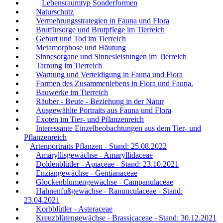
Lebensraumtyp Sonderformen
Naturschutz
Vermehrungsstrategien in Fauna und Flora
Brutfürsorge und Brutpflege im Tierreich
Geburt und Tod im Tierreich
Metamorphose und Häutung
Sinnesorgane und Sinnesleistungen im Tierreich
Tarnung im Tierreich
Warnung und Verteidigung in Fauna und Flora
Formen des Zusammenlebens in Flora und Fauna.
Bauwerke im Tierreich
Räuber - Beute - Beziehung in der Natur
Ausgewählte Portraits aus Fauna und Flora
Exoten im Tier- und Pflanzenreich
Interessante Einzelbeobachtungen aus dem Tier- und
Pflanzenreich
Artenportraits Pflanzen - Stand: 25.08.2022
Amaryllisgewächse - Amaryllidaceae
Doldenblütler - Apiaceae - Stand: 23.10.2021
Enziangewächse - Gentianaceae
Glockenblumengewächse - Campanulaceae
Hahnenfußgewächse - Ranunculaceae - Stand:
23.04.2021
Korbblütler - Asteraceae
Kreuzblütengewächse - Brassicaceae - Stand: 30.12.2021