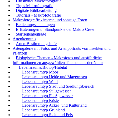
Hilfsmittel Makrofotografie
Tipps Makrofotografie
Digitale Bildbearbeitung
Tutorials - Makrofotografie
Makrofotografie - interne und sonstige Foren
Bedienungsanleitungen
Erläuterungen u. Standpunkte der Makro-Crew
Startseitenbeiträge
Artenkenntnis
Arten-Bestimmungshilfe
Artengalerie mit Fotos und Artenportraits von Insekten und
Pflanzen
Biologische Themen - Makrofotos und ausführliche
Informationen zu ausgewählten Themen aus der Natur
Lebensräume/Biotop/Habitat
Lebensraumtyp Moor
Lebensraumtyp Heide und Magerrasen
Lebensraumtyp Wald
Lebensraumtyp Stadt und Siedlungsbereich
Lebensraumtyp Stillgewässer
Lebensraumtyp Fließgewässer
Lebensraumtyp Küste
Lebensraumtyp Acker- und Kulturland
Lebensraumtyp Grünland
Lebensraumtyp Stein und Fels