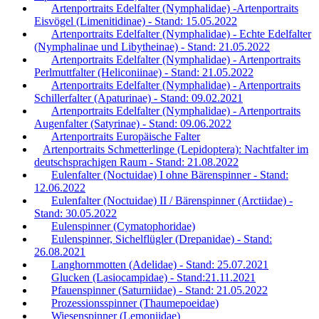
Artenportraits Edelfalter (Nymphalidae) -Artenportraits
Eisvögel (Limenitidinae) - Stand: 15.05.2022
Artenportraits Edelfalter (Nymphalidae) - Echte Edelfalter
(Nymphalinae und Libytheinae) - Stand: 21.05.2022
Artenportraits Edelfalter (Nymphalidae) - Artenportraits
Perlmuttfalter (Heliconiinae) - Stand: 21.05.2022
Artenportraits Edelfalter (Nymphalidae) - Artenportraits
Schillerfalter (Apaturinae) - Stand: 09.02.2021
Artenportraits Edelfalter (Nymphalidae) - Artenportraits
Augenfalter (Satyrinae) - Stand: 09.06.2022
Artenportraits Europäische Falter
Artenportraits Schmetterlinge (Lepidoptera): Nachtfalter im
deutschsprachigen Raum - Stand: 21.08.2022
Eulenfalter (Noctuidae) I ohne Bärenspinner - Stand:
12.06.2022
Eulenfalter (Noctuidae) II / Bärenspinner (Arctiidae) -
Stand: 30.05.2022
Eulenspinner (Cymatophoridae)
Eulenspinner, Sichelflügler (Drepanidae) - Stand:
26.08.2021
Langhornmotten (Adelidae) - Stand: 25.07.2021
Glucken (Lasiocampidae) - Stand:21.11.2021
Pfauenspinner (Saturniidae) - Stand: 21.05.2022
Prozessionsspinner (Thaumepoeidae)
Wiesenspinner (Lemoniidae)