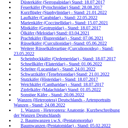
Düsterkäfer (Serropalpidae) Stand: 18.07.2017
Feuerkäfer (Pyrochroidae) Stand: 28.08.2017
Kurzflügler (Staphylinidae) - Stand: 21.01.2022
Laufkäfer (Carabidae) - Stand: 22.05.2022
Marienkäfer (Coccinellidae) - Stand: 15.07.2021
Mistkäfer (Geotrupidae) - Stand: 18.07.2017
Ölkäfer (Meloidae) Stand: 03.04.2021
Prachtkäfer (Buprestidae) - Stand: 07.06.2021
Rüsselkäfer (Curculionidae) -Stand: 05.06.2022
Weitere Rüsselkäferartige (Curculionoidea) - Stand:
23.05.2022
Scheinbockkäfer (Oedemeridae) - Stand: 18.07.2017
Schnellkäfer (Elateridae) - Stand: 01.06.2022
Schröter (Lucanidae) - Stand: 24.01.2022
Schwarzkäfer (Tenebrionidae) Stand: 21.01.2022
Stutzkäfer (Histeridae) - Stand: 18.07.2017
Weichkäfer (Cantharidae) - Stand: 18.07.2017
Zipfelkäfer (Malachiidae) Stand: 01.05.2022
Sonstige Käfer - Stand: 20.06.2022
Wanzen (Heteroptera) Deutschlands - Artenportraits
Wanzen - Stand: 24.08.2022
1. Wanzen - Heteroptera: Anatomie, Kurzbeschreibung
der Wanzen Deutschlands
2. Baumwanzen i.w.S. (Pentatomorpha)
Baumwanzen (Pentatomidae) - Stand: 05.02.2022