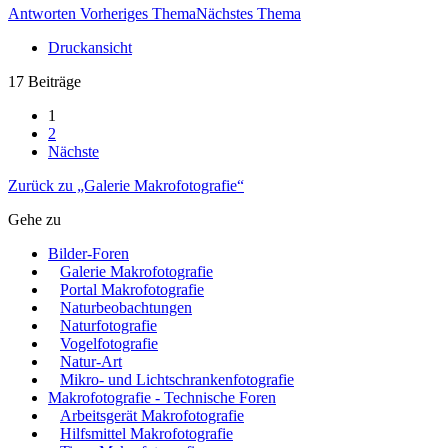
Antworten
Vorheriges Thema
Nächstes Thema
Druckansicht
17 Beiträge
1
2
Nächste
Zurück zu „Galerie Makrofotografie“
Gehe zu
Bilder-Foren
Galerie Makrofotografie
Portal Makrofotografie
Naturbeobachtungen
Naturfotografie
Vogelfotografie
Natur-Art
Mikro- und Lichtschrankenfotografie
Makrofotografie - Technische Foren
Arbeitsgerät Makrofotografie
Hilfsmittel Makrofotografie