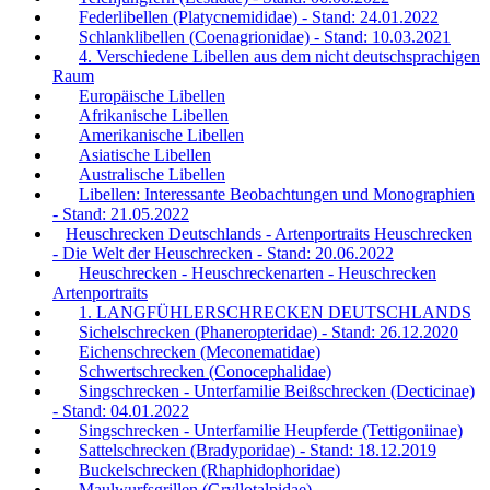
Federlibellen (Platycnemididae) - Stand: 24.01.2022
Schlanklibellen (Coenagrionidae) - Stand: 10.03.2021
4. Verschiedene Libellen aus dem nicht deutschsprachigen
Raum
Europäische Libellen
Afrikanische Libellen
Amerikanische Libellen
Asiatische Libellen
Australische Libellen
Libellen: Interessante Beobachtungen und Monographien
- Stand: 21.05.2022
Heuschrecken Deutschlands - Artenportraits Heuschrecken
- Die Welt der Heuschrecken - Stand: 20.06.2022
Heuschrecken - Heuschreckenarten - Heuschrecken
Artenportraits
1. LANGFÜHLERSCHRECKEN DEUTSCHLANDS
Sichelschrecken (Phaneropteridae) - Stand: 26.12.2020
Eichenschrecken (Meconematidae)
Schwertschrecken (Conocephalidae)
Singschrecken - Unterfamilie Beißschrecken (Decticinae)
- Stand: 04.01.2022
Singschrecken - Unterfamilie Heupferde (Tettigoniinae)
Sattelschrecken (Bradyporidae) - Stand: 18.12.2019
Buckelschrecken (Rhaphidophoridae)
Maulwurfsgrillen (Gryllotalpidae)