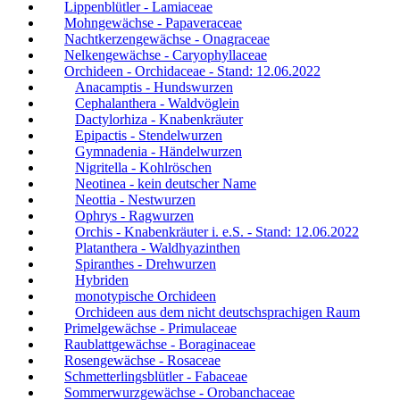
Lippenblütler - Lamiaceae
Mohngewächse - Papaveraceae
Nachtkerzengewächse - Onagraceae
Nelkengewächse - Caryophyllaceae
Orchideen - Orchidaceae - Stand: 12.06.2022
Anacamptis - Hundswurzen
Cephalanthera - Waldvöglein
Dactylorhiza - Knabenkräuter
Epipactis - Stendelwurzen
Gymnadenia - Händelwurzen
Nigritella - Kohlröschen
Neotinea - kein deutscher Name
Neottia - Nestwurzen
Ophrys - Ragwurzen
Orchis - Knabenkräuter i. e.S. - Stand: 12.06.2022
Platanthera - Waldhyazinthen
Spiranthes - Drehwurzen
Hybriden
monotypische Orchideen
Orchideen aus dem nicht deutschsprachigen Raum
Primelgewächse - Primulaceae
Raublattgewächse - Boraginaceae
Rosengewächse - Rosaceae
Schmetterlingsblütler - Fabaceae
Sommerwurzgewächse - Orobanchaceae