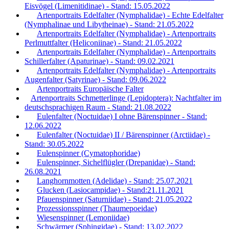
Eisvögel (Limenitidinae) - Stand: 15.05.2022
Artenportraits Edelfalter (Nymphalidae) - Echte Edelfalter
(Nymphalinae und Libytheinae) - Stand: 21.05.2022
Artenportraits Edelfalter (Nymphalidae) - Artenportraits
Perlmuttfalter (Heliconiinae) - Stand: 21.05.2022
Artenportraits Edelfalter (Nymphalidae) - Artenportraits
Schillerfalter (Apaturinae) - Stand: 09.02.2021
Artenportraits Edelfalter (Nymphalidae) - Artenportraits
Augenfalter (Satyrinae) - Stand: 09.06.2022
Artenportraits Europäische Falter
Artenportraits Schmetterlinge (Lepidoptera): Nachtfalter im
deutschsprachigen Raum - Stand: 21.08.2022
Eulenfalter (Noctuidae) I ohne Bärenspinner - Stand:
12.06.2022
Eulenfalter (Noctuidae) II / Bärenspinner (Arctiidae) -
Stand: 30.05.2022
Eulenspinner (Cymatophoridae)
Eulenspinner, Sichelflügler (Drepanidae) - Stand:
26.08.2021
Langhornmotten (Adelidae) - Stand: 25.07.2021
Glucken (Lasiocampidae) - Stand:21.11.2021
Pfauenspinner (Saturniidae) - Stand: 21.05.2022
Prozessionsspinner (Thaumepoeidae)
Wiesenspinner (Lemoniidae)
Schwärmer (Sphingidae) - Stand: 13.02.2022