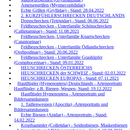
Ameisengrillen (Myrmecophilidae)
Echte Grillen (Gryllidae) - Stand: 28.04.2022
2. KURZFÜHLERSCHRECKEN DEUTSCHLANDS
Dornschrecken (Tetrigidae) - Stand: 06.06.2022
Feldheuschrecken - Unterfamilie Schönschrecken
(Calliptaminae) - Stand: 11.08.2021
Feldheuschrecken- Unterfamilie Knarrschrecken
(Catantopinae)
Feldheuschrecken - Unterfamilie Ödlandschrecken
(Oedipodinae) - Stand: 20.06.2022
Feldheuschrecken - Unterfamilie Grashüpfer
(Gomphocerinae) - Stand: 09.01.2022
HEUSCHRECKEN ÖSTERREICHS
HEUSCHRECKEN der SCHWEIZ - Stand: 02.03.2022
HEUSCHRECKEN EUROPAS - Stand: 07.11.2021
Hautflügler (Hymenoptera) Deutschlands - Artenportraits
Hautflügler, z.B. Bienen, Wespen- Stand: 19.12.2022
Hautflügler Hymenoptera - Artenportraits und
Bildersammlungen
1. Taillenwespen (Apocrita) -Artenportraits und
Bildersammlungen
Echte Bienen (Apidae) - Artenportraits - Stand:
14.02.2022
Kropfsammler (Colletidae) - Seidenbienen, Maskenbienen