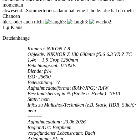
momentan
abwesend...Sommerferien...dann halt eine Libelle...die hat eh mehr
Chancen
hier...oder auch nicht
L.g.Klaus
Dateianhänge
Kamera: NIKON Z 8
Objektiv: NIKKOR Z 180-600mm f/5.6-6.3 VR Z TC-
1.4x + 1,5 Crop 1260mm
Belichtungszeit: 1/1000s
Blende: f/14
ISO: 25600
Beleuchtung: ??
Aufnahmedateiformat (RAW/JPG): RAW
Beschnittsbetrag in % (Breite u. Hoehe): 10/10
Stativ: nein
Infos zu Multishot-Techniken (z.B. Stack, HDR, Stitch):
nein
---------
Aufnahmedatum: 23.06.2026
Region/Ort: Bergheim
vorgefundener Lebensraum: Bach
Artenname: PL.m.