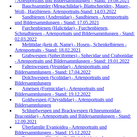
- Artenportraits und Bildersammlungen - Stand: 19.08.2021
Bauchsammler (Megachilidae)- Blattschneider-, Mauer-,
Woll-, Harzbienen- Artenportraits-Stand: 14.03.2022
Sandbienen (Andrenidae) - Sandbienen - Artenportraits
und Bildersammlungen - Stand: 17.05.2021
Furchenbienen (Halictidae) - Furchenbienen,
Schmalbienen - Artenportraits und Bildersammlungen - Stand:
02.03.2022
Melittidae (kein dt. Name) - Hosen-, Schenkelbienen -
Artenportraits - Stand: 18.02.2021
Grabwespen (Spheciformes) - Sphecidae und Crabonidae
- Artenportraits und Bildersammlungen - Stand: 19.01.2022
Faltenwespen (Vespidae) - Artenportraits und
Bildersammlungen - Stand: 17.04.2022
Dolchwespen (Scoliidae) - Artenportraits und
Bildersammlungen
Ameisen (Formicidae) - Artenportraits und
Bildersammlungen - Stand: 19.12.2022
Goldwespen (Chrysididae) - Artenportraits und
Bildersammlungen
Schlupfwespen und Brackwespen (Ichneumonidae,
Braconidae) - Artenportraits und Bildersammlungen - Stand:
12.09.2021
Überfamilie Evanioidea - Artenportraits und
Bildersammlungen - Stand: 15.12.2022