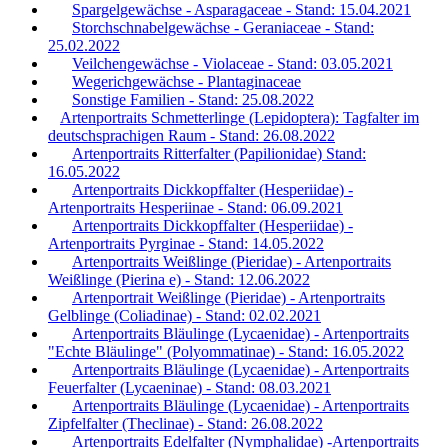
Spargelgewächse - Asparagaceae - Stand: 15.04.2021
Storchschnabelgewächse - Geraniaceae - Stand:
25.02.2022
Veilchengewächse - Violaceae - Stand: 03.05.2021
Wegerichgewächse - Plantaginaceae
Sonstige Familien - Stand: 25.08.2022
Artenportraits Schmetterlinge (Lepidoptera): Tagfalter im
deutschsprachigen Raum - Stand: 26.08.2022
Artenportraits Ritterfalter (Papilionidae) Stand:
16.05.2022
Artenportraits Dickkopffalter (Hesperiidae) -
Artenportraits Hesperiinae - Stand: 06.09.2021
Artenportraits Dickkopffalter (Hesperiidae) -
Artenportraits Pyrginae - Stand: 14.05.2022
Artenportraits Weißlinge (Pieridae) - Artenportraits
Weißlinge (Pierina e) - Stand: 12.06.2022
Artenportrait Weißlinge (Pieridae) - Artenportraits
Gelblinge (Coliadinae) - Stand: 02.02.2021
Artenportraits Bläulinge (Lycaenidae) - Artenportraits
"Echte Bläulinge" (Polyommatinae) - Stand: 16.05.2022
Artenportraits Bläulinge (Lycaenidae) - Artenportraits
Feuerfalter (Lycaeninae) - Stand: 08.03.2021
Artenportraits Bläulinge (Lycaenidae) - Artenportraits
Zipfelfalter (Theclinae) - Stand: 26.08.2022
Artenportraits Edelfalter (Nymphalidae) -Artenportraits