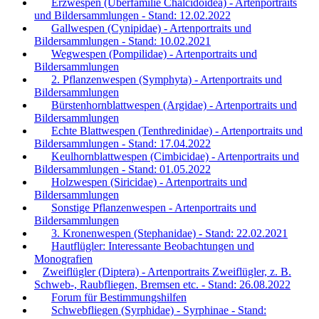
Erzwespen (Überfamilie Chalcidoidea) - Artenportraits
und Bildersammlungen - Stand: 12.02.2022
Gallwespen (Cynipidae) - Artenportraits und
Bildersammlungen - Stand: 10.02.2021
Wegwespen (Pompilidae) - Artenportraits und
Bildersammlungen
2. Pflanzenwespen (Symphyta) - Artenportraits und
Bildersammlungen
Bürstenhornblattwespen (Argidae) - Artenportraits und
Bildersammlungen
Echte Blattwespen (Tenthredinidae) - Artenportraits und
Bildersammlungen - Stand: 17.04.2022
Keulhornblattwespen (Cimbicidae) - Artenportraits und
Bildersammlungen - Stand: 01.05.2022
Holzwespen (Siricidae) - Artenportraits und
Bildersammlungen
Sonstige Pflanzenwespen - Artenportraits und
Bildersammlungen
3. Kronenwespen (Stephanidae) - Stand: 22.02.2021
Hautflügler: Interessante Beobachtungen und
Monografien
Zweiflügler (Diptera) - Artenportraits Zweiflügler, z. B.
Schweb-, Raubfliegen, Bremsen etc. - Stand: 26.08.2022
Forum für Bestimmungshilfen
Schwebfliegen (Syrphidae) - Syrphinae - Stand: