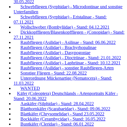
30.05.2022
Schwebfliegen (Syrphidae) - Microdontinae und sonstige
Unterfamilien
Schwebfliegen (Syrphidae) - Eristalinae - Stand:
07.11.2021
Wollschweber (Bombyliidae) - Stand: 04.12.2021
Dickkopffliegen/Blasenkopffliegen - (Conopidae) - Stand:
27.11.2021
Raubfliegen (Asilidae) - Asilinae - Stand: 06.06.2022
Raubfliegen (Asilidae) - Brachyrhopalinae
Raubfliegen (Asilidae) - Dasypogoniae
Raubfliegen (Asilidae) - Dioctriinae - Stand: 21.01.2022
Raubfliegen (Asilidae) - Laphriinae - Stand: 10.12.2021
Raubfliegen (Asilidae) - sonstige Raubfliegen-Arten
Sonstige Fliegen - Stand: 22.08.2022
Unterordnung Mückenartige (Nematocera) - Stand:
11.03.2022
WANTED
Käfer (Coleoptera) Deutschlands - Artenportraits Käfer -
Stand: 20.06.2022
Aaskäfer (Silphidae) - Stand: 28.04.2022
Blatthornkäfer (Scarabaeidae) - Stand: 09.06.2022
Blattkäfer (Chrysomelidae) - Stand 23.05.2022
Bockkäfer (Cerambycidae) - Stand: 16.05.2022
Buntkäfer (Cleridae) - Stand: 06.01.2022