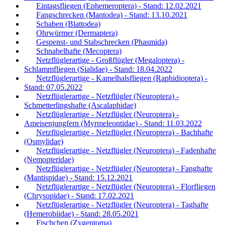
Eintagsfliegen (Ephemeroptera) - Stand: 12.02.2021
Fangschrecken (Mantodea) - Stand: 13.10.2021
Schaben (Blattodea)
Ohrwürmer (Dermaptera)
Gespenst- und Stabschrecken (Phasmida)
Schnabelhafte (Mecoptera)
Netzflüglerartige - Großflügler (Megaloptera) -
Schlammfliegen (Sialidae) - Stand: 18.04.2022
Netzflüglerartige - Kamelhalsfliegen (Raphidioptera) -
Stand: 07.05.2022
Netzflüglerartige - Netzflügler (Neuroptera) -
Schmetterlingshafte (Ascalaphidae)
Netzflüglerartige - Netzflügler (Neuroptera) -
Ameisenjungfern (Myrmeleontidae) - Stand: 11.03.2022
Netzflüglerartige - Netzflügler (Neuroptera) - Bachhafte
(Osmylidae)
Netzflüglerartige - Netzflügler (Neuroptera) - Fadenhafte
(Nemopteridae)
Netzflüglerartige - Netzflügler (Neuroptera) - Fanghafte
(Mantispidae) - Stand: 15.12.2021
Netzflüglerartige - Netzflügler (Neuroptera) - Florfliegen
(Chrysopidae) - Stand: 17.02.2021
Netzflüglerartige - Netzflügler (Neuroptera) - Taghafte
(Hemerobiidae) - Stand: 28.05.2021
Fischchen (Zygentoma)