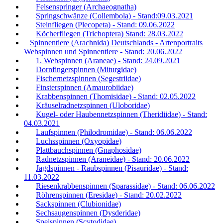
Felsenspringer (Archaeognatha)
Springschwänze (Collembola) - Stand:09.03.2021
Steinfliegen (Plecopeta) - Stand: 09.06.2022
Köcherfliegen (Trichoptera) Stand: 28.03.2022
Spinnentiere (Arachnida) Deutschlands - Artenportraits
Webspinnen und Spinnentiere - Stand: 20.06.2022
1. Webspinnen (Araneae) - Stand: 24.09.2021
Dornfingerspinnen (Miturgidae)
Fischernetzspinnen (Segestriidae)
Finsterspinnen (Amaurobiidae)
Krabbenspinnen (Thomisidae) - Stand: 02.05.2022
Kräuselradnetzspinnen (Uloboridae)
Kugel- oder Haubennetzspinnen (Theridiidae) - Stand:
04.03.2021
Laufspinnen (Philodromidae) - Stand: 06.06.2022
Luchsspinnen (Oxyopidae)
Plattbauchspinnen (Gnaphosidae)
Radnetzspinnen (Araneidae) - Stand: 20.06.2022
Jagdspinnen - Raubspinnen (Pisauridae) - Stand:
11.03.2022
Riesenkrabbenspinnen (Sparassidae) - Stand: 06.06.2022
Röhrenspinnen (Eresidae) - Stand: 20.02.2022
Sackspinnen (Clubionidae)
Sechsaugenspinnen (Dysderidae)
Speispinnen (Scytodidae)