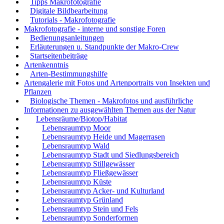
Tipps Makrofotografie
Digitale Bildbearbeitung
Tutorials - Makrofotografie
Makrofotografie - interne und sonstige Foren
Bedienungsanleitungen
Erläuterungen u. Standpunkte der Makro-Crew
Startseitenbeiträge
Artenkenntnis
Arten-Bestimmungshilfe
Artengalerie mit Fotos und Artenportraits von Insekten und
Pflanzen
Biologische Themen - Makrofotos und ausführliche
Informationen zu ausgewählten Themen aus der Natur
Lebensräume/Biotop/Habitat
Lebensraumtyp Moor
Lebensraumtyp Heide und Magerrasen
Lebensraumtyp Wald
Lebensraumtyp Stadt und Siedlungsbereich
Lebensraumtyp Stillgewässer
Lebensraumtyp Fließgewässer
Lebensraumtyp Küste
Lebensraumtyp Acker- und Kulturland
Lebensraumtyp Grünland
Lebensraumtyp Stein und Fels
Lebensraumtyp Sonderformen