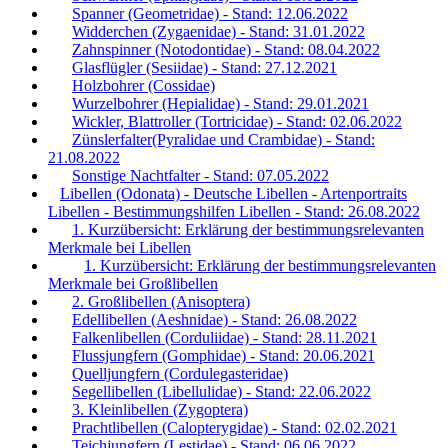
Spanner (Geometridae) - Stand: 12.06.2022
Widderchen (Zygaenidae) - Stand: 31.01.2022
Zahnspinner (Notodontidae) - Stand: 08.04.2022
Glasflügler (Sesiidae) - Stand: 27.12.2021
Holzbohrer (Cossidae)
Wurzelbohrer (Hepialidae) - Stand: 29.01.2021
Wickler, Blattroller (Tortricidae) - Stand: 02.06.2022
Zünslerfalter(Pyralidae und Crambidae) - Stand:
21.08.2022
Sonstige Nachtfalter - Stand: 07.05.2022
Libellen (Odonata) - Deutsche Libellen - Artenportraits
Libellen - Bestimmungshilfen Libellen - Stand: 26.08.2022
1. Kurzübersicht: Erklärung der bestimmungsrelevanten
Merkmale bei Libellen
1. Kurzübersicht: Erklärung der bestimmungsrelevanten
Merkmale bei Großlibellen
2. Großlibellen (Anisoptera)
Edellibellen (Aeshnidae) - Stand: 26.08.2022
Falkenlibellen (Corduliidae) - Stand: 28.11.2021
Flussjungfern (Gomphidae) - Stand: 20.06.2021
Quelljungfern (Cordulegasteridae)
Segellibellen (Libellulidae) - Stand: 22.06.2022
3. Kleinlibellen (Zygoptera)
Prachtlibellen (Calopterygidae) - Stand: 02.02.2021
Teichjungfern (Lestidae) - Stand: 06.06.2022