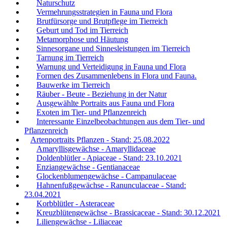
Naturschutz
Vermehrungsstrategien in Fauna und Flora
Brutfürsorge und Brutpflege im Tierreich
Geburt und Tod im Tierreich
Metamorphose und Häutung
Sinnesorgane und Sinnesleistungen im Tierreich
Tarnung im Tierreich
Warnung und Verteidigung in Fauna und Flora
Formen des Zusammenlebens in Flora und Fauna.
Bauwerke im Tierreich
Räuber - Beute - Beziehung in der Natur
Ausgewählte Portraits aus Fauna und Flora
Exoten im Tier- und Pflanzenreich
Interessante Einzelbeobachtungen aus dem Tier- und
Pflanzenreich
Artenportraits Pflanzen - Stand: 25.08.2022
Amaryllisgewächse - Amaryllidaceae
Doldenblütler - Apiaceae - Stand: 23.10.2021
Enziangewächse - Gentianaceae
Glockenblumengewächse - Campanulaceae
Hahnenfußgewächse - Ranunculaceae - Stand:
23.04.2021
Korbblütler - Asteraceae
Kreuzblütengewächse - Brassicaceae - Stand: 30.12.2021
Liliengewächse - Liliaceae