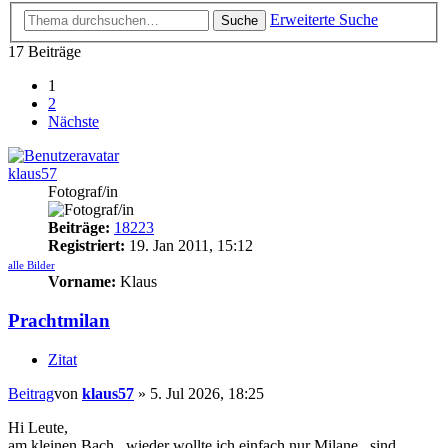
Erweiterte Suche
Suche
17 Beiträge
1
2
Nächste
klaus57
Fotograf/in
Beiträge:
18223
Registriert:
19. Jan 2011, 15:12
alle Bilder
Vorname:
Klaus
Prachtmilan
Zitat
Beitrag
von
klaus57
»
5. Jul 2026, 18:25
Hi Leute,
am kleinen Bach...wieder wollte ich einfach nur Milane...sind