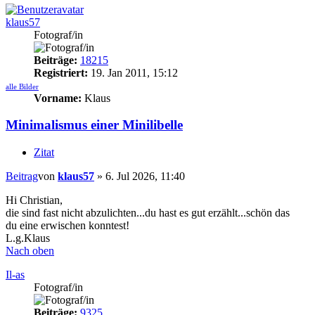
klaus57
Fotograf/in
Beiträge:
18215
Registriert:
19. Jan 2011, 15:12
alle Bilder
Vorname:
Klaus
Minimalismus einer Minilibelle
Zitat
Beitrag
von
klaus57
»
6. Jul 2026, 11:40
Hi Christian,
die sind fast nicht abzulichten...du hast es gut erzählt...schön das
du eine erwischen konntest!
L.g.Klaus
Nach oben
Il-as
Fotograf/in
Beiträge:
9325