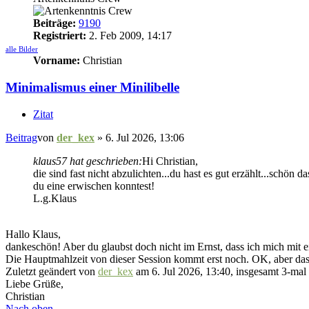
Beiträge:
9190
Registriert:
2. Feb 2009, 14:17
alle Bilder
Vorname:
Christian
Minimalismus einer Minilibelle
Zitat
Beitrag
von
der_kex
»
6. Jul 2026, 13:06
klaus57 hat geschrieben:
Hi Christian,
die sind fast nicht abzulichten...du hast es gut erzählt...schön da
du eine erwischen konntest!
L.g.Klaus
Hallo Klaus,
dankeschön! Aber du glaubst doch nicht im Ernst, dass ich mich mit 
Die Hauptmahlzeit von dieser Session kommt erst noch. OK, aber das or
Zuletzt geändert von
der_kex
am 6. Jul 2026, 13:40, insgesamt 3-mal 
Liebe Grüße,
Christian
Nach oben