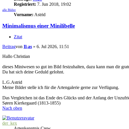
Registriert:
7. Jun 2018, 19:02
alle Bilder
Vorname:
Astrid
Minimalismus einer Minilibelle
Zitat
Beitrag
von
Il-as
»
6. Jul 2026, 11:51
Hallo Christian
dieses Miniwesen so gut im Bild festzuhalten, dazu kann man dir grat
Da hat sich deine Geduld gelohnt.
L.G.Astrid
Meine Bilder stelle ich für die Artengalerie gerne zur Verfügung.
Das Vergleichen ist das Ende des Glücks und der Anfang der Unzufr
Søren Kierkegaard (1813-1855)
Nach oben
der_kex
Artenkenntnis Crew