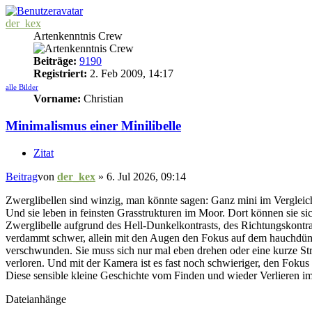
der_kex
Artenkenntnis Crew
Beiträge:
9190
Registriert:
2. Feb 2009, 14:17
alle Bilder
Vorname:
Christian
Minimalismus einer Minilibelle
Zitat
Beitrag
von
der_kex
»
6. Jul 2026, 09:14
Zwerglibellen sind winzig, man könnte sagen: Ganz mini im Vergleich
Und sie leben in feinsten Grasstrukturen im Moor. Dort können sie s
Zwerglibelle aufgrund des Hell-Dunkelkontrasts, des Richtungskontras
verdammt schwer, allein mit den Augen den Fokus auf dem hauchdünne
verschwunden. Sie muss sich nur mal eben drehen oder eine kurze Str
verloren. Und mit der Kamera ist es fast noch schwieriger, den Fokus
Diese sensible kleine Geschichte vom Finden und wieder Verlieren 
Dateianhänge