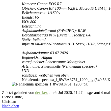
Kamera: Canon EOS R7
Objektiv: Canon RF 100mm F2,8 L Macro IS USM @ 
Belichtungszeit: 1/1600s
Blende: f/5
ISO: 800
Beleuchtung:
Aufnahmedateiformat (RAW/JPG): RAW
Beschnittsbetrag in % (Breite u. Hoehe): 0/0
Stativ: freihand
Infos zu Multishot-Techniken (z.B. Stack, HDR, Stitch): E
---------
Aufnahmedatum: 03.07.2026
Region/Ort: Allgäu
vorgefundener Lebensraum: Moorgebiet
Artenname: Zwerglibelle (Nehalennia speciosa)
kNB
sonstiges: Weibchen von oben
Nehalennia speciosa_f_8W8A8751_1200.jpg (540.53 KiB
Zuletzt geändert von
der_kex
am 6. Jul 2026, 11:27, insgesamt 4-mal 
Liebe Grüße,
Christian
Nach oben