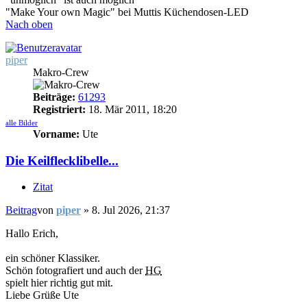
"Make Your own Magic" bei Muttis Küchendosen-LED
Nach oben
piper
Makro-Crew
Beiträge:
61293
Registriert:
18. Mär 2011, 18:20
alle Bilder
Vorname:
Ute
Die Keilflecklibelle...
Zitat
Beitrag
von
piper
»
8. Jul 2026, 21:37
Hallo Erich,
ein schöner Klassiker.
Schön fotografiert und auch der
HG
spielt hier richtig gut mit.
Liebe Grüße Ute