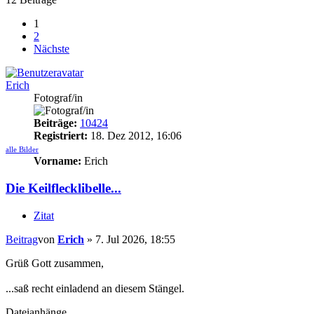
1
2
Nächste
Erich
Fotograf/in
Beiträge:
10424
Registriert:
18. Dez 2012, 16:06
alle Bilder
Vorname:
Erich
Die Keilflecklibelle...
Zitat
Beitrag
von
Erich
»
7. Jul 2026, 18:55
Grüß Gott zusammen,
...saß recht einladend an diesem Stängel.
Dateianhänge