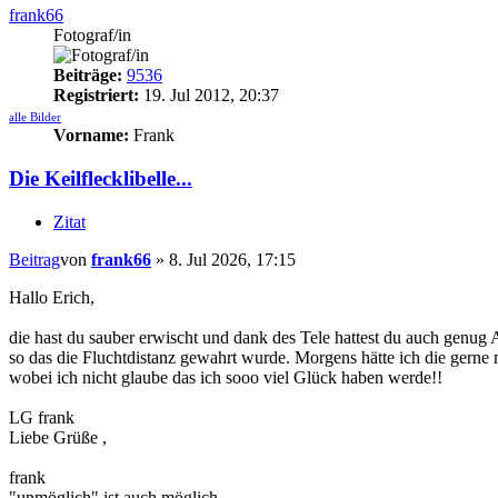
frank66
Fotograf/in
Beiträge:
9536
Registriert:
19. Jul 2012, 20:37
alle Bilder
Vorname:
Frank
Die Keilflecklibelle...
Zitat
Beitrag
von
frank66
»
8. Jul 2026, 17:15
Hallo Erich,
die hast du sauber erwischt und dank des Tele hattest du auch genug
so das die Fluchtdistanz gewahrt wurde. Morgens hätte ich die gerne 
wobei ich nicht glaube das ich sooo viel Glück haben werde!!
LG frank
Liebe Grüße ,
frank
"unmöglich" ist auch möglich