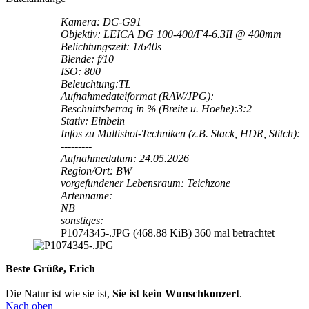
Kamera: DC-G91
Objektiv: LEICA DG 100-400/F4-6.3II @ 400mm
Belichtungszeit: 1/640s
Blende: f/10
ISO: 800
Beleuchtung:TL
Aufnahmedateiformat (RAW/JPG):
Beschnittsbetrag in % (Breite u. Hoehe):3:2
Stativ: Einbein
Infos zu Multishot-Techniken (z.B. Stack, HDR, Stitch):
---------
Aufnahmedatum: 24.05.2026
Region/Ort: BW
vorgefundener Lebensraum: Teichzone
Artenname:
NB
sonstiges:
P1074345-.JPG (468.88 KiB) 360 mal betrachtet
Beste Grüße, Erich
Die Natur ist wie sie ist,
Sie ist kein Wunschkonzert
.
Nach oben