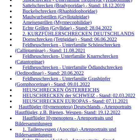
Sattelschrecken (Bradyporidae) - Stand: 18.12.2019
Buckelschrecken (Rhaphidophoridae)
Maulwurfsgrillen (Gryllotalpidae)
Ameisengrillen (Myrmecophilidae)
Echte Grillen (Gryllidae) - Stand: 28.04.2022
2. KURZFÜHLERSCHRECKEN DEUTSCHLANDS
Dornschrecken (Tetrigidae) - Stand: 06.06.2022
Feldheuschrecken - Unterfamilie Schönschrecken
(Calliptaminae) - Stand: 11.08.2021
Feldheuschrecken- Unterfamilie Knarrschrecken
(Catantopinae)
Feldheuschrecken - Unterfamilie Ödlandschrecken
(Oedipodinae) - Stand: 20.06.2022
Feldheuschrecken - Unterfamilie Grashüpfer
(Gomphocerinae) - Stand: 09.01.2022
HEUSCHRECKEN ÖSTERREICHS
HEUSCHRECKEN der SCHWEIZ - Stand: 02.03.2022
HEUSCHRECKEN EUROPAS - Stand: 07.11.2021
Hautflügler (Hymenoptera) Deutschlands - Artenportraits
Hautflügler, z.B. Bienen, Wespen- Stand: 19.12.2022
Hautflügler Hymenoptera - Artenportraits und
Bildersammlungen
1. Taillenwespen (Apocrita) -Artenportraits und
Bildersammlungen