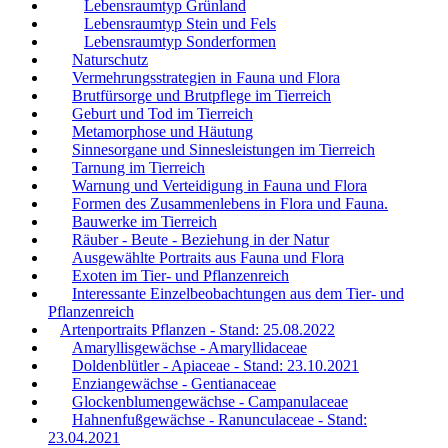
Lebensraumtyp Grünland
Lebensraumtyp Stein und Fels
Lebensraumtyp Sonderformen
Naturschutz
Vermehrungsstrategien in Fauna und Flora
Brutfürsorge und Brutpflege im Tierreich
Geburt und Tod im Tierreich
Metamorphose und Häutung
Sinnesorgane und Sinnesleistungen im Tierreich
Tarnung im Tierreich
Warnung und Verteidigung in Fauna und Flora
Formen des Zusammenlebens in Flora und Fauna.
Bauwerke im Tierreich
Räuber - Beute - Beziehung in der Natur
Ausgewählte Portraits aus Fauna und Flora
Exoten im Tier- und Pflanzenreich
Interessante Einzelbeobachtungen aus dem Tier- und
Pflanzenreich
Artenportraits Pflanzen - Stand: 25.08.2022
Amaryllisgewächse - Amaryllidaceae
Doldenblütler - Apiaceae - Stand: 23.10.2021
Enziangewächse - Gentianaceae
Glockenblumengewächse - Campanulaceae
Hahnenfußgewächse - Ranunculaceae - Stand:
23.04.2021