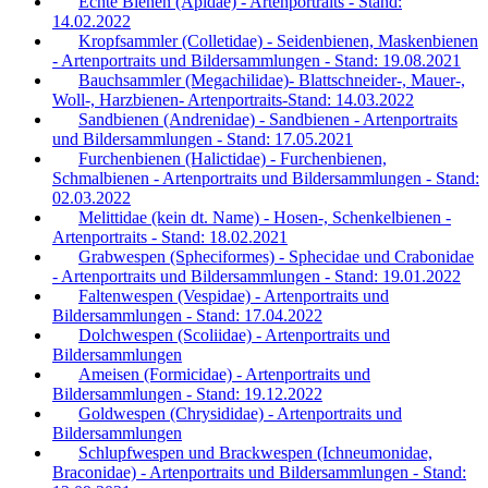
Echte Bienen (Apidae) - Artenportraits - Stand:
14.02.2022
Kropfsammler (Colletidae) - Seidenbienen, Maskenbienen
- Artenportraits und Bildersammlungen - Stand: 19.08.2021
Bauchsammler (Megachilidae)- Blattschneider-, Mauer-,
Woll-, Harzbienen- Artenportraits-Stand: 14.03.2022
Sandbienen (Andrenidae) - Sandbienen - Artenportraits
und Bildersammlungen - Stand: 17.05.2021
Furchenbienen (Halictidae) - Furchenbienen,
Schmalbienen - Artenportraits und Bildersammlungen - Stand:
02.03.2022
Melittidae (kein dt. Name) - Hosen-, Schenkelbienen -
Artenportraits - Stand: 18.02.2021
Grabwespen (Spheciformes) - Sphecidae und Crabonidae
- Artenportraits und Bildersammlungen - Stand: 19.01.2022
Faltenwespen (Vespidae) - Artenportraits und
Bildersammlungen - Stand: 17.04.2022
Dolchwespen (Scoliidae) - Artenportraits und
Bildersammlungen
Ameisen (Formicidae) - Artenportraits und
Bildersammlungen - Stand: 19.12.2022
Goldwespen (Chrysididae) - Artenportraits und
Bildersammlungen
Schlupfwespen und Brackwespen (Ichneumonidae,
Braconidae) - Artenportraits und Bildersammlungen - Stand: