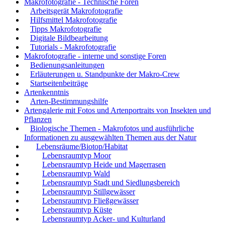
Makrofotografie - Technische Foren
Arbeitsgerät Makrofotografie
Hilfsmittel Makrofotografie
Tipps Makrofotografie
Digitale Bildbearbeitung
Tutorials - Makrofotografie
Makrofotografie - interne und sonstige Foren
Bedienungsanleitungen
Erläuterungen u. Standpunkte der Makro-Crew
Startseitenbeiträge
Artenkenntnis
Arten-Bestimmungshilfe
Artengalerie mit Fotos und Artenportraits von Insekten und
Pflanzen
Biologische Themen - Makrofotos und ausführliche
Informationen zu ausgewählten Themen aus der Natur
Lebensräume/Biotop/Habitat
Lebensraumtyp Moor
Lebensraumtyp Heide und Magerrasen
Lebensraumtyp Wald
Lebensraumtyp Stadt und Siedlungsbereich
Lebensraumtyp Stillgewässer
Lebensraumtyp Fließgewässer
Lebensraumtyp Küste
Lebensraumtyp Acker- und Kulturland