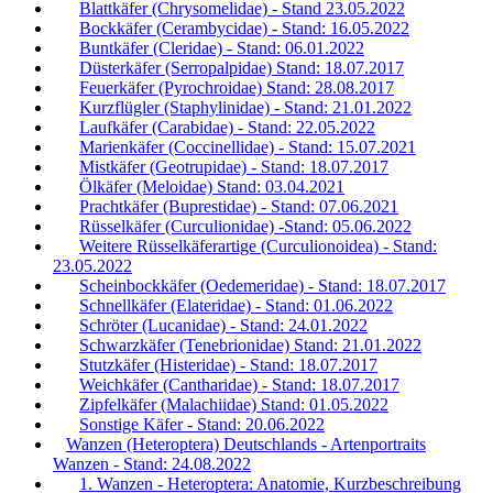
Blattkäfer (Chrysomelidae) - Stand 23.05.2022
Bockkäfer (Cerambycidae) - Stand: 16.05.2022
Buntkäfer (Cleridae) - Stand: 06.01.2022
Düsterkäfer (Serropalpidae) Stand: 18.07.2017
Feuerkäfer (Pyrochroidae) Stand: 28.08.2017
Kurzflügler (Staphylinidae) - Stand: 21.01.2022
Laufkäfer (Carabidae) - Stand: 22.05.2022
Marienkäfer (Coccinellidae) - Stand: 15.07.2021
Mistkäfer (Geotrupidae) - Stand: 18.07.2017
Ölkäfer (Meloidae) Stand: 03.04.2021
Prachtkäfer (Buprestidae) - Stand: 07.06.2021
Rüsselkäfer (Curculionidae) -Stand: 05.06.2022
Weitere Rüsselkäferartige (Curculionoidea) - Stand:
23.05.2022
Scheinbockkäfer (Oedemeridae) - Stand: 18.07.2017
Schnellkäfer (Elateridae) - Stand: 01.06.2022
Schröter (Lucanidae) - Stand: 24.01.2022
Schwarzkäfer (Tenebrionidae) Stand: 21.01.2022
Stutzkäfer (Histeridae) - Stand: 18.07.2017
Weichkäfer (Cantharidae) - Stand: 18.07.2017
Zipfelkäfer (Malachiidae) Stand: 01.05.2022
Sonstige Käfer - Stand: 20.06.2022
Wanzen (Heteroptera) Deutschlands - Artenportraits
Wanzen - Stand: 24.08.2022
1. Wanzen - Heteroptera: Anatomie, Kurzbeschreibung