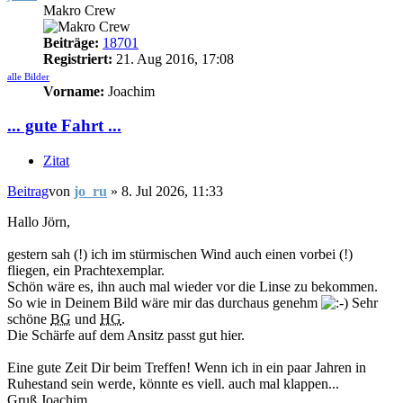
Makro Crew
Beiträge:
18701
Registriert:
21. Aug 2016, 17:08
alle Bilder
Vorname:
Joachim
... gute Fahrt ...
Zitat
Beitrag
von
jo_ru
»
8. Jul 2026, 11:33
Hallo Jörn,
gestern sah (!) ich im stürmischen Wind auch einen vorbei (!)
fliegen, ein Prachtexemplar.
Schön wäre es, ihn auch mal wieder vor die Linse zu bekommen.
So wie in Deinem Bild wäre mir das durchaus genehm
Sehr
schöne
BG
und
HG
.
Die Schärfe auf dem Ansitz passt gut hier.
Eine gute Zeit Dir beim Treffen! Wenn ich in ein paar Jahren in
Ruhestand sein werde, könnte es viell. auch mal klappen...
Gruß Joachim