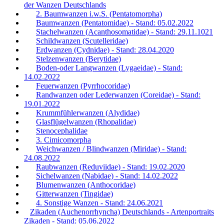
der Wanzen Deutschlands
2. Baumwanzen i.w.S. (Pentatomorpha)
Baumwanzen (Pentatomidae) - Stand: 05.02.2022
Stachelwanzen (Acanthosomatidae) - Stand: 29.11.1021
Schildwanzen (Scutelleridae)
Erdwanzen (Cydnidae) - Stand: 28.04.2020
Stelzenwanzen (Berytidae)
Boden-oder Langwanzen (Lygaeidae) - Stand:
14.02.2022
Feuerwanzen (Pyrrhocoridae)
Randwanzen oder Lederwanzen (Coreidae) - Stand:
19.01.2022
Krummfühlerwanzen (Alydidae)
Glasflügelwanzen (Rhopalidae)
Stenocephalidae
3. Cimicomorpha
Weichwanzen / Blindwanzen (Miridae) - Stand:
24.08.2022
Raubwanzen (Reduviidae) - Stand: 19.02.2020
Sichelwanzen (Nabidae) - Stand: 14.02.2022
Blumenwanzen (Anthocoridae)
Gitterwanzen (Tingidae)
4. Sonstige Wanzen - Stand: 24.06.2021
Zikaden (Auchenorrhyncha) Deutschlands - Artenportraits
Zikaden - Stand: 05.06.2022