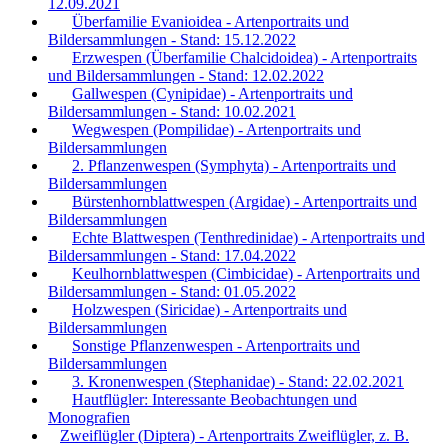
12.09.2021
Überfamilie Evanioidea - Artenportraits und
Bildersammlungen - Stand: 15.12.2022
Erzwespen (Überfamilie Chalcidoidea) - Artenportraits
und Bildersammlungen - Stand: 12.02.2022
Gallwespen (Cynipidae) - Artenportraits und
Bildersammlungen - Stand: 10.02.2021
Wegwespen (Pompilidae) - Artenportraits und
Bildersammlungen
2. Pflanzenwespen (Symphyta) - Artenportraits und
Bildersammlungen
Bürstenhornblattwespen (Argidae) - Artenportraits und
Bildersammlungen
Echte Blattwespen (Tenthredinidae) - Artenportraits und
Bildersammlungen - Stand: 17.04.2022
Keulhornblattwespen (Cimbicidae) - Artenportraits und
Bildersammlungen - Stand: 01.05.2022
Holzwespen (Siricidae) - Artenportraits und
Bildersammlungen
Sonstige Pflanzenwespen - Artenportraits und
Bildersammlungen
3. Kronenwespen (Stephanidae) - Stand: 22.02.2021
Hautflügler: Interessante Beobachtungen und
Monografien
Zweiflügler (Diptera) - Artenportraits Zweiflügler, z. B.