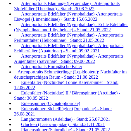
Artenportraits Bläulinge (Lycaenidae) - Artenportraits
Zipfelfalter (Theclinae) - Stand: 26.08.2022
Artenportraits Edelfalter (Nymphalidae) -Artenportraits
Eisvögel (Limenitidinae) - Stand: 15.05.2022
Artenportraits Edelfalter (Nymphalidae) - Echte Edelfalter
(Nymphalinae und Libytheinae) - Stand: 21.05.2022
Artenportraits Edelfalter (Nymphalidae) - Artenportraits
Perlmuttfalter (Heliconiinae) - Stand: 21.05.2022
Artenportraits Edelfalter (Nymphalidae) - Artenportraits
Schillerfalter (Apaturinae) - Stand: 09.02.2021
Artenportraits Edelfalter (Nymphalidae) - Artenportraits
Augenfalter (Satyrinae) - Stand: 09.06.2022
Artenportraits Europäische Falter
Artenportraits Schmetterlinge (Lepidoptera): Nachtfalter im
deutschsprachigen Raum - Stand: 21.08.2022
Eulenfalter (Noctuidae) I ohne Bärenspinner - Stand:
12.06.2022
Eulenfalter (Noctuidae) II / Bärenspinner (Arctiidae) -
Stand: 30.05.2022
Eulenspinner (Cymatophoridae)
Eulenspinner, Sichelflügler (Drepanidae) - Stand:
26.08.2021
Langhornmotten (Adelidae) - Stand: 25.07.2021
Glucken (Lasiocampidae) - Stand:21.11.2021
Pfauenspinner (Saturniidae) - Stand: 21.05.2022