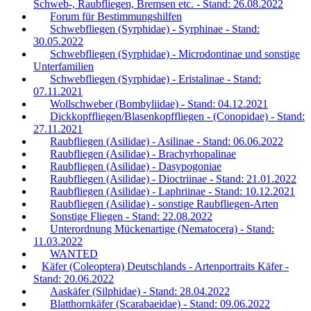
Schweb-, Raubfliegen, Bremsen etc. - Stand: 26.08.2022
Forum für Bestimmungshilfen
Schwebfliegen (Syrphidae) - Syrphinae - Stand:
30.05.2022
Schwebfliegen (Syrphidae) - Microdontinae und sonstige
Unterfamilien
Schwebfliegen (Syrphidae) - Eristalinae - Stand:
07.11.2021
Wollschweber (Bombyliidae) - Stand: 04.12.2021
Dickkopffliegen/Blasenkopffliegen - (Conopidae) - Stand:
27.11.2021
Raubfliegen (Asilidae) - Asilinae - Stand: 06.06.2022
Raubfliegen (Asilidae) - Brachyrhopalinae
Raubfliegen (Asilidae) - Dasypogoniae
Raubfliegen (Asilidae) - Dioctriinae - Stand: 21.01.2022
Raubfliegen (Asilidae) - Laphriinae - Stand: 10.12.2021
Raubfliegen (Asilidae) - sonstige Raubfliegen-Arten
Sonstige Fliegen - Stand: 22.08.2022
Unterordnung Mückenartige (Nematocera) - Stand:
11.03.2022
WANTED
Käfer (Coleoptera) Deutschlands - Artenportraits Käfer -
Stand: 20.06.2022
Aaskäfer (Silphidae) - Stand: 28.04.2022
Blatthornkäfer (Scarabaeidae) - Stand: 09.06.2022