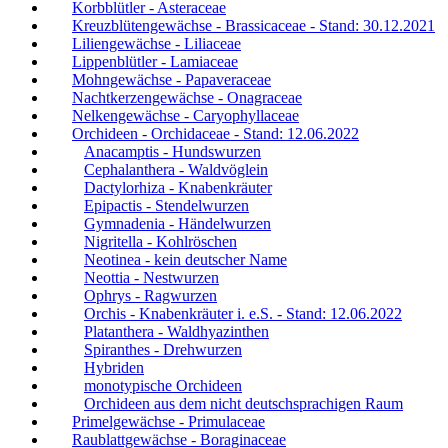
Korbblütler - Asteraceae
Kreuzblütengewächse - Brassicaceae - Stand: 30.12.2021
Liliengewächse - Liliaceae
Lippenblütler - Lamiaceae
Mohngewächse - Papaveraceae
Nachtkerzengewächse - Onagraceae
Nelkengewächse - Caryophyllaceae
Orchideen - Orchidaceae - Stand: 12.06.2022
Anacamptis - Hundswurzen
Cephalanthera - Waldvöglein
Dactylorhiza - Knabenkräuter
Epipactis - Stendelwurzen
Gymnadenia - Händelwurzen
Nigritella - Kohlröschen
Neotinea - kein deutscher Name
Neottia - Nestwurzen
Ophrys - Ragwurzen
Orchis - Knabenkräuter i. e.S. - Stand: 12.06.2022
Platanthera - Waldhyazinthen
Spiranthes - Drehwurzen
Hybriden
monotypische Orchideen
Orchideen aus dem nicht deutschsprachigen Raum
Primelgewächse - Primulaceae
Raublattgewächse - Boraginaceae