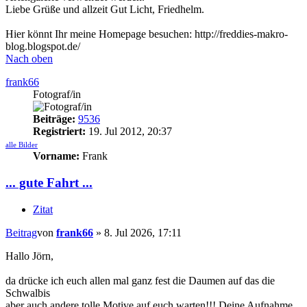
Liebe Grüße und allzeit Gut Licht, Friedhelm.
Hier könnt Ihr meine Homepage besuchen: http://freddies-makro-
blog.blogspot.de/
Nach oben
frank66
Fotograf/in
Beiträge:
9536
Registriert:
19. Jul 2012, 20:37
alle Bilder
Vorname:
Frank
... gute Fahrt ...
Zitat
Beitrag
von
frank66
»
8. Jul 2026, 17:11
Hallo Jörn,
da drücke ich euch allen mal ganz fest die Daumen auf das die
Schwalbis
aber auch andere tolle Motive auf euch warten!!! Deine Aufnahme