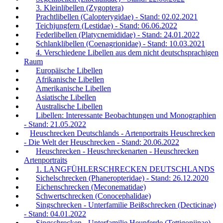
3. Kleinlibellen (Zygoptera)
Prachtlibellen (Calopterygidae) - Stand: 02.02.2021
Teichjungfern (Lestidae) - Stand: 06.06.2022
Federlibellen (Platycnemididae) - Stand: 24.01.2022
Schlanklibellen (Coenagrionidae) - Stand: 10.03.2021
4. Verschiedene Libellen aus dem nicht deutschsprachigen
Raum
Europäische Libellen
Afrikanische Libellen
Amerikanische Libellen
Asiatische Libellen
Australische Libellen
Libellen: Interessante Beobachtungen und Monographien
- Stand: 21.05.2022
Heuschrecken Deutschlands - Artenportraits Heuschrecken
- Die Welt der Heuschrecken - Stand: 20.06.2022
Heuschrecken - Heuschreckenarten - Heuschrecken
Artenportraits
1. LANGFÜHLERSCHRECKEN DEUTSCHLANDS
Sichelschrecken (Phaneropteridae) - Stand: 26.12.2020
Eichenschrecken (Meconematidae)
Schwertschrecken (Conocephalidae)
Singschrecken - Unterfamilie Beißschrecken (Decticinae)
- Stand: 04.01.2022
Singschrecken - Unterfamilie Heupferde (Tettigoniinae)