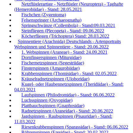
Netzflüglerartige - Netzflügler (Neuroptera) - Taghafte
(Hemerobiidae) - Stand: 28.05.2021
Fischchen (Zygentoma)
Felsenspringer (Archaeognatha)
Springschwänze (Collembola) - Stand:09.03.2021
Steinfliegen (Plecopeta) - Stand: 09.06.2022
Köcherfliegen (Trichoptera) Stand: 28.03.2022
Spinnentiere (Arachnida) Deutschlands - Artenportraits
Webspinnen und Spinnentiere - Stand: 20.06.2022
1. Webspinnen (Araneae) - Stand: 24.09.2021
Dornfingerspinnen (Miturgidae)
Fischernetzspinnen (Segestriidae)
Finsterspinnen (Amaurobiidae)
Krabbenspinnen (Thomisidae) - Stand: 02.05.2022
Kräuselradnetzspinnen (Uloboridae)
Kugel- oder Haubennetzspinnen (Theridiidae) - Stand:
04.03.2021
Laufspinnen (Philodromidae) - Stand: 06.06.2022
Luchsspinnen (Oxyopidae)
Plattbauchspinnen (Gnaphosidae)
Radnetzspinnen (Araneidae) - Stand: 20.06.2022
Jagdspinnen - Raubspinnen (Pisauridae) - Stand:
11.03.2022
Riesenkrabbenspinnen (Sparassidae) - Stand: 06.06.2022
Röhrenspinnen (Eresidae) - Stand: 20.02.2022