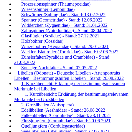
Prozessionsspinner (Thaumepoeidae)
Wiesenspinner (Lemoniidae)
Schwärmer (Sphingidae) - Stand: 13.02.2022
Spanner (Geometridae) - Stand: 12.06.2022
Widderchen (Zygaenidae) - Stand: 31.01.2022
Zahnspinner (Notodontidae) - Stand: 08.04.2022
Glasflügler (Sesiidae) - Stand: 27.12.2021
Holzbohrer (Cossidae)
Wurzelbohrer (Hepialidae) - Stand: 29.01.2021
Wickler, Blattroller (Tortricidae) - Stand: 02.06.2022
Zünslerfalter(Pyralidae und Crambidae) - Stand:
21.08.2022
Sonstige Nachtfalter - Stand: 07.05.2022
Libellen (Odonata) - Deutsche Libellen - Artenportraits
Libellen - Bestimmungshilfen Libellen - Stand: 26.08.2022
1. Kurzübersicht: Erklärung der bestimmungsrelevanten
Merkmale bei Libellen
1. Kurzübersicht: Erklärung der bestimmungsrelevanten
Merkmale bei Großlibellen
2. Großlibellen (Anisoptera)
Edellibellen (Aeshnidae) - Stand: 26.08.2022
Falkenlibellen (Corduliidae) - Stand: 28.11.2021
Flussjungfern (Gomphidae) - Stand: 20.06.2021
Quelljungfern (Cordulegasteridae)
Segellibellen (Libellulidae) - Stand: 22.06.2022