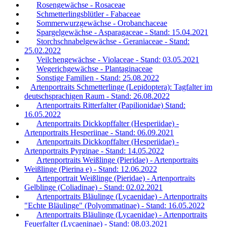
Rosengewächse - Rosaceae
Schmetterlingsblütler - Fabaceae
Sommerwurzgewächse - Orobanchaceae
Spargelgewächse - Asparagaceae - Stand: 15.04.2021
Storchschnabelgewächse - Geraniaceae - Stand:
25.02.2022
Veilchengewächse - Violaceae - Stand: 03.05.2021
Wegerichgewächse - Plantaginaceae
Sonstige Familien - Stand: 25.08.2022
Artenportraits Schmetterlinge (Lepidoptera): Tagfalter im
deutschsprachigen Raum - Stand: 26.08.2022
Artenportraits Ritterfalter (Papilionidae) Stand:
16.05.2022
Artenportraits Dickkopffalter (Hesperiidae) -
Artenportraits Hesperiinae - Stand: 06.09.2021
Artenportraits Dickkopffalter (Hesperiidae) -
Artenportraits Pyrginae - Stand: 14.05.2022
Artenportraits Weißlinge (Pieridae) - Artenportraits
Weißlinge (Pierina e) - Stand: 12.06.2022
Artenportrait Weißlinge (Pieridae) - Artenportraits
Gelblinge (Coliadinae) - Stand: 02.02.2021
Artenportraits Bläulinge (Lycaenidae) - Artenportraits
"Echte Bläulinge" (Polyommatinae) - Stand: 16.05.2022
Artenportraits Bläulinge (Lycaenidae) - Artenportraits
Feuerfalter (Lycaeninae) - Stand: 08.03.2021