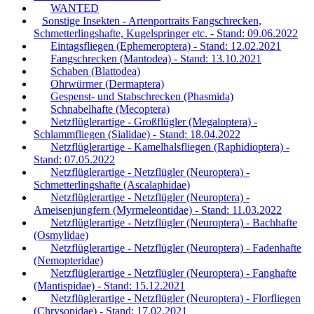
WANTED
Sonstige Insekten - Artenportraits Fangschrecken,
Schmetterlingshafte, Kugelspringer etc. - Stand: 09.06.2022
Eintagsfliegen (Ephemeroptera) - Stand: 12.02.2021
Fangschrecken (Mantodea) - Stand: 13.10.2021
Schaben (Blattodea)
Ohrwürmer (Dermaptera)
Gespenst- und Stabschrecken (Phasmida)
Schnabelhafte (Mecoptera)
Netzflüglerartige - Großflügler (Megaloptera) -
Schlammfliegen (Sialidae) - Stand: 18.04.2022
Netzflüglerartige - Kamelhalsfliegen (Raphidioptera) -
Stand: 07.05.2022
Netzflüglerartige - Netzflügler (Neuroptera) -
Schmetterlingshafte (Ascalaphidae)
Netzflüglerartige - Netzflügler (Neuroptera) -
Ameisenjungfern (Myrmeleontidae) - Stand: 11.03.2022
Netzflüglerartige - Netzflügler (Neuroptera) - Bachhafte
(Osmylidae)
Netzflüglerartige - Netzflügler (Neuroptera) - Fadenhafte
(Nemopteridae)
Netzflüglerartige - Netzflügler (Neuroptera) - Fanghafte
(Mantispidae) - Stand: 15.12.2021
Netzflüglerartige - Netzflügler (Neuroptera) - Florfliegen
(Chrysopidae) - Stand: 17.02.2021