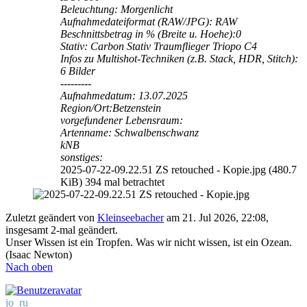
Beleuchtung: Morgenlicht
Aufnahmedateiformat (RAW/JPG): RAW
Beschnittsbetrag in % (Breite u. Hoehe):0
Stativ: Carbon Stativ Traumflieger Triopo C4
Infos zu Multishot-Techniken (z.B. Stack, HDR, Stitch):
6 Bilder
---------
Aufnahmedatum: 13.07.2025
Region/Ort:Betzenstein
vorgefundener Lebensraum:
Artenname: Schwalbenschwanz
kNB
sonstiges:
2025-07-22-09.22.51 ZS retouched - Kopie.jpg (480.7
KiB) 394 mal betrachtet
Zuletzt geändert von
Kleinseebacher
am 21. Jul 2026, 22:08,
insgesamt 2-mal geändert.
Unser Wissen ist ein Tropfen. Was wir nicht wissen, ist ein Ozean.
(Isaac Newton)
Nach oben
jo_ru