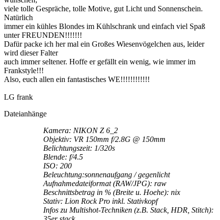
viele tolle Gespräche, tolle Motive, gut Licht und Sonnenschein.
Natürlich
immer ein kühles Blondes im Kühlschrank und einfach viel Spaß
unter FREUNDEN!!!!!!!
Dafür packe ich her mal ein Großes Wiesenvögelchen aus, leider
wird dieser Falter
auch immer seltener. Hoffe er gefällt ein wenig, wie immer im
Frankstyle!!!
Also, euch allen ein fantastisches WE!!!!!!!!!!!!
LG frank
Dateianhänge
Kamera: NIKON Z 6_2
Objektiv: VR 150mm f/2.8G @ 150mm
Belichtungszeit: 1/320s
Blende: f/4.5
ISO: 200
Beleuchtung:sonnenaufgang / gegenlicht
Aufnahmedateiformat (RAW/JPG): raw
Beschnittsbetrag in % (Breite u. Hoehe): nix
Stativ: Lion Rock Pro inkl. Stativkopf
Infos zu Multishot-Techniken (z.B. Stack, HDR, Stitch):
35er stack