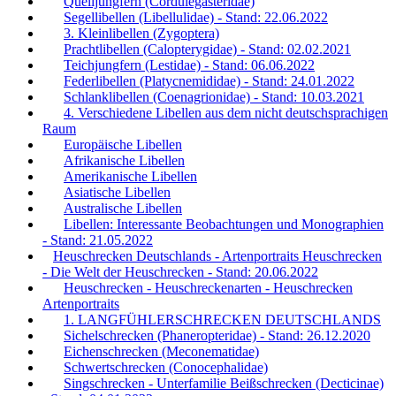
Quelljungfern (Cordulegasteridae)
Segellibellen (Libellulidae) - Stand: 22.06.2022
3. Kleinlibellen (Zygoptera)
Prachtlibellen (Calopterygidae) - Stand: 02.02.2021
Teichjungfern (Lestidae) - Stand: 06.06.2022
Federlibellen (Platycnemididae) - Stand: 24.01.2022
Schlanklibellen (Coenagrionidae) - Stand: 10.03.2021
4. Verschiedene Libellen aus dem nicht deutschsprachigen
Raum
Europäische Libellen
Afrikanische Libellen
Amerikanische Libellen
Asiatische Libellen
Australische Libellen
Libellen: Interessante Beobachtungen und Monographien
- Stand: 21.05.2022
Heuschrecken Deutschlands - Artenportraits Heuschrecken
- Die Welt der Heuschrecken - Stand: 20.06.2022
Heuschrecken - Heuschreckenarten - Heuschrecken
Artenportraits
1. LANGFÜHLERSCHRECKEN DEUTSCHLANDS
Sichelschrecken (Phaneropteridae) - Stand: 26.12.2020
Eichenschrecken (Meconematidae)
Schwertschrecken (Conocephalidae)
Singschrecken - Unterfamilie Beißschrecken (Decticinae)