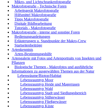
Mikro- und Lichtschrankenfotografie
Makrofotografie - Technische Foren
Arbeitsgerät Makrofotografie
Hilfsmittel Makrofotografie
Tipps Makrofotografie
Digitale Bildbearbeitung
Tutorials - Makrofotografie
Makrofotografie - interne und sonstige Foren
Bedienungsanleitungen
Erläuterungen u. Standpunkte der Makro-Crew
Startseitenbeiträge
Artenkenntnis
Arten-Bestimmungshilfe
Artengalerie mit Fotos und Artenportraits von Insekten und
Pflanzen
Biologische Themen - Makrofotos und ausführliche
Informationen zu ausgewählten Themen aus der Natur
Lebensräume/Biotop/Habitat
Lebensraumtyp Moor
Lebensraumtyp Heide und Magerrasen
Lebensraumtyp Wald
Lebensraumtyp Stadt und Siedlungsbereich
Lebensraumtyp Stillgewässer
Lebensraumtyp Fließgewässer
Lebensraumtyp Küste