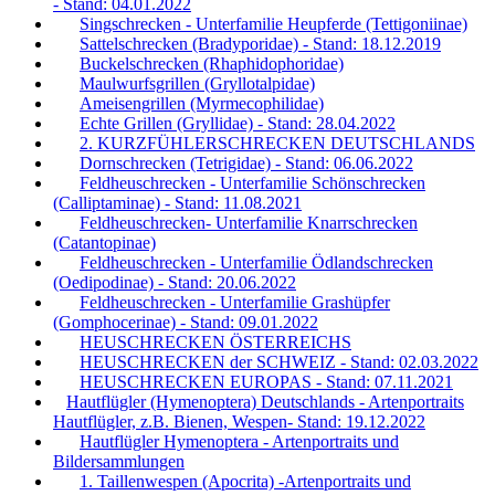
- Stand: 04.01.2022
Singschrecken - Unterfamilie Heupferde (Tettigoniinae)
Sattelschrecken (Bradyporidae) - Stand: 18.12.2019
Buckelschrecken (Rhaphidophoridae)
Maulwurfsgrillen (Gryllotalpidae)
Ameisengrillen (Myrmecophilidae)
Echte Grillen (Gryllidae) - Stand: 28.04.2022
2. KURZFÜHLERSCHRECKEN DEUTSCHLANDS
Dornschrecken (Tetrigidae) - Stand: 06.06.2022
Feldheuschrecken - Unterfamilie Schönschrecken
(Calliptaminae) - Stand: 11.08.2021
Feldheuschrecken- Unterfamilie Knarrschrecken
(Catantopinae)
Feldheuschrecken - Unterfamilie Ödlandschrecken
(Oedipodinae) - Stand: 20.06.2022
Feldheuschrecken - Unterfamilie Grashüpfer
(Gomphocerinae) - Stand: 09.01.2022
HEUSCHRECKEN ÖSTERREICHS
HEUSCHRECKEN der SCHWEIZ - Stand: 02.03.2022
HEUSCHRECKEN EUROPAS - Stand: 07.11.2021
Hautflügler (Hymenoptera) Deutschlands - Artenportraits
Hautflügler, z.B. Bienen, Wespen- Stand: 19.12.2022
Hautflügler Hymenoptera - Artenportraits und
Bildersammlungen
1. Taillenwespen (Apocrita) -Artenportraits und