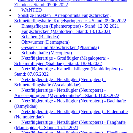
Zikaden - Stand: 05.06.2022
WANTED
Sonstige Insekten - Artenportraits Fangschrecken,
Schmetterlingshafte, Kugelspringer etc. - Stand: 09.06.2022
Eintagsfliegen (Ephemeroptera) - Stand: 12.02.2021
Fangschrecken (Mantodea) - Stand: 13.10.2021
Schaben (Blattodea)
Ohrwürmer (Dermaptera)
Gespenst- und Stabschrecken (Phasmida)
Schnabelhafte (Mecoptera)
Netzflüglerartige - Großflügler (Megaloptera) -
Schlammfliegen (Sialidae) - Stand: 18.04.2022
Netzflüglerartige - Kamelhalsfliegen (Raphidioptera) -
Stand: 07.05.2022
Netzflüglerartige - Netzflügler (Neuroptera) -
Schmetterlingshafte (Ascalaphidae)
Netzflüglerartige - Netzflügler (Neuroptera) -
Ameisenjungfern (Myrmeleontidae) - Stand: 11.03.2022
Netzflüglerartige - Netzflügler (Neuroptera) - Bachhafte
(Osmylidae)
Netzflüglerartige - Netzflügler (Neuroptera) - Fadenhafte
(Nemopteridae)
Netzflüglerartige - Netzflügler (Neuroptera) - Fanghafte
(Mantispidae) - Stand: 15.12.2021
Netzflüglerartige - Netzflügler (Neuroptera) - Florfliegen