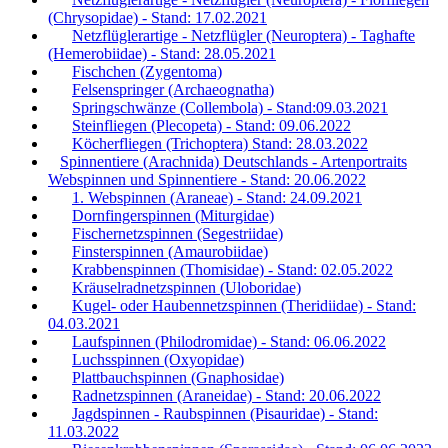
(Chrysopidae) - Stand: 17.02.2021
Netzflüglerartige - Netzflügler (Neuroptera) - Taghafte
(Hemerobiidae) - Stand: 28.05.2021
Fischchen (Zygentoma)
Felsenspringer (Archaeognatha)
Springschwänze (Collembola) - Stand:09.03.2021
Steinfliegen (Plecopeta) - Stand: 09.06.2022
Köcherfliegen (Trichoptera) Stand: 28.03.2022
Spinnentiere (Arachnida) Deutschlands - Artenportraits
Webspinnen und Spinnentiere - Stand: 20.06.2022
1. Webspinnen (Araneae) - Stand: 24.09.2021
Dornfingerspinnen (Miturgidae)
Fischernetzspinnen (Segestriidae)
Finsterspinnen (Amaurobiidae)
Krabbenspinnen (Thomisidae) - Stand: 02.05.2022
Kräuselradnetzspinnen (Uloboridae)
Kugel- oder Haubennetzspinnen (Theridiidae) - Stand:
04.03.2021
Laufspinnen (Philodromidae) - Stand: 06.06.2022
Luchsspinnen (Oxyopidae)
Plattbauchspinnen (Gnaphosidae)
Radnetzspinnen (Araneidae) - Stand: 20.06.2022
Jagdspinnen - Raubspinnen (Pisauridae) - Stand:
11.03.2022