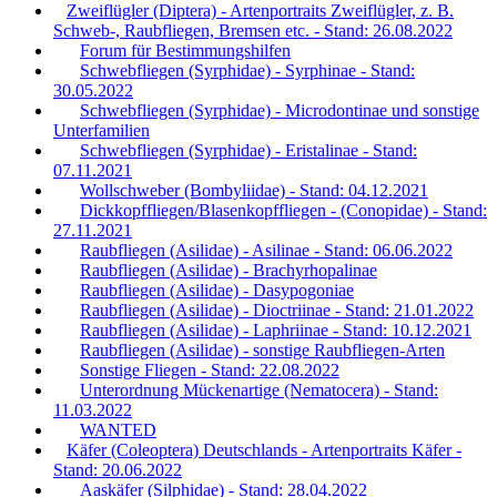
Zweiflügler (Diptera) - Artenportraits Zweiflügler, z. B.
Schweb-, Raubfliegen, Bremsen etc. - Stand: 26.08.2022
Forum für Bestimmungshilfen
Schwebfliegen (Syrphidae) - Syrphinae - Stand:
30.05.2022
Schwebfliegen (Syrphidae) - Microdontinae und sonstige
Unterfamilien
Schwebfliegen (Syrphidae) - Eristalinae - Stand:
07.11.2021
Wollschweber (Bombyliidae) - Stand: 04.12.2021
Dickkopffliegen/Blasenkopffliegen - (Conopidae) - Stand:
27.11.2021
Raubfliegen (Asilidae) - Asilinae - Stand: 06.06.2022
Raubfliegen (Asilidae) - Brachyrhopalinae
Raubfliegen (Asilidae) - Dasypogoniae
Raubfliegen (Asilidae) - Dioctriinae - Stand: 21.01.2022
Raubfliegen (Asilidae) - Laphriinae - Stand: 10.12.2021
Raubfliegen (Asilidae) - sonstige Raubfliegen-Arten
Sonstige Fliegen - Stand: 22.08.2022
Unterordnung Mückenartige (Nematocera) - Stand:
11.03.2022
WANTED
Käfer (Coleoptera) Deutschlands - Artenportraits Käfer -
Stand: 20.06.2022
Aaskäfer (Silphidae) - Stand: 28.04.2022