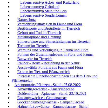
Lebensraumtyp Acker- und Kulturland
Lebensraumtyp Grünland
Lebensraumtyp Stein und Fels
Lebensraumtyp Sonderformen
Naturschutz
Vermehrungsstrategien in Fauna und Flora
Brutfürsorge und Brutpflege im Tierreich
Geburt und Tod im Tierreich
Metamorphose und Häutung
Sinnesorgane und Sinnesleistungen im Tierreich
Tarnung im Tierreich
Warnung und Verteidigung in Fauna und Flora
Formen des Zusammenlebens in Flora und Fauna.
Bauwerke im Tierreich
Räuber - Beute - Beziehung in der Natur
Ausgewählte Portraits aus Fauna und Flora
Exoten im Tier- und Pflanzenreich
Interessante Einzelbeobachtungen aus dem Tier- und
Pflanzenreich
Artenportraits Pflanzen - Stand: 25.08.2022
Amaryllisgewächse - Amaryllidaceae
Doldenblütler - Apiaceae - Stand: 23.10.2021
Enziangewächse - Gentianaceae
Glockenblumengewächse - Campanulaceae
Hahnenfußgewächse - Ranunculaceae - Stand: