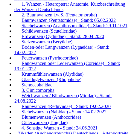
1. Wanzen - Heteroptera: Anatomie, Kurzbeschreibung
der Wanzen Deutschlands
2. Baumwanzen i.w.S. (Pentatomorpha)
Baumwanzen (Pentatomidae) - Stand: 05.02.2022
Stachelwanzen (Acanthosomatidae) - Stand: 29.11.1021
Schildwanzen (Scutelleridae)
Erdwanzen (Cydnidae) - Stand: 28.04.2020
Stelzenwanzen (Berytidae)
Boden-oder Langwanzen (Lygaeidae) - Stand:
14.02.2022
Feuerwanzen (Pyrrhocoridae)
Randwanzen oder Lederwanzen (Coreidae) - Stand:
19.01.2022
Krummfühlerwanzen (Alydidae)
Glasflügelwanzen (Rhopalidae)
Stenocephalidae
3. Cimicomorpha
Weichwanzen / Blindwanzen (Miridae) - Stand:
24.08.2022
Raubwanzen (Reduviidae) - Stand: 19.02.2020
Sichelwanzen (Nabidae) - Stand: 14.02.2022
Blumenwanzen (Anthocoridae)
Gitterwanzen (Tingidae)
4. Sonstige Wanzen - Stand: 24.06.2021
Zikaden (Auchenorrhyncha) Deutschlands - Artenportraits