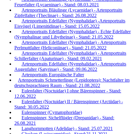
Feuerfalter (Lycaeninae) - Stand: 08.03.2021
Artenportraits Bläulinge (Lycaenidae) - Artenportraits
Zipfelfalter (Theclinae) - Stand: 26.08.2022
Artenportraits Edelfalter (Nymphalidae) -Artenportraits
Eisvögel (Limenitidinae) - Stand: 15.05.2022
Artenportraits Edelfalter (Nymphalidae) - Echte Edelfalter
(Nymphalinae und Libytheinae) - Stand: 21.05.2022
Artenportraits Edelfalter (Nymphalidae) - Artenportraits
Perlmuttfalter (Heliconiinae) - Stand: 21.05.2022
Artenportraits Edelfalter (Nymphalidae) - Artenportraits
Schillerfalter (Apaturinae) - Stand: 09.02.2021
Artenportraits Edelfalter (Nymphalidae) - Artenportraits
Augenfalter (Satyrinae) - Stand: 09.06.2022
Artenportraits Europäische Falter
Artenportraits Schmetterlinge (Lepidoptera): Nachtfalter im
deutschsprachigen Raum - Stand: 21.08.2022
Eulenfalter (Noctuidae) I ohne Bärenspinner - Stand:
12.06.2022
Eulenfalter (Noctuidae) II / Bärenspinner (Arctiidae) -
Stand: 30.05.2022
Eulenspinner (Cymatophoridae)
Eulenspinner, Sichelflügler (Drepanidae) - Stand:
26.08.2021
Langhornmotten (Adelidae) - Stand: 25.07.2021
Glucken (Lasiocampidae) - Stand:21.11.2021