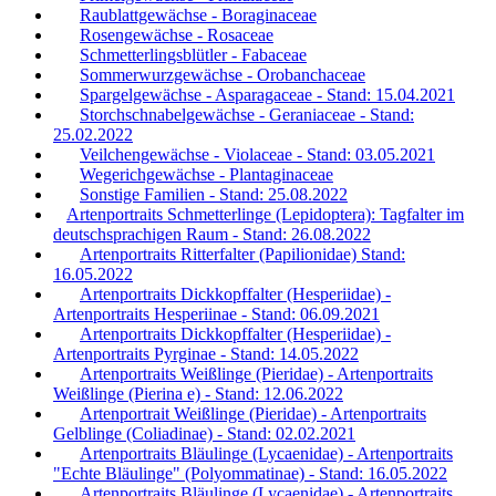
Raublattgewächse - Boraginaceae
Rosengewächse - Rosaceae
Schmetterlingsblütler - Fabaceae
Sommerwurzgewächse - Orobanchaceae
Spargelgewächse - Asparagaceae - Stand: 15.04.2021
Storchschnabelgewächse - Geraniaceae - Stand:
25.02.2022
Veilchengewächse - Violaceae - Stand: 03.05.2021
Wegerichgewächse - Plantaginaceae
Sonstige Familien - Stand: 25.08.2022
Artenportraits Schmetterlinge (Lepidoptera): Tagfalter im
deutschsprachigen Raum - Stand: 26.08.2022
Artenportraits Ritterfalter (Papilionidae) Stand:
16.05.2022
Artenportraits Dickkopffalter (Hesperiidae) -
Artenportraits Hesperiinae - Stand: 06.09.2021
Artenportraits Dickkopffalter (Hesperiidae) -
Artenportraits Pyrginae - Stand: 14.05.2022
Artenportraits Weißlinge (Pieridae) - Artenportraits
Weißlinge (Pierina e) - Stand: 12.06.2022
Artenportrait Weißlinge (Pieridae) - Artenportraits
Gelblinge (Coliadinae) - Stand: 02.02.2021
Artenportraits Bläulinge (Lycaenidae) - Artenportraits
"Echte Bläulinge" (Polyommatinae) - Stand: 16.05.2022
Artenportraits Bläulinge (Lycaenidae) - Artenportraits