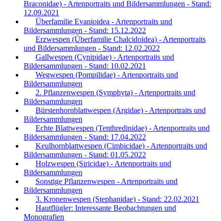
Braconidae) - Artenportraits und Bildersammlungen - Stand:
12.09.2021
Überfamilie Evanioidea - Artenportraits und
Bildersammlungen - Stand: 15.12.2022
Erzwespen (Überfamilie Chalcidoidea) - Artenportraits
und Bildersammlungen - Stand: 12.02.2022
Gallwespen (Cynipidae) - Artenportraits und
Bildersammlungen - Stand: 10.02.2021
Wegwespen (Pompilidae) - Artenportraits und
Bildersammlungen
2. Pflanzenwespen (Symphyta) - Artenportraits und
Bildersammlungen
Bürstenhornblattwespen (Argidae) - Artenportraits und
Bildersammlungen
Echte Blattwespen (Tenthredinidae) - Artenportraits und
Bildersammlungen - Stand: 17.04.2022
Keulhornblattwespen (Cimbicidae) - Artenportraits und
Bildersammlungen - Stand: 01.05.2022
Holzwespen (Siricidae) - Artenportraits und
Bildersammlungen
Sonstige Pflanzenwespen - Artenportraits und
Bildersammlungen
3. Kronenwespen (Stephanidae) - Stand: 22.02.2021
Hautflügler: Interessante Beobachtungen und
Monografien