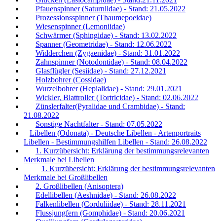
Pfauenspinner (Saturniidae) - Stand: 21.05.2022
Prozessionsspinner (Thaumepoeidae)
Wiesenspinner (Lemoniidae)
Schwärmer (Sphingidae) - Stand: 13.02.2022
Spanner (Geometridae) - Stand: 12.06.2022
Widderchen (Zygaenidae) - Stand: 31.01.2022
Zahnspinner (Notodontidae) - Stand: 08.04.2022
Glasflügler (Sesiidae) - Stand: 27.12.2021
Holzbohrer (Cossidae)
Wurzelbohrer (Hepialidae) - Stand: 29.01.2021
Wickler, Blattroller (Tortricidae) - Stand: 02.06.2022
Zünslerfalter(Pyralidae und Crambidae) - Stand:
21.08.2022
Sonstige Nachtfalter - Stand: 07.05.2022
Libellen (Odonata) - Deutsche Libellen - Artenportraits
Libellen - Bestimmungshilfen Libellen - Stand: 26.08.2022
1. Kurzübersicht: Erklärung der bestimmungsrelevanten
Merkmale bei Libellen
1. Kurzübersicht: Erklärung der bestimmungsrelevanten
Merkmale bei Großlibellen
2. Großlibellen (Anisoptera)
Edellibellen (Aeshnidae) - Stand: 26.08.2022
Falkenlibellen (Corduliidae) - Stand: 28.11.2021
Flussjungfern (Gomphidae) - Stand: 20.06.2021