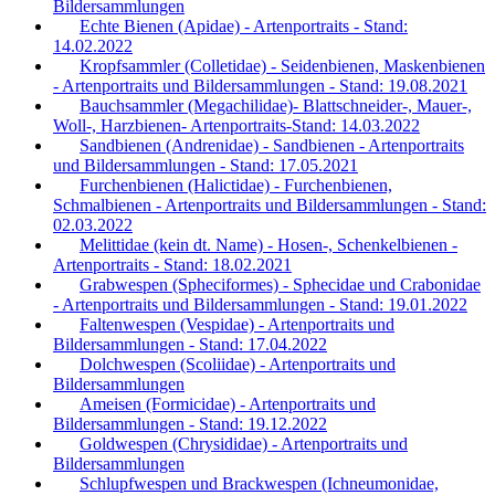
Bildersammlungen
Echte Bienen (Apidae) - Artenportraits - Stand:
14.02.2022
Kropfsammler (Colletidae) - Seidenbienen, Maskenbienen
- Artenportraits und Bildersammlungen - Stand: 19.08.2021
Bauchsammler (Megachilidae)- Blattschneider-, Mauer-,
Woll-, Harzbienen- Artenportraits-Stand: 14.03.2022
Sandbienen (Andrenidae) - Sandbienen - Artenportraits
und Bildersammlungen - Stand: 17.05.2021
Furchenbienen (Halictidae) - Furchenbienen,
Schmalbienen - Artenportraits und Bildersammlungen - Stand:
02.03.2022
Melittidae (kein dt. Name) - Hosen-, Schenkelbienen -
Artenportraits - Stand: 18.02.2021
Grabwespen (Spheciformes) - Sphecidae und Crabonidae
- Artenportraits und Bildersammlungen - Stand: 19.01.2022
Faltenwespen (Vespidae) - Artenportraits und
Bildersammlungen - Stand: 17.04.2022
Dolchwespen (Scoliidae) - Artenportraits und
Bildersammlungen
Ameisen (Formicidae) - Artenportraits und
Bildersammlungen - Stand: 19.12.2022
Goldwespen (Chrysididae) - Artenportraits und
Bildersammlungen
Schlupfwespen und Brackwespen (Ichneumonidae,