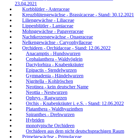
23.04.2021
Korbblütler - Asteraceae
Kreuzblütengewächse - Brassicaceae - Stand: 30.12.2021
Liliengewächse - Liliaceae
Lippenblütler - Lamiaceae
Mohngewächse - Papaveraceae
Nachtkerzengewächse - Onagraceae
Nelkengewächse - Caryophyllaceae
Orchideen - Orchidaceae - Stand: 12.06.2022
Anacamptis - Hundswurzen
Cephalanthera - Waldvöglein
Dactylorhiza - Knabenkräuter
Epipactis - Stendelwurzen
Gymnadenia - Händelwurzen
Nigritella - Kohlröschen
Neotinea - kein deutscher Name
Neottia - Nestwurzen
Ophrys - Ragwurzen
Orchis - Knabenkräuter i. e.S. - Stand: 12.06.2022
Platanthera - Waldhyazinthen
Spiranthes - Drehwurzen
Hybriden
monotypische Orchideen
Orchideen aus dem nicht deutschsprachigen Raum
Primelgewächse - Primulaceae