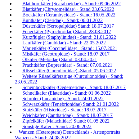
Blatthornkäfer (Scarabaeidae) - Stand: 09.06.2022
Blattkäfer (Chrysomelidae) - Stand 23.05.2022
Bockkäfer (Cerambycidae) - Stand: 16.05.2022
Buntkäfer (Cleridae) - Stand: 06.01.2022
Düsterkäfer (Serropalpidae) Stand: 18.07.2017
Feuerkäfer (Pyrochroidae) Stand: 28.08.2017
Kurzflügler (Staphylinidae) - Stand: 21.01.2022
Laufkäfer (Carabidae) - Stand: 22.05.2022
Marienkäfer (Coccinellidae) - Stand: 15.07.2021
Mistkäfer (Geotrupidae) - Stand: 18.07.2017
Ölkäfer (Meloidae) Stand: 03.04.2021
Prachtkäfer (Buprestidae) - Stand: 07.06.2021
Rüsselkäfer (Curculionidae) -Stand: 05.06.2022
Weitere Rüsselkäferartige (Curculionoidea) - Stand:
23.05.2022
Scheinbockkäfer (Oedemeridae) - Stand: 18.07.2017
Schnellkäfer (Elateridae) - Stand: 01.06.2022
Schröter (Lucanidae) - Stand: 24.01.2022
Schwarzkäfer (Tenebrionidae) Stand: 21.01.2022
Stutzkäfer (Histeridae) - Stand: 18.07.2017
Weichkäfer (Cantharidae) - Stand: 18.07.2017
Zipfelkäfer (Malachiidae) Stand: 01.05.2022
Sonstige Käfer - Stand: 20.06.2022
Wanzen (Heteroptera) Deutschlands - Artenportraits
Wanzen - Stand: 24.08.2022