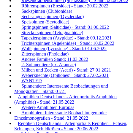
Riesenkrabbenspinnen (Sparassidae) - Stand: 06.06.2022
Röhrenspinnen (Eresidae) - Stand: 20.02.2022
Sackspinnen (Clubionidae)
Sechsaugenspinnen (Dysderidae)
Speispinnen (Scytodidae)
Springspinnen (Salticidae) - Stand: 01.06.2022
Streckerspinnen (Tetragnathidae)
Tapezierspinnen (Atypidae) - Stand: 09.12.2021
Trichterspinnen (Agelenidae) - Stand: 10.02.2022
Wolfspinnen (Lycosidae) - Stand: 01.06.2022
Zitterspinnen (Pholcidae)
Andere Familien Stand: 11.03.2022
2. Spinnentiere (ex. Araneae)
Milben und Zecken (Acari) - Stand: 27.01.2021
Weberknechte (Opiliones) - Stand: 27.02.2021
WANTED
Spinnentiere: Interessante Beobachtungen und
Monografien - Stand: 01/21
Amphibien Deutschlands - Artenportraits Amphibien
(Amphibia) - Stand: 21.05.2022
Weitere Amphibien Europas
Amphibien: Interessante Beobachtungen oder
Einzelmonografien - Stand: 21.05.2022
Reptilien Deutschlands - Artenportraits Reptilien - Echsen,
Schlangen, Schildkröten - Stand: 20.06.2022