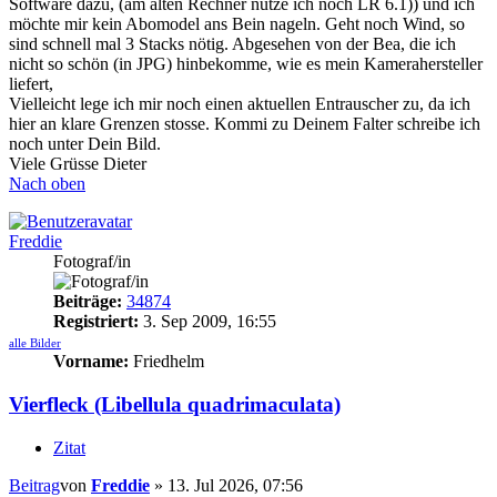
Software dazu, (am alten Rechner nutze ich noch LR 6.1)) und ich
möchte mir kein Abomodel ans Bein nageln. Geht noch Wind, so
sind schnell mal 3 Stacks nötig. Abgesehen von der Bea, die ich
nicht so schön (in JPG) hinbekomme, wie es mein Kamerahersteller
liefert,
Vielleicht lege ich mir noch einen aktuellen Entrauscher zu, da ich
hier an klare Grenzen stosse. Kommi zu Deinem Falter schreibe ich
noch unter Dein Bild.
Viele Grüsse Dieter
Nach oben
Freddie
Fotograf/in
Beiträge:
34874
Registriert:
3. Sep 2009, 16:55
alle Bilder
Vorname:
Friedhelm
Vierfleck (Libellula quadrimaculata)
Zitat
Beitrag
von
Freddie
»
13. Jul 2026, 07:56