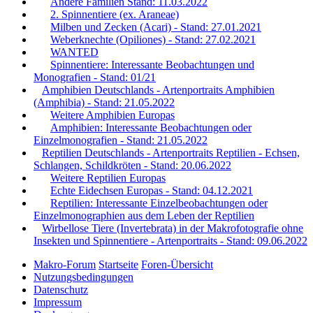
Andere Familien Stand: 11.03.2022
2. Spinnentiere (ex. Araneae)
Milben und Zecken (Acari) - Stand: 27.01.2021
Weberknechte (Opiliones) - Stand: 27.02.2021
WANTED
Spinnentiere: Interessante Beobachtungen und
Monografien - Stand: 01/21
Amphibien Deutschlands - Artenportraits Amphibien
(Amphibia) - Stand: 21.05.2022
Weitere Amphibien Europas
Amphibien: Interessante Beobachtungen oder
Einzelmonografien - Stand: 21.05.2022
Reptilien Deutschlands - Artenportraits Reptilien - Echsen,
Schlangen, Schildkröten - Stand: 20.06.2022
Weitere Reptilien Europas
Echte Eidechsen Europas - Stand: 04.12.2021
Reptilien: Interessante Einzelbeobachtungen oder
Einzelmonographien aus dem Leben der Reptilien
Wirbellose Tiere (Invertebrata) in der Makrofotografie ohne
Insekten und Spinnentiere - Artenportraits - Stand: 09.06.2022
Makro-Forum
Startseite
Foren-Übersicht
Nutzungsbedingungen
Datenschutz
Impressum