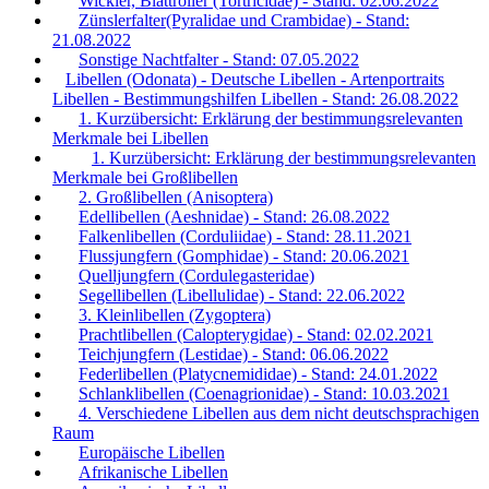
Wickler, Blattroller (Tortricidae) - Stand: 02.06.2022
Zünslerfalter(Pyralidae und Crambidae) - Stand:
21.08.2022
Sonstige Nachtfalter - Stand: 07.05.2022
Libellen (Odonata) - Deutsche Libellen - Artenportraits
Libellen - Bestimmungshilfen Libellen - Stand: 26.08.2022
1. Kurzübersicht: Erklärung der bestimmungsrelevanten
Merkmale bei Libellen
1. Kurzübersicht: Erklärung der bestimmungsrelevanten
Merkmale bei Großlibellen
2. Großlibellen (Anisoptera)
Edellibellen (Aeshnidae) - Stand: 26.08.2022
Falkenlibellen (Corduliidae) - Stand: 28.11.2021
Flussjungfern (Gomphidae) - Stand: 20.06.2021
Quelljungfern (Cordulegasteridae)
Segellibellen (Libellulidae) - Stand: 22.06.2022
3. Kleinlibellen (Zygoptera)
Prachtlibellen (Calopterygidae) - Stand: 02.02.2021
Teichjungfern (Lestidae) - Stand: 06.06.2022
Federlibellen (Platycnemididae) - Stand: 24.01.2022
Schlanklibellen (Coenagrionidae) - Stand: 10.03.2021
4. Verschiedene Libellen aus dem nicht deutschsprachigen
Raum
Europäische Libellen
Afrikanische Libellen