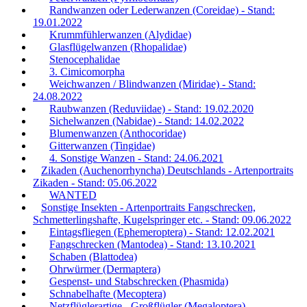
Randwanzen oder Lederwanzen (Coreidae) - Stand:
19.01.2022
Krummfühlerwanzen (Alydidae)
Glasflügelwanzen (Rhopalidae)
Stenocephalidae
3. Cimicomorpha
Weichwanzen / Blindwanzen (Miridae) - Stand:
24.08.2022
Raubwanzen (Reduviidae) - Stand: 19.02.2020
Sichelwanzen (Nabidae) - Stand: 14.02.2022
Blumenwanzen (Anthocoridae)
Gitterwanzen (Tingidae)
4. Sonstige Wanzen - Stand: 24.06.2021
Zikaden (Auchenorrhyncha) Deutschlands - Artenportraits
Zikaden - Stand: 05.06.2022
WANTED
Sonstige Insekten - Artenportraits Fangschrecken,
Schmetterlingshafte, Kugelspringer etc. - Stand: 09.06.2022
Eintagsfliegen (Ephemeroptera) - Stand: 12.02.2021
Fangschrecken (Mantodea) - Stand: 13.10.2021
Schaben (Blattodea)
Ohrwürmer (Dermaptera)
Gespenst- und Stabschrecken (Phasmida)
Schnabelhafte (Mecoptera)
Netzflüglerartige - Großflügler (Megaloptera) -