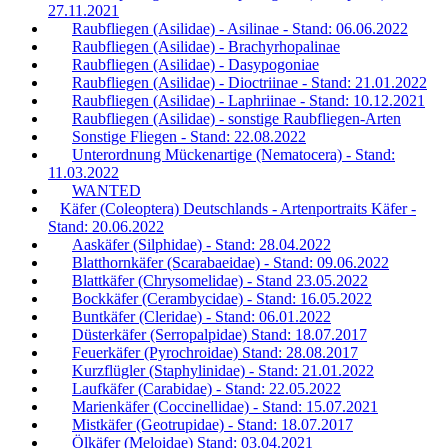
27.11.2021
Raubfliegen (Asilidae) - Asilinae - Stand: 06.06.2022
Raubfliegen (Asilidae) - Brachyrhopalinae
Raubfliegen (Asilidae) - Dasypogoniae
Raubfliegen (Asilidae) - Dioctriinae - Stand: 21.01.2022
Raubfliegen (Asilidae) - Laphriinae - Stand: 10.12.2021
Raubfliegen (Asilidae) - sonstige Raubfliegen-Arten
Sonstige Fliegen - Stand: 22.08.2022
Unterordnung Mückenartige (Nematocera) - Stand:
11.03.2022
WANTED
Käfer (Coleoptera) Deutschlands - Artenportraits Käfer -
Stand: 20.06.2022
Aaskäfer (Silphidae) - Stand: 28.04.2022
Blatthornkäfer (Scarabaeidae) - Stand: 09.06.2022
Blattkäfer (Chrysomelidae) - Stand 23.05.2022
Bockkäfer (Cerambycidae) - Stand: 16.05.2022
Buntkäfer (Cleridae) - Stand: 06.01.2022
Düsterkäfer (Serropalpidae) Stand: 18.07.2017
Feuerkäfer (Pyrochroidae) Stand: 28.08.2017
Kurzflügler (Staphylinidae) - Stand: 21.01.2022
Laufkäfer (Carabidae) - Stand: 22.05.2022
Marienkäfer (Coccinellidae) - Stand: 15.07.2021
Mistkäfer (Geotrupidae) - Stand: 18.07.2017
Ölkäfer (Meloidae) Stand: 03.04.2021