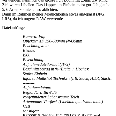
verwenden, nahm ich das grosse Fuji Zoom mit 25mm Zw.Ring.
Ziel waren Libellen. Das klappte am Einbein meist gut. Ich glaube
5, 6 Arten konnte ich so ablichten.
Dann im Rahmen meiner Möglichkeiten etwas angepasst (JPG,
LR6), da ich ungern RAW verwende.
Dateianhänge
Kamera: Fuji
Objektiv: XF 150-600mm @435mm
Belichtungszeit:
Blende:
ISO:
Beleuchtung:
Aufnahmedateiformat (JPG)
Beschnittsbetrag in % (Breite u. Hoehe):
Stativ: Einbein
Infos zu Multishot-Techniken (z.B. Stack, HDR, Stitch):
---------
Aufnahmedatum:
Region/Ort: BaWü/S
vorgefundener Lebensraum: Teich
Artenname: Vierfleck (Libellula quadrimaculata)
kNB
sonstiges:
R3000815_260704.JPG (754.03 KiB) 321 mal