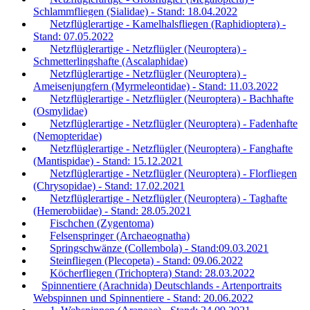
Schlammfliegen (Sialidae) - Stand: 18.04.2022
Netzflüglerartige - Kamelhalsfliegen (Raphidioptera) -
Stand: 07.05.2022
Netzflüglerartige - Netzflügler (Neuroptera) -
Schmetterlingshafte (Ascalaphidae)
Netzflüglerartige - Netzflügler (Neuroptera) -
Ameisenjungfern (Myrmeleontidae) - Stand: 11.03.2022
Netzflüglerartige - Netzflügler (Neuroptera) - Bachhafte
(Osmylidae)
Netzflüglerartige - Netzflügler (Neuroptera) - Fadenhafte
(Nemopteridae)
Netzflüglerartige - Netzflügler (Neuroptera) - Fanghafte
(Mantispidae) - Stand: 15.12.2021
Netzflüglerartige - Netzflügler (Neuroptera) - Florfliegen
(Chrysopidae) - Stand: 17.02.2021
Netzflüglerartige - Netzflügler (Neuroptera) - Taghafte
(Hemerobiidae) - Stand: 28.05.2021
Fischchen (Zygentoma)
Felsenspringer (Archaeognatha)
Springschwänze (Collembola) - Stand:09.03.2021
Steinfliegen (Plecopeta) - Stand: 09.06.2022
Köcherfliegen (Trichoptera) Stand: 28.03.2022
Spinnentiere (Arachnida) Deutschlands - Artenportraits
Webspinnen und Spinnentiere - Stand: 20.06.2022