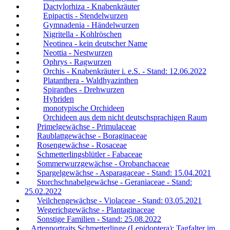
Dactylorhiza - Knabenkräuter
Epipactis - Stendelwurzen
Gymnadenia - Händelwurzen
Nigritella - Kohlröschen
Neotinea - kein deutscher Name
Neottia - Nestwurzen
Ophrys - Ragwurzen
Orchis - Knabenkräuter i. e.S. - Stand: 12.06.2022
Platanthera - Waldhyazinthen
Spiranthes - Drehwurzen
Hybriden
monotypische Orchideen
Orchideen aus dem nicht deutschsprachigen Raum
Primelgewächse - Primulaceae
Raublattgewächse - Boraginaceae
Rosengewächse - Rosaceae
Schmetterlingsblütler - Fabaceae
Sommerwurzgewächse - Orobanchaceae
Spargelgewächse - Asparagaceae - Stand: 15.04.2021
Storchschnabelgewächse - Geraniaceae - Stand:
25.02.2022
Veilchengewächse - Violaceae - Stand: 03.05.2021
Wegerichgewächse - Plantaginaceae
Sonstige Familien - Stand: 25.08.2022
Artenportraits Schmetterlinge (Lepidoptera): Tagfalter im