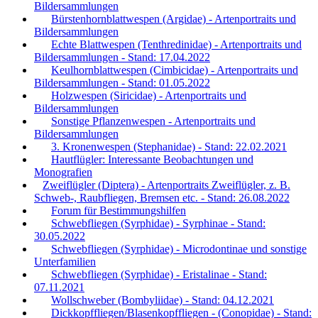
Bildersammlungen
Bürstenhornblattwespen (Argidae) - Artenportraits und
Bildersammlungen
Echte Blattwespen (Tenthredinidae) - Artenportraits und
Bildersammlungen - Stand: 17.04.2022
Keulhornblattwespen (Cimbicidae) - Artenportraits und
Bildersammlungen - Stand: 01.05.2022
Holzwespen (Siricidae) - Artenportraits und
Bildersammlungen
Sonstige Pflanzenwespen - Artenportraits und
Bildersammlungen
3. Kronenwespen (Stephanidae) - Stand: 22.02.2021
Hautflügler: Interessante Beobachtungen und
Monografien
Zweiflügler (Diptera) - Artenportraits Zweiflügler, z. B.
Schweb-, Raubfliegen, Bremsen etc. - Stand: 26.08.2022
Forum für Bestimmungshilfen
Schwebfliegen (Syrphidae) - Syrphinae - Stand:
30.05.2022
Schwebfliegen (Syrphidae) - Microdontinae und sonstige
Unterfamilien
Schwebfliegen (Syrphidae) - Eristalinae - Stand:
07.11.2021
Wollschweber (Bombyliidae) - Stand: 04.12.2021
Dickkopffliegen/Blasenkopffliegen - (Conopidae) - Stand: