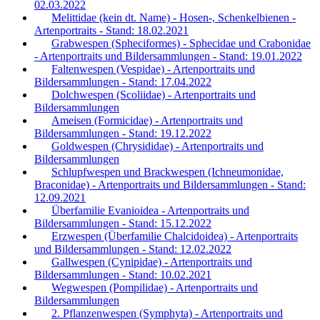
02.03.2022
Melittidae (kein dt. Name) - Hosen-, Schenkelbienen -
Artenportraits - Stand: 18.02.2021
Grabwespen (Spheciformes) - Sphecidae und Crabonidae
- Artenportraits und Bildersammlungen - Stand: 19.01.2022
Faltenwespen (Vespidae) - Artenportraits und
Bildersammlungen - Stand: 17.04.2022
Dolchwespen (Scoliidae) - Artenportraits und
Bildersammlungen
Ameisen (Formicidae) - Artenportraits und
Bildersammlungen - Stand: 19.12.2022
Goldwespen (Chrysididae) - Artenportraits und
Bildersammlungen
Schlupfwespen und Brackwespen (Ichneumonidae,
Braconidae) - Artenportraits und Bildersammlungen - Stand:
12.09.2021
Überfamilie Evanioidea - Artenportraits und
Bildersammlungen - Stand: 15.12.2022
Erzwespen (Überfamilie Chalcidoidea) - Artenportraits
und Bildersammlungen - Stand: 12.02.2022
Gallwespen (Cynipidae) - Artenportraits und
Bildersammlungen - Stand: 10.02.2021
Wegwespen (Pompilidae) - Artenportraits und
Bildersammlungen
2. Pflanzenwespen (Symphyta) - Artenportraits und