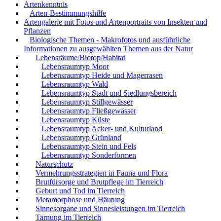
Artenkenntnis
Arten-Bestimmungshilfe
Artengalerie mit Fotos und Artenportraits von Insekten und
Pflanzen
Biologische Themen - Makrofotos und ausführliche
Informationen zu ausgewählten Themen aus der Natur
Lebensräume/Biotop/Habitat
Lebensraumtyp Moor
Lebensraumtyp Heide und Magerrasen
Lebensraumtyp Wald
Lebensraumtyp Stadt und Siedlungsbereich
Lebensraumtyp Stillgewässer
Lebensraumtyp Fließgewässer
Lebensraumtyp Küste
Lebensraumtyp Acker- und Kulturland
Lebensraumtyp Grünland
Lebensraumtyp Stein und Fels
Lebensraumtyp Sonderformen
Naturschutz
Vermehrungsstrategien in Fauna und Flora
Brutfürsorge und Brutpflege im Tierreich
Geburt und Tod im Tierreich
Metamorphose und Häutung
Sinnesorgane und Sinnesleistungen im Tierreich
Tarnung im Tierreich