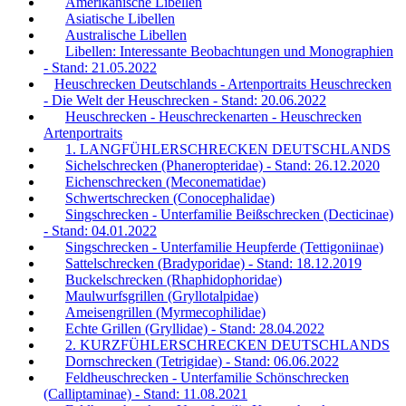
Amerikanische Libellen
Asiatische Libellen
Australische Libellen
Libellen: Interessante Beobachtungen und Monographien
- Stand: 21.05.2022
Heuschrecken Deutschlands - Artenportraits Heuschrecken
- Die Welt der Heuschrecken - Stand: 20.06.2022
Heuschrecken - Heuschreckenarten - Heuschrecken
Artenportraits
1. LANGFÜHLERSCHRECKEN DEUTSCHLANDS
Sichelschrecken (Phaneropteridae) - Stand: 26.12.2020
Eichenschrecken (Meconematidae)
Schwertschrecken (Conocephalidae)
Singschrecken - Unterfamilie Beißschrecken (Decticinae)
- Stand: 04.01.2022
Singschrecken - Unterfamilie Heupferde (Tettigoniinae)
Sattelschrecken (Bradyporidae) - Stand: 18.12.2019
Buckelschrecken (Rhaphidophoridae)
Maulwurfsgrillen (Gryllotalpidae)
Ameisengrillen (Myrmecophilidae)
Echte Grillen (Gryllidae) - Stand: 28.04.2022
2. KURZFÜHLERSCHRECKEN DEUTSCHLANDS
Dornschrecken (Tetrigidae) - Stand: 06.06.2022
Feldheuschrecken - Unterfamilie Schönschrecken
(Calliptaminae) - Stand: 11.08.2021