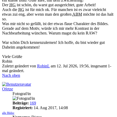
ein klasse Bild! Gute Idee, mit dem Zwichenring!
Der
HG
ist schön, du warst gut ausgerichtet, gute Arbeit!
Auch die
BG
ist für mich ok. Für manchen ist es zwar vieleicht
etwas zui eng, aber wenn man den großen
ABM
möchte ist das halt
so.
Was mir nicht so gefällt, ist der etwas flaue Charakter des Bildes.
Gerade auf dem Motiv, würde ich mir mehr Kontrast in der
Nachbearbeitung wünchen. Warum magst du kein RAW?
War schön Dich kennenzulernen! Ich hoffe, du bist wieder gut
Daheim angekommen!
Viele Grüße
Robin
Zuletzt geändert von
RobinL
am 12. Jul 2026, 19:56, insgesamt 1-
mal geändert.
Nach oben
Ofetze
Fotograf/in
Beiträge:
169
Registriert:
14. Aug 2017, 14:08
alle Bilder