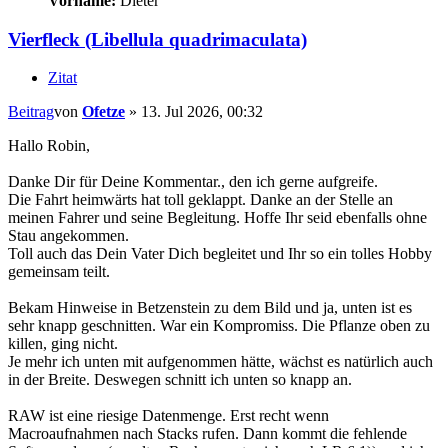
Vorname:
Dieter
Vierfleck (Libellula quadrimaculata)
Zitat
Beitrag
von
Ofetze
»
13. Jul 2026, 00:32
Hallo Robin,
Danke Dir für Deine Kommentar., den ich gerne aufgreife.
Die Fahrt heimwärts hat toll geklappt. Danke an der Stelle an
meinen Fahrer und seine Begleitung. Hoffe Ihr seid ebenfalls ohne
Stau angekommen.
Toll auch das Dein Vater Dich begleitet und Ihr so ein tolles Hobby
gemeinsam teilt.
Bekam Hinweise in Betzenstein zu dem Bild und ja, unten ist es
sehr knapp geschnitten. War ein Kompromiss. Die Pflanze oben zu
killen, ging nicht.
Je mehr ich unten mit aufgenommen hätte, wächst es natürlich auch
in der Breite. Deswegen schnitt ich unten so knapp an.
RAW ist eine riesige Datenmenge. Erst recht wenn
Macroaufnahmen nach Stacks rufen. Dann kommt die fehlende