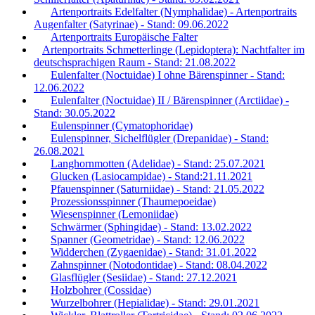
Artenportraits Edelfalter (Nymphalidae) - Artenportraits
Augenfalter (Satyrinae) - Stand: 09.06.2022
Artenportraits Europäische Falter
Artenportraits Schmetterlinge (Lepidoptera): Nachtfalter im
deutschsprachigen Raum - Stand: 21.08.2022
Eulenfalter (Noctuidae) I ohne Bärenspinner - Stand:
12.06.2022
Eulenfalter (Noctuidae) II / Bärenspinner (Arctiidae) -
Stand: 30.05.2022
Eulenspinner (Cymatophoridae)
Eulenspinner, Sichelflügler (Drepanidae) - Stand:
26.08.2021
Langhornmotten (Adelidae) - Stand: 25.07.2021
Glucken (Lasiocampidae) - Stand:21.11.2021
Pfauenspinner (Saturniidae) - Stand: 21.05.2022
Prozessionsspinner (Thaumepoeidae)
Wiesenspinner (Lemoniidae)
Schwärmer (Sphingidae) - Stand: 13.02.2022
Spanner (Geometridae) - Stand: 12.06.2022
Widderchen (Zygaenidae) - Stand: 31.01.2022
Zahnspinner (Notodontidae) - Stand: 08.04.2022
Glasflügler (Sesiidae) - Stand: 27.12.2021
Holzbohrer (Cossidae)
Wurzelbohrer (Hepialidae) - Stand: 29.01.2021