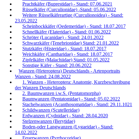
Prachtkäfer (Buprestidae) - Stand: 07.06.2021
Rüsselkäfer (Curculionidae) -Stand: 05.06.2022
Weitere Rüsselkäferartige (Curculionoidea) - Stand:
23.05.2022
Scheinbockkäfer (Oedemeridae) - Stand: 18.07.2017
Schnellkäfer (Elateridae) - Stand: 01.06.2022
Schröter (Lucanidae) - Stand: 24.01.2022
Schwarzkäfer (Tenebrionidae) Stand: 21.01.2022
Stutzkäfer (Histeridae) - Stand: 18.07.2017
Weichkäfer (Cantharidae) - Stand: 18.07.2017
Zipfelkäfer (Malachiidae) Stand: 01.05.2022
Sonstige Käfer - Stand: 20.06.2022
Wanzen (Heteroptera) Deutschlands - Artenportraits
Wanzen - Stand: 24.08.2022
1. Wanzen - Heteroptera: Anatomie, Kurzbeschreibung
der Wanzen Deutschlands
2. Baumwanzen i.w.S. (Pentatomorpha)
Baumwanzen (Pentatomidae) - Stand: 05.02.2022
Stachelwanzen (Acanthosomatidae) - Stand: 29.11.1021
Schildwanzen (Scutelleridae)
Erdwanzen (Cydnidae) - Stand: 28.04.2020
Stelzenwanzen (Berytidae)
Boden-oder Langwanzen (Lygaeidae) - Stand:
14.02.2022
Feuerwanzen (Pyrrhocoridae)