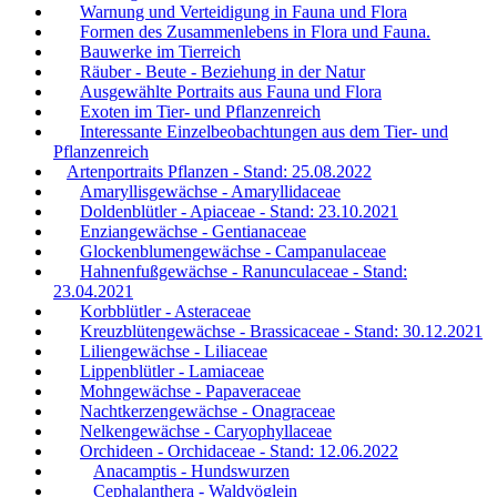
Warnung und Verteidigung in Fauna und Flora
Formen des Zusammenlebens in Flora und Fauna.
Bauwerke im Tierreich
Räuber - Beute - Beziehung in der Natur
Ausgewählte Portraits aus Fauna und Flora
Exoten im Tier- und Pflanzenreich
Interessante Einzelbeobachtungen aus dem Tier- und
Pflanzenreich
Artenportraits Pflanzen - Stand: 25.08.2022
Amaryllisgewächse - Amaryllidaceae
Doldenblütler - Apiaceae - Stand: 23.10.2021
Enziangewächse - Gentianaceae
Glockenblumengewächse - Campanulaceae
Hahnenfußgewächse - Ranunculaceae - Stand:
23.04.2021
Korbblütler - Asteraceae
Kreuzblütengewächse - Brassicaceae - Stand: 30.12.2021
Liliengewächse - Liliaceae
Lippenblütler - Lamiaceae
Mohngewächse - Papaveraceae
Nachtkerzengewächse - Onagraceae
Nelkengewächse - Caryophyllaceae
Orchideen - Orchidaceae - Stand: 12.06.2022
Anacamptis - Hundswurzen
Cephalanthera - Waldvöglein