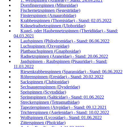
1. Webspinnen (Araneae) - Stand: 24.09.2021
Dornfingerspinnen (Miturgidae)
Fischernetzspinnen (Segestriidae)
Finsterspinnen (Amaurobiidae)
Krabbenspinnen (Thomisidae) - Stand: 02.05.2022
Kräuselradnetzspinnen (Uloboridae)
Kugel- oder Haubennetzspinnen (Theridiidae) - Stand:
04.03.2021
Laufspinnen (Philodromidae) - Stand: 06.06.2022
Luchsspinnen (Oxyopidae)
Plattbauchspinnen (Gnaphosidae)
Radnetzspinnen (Araneidae) - Stand: 20.06.2022
Jagdspinnen - Raubspinnen (Pisauridae) - Stand:
11.03.2022
Riesenkrabbenspinnen (Sparassidae) - Stand: 06.06.2022
Röhrenspinnen (Eresidae) - Stand: 20.02.2022
Sackspinnen (Clubionidae)
Sechsaugenspinnen (Dysderidae)
Speispinnen (Scytodidae)
Springspinnen (Salticidae) - Stand: 01.06.2022
Streckerspinnen (Tetragnathidae)
Tapezierspinnen (Atypidae) - Stand: 09.12.2021
Trichterspinnen (Agelenidae) - Stand: 10.02.2022
Wolfspinnen (Lycosidae) - Stand: 01.06.2022
Zitterspinnen (Pholcidae)