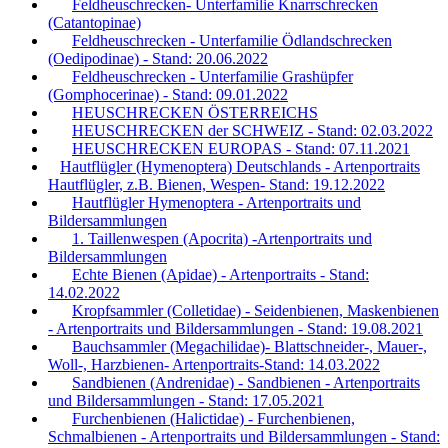
Feldheuschrecken- Unterfamilie Knarrschrecken
(Catantopinae)
Feldheuschrecken - Unterfamilie Ödlandschrecken
(Oedipodinae) - Stand: 20.06.2022
Feldheuschrecken - Unterfamilie Grashüpfer
(Gomphocerinae) - Stand: 09.01.2022
HEUSCHRECKEN ÖSTERREICHS
HEUSCHRECKEN der SCHWEIZ - Stand: 02.03.2022
HEUSCHRECKEN EUROPAS - Stand: 07.11.2021
Hautflügler (Hymenoptera) Deutschlands - Artenportraits
Hautflügler, z.B. Bienen, Wespen- Stand: 19.12.2022
Hautflügler Hymenoptera - Artenportraits und
Bildersammlungen
1. Taillenwespen (Apocrita) -Artenportraits und
Bildersammlungen
Echte Bienen (Apidae) - Artenportraits - Stand:
14.02.2022
Kropfsammler (Colletidae) - Seidenbienen, Maskenbienen
- Artenportraits und Bildersammlungen - Stand: 19.08.2021
Bauchsammler (Megachilidae)- Blattschneider-, Mauer-,
Woll-, Harzbienen- Artenportraits-Stand: 14.03.2022
Sandbienen (Andrenidae) - Sandbienen - Artenportraits
und Bildersammlungen - Stand: 17.05.2021
Furchenbienen (Halictidae) - Furchenbienen,
Schmalbienen - Artenportraits und Bildersammlungen - Stand: