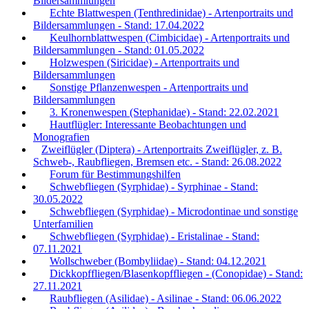
Bildersammlungen
Echte Blattwespen (Tenthredinidae) - Artenportraits und
Bildersammlungen - Stand: 17.04.2022
Keulhornblattwespen (Cimbicidae) - Artenportraits und
Bildersammlungen - Stand: 01.05.2022
Holzwespen (Siricidae) - Artenportraits und
Bildersammlungen
Sonstige Pflanzenwespen - Artenportraits und
Bildersammlungen
3. Kronenwespen (Stephanidae) - Stand: 22.02.2021
Hautflügler: Interessante Beobachtungen und
Monografien
Zweiflügler (Diptera) - Artenportraits Zweiflügler, z. B.
Schweb-, Raubfliegen, Bremsen etc. - Stand: 26.08.2022
Forum für Bestimmungshilfen
Schwebfliegen (Syrphidae) - Syrphinae - Stand:
30.05.2022
Schwebfliegen (Syrphidae) - Microdontinae und sonstige
Unterfamilien
Schwebfliegen (Syrphidae) - Eristalinae - Stand:
07.11.2021
Wollschweber (Bombyliidae) - Stand: 04.12.2021
Dickkopffliegen/Blasenkopffliegen - (Conopidae) - Stand:
27.11.2021
Raubfliegen (Asilidae) - Asilinae - Stand: 06.06.2022