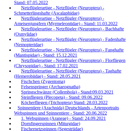
Stand: 07.05.2022
Netzflüglerartige - Netzflügler (Neuroptera) -
Schmetterlingshafte (Ascalaphidae)
Netzflüglerartige - Netzflügler (Neuroptera) -
Ameisenjungfern (Myrmeleontidae) - Stand: 11.03.2022
Netzflüglerartige - Netzflügler (Neuroptera) - Bachhafte
(Osmylidae)
Netzflüglerartige - Netzflügler (Neuroptera) - Fadenhafte
(Nemopteridae)
Netzflüglerartige - Netzflügler (Neuroptera) - Fanghafte
(Mantispidae) - Stand: 15.12.2021
Netzflüglerartige - Netzflügler (Neuroptera) - Florfliegen
(Chrysopidae) - Stand: 17.02.2021
Netzflüglerartige - Netzflügler (Neuroptera) - Taghafte
(Hemerobiidae) - Stand: 28.05.2021
Fischchen (Zygentoma)
Felsenspringer (Archaeognatha)
Springschwänze (Collembola) - Stand:09.03.2021
Steinfliegen (Plecopeta) - Stand: 09.06.2022
Köcherfliegen (Trichoptera) Stand: 28.03.2022
Spinnentiere (Arachnida) Deutschlands - Artenportraits
Webspinnen und Spinnentiere - Stand: 20.06.2022
1. Webspinnen (Araneae) - Stand: 24.09.2021
Dornfingerspinnen (Miturgidae)
Fischernetzspinnen (Segestriidae)