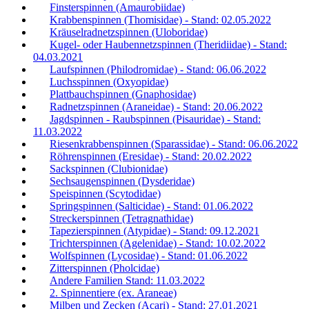
Finsterspinnen (Amaurobiidae)
Krabbenspinnen (Thomisidae) - Stand: 02.05.2022
Kräuselradnetzspinnen (Uloboridae)
Kugel- oder Haubennetzspinnen (Theridiidae) - Stand:
04.03.2021
Laufspinnen (Philodromidae) - Stand: 06.06.2022
Luchsspinnen (Oxyopidae)
Plattbauchspinnen (Gnaphosidae)
Radnetzspinnen (Araneidae) - Stand: 20.06.2022
Jagdspinnen - Raubspinnen (Pisauridae) - Stand:
11.03.2022
Riesenkrabbenspinnen (Sparassidae) - Stand: 06.06.2022
Röhrenspinnen (Eresidae) - Stand: 20.02.2022
Sackspinnen (Clubionidae)
Sechsaugenspinnen (Dysderidae)
Speispinnen (Scytodidae)
Springspinnen (Salticidae) - Stand: 01.06.2022
Streckerspinnen (Tetragnathidae)
Tapezierspinnen (Atypidae) - Stand: 09.12.2021
Trichterspinnen (Agelenidae) - Stand: 10.02.2022
Wolfspinnen (Lycosidae) - Stand: 01.06.2022
Zitterspinnen (Pholcidae)
Andere Familien Stand: 11.03.2022
2. Spinnentiere (ex. Araneae)
Milben und Zecken (Acari) - Stand: 27.01.2021