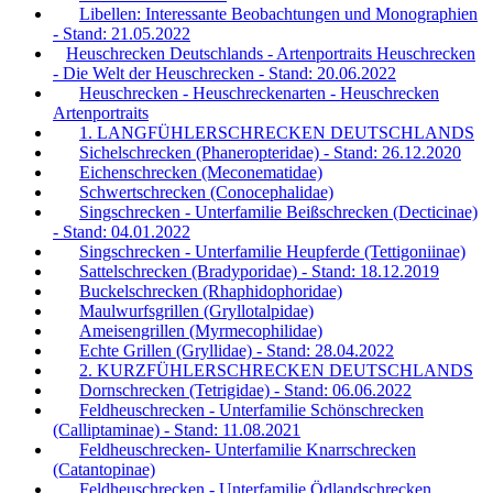
Libellen: Interessante Beobachtungen und Monographien
- Stand: 21.05.2022
Heuschrecken Deutschlands - Artenportraits Heuschrecken
- Die Welt der Heuschrecken - Stand: 20.06.2022
Heuschrecken - Heuschreckenarten - Heuschrecken
Artenportraits
1. LANGFÜHLERSCHRECKEN DEUTSCHLANDS
Sichelschrecken (Phaneropteridae) - Stand: 26.12.2020
Eichenschrecken (Meconematidae)
Schwertschrecken (Conocephalidae)
Singschrecken - Unterfamilie Beißschrecken (Decticinae)
- Stand: 04.01.2022
Singschrecken - Unterfamilie Heupferde (Tettigoniinae)
Sattelschrecken (Bradyporidae) - Stand: 18.12.2019
Buckelschrecken (Rhaphidophoridae)
Maulwurfsgrillen (Gryllotalpidae)
Ameisengrillen (Myrmecophilidae)
Echte Grillen (Gryllidae) - Stand: 28.04.2022
2. KURZFÜHLERSCHRECKEN DEUTSCHLANDS
Dornschrecken (Tetrigidae) - Stand: 06.06.2022
Feldheuschrecken - Unterfamilie Schönschrecken
(Calliptaminae) - Stand: 11.08.2021
Feldheuschrecken- Unterfamilie Knarrschrecken
(Catantopinae)
Feldheuschrecken - Unterfamilie Ödlandschrecken