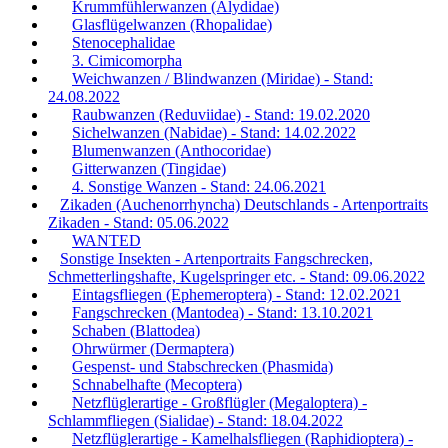
Krummfühlerwanzen (Alydidae)
Glasflügelwanzen (Rhopalidae)
Stenocephalidae
3. Cimicomorpha
Weichwanzen / Blindwanzen (Miridae) - Stand:
24.08.2022
Raubwanzen (Reduviidae) - Stand: 19.02.2020
Sichelwanzen (Nabidae) - Stand: 14.02.2022
Blumenwanzen (Anthocoridae)
Gitterwanzen (Tingidae)
4. Sonstige Wanzen - Stand: 24.06.2021
Zikaden (Auchenorrhyncha) Deutschlands - Artenportraits
Zikaden - Stand: 05.06.2022
WANTED
Sonstige Insekten - Artenportraits Fangschrecken,
Schmetterlingshafte, Kugelspringer etc. - Stand: 09.06.2022
Eintagsfliegen (Ephemeroptera) - Stand: 12.02.2021
Fangschrecken (Mantodea) - Stand: 13.10.2021
Schaben (Blattodea)
Ohrwürmer (Dermaptera)
Gespenst- und Stabschrecken (Phasmida)
Schnabelhafte (Mecoptera)
Netzflüglerartige - Großflügler (Megaloptera) -
Schlammfliegen (Sialidae) - Stand: 18.04.2022
Netzflüglerartige - Kamelhalsfliegen (Raphidioptera) -