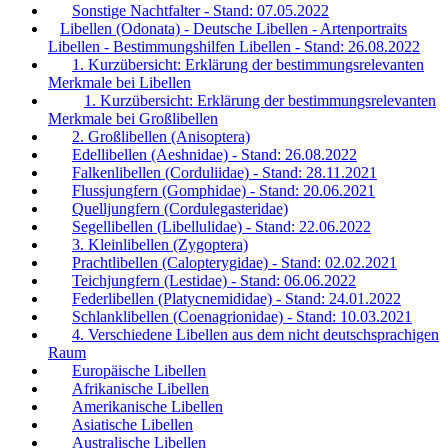
Sonstige Nachtfalter - Stand: 07.05.2022
Libellen (Odonata) - Deutsche Libellen - Artenportraits
Libellen - Bestimmungshilfen Libellen - Stand: 26.08.2022
1. Kurzübersicht: Erklärung der bestimmungsrelevanten
Merkmale bei Libellen
1. Kurzübersicht: Erklärung der bestimmungsrelevanten
Merkmale bei Großlibellen
2. Großlibellen (Anisoptera)
Edellibellen (Aeshnidae) - Stand: 26.08.2022
Falkenlibellen (Corduliidae) - Stand: 28.11.2021
Flussjungfern (Gomphidae) - Stand: 20.06.2021
Quelljungfern (Cordulegasteridae)
Segellibellen (Libellulidae) - Stand: 22.06.2022
3. Kleinlibellen (Zygoptera)
Prachtlibellen (Calopterygidae) - Stand: 02.02.2021
Teichjungfern (Lestidae) - Stand: 06.06.2022
Federlibellen (Platycnemididae) - Stand: 24.01.2022
Schlanklibellen (Coenagrionidae) - Stand: 10.03.2021
4. Verschiedene Libellen aus dem nicht deutschsprachigen
Raum
Europäische Libellen
Afrikanische Libellen
Amerikanische Libellen
Asiatische Libellen
Australische Libellen