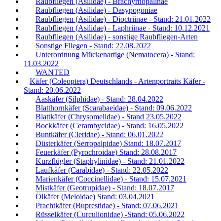
Raubfliegen (Asilidae) - Brachyrhopalinae
Raubfliegen (Asilidae) - Dasypogoniae
Raubfliegen (Asilidae) - Dioctriinae - Stand: 21.01.2022
Raubfliegen (Asilidae) - Laphriinae - Stand: 10.12.2021
Raubfliegen (Asilidae) - sonstige Raubfliegen-Arten
Sonstige Fliegen - Stand: 22.08.2022
Unterordnung Mückenartige (Nematocera) - Stand:
11.03.2022
WANTED
Käfer (Coleoptera) Deutschlands - Artenportraits Käfer -
Stand: 20.06.2022
Aaskäfer (Silphidae) - Stand: 28.04.2022
Blatthornkäfer (Scarabaeidae) - Stand: 09.06.2022
Blattkäfer (Chrysomelidae) - Stand 23.05.2022
Bockkäfer (Cerambycidae) - Stand: 16.05.2022
Buntkäfer (Cleridae) - Stand: 06.01.2022
Düsterkäfer (Serropalpidae) Stand: 18.07.2017
Feuerkäfer (Pyrochroidae) Stand: 28.08.2017
Kurzflügler (Staphylinidae) - Stand: 21.01.2022
Laufkäfer (Carabidae) - Stand: 22.05.2022
Marienkäfer (Coccinellidae) - Stand: 15.07.2021
Mistkäfer (Geotrupidae) - Stand: 18.07.2017
Ölkäfer (Meloidae) Stand: 03.04.2021
Prachtkäfer (Buprestidae) - Stand: 07.06.2021
Rüsselkäfer (Curculionidae) -Stand: 05.06.2022