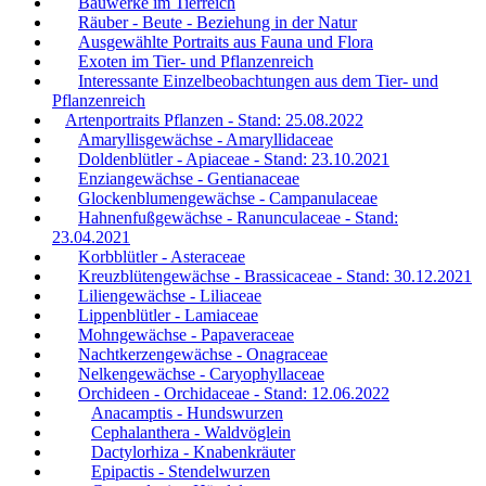
Bauwerke im Tierreich
Räuber - Beute - Beziehung in der Natur
Ausgewählte Portraits aus Fauna und Flora
Exoten im Tier- und Pflanzenreich
Interessante Einzelbeobachtungen aus dem Tier- und
Pflanzenreich
Artenportraits Pflanzen - Stand: 25.08.2022
Amaryllisgewächse - Amaryllidaceae
Doldenblütler - Apiaceae - Stand: 23.10.2021
Enziangewächse - Gentianaceae
Glockenblumengewächse - Campanulaceae
Hahnenfußgewächse - Ranunculaceae - Stand:
23.04.2021
Korbblütler - Asteraceae
Kreuzblütengewächse - Brassicaceae - Stand: 30.12.2021
Liliengewächse - Liliaceae
Lippenblütler - Lamiaceae
Mohngewächse - Papaveraceae
Nachtkerzengewächse - Onagraceae
Nelkengewächse - Caryophyllaceae
Orchideen - Orchidaceae - Stand: 12.06.2022
Anacamptis - Hundswurzen
Cephalanthera - Waldvöglein
Dactylorhiza - Knabenkräuter
Epipactis - Stendelwurzen