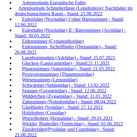
Artenportraits Europäische Falter
Artenportraits Schmetterlinge (Lepidoptera): Nachtfalter im
deutschsprachigen Raum - Stand: 21.08.2022
Eulenfalter (Noctuidae) I ohne Bärenspinner - Stand:
12.06.2022
Eulenfalter (Noctuidae) II / Bärenspinner (Arctiidae) -
Stand: 30.05.2022
Eulenspinner (Cymatophoridae)
Eulenspinner, Sichelflügler (Drepanidae) - Stand:
26.08.2021
Langhornmotten (Adelidae) - Stand: 25.07.2021
Glucken (Lasiocampidae) - Stand:21.11.2021
Pfauenspinner (Saturniidae) - Stand: 21.05.2022
Prozessionsspinner (Thaumepoeidae)
Wiesenspinner (Lemoniidae)
Schwärmer (Sphingidae) - Stand: 13.02.2022
Spanner (Geometridae) - Stand: 12.06.2022
Widderchen (Zygaenidae) - Stand: 31.01.2022
Zahnspinner (Notodontidae) - Stand: 08.04.2022
Glasflügler (Sesiidae) - Stand: 27.12.2021
Holzbohrer (Cossidae)
Wurzelbohrer (Hepialidae) - Stand: 29.01.2021
Wickler, Blattroller (Tortricidae) - Stand: 02.06.2022
Zünslerfalter(Pyralidae und Crambidae) - Stand:
21.08.2022