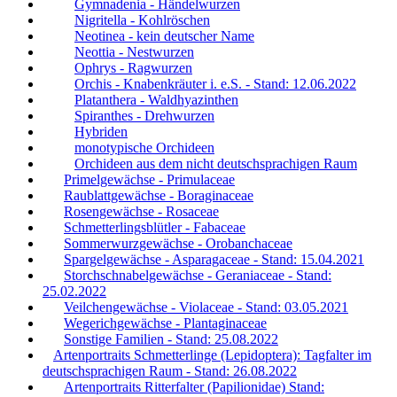
Gymnadenia - Händelwurzen
Nigritella - Kohlröschen
Neotinea - kein deutscher Name
Neottia - Nestwurzen
Ophrys - Ragwurzen
Orchis - Knabenkräuter i. e.S. - Stand: 12.06.2022
Platanthera - Waldhyazinthen
Spiranthes - Drehwurzen
Hybriden
monotypische Orchideen
Orchideen aus dem nicht deutschsprachigen Raum
Primelgewächse - Primulaceae
Raublattgewächse - Boraginaceae
Rosengewächse - Rosaceae
Schmetterlingsblütler - Fabaceae
Sommerwurzgewächse - Orobanchaceae
Spargelgewächse - Asparagaceae - Stand: 15.04.2021
Storchschnabelgewächse - Geraniaceae - Stand:
25.02.2022
Veilchengewächse - Violaceae - Stand: 03.05.2021
Wegerichgewächse - Plantaginaceae
Sonstige Familien - Stand: 25.08.2022
Artenportraits Schmetterlinge (Lepidoptera): Tagfalter im
deutschsprachigen Raum - Stand: 26.08.2022
Artenportraits Ritterfalter (Papilionidae) Stand: