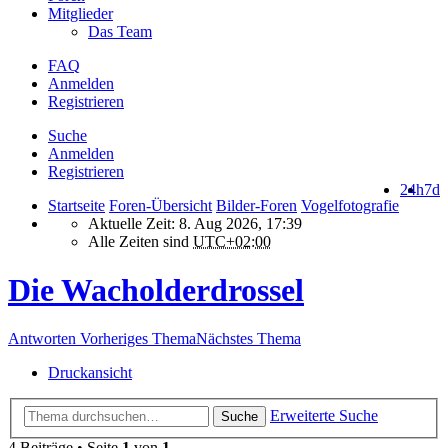
Mitglieder
Das Team
FAQ
Anmelden
Registrieren
Suche
Anmelden
Registrieren
24h
7d
Startseite
Foren-Übersicht
Bilder-Foren
Vogelfotografie
Aktuelle Zeit: 8. Aug 2026, 17:39
Alle Zeiten sind
UTC+02:00
Die Wacholderdrossel
Antworten
Vorheriges Thema
Nächstes Thema
Druckansicht
Erweiterte Suche
Suche
4 Beiträge • Seite
1
von
1