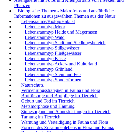
Artengalerie mit Fotos und Artenportraits von Insekten und
Pflanzen
Biologische Themen - Makrofotos und ausführliche
Informationen zu ausgewählten Themen aus der Natur
Lebensräume/Biotop/Habitat
Lebensraumtyp Moor
Lebensraumtyp Heide und Magerrasen
Lebensraumtyp Wald
Lebensraumtyp Stadt und Siedlungsbereich
Lebensraumtyp Stillgewässer
Lebensraumtyp Fließgewässer
Lebensraumtyp Küste
Lebensraumtyp Acker- und Kulturland
Lebensraumtyp Grünland
Lebensraumtyp Stein und Fels
Lebensraumtyp Sonderformen
Naturschutz
Vermehrungsstrategien in Fauna und Flora
Brutfürsorge und Brutpflege im Tierreich
Geburt und Tod im Tierreich
Metamorphose und Häutung
Sinnesorgane und Sinnesleistungen im Tierreich
Tarnung im Tierreich
Warnung und Verteidigung in Fauna und Flora
Formen des Zusammenlebens in Flora und Fauna.