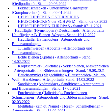
(Oedipodinae) - Stand: 20.06.2022
Feldheuschrecken - Unterfamilie Grashüpfer
(Gomphocerinae) - Stand: 09.01.2022
HEUSCHRECKEN ÖSTERREICHS
HEUSCHRECKEN der SCHWEIZ - Stand: 02.03.2022
HEUSCHRECKEN EUROPAS - Stand: 07.11.2021
Hautflügler (Hymenoptera) Deutschlands - Artenportraits
Hautflügler, z.B. Bienen, Wespen- Stand: 19.12.2022
Hautflügler Hymenoptera - Artenportraits und
Bildersammlungen
1. Taillenwespen (Apocrita) -Artenportraits und
Bildersammlungen
Echte Bienen (Apidae) - Artenportraits - Stand:
14.02.2022
Kropfsammler (Colletidae) - Seidenbienen, Maskenbienen
- Artenportraits und Bildersammlungen - Stand: 19.08.2021
Bauchsammler (Megachilidae)- Blattschneider-, Mauer-,
Woll-, Harzbienen- Artenportraits-Stand: 14.03.2022
Sandbienen (Andrenidae) - Sandbienen - Artenportraits
und Bildersammlungen - Stand: 17.05.2021
Furchenbienen (Halictidae) - Furchenbienen,
Schmalbienen - Artenportraits und Bildersammlungen - Stand:
02.03.2022
Melittidae (kein dt. Name) - Hosen-, Schenkelbienen -
Artenportraits - Stand: 18.02.2021