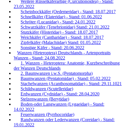
Weitere Rüsselkäferartige (Curculionoidea) - Stand:
23.05.2022
Scheinbockkäfer (Oedemeridae) - Stand: 18.07.2017
Schnellkäfer (Elateridae) - Stand: 01.06.2022
Schröter (Lucanidae) - Stand: 24.01.2022
Schwarzkäfer (Tenebrionidae) Stand: 21.01.2022
Stutzkäfer (Histeridae) - Stand: 18.07.2017
Weichkäfer (Cantharidae) - Stand: 18.07.2017
Zipfelkäfer (Malachiidae) Stand: 01.05.2022
Sonstige Käfer - Stand: 20.06.2022
Wanzen (Heteroptera) Deutschlands - Artenportraits
Wanzen - Stand: 24.08.2022
1. Wanzen - Heteroptera: Anatomie, Kurzbeschreibung
der Wanzen Deutschlands
2. Baumwanzen i.w.S. (Pentatomorpha)
Baumwanzen (Pentatomidae) - Stand: 05.02.2022
Stachelwanzen (Acanthosomatidae) - Stand: 29.11.1021
Schildwanzen (Scutelleridae)
Erdwanzen (Cydnidae) - Stand: 28.04.2020
Stelzenwanzen (Berytidae)
Boden-oder Langwanzen (Lygaeidae) - Stand:
14.02.2022
Feuerwanzen (Pyrrhocoridae)
Randwanzen oder Lederwanzen (Coreidae) - Stand:
19.01.2022