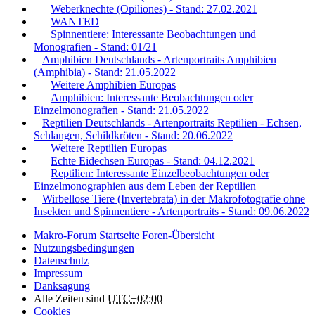
Weberknechte (Opiliones) - Stand: 27.02.2021
WANTED
Spinnentiere: Interessante Beobachtungen und
Monografien - Stand: 01/21
Amphibien Deutschlands - Artenportraits Amphibien
(Amphibia) - Stand: 21.05.2022
Weitere Amphibien Europas
Amphibien: Interessante Beobachtungen oder
Einzelmonografien - Stand: 21.05.2022
Reptilien Deutschlands - Artenportraits Reptilien - Echsen,
Schlangen, Schildkröten - Stand: 20.06.2022
Weitere Reptilien Europas
Echte Eidechsen Europas - Stand: 04.12.2021
Reptilien: Interessante Einzelbeobachtungen oder
Einzelmonographien aus dem Leben der Reptilien
Wirbellose Tiere (Invertebrata) in der Makrofotografie ohne
Insekten und Spinnentiere - Artenportraits - Stand: 09.06.2022
Makro-Forum
Startseite
Foren-Übersicht
Nutzungsbedingungen
Datenschutz
Impressum
Danksagung
Alle Zeiten sind
UTC+02:00
Cookies