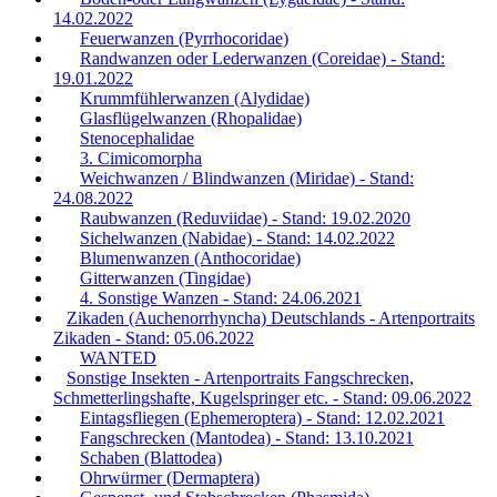
14.02.2022
Feuerwanzen (Pyrrhocoridae)
Randwanzen oder Lederwanzen (Coreidae) - Stand:
19.01.2022
Krummfühlerwanzen (Alydidae)
Glasflügelwanzen (Rhopalidae)
Stenocephalidae
3. Cimicomorpha
Weichwanzen / Blindwanzen (Miridae) - Stand:
24.08.2022
Raubwanzen (Reduviidae) - Stand: 19.02.2020
Sichelwanzen (Nabidae) - Stand: 14.02.2022
Blumenwanzen (Anthocoridae)
Gitterwanzen (Tingidae)
4. Sonstige Wanzen - Stand: 24.06.2021
Zikaden (Auchenorrhyncha) Deutschlands - Artenportraits
Zikaden - Stand: 05.06.2022
WANTED
Sonstige Insekten - Artenportraits Fangschrecken,
Schmetterlingshafte, Kugelspringer etc. - Stand: 09.06.2022
Eintagsfliegen (Ephemeroptera) - Stand: 12.02.2021
Fangschrecken (Mantodea) - Stand: 13.10.2021
Schaben (Blattodea)
Ohrwürmer (Dermaptera)