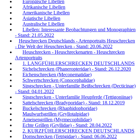
Europäische Libellen
Afrikanische Libellen
Amerikanische Libellen
Asiatische Libellen
Australische Libellen
Libellen: Interessante Beobachtungen und Monographien
- Stand: 21.05.2022
Heuschrecken Deutschlands - Artenportraits Heuschrecken
- Die Welt der Heuschrecken - Stand: 20.06.2022
Heuschrecken - Heuschreckenarten - Heuschrecken
Artenportraits
1. LANGFÜHLERSCHRECKEN DEUTSCHLANDS
Sichelschrecken (Phaneropteridae) - Stand: 26.12.2020
Eichenschrecken (Meconematidae)
Schwertschrecken (Conocephalidae)
Singschrecken - Unterfamilie Beißschrecken (Decticinae)
- Stand: 04.01.2022
Singschrecken - Unterfamilie Heupferde (Tettigoniinae)
Sattelschrecken (Bradyporidae) - Stand: 18.12.2019
Buckelschrecken (Rhaphidophoridae)
Maulwurfsgrillen (Gryllotalpidae)
Ameisengrillen (Myrmecophilidae)
Echte Grillen (Gryllidae) - Stand: 28.04.2022
2. KURZFÜHLERSCHRECKEN DEUTSCHLANDS
Dornschrecken (Tetrigidae) - Stand: 06.06.2022