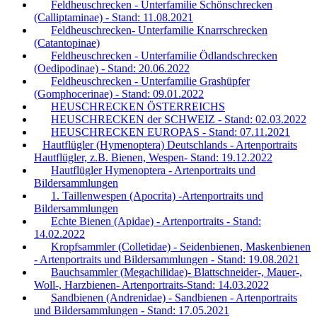
Feldheuschrecken - Unterfamilie Schönschrecken
(Calliptaminae) - Stand: 11.08.2021
Feldheuschrecken- Unterfamilie Knarrschrecken
(Catantopinae)
Feldheuschrecken - Unterfamilie Ödlandschrecken
(Oedipodinae) - Stand: 20.06.2022
Feldheuschrecken - Unterfamilie Grashüpfer
(Gomphocerinae) - Stand: 09.01.2022
HEUSCHRECKEN ÖSTERREICHS
HEUSCHRECKEN der SCHWEIZ - Stand: 02.03.2022
HEUSCHRECKEN EUROPAS - Stand: 07.11.2021
Hautflügler (Hymenoptera) Deutschlands - Artenportraits
Hautflügler, z.B. Bienen, Wespen- Stand: 19.12.2022
Hautflügler Hymenoptera - Artenportraits und
Bildersammlungen
1. Taillenwespen (Apocrita) -Artenportraits und
Bildersammlungen
Echte Bienen (Apidae) - Artenportraits - Stand:
14.02.2022
Kropfsammler (Colletidae) - Seidenbienen, Maskenbienen
- Artenportraits und Bildersammlungen - Stand: 19.08.2021
Bauchsammler (Megachilidae)- Blattschneider-, Mauer-,
Woll-, Harzbienen- Artenportraits-Stand: 14.03.2022
Sandbienen (Andrenidae) - Sandbienen - Artenportraits
und Bildersammlungen - Stand: 17.05.2021