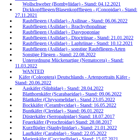
Wollschweber (Bombyliidae) - Stand: 04.12.2021
Dickkopffliegen/Blasenkopffliegen - (Conopidae) - Stand:
27.11.2021
Raubfliegen (Asilidae) - Asilinae - Stand: 06.06.2022
Raubfliegen (Asilidae) - Brachyrhopalinae
Raubfliegen (Asilidae) - Dasypogoniae
Raubfliegen (Asilidae) - Dioctriinae - Stand: 21.01.2022
Raubfliegen (Asilidae) - Laphriinae - Stand: 10.12.2021
Raubfliegen (Asilidae) - sonstige Raubfliegen-Arten
Sonstige Fliegen - Stand: 22.08.2022
Unterordnung Mückenartige (Nematocera) - Stand:
11.03.2022
WANTED
Käfer (Coleoptera) Deutschlands - Artenportraits Käfer -
Stand: 20.06.2022
Aaskäfer (Silphidae) - Stand: 28.04.2022
Blatthornkäfer (Scarabaeidae) - Stand: 09.06.2022
Blattkäfer (Chrysomelidae) - Stand 23.05.2022
Bockkäfer (Cerambycidae) - Stand: 16.05.2022
Buntkäfer (Cleridae) - Stand: 06.01.2022
Düsterkäfer (Serropalpidae) Stand: 18.07.2017
Feuerkäfer (Pyrochroidae) Stand: 28.08.2017
Kurzflügler (Staphylinidae) - Stand: 21.01.2022
Laufkäfer (Carabidae) - Stand: 22.05.2022
Marienkäfer (Coccinellidae) - Stand: 15.07.2021