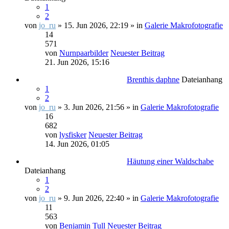
1
2
von
jo_ru
» 15. Jun 2026, 22:19 » in
Galerie Makrofotografie
14
571
von
Nurnpaarbilder
Neuester Beitrag
21. Jun 2026, 15:16
Brenthis daphne
Dateianhang
1
2
von
jo_ru
» 3. Jun 2026, 21:56 » in
Galerie Makrofotografie
16
682
von
lysfisker
Neuester Beitrag
14. Jun 2026, 01:05
Häutung einer Waldschabe
Dateianhang
1
2
von
jo_ru
» 9. Jun 2026, 22:40 » in
Galerie Makrofotografie
11
563
von
Benjamin Tull
Neuester Beitrag