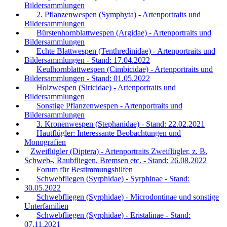
Bildersammlungen
2. Pflanzenwespen (Symphyta) - Artenportraits und
Bildersammlungen
Bürstenhornblattwespen (Argidae) - Artenportraits und
Bildersammlungen
Echte Blattwespen (Tenthredinidae) - Artenportraits und
Bildersammlungen - Stand: 17.04.2022
Keulhornblattwespen (Cimbicidae) - Artenportraits und
Bildersammlungen - Stand: 01.05.2022
Holzwespen (Siricidae) - Artenportraits und
Bildersammlungen
Sonstige Pflanzenwespen - Artenportraits und
Bildersammlungen
3. Kronenwespen (Stephanidae) - Stand: 22.02.2021
Hautflügler: Interessante Beobachtungen und
Monografien
Zweiflügler (Diptera) - Artenportraits Zweiflügler, z. B.
Schweb-, Raubfliegen, Bremsen etc. - Stand: 26.08.2022
Forum für Bestimmungshilfen
Schwebfliegen (Syrphidae) - Syrphinae - Stand:
30.05.2022
Schwebfliegen (Syrphidae) - Microdontinae und sonstige
Unterfamilien
Schwebfliegen (Syrphidae) - Eristalinae - Stand:
07.11.2021