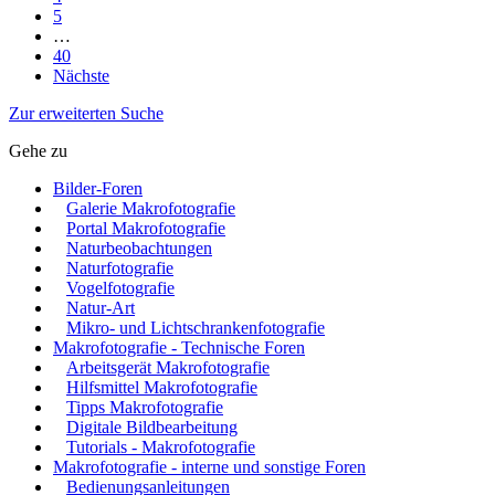
5
…
40
Nächste
Zur erweiterten Suche
Gehe zu
Bilder-Foren
Galerie Makrofotografie
Portal Makrofotografie
Naturbeobachtungen
Naturfotografie
Vogelfotografie
Natur-Art
Mikro- und Lichtschrankenfotografie
Makrofotografie - Technische Foren
Arbeitsgerät Makrofotografie
Hilfsmittel Makrofotografie
Tipps Makrofotografie
Digitale Bildbearbeitung
Tutorials - Makrofotografie
Makrofotografie - interne und sonstige Foren
Bedienungsanleitungen