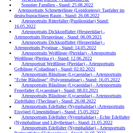
Sonstige Familien - Stand: 25.08.2022
Artenportraits Schmetterlinge (Lepidoptera): Tagfalter im
deutschsprachigen Raum - Stand: 26.08.2022
Artenportraits Ritterfalter (Papilionidae) Stand:
16.05.2022
Artenportraits Dickkopffalter (Hesperiidae) -
Artenportraits Hesperiinae - Stand: 06.09.2021
Artenportraits Dickkopffalter (Hesperiidae) -
Artenportraits Pyrginae - Stand: 14.05.2022
Artenportraits Weißlinge (Pieridae) - Artenportraits
Weißlinge (Pierina e) - Stand: 12.06.2022
Artenportrait Weißlinge (Pieridae) - Artenportraits
Gelblinge (Coliadinae) - Stand: 02.02.2021
Artenportraits Bläulinge (Lycaenidae) - Artenportraits
"Echte Bläulinge" (Polyommatinae) - Stand: 16.05.2022
Artenportraits Bläulinge (Lycaenidae) - Artenportraits
Feuerfalter (Lycaeninae) - Stand: 08.03.2021
Artenportraits Bläulinge (Lycaenidae) - Artenportraits
Zipfelfalter (Theclinae) - Stand: 26.08.2022
Artenportraits Edelfalter (Nymphalidae) -Artenportraits
Eisvögel (Limenitidinae) - Stand: 15.05.2022
Artenportraits Edelfalter (Nymphalidae) - Echte Edelfalter
(Nymphalinae und Libytheinae) - Stand: 21.05.2022
Artenportraits Edelfalter (Nymphalidae) - Artenportraits