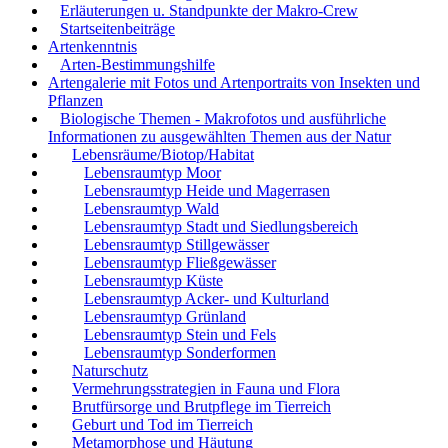
Erläuterungen u. Standpunkte der Makro-Crew
Startseitenbeiträge
Artenkenntnis
Arten-Bestimmungshilfe
Artengalerie mit Fotos und Artenportraits von Insekten und
Pflanzen
Biologische Themen - Makrofotos und ausführliche
Informationen zu ausgewählten Themen aus der Natur
Lebensräume/Biotop/Habitat
Lebensraumtyp Moor
Lebensraumtyp Heide und Magerrasen
Lebensraumtyp Wald
Lebensraumtyp Stadt und Siedlungsbereich
Lebensraumtyp Stillgewässer
Lebensraumtyp Fließgewässer
Lebensraumtyp Küste
Lebensraumtyp Acker- und Kulturland
Lebensraumtyp Grünland
Lebensraumtyp Stein und Fels
Lebensraumtyp Sonderformen
Naturschutz
Vermehrungsstrategien in Fauna und Flora
Brutfürsorge und Brutpflege im Tierreich
Geburt und Tod im Tierreich
Metamorphose und Häutung