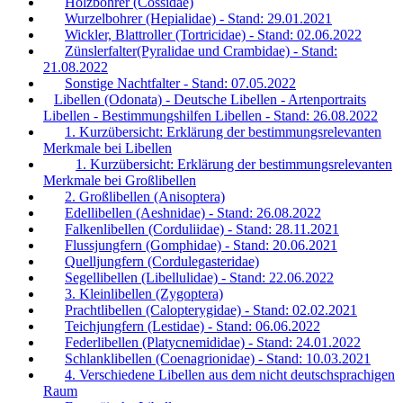
Holzbohrer (Cossidae)
Wurzelbohrer (Hepialidae) - Stand: 29.01.2021
Wickler, Blattroller (Tortricidae) - Stand: 02.06.2022
Zünslerfalter(Pyralidae und Crambidae) - Stand:
21.08.2022
Sonstige Nachtfalter - Stand: 07.05.2022
Libellen (Odonata) - Deutsche Libellen - Artenportraits
Libellen - Bestimmungshilfen Libellen - Stand: 26.08.2022
1. Kurzübersicht: Erklärung der bestimmungsrelevanten
Merkmale bei Libellen
1. Kurzübersicht: Erklärung der bestimmungsrelevanten
Merkmale bei Großlibellen
2. Großlibellen (Anisoptera)
Edellibellen (Aeshnidae) - Stand: 26.08.2022
Falkenlibellen (Corduliidae) - Stand: 28.11.2021
Flussjungfern (Gomphidae) - Stand: 20.06.2021
Quelljungfern (Cordulegasteridae)
Segellibellen (Libellulidae) - Stand: 22.06.2022
3. Kleinlibellen (Zygoptera)
Prachtlibellen (Calopterygidae) - Stand: 02.02.2021
Teichjungfern (Lestidae) - Stand: 06.06.2022
Federlibellen (Platycnemididae) - Stand: 24.01.2022
Schlanklibellen (Coenagrionidae) - Stand: 10.03.2021
4. Verschiedene Libellen aus dem nicht deutschsprachigen
Raum