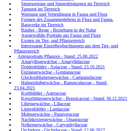
Sinnesorgane und Sinnesleistungen im Tierreich
Tarnung im Tierreich
Warnung und Verteidigung in Fauna und Flora
Formen des Zusammenlebens in Flora und Fauna.
Bauwerke im Tierreich
Räuber - Beute - Beziehung in der Natur
Ausgewählte Portraits aus Fauna und Flora
Exoten im Tier- und Pflanzenreich
Interessante Einzelbeobachtungen aus dem Tier- und
Pflanzenreich
Artenportraits Pflanzen - Stand: 25.08.2022
Amaryllisgewächse - Amaryllidaceae
Doldenblütler - Apiaceae - Stand: 23.10.2021
Enziangewächse - Gentianaceae
Glockenblumengewächse - Campanulaceae
Hahnenfußgewächse - Ranunculaceae - Stand:
23.04.2021
Korbblütler - Asteraceae
Kreuzblütengewächse - Brassicaceae - Stand: 30.12.2021
Liliengewächse - Liliaceae
Lippenblütler - Lamiaceae
Mohngewächse - Papaveraceae
Nachtkerzengewächse - Onagraceae
Nelkengewächse - Caryophyllaceae
Orchideen - Orchidaceae - Stand: 12.06.2022