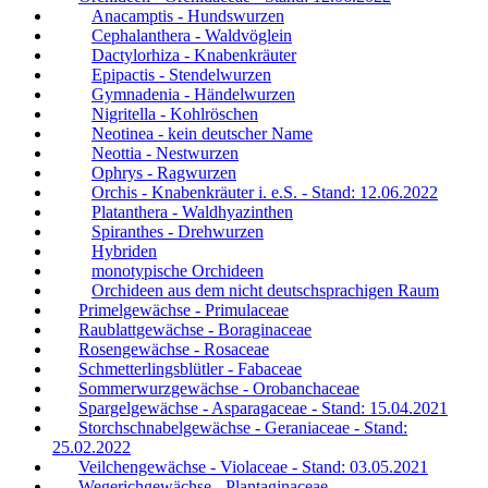
Anacamptis - Hundswurzen
Cephalanthera - Waldvöglein
Dactylorhiza - Knabenkräuter
Epipactis - Stendelwurzen
Gymnadenia - Händelwurzen
Nigritella - Kohlröschen
Neotinea - kein deutscher Name
Neottia - Nestwurzen
Ophrys - Ragwurzen
Orchis - Knabenkräuter i. e.S. - Stand: 12.06.2022
Platanthera - Waldhyazinthen
Spiranthes - Drehwurzen
Hybriden
monotypische Orchideen
Orchideen aus dem nicht deutschsprachigen Raum
Primelgewächse - Primulaceae
Raublattgewächse - Boraginaceae
Rosengewächse - Rosaceae
Schmetterlingsblütler - Fabaceae
Sommerwurzgewächse - Orobanchaceae
Spargelgewächse - Asparagaceae - Stand: 15.04.2021
Storchschnabelgewächse - Geraniaceae - Stand:
25.02.2022
Veilchengewächse - Violaceae - Stand: 03.05.2021
Wegerichgewächse - Plantaginaceae