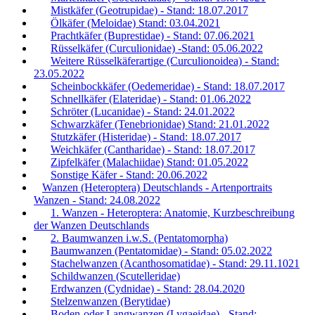
Mistkäfer (Geotrupidae) - Stand: 18.07.2017
Ölkäfer (Meloidae) Stand: 03.04.2021
Prachtkäfer (Buprestidae) - Stand: 07.06.2021
Rüsselkäfer (Curculionidae) -Stand: 05.06.2022
Weitere Rüsselkäferartige (Curculionoidea) - Stand:
23.05.2022
Scheinbockkäfer (Oedemeridae) - Stand: 18.07.2017
Schnellkäfer (Elateridae) - Stand: 01.06.2022
Schröter (Lucanidae) - Stand: 24.01.2022
Schwarzkäfer (Tenebrionidae) Stand: 21.01.2022
Stutzkäfer (Histeridae) - Stand: 18.07.2017
Weichkäfer (Cantharidae) - Stand: 18.07.2017
Zipfelkäfer (Malachiidae) Stand: 01.05.2022
Sonstige Käfer - Stand: 20.06.2022
Wanzen (Heteroptera) Deutschlands - Artenportraits
Wanzen - Stand: 24.08.2022
1. Wanzen - Heteroptera: Anatomie, Kurzbeschreibung
der Wanzen Deutschlands
2. Baumwanzen i.w.S. (Pentatomorpha)
Baumwanzen (Pentatomidae) - Stand: 05.02.2022
Stachelwanzen (Acanthosomatidae) - Stand: 29.11.1021
Schildwanzen (Scutelleridae)
Erdwanzen (Cydnidae) - Stand: 28.04.2020
Stelzenwanzen (Berytidae)
Boden-oder Langwanzen (Lygaeidae) - Stand: