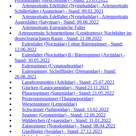
Perlmuttfalter (Heliconiinae) - Stand: 21.05.2022
Artenportraits Edelfalter (Nymphalidae) - Artenportraits
Schillerfalter (Apaturinae) - Stand: 09.02.2021
Artenportraits Edelfalter (Nymphalidae) - Artenportraits
Augenfalter (Satyrinae) - Stand: 09.06.2022
Artenportraits Europäische Falter
Artenportraits Schmetterlinge (Lepidoptera): Nachtfalter im
deutschsprachigen Raum - Stand: 21.08.2022
Eulenfalter (Noctuidae) I ohne Bärenspinner - Stand:
12.06.2022
Eulenfalter (Noctuidae) II / Bärenspinner (Arctiidae) -
Stand: 30.05.2022
Eulenspinner (Cymatophoridae)
Eulenspinner, Sichelflügler (Drepanidae) - Stand:
26.08.2021
Langhornmotten (Adelidae) - Stand: 25.07.2021
Glucken (Lasiocampidae) - Stand:21.11.2021
Pfauenspinner (Saturniidae) - Stand: 21.05.2022
Prozessionsspinner (Thaumepoeidae)
Wiesenspinner (Lemoniidae)
Schwärmer (Sphingidae) - Stand: 13.02.2022
Spanner (Geometridae) - Stand: 12.06.2022
Widderchen (Zygaenidae) - Stand: 31.01.2022
Zahnspinner (Notodontidae) - Stand: 08.04.2022
Glasflügler (Sesiidae) - Stand: 27.12.2021