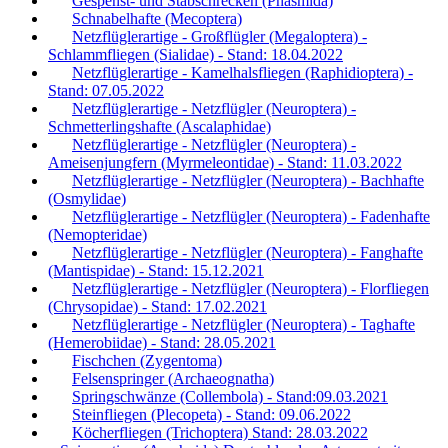
Gespenst- und Stabschrecken (Phasmida)
Schnabelhafte (Mecoptera)
Netzflüglerartige - Großflügler (Megaloptera) -
Schlammfliegen (Sialidae) - Stand: 18.04.2022
Netzflüglerartige - Kamelhalsfliegen (Raphidioptera) -
Stand: 07.05.2022
Netzflüglerartige - Netzflügler (Neuroptera) -
Schmetterlingshafte (Ascalaphidae)
Netzflüglerartige - Netzflügler (Neuroptera) -
Ameisenjungfern (Myrmeleontidae) - Stand: 11.03.2022
Netzflüglerartige - Netzflügler (Neuroptera) - Bachhafte
(Osmylidae)
Netzflüglerartige - Netzflügler (Neuroptera) - Fadenhafte
(Nemopteridae)
Netzflüglerartige - Netzflügler (Neuroptera) - Fanghafte
(Mantispidae) - Stand: 15.12.2021
Netzflüglerartige - Netzflügler (Neuroptera) - Florfliegen
(Chrysopidae) - Stand: 17.02.2021
Netzflüglerartige - Netzflügler (Neuroptera) - Taghafte
(Hemerobiidae) - Stand: 28.05.2021
Fischchen (Zygentoma)
Felsenspringer (Archaeognatha)
Springschwänze (Collembola) - Stand:09.03.2021
Steinfliegen (Plecopeta) - Stand: 09.06.2022
Köcherfliegen (Trichoptera) Stand: 28.03.2022